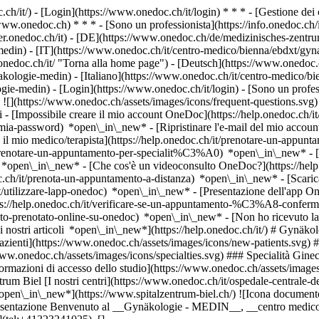
.ch/it/) - [Login](https://www.onedoc.ch/it/login) * * * - [Gestione 
/www.onedoc.ch) * * * - [Sono un professionista](https://info.onedoc.ch/it
eer.onedoc.ch/it)
- [DE](https://www.onedoc.ch/de/medizinisches-zentru
medin) - [IT](https://www.onedoc.ch/it/centro-medico/bienna/ebdxt/gy
nedoc.ch/it/ "Torna alla home page") - [Deutsch](https://www.onedoc.
akologie-medin) - [Italiano](https://www.onedoc.ch/it/centro-medico/b
logie-medin)
- [Login](https://www.onedoc.ch/it/login) - [Sono un profess
e ![](https://www.onedoc.ch/assets/images/icons/frequent-questions.sv
[Impossibile creare il mio account OneDoc](https://help.onedoc.ch/it
la-mia-password) *open\_in\_new* - [Ripristinare l'e-mail del mio accoun
il mio medico/terapista](https://help.onedoc.ch/it/prenotare-un-appunt
it/prenotare-un-appuntamento-per-specialit%C3%A0) *open\_in\_new* - 
e) *open\_in\_new*
- [Che cos'è un videoconsulto OneDoc?](https://hel
oc.ch/it/prenota-un-appuntamento-a-distanza) *open\_in\_new*
- [Scari
t/utilizzare-lapp-onedoc) *open\_in\_new* - [Presentazione dell'app O
logia e ostetricia](https://www.onedoc.ch/it/ob-gyn-ostetrico-ginecologo/bienna). * * * *keyboard\_arrow\_right* ## Gynäkologie - MEDIN accetta nuovi pazienti? Sì, Gynäkologie - MEDIN accetta nuovi pazienti. I nuovi pazienti possono prenotare facilmente gli appuntamenti online tramite OneDoc. * * * *keyboard\_arrow\_right* ## Quali sono le lingue parlate presso Gynäkologie - MEDIN? Gynäkologie - MEDIN propone delle consultazioni in: Tedesco, Francese e Inglese. 1. [OneDoc](https://www.onedoc.ch/it/)/ 2. [Centro medico](https://www.onedoc.ch/it/centro-medico)/ 3. [Cantone Berna](https://www.onedoc.ch/it/centro-medico/cantone-berna)/ 4. [Bienna](https://www.onedoc.ch/it/centro-medico/bienna)/ 5. Gynäkologie - MEDIN ### Prenota il tuo appuntamento con Gynäkologie - MEDIN Compila il modulo seguente *check* Specialità Ginecologia e ostetricia Ginecologia e ostetricia Seleziona una specialità * * * 2 Motivo della consultazione Seleziona il motivo della consultazione * * * *touch\_app* Scegli una fascia oraria *chevron\_left* dom 02 ago *chevron\_right* Vedi più appuntamenti Fascia oraria Prenota appuntamento ### Scarica l'app OneDoc Prenota un appuntamento online con un medico, dentista o terapeuta vicino a te in Svizzera. L'app OneDoc ti consente di gestire tutti i tuoi appuntamenti medici dal tuo cellulare, ovunque e in qualsiasi momento. ![Codice QR che rimanda all’App Store o a Google Play per scaricare l’app OneDoc Pazienti](https://www.onedoc.ch/assets/images/download-app-qr.jpeg) Scansiona il codice QR per scaricare l'app [![Scarica la nostra applicazione su App Store!](https://www.onedoc.ch/assets/images/app-store-badge-it.svg)](https://apps.apple.com/ch/app/onedoc/id1592376413?l=fr)[![Scarica la nostra app su Google Play Store!](https://www.onedoc.ch/assets/images/google-play-badge-it.png)](https://play.google.com/store/apps/details?id=ch.onedoc.patient&hl=fr-CH) *keyboard\_arrow\_right* ## Ricerche associate [OB-GYN (ostetrico-ginecologo) a Berna](https://www.onedoc.ch/it/ob-gyn-ostetrico-ginecologo/berna)[OB-GYN (ostetrico-ginecologo) a Friburgo](https://www.onedoc.ch/it/ob-gyn-ostetrico-ginecologo/friburgo)[OB-GYN (ostetrico-ginecologo) a Bienna](https://www.onedoc.ch/it/ob-gyn-ostetrico-ginecologo/bienna)[OB-GYN (ostetrico-ginecologo) a Langenthal](https://www.onedoc.ch/it/ob-gyn-ostetrico-ginecologo/langenthal)[OB-GYN (ostetrico-ginecologo) a Oberwil](https://www.onedoc.ch/it/ob-gyn-ostetrico-ginecologo/oberwil)[OB-GYN (ostetrico-ginecologo) a Payerne](https://www.onedoc.ch/it/ob-gyn-ostetrico-ginecologo/payerne)[OB-GYN (ostetrico-ginecologo) a Neuchâtel](https://www.onedoc.ch/it/ob-gyn-ostetrico-ginecologo/neuchatel)[OB-GYN (ostetrico-ginecologo) a La Grande Béroche](https://www.onedoc.ch/it/ob-gyn-ostetrico-ginecologo/la-grande-beroche)[OB-GYN (ostetrico-ginecologo) a Niederbipp](https://www.onedoc.ch/it/ob-gyn-ostetrico-ginecologo/niederbipp)[OB-GYN (ostetrico-ginecologo) a Givisiez](https://www.onedoc.ch/it/ob-gyn-ostetrico-ginecologo/givisiez)[OB-GYN (ostetrico-ginecologo) a Urtenen-Schönbühl](https://www.onedoc.ch/it/ob-gyn-ostetrico-ginecologo/urtenen-schonbuhl)[OB-GYN (ostetrico-ginecologo) a Grenchen SO](https://www.onedoc.ch/it/ob-gyn-ostetrico-ginecologo/grenchen?state=SO)[OB-GYN (ostetrico-ginecologo) a Laufen](https://www.onedoc.ch/it/ob-gyn-ostetrico-ginecologo/laufen)[OB-GYN (ostetrico-ginecologo) a La Chaux-de-Fonds](https://www.onedoc.ch/it/ob-gyn-ostetrico-ginecologo/la-chaux-de-fonds)[OB-GYN (ostetrico-ginecologo) a Estavayer](https://www.onedoc.ch/it/ob-gyn-ostetrico-ginecologo/estavayer)[OB-GYN (ostetrico-ginecologo) a Porrentruy](https://www.onedoc.ch/it/ob-gyn-ostetrico-ginecologo/porrentruy)[OB-GYN (ostetrico-ginecologo) a Peseux](https://www.onedoc.ch/it/ob-gyn-ostetrico-ginecologo/