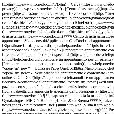
[Login](https://www.onedoc.ch/it/login) - [Cerca](https://www.onedoc
privacy](https://privacy.onedoc.ch/it/) - [Centro di assistenza](https:/
premi](https://info.onedoc.ch/it/media/) - [Lavora con noi](https://car
(https://www.onedoc.ch/fr/centre-medical/bienne/ebdxt/gynakologie-
center/biel-bienne/ebdxt/gynakologie-medin) [OneDoc](https://www.o
[Français](https://www.onedoc.ch/fr/centre-medical/bienne/ebdxt/gyn
(https://www.onedoc.ch/en/medical-center/biel-bienne/ebdxt/gynako
di assistenza](https://www.onedoc.ch) #### Centro di assistenza clos
appuntamentoVideoconsultiApplicazione OneDocI miei appuntamenti - 
[Ripristinare la mia password](https://help.onedoc.ch/it/ripristinare-
account-onedoc) *open\_in\_new*
- [Prenotare un appuntamento con 
[Prenotare un appuntamento per specialità](https://help.onedoc.ch/
(https://help.onedoc.ch/it/prenotare-un-appuntamento-per-un-parent
[Prenotare un appuntamento per un videoconsulto](https://help.oned
*open\_in\_new* - [Utilizzare l'app OneDoc](https://help.onedoc.ch/i
*open\_in\_new*
- [Verificare se un appuntamento è confermato](https://help.onedoc.ch/it/verificare-se-un-appuntamento-%C3%A8-confermato) *open\_in\_new* - [Annullare un appuntamento prenotato online su OneDoc](https://help.onedoc.ch/it/annullare-un-appuntamento-prenotato-online-su-onedoc) *open\_in\_new* - [Non ho ricevuto la conferma dell'appuntamento](https://help.onedoc.ch/it/non-ho-ricevuto-la-conferma-dellappuntamento) *open\_in\_new* [Vedi tutti i nostri articoli *open\_in\_new*](https://help.onedoc.ch/it/) # Gynäkologie - MEDIN ## Centro medico Mappa Presentazione ![Icona paziente con segno più che indica che il professionista accetta nuovi pazienti](https://www.onedoc.ch/assets/images/icons/new-patients.svg) ### Pazienti accettati Gynäkologie - MEDIN accetta nuovi pazienti ![Icona valigetta che annuncia le specialità del professionista](https://www.onedoc.ch/assets/images/icons/specialties.svg) ### Specialità Ginecologia e ostetricia [*arrow\_drop\_down*Vedi di più](https://www.onedoc.ch) ![Segnaposto che annuncia la mappa e le informazioni di accesso dello studio](https://www.onedoc.ch/assets/images/icons/map.svg) ### Mappa e informazioni pratiche #### Gynäkologie - MEDIN Bahnhofplatz 2c 2502 Bienna #### Spitalzentrum Biel [I nostri centri](https://www.onedoc.ch/it/ospedale-centrale-della-regione-bienne-seeland-giura-bernese/gdi6/spitalzentrum-biel "I nostri centri - Spitalzentrum Biel") #### Sito web [Visita il sito web *open\_in\_new*](https://www.spitalzentrum-biel.ch/) ![Icona documento che annuncia la presentazione dello studio](https://www.onedoc.ch/assets/images/icons/presentation.svg) ### Presentazione Benvenuto al __Gynäkologie - MEDIN__, __centro medico__ a Bienna per il tuo appuntamento medico. Per ulteriori informazioni e per fissare un appuntamento, chiama il [032 324 10 25](tel:+41323241025). [](https://assets.onedoc.ch/images/entities/70973880d354d404ceef08ae08fbddd198ce5e520597f57e6c852f575e5876ff.png) ![Icona nuvoletta che annuncia la sezione FAQ](https://www.onedoc.ch/assets/images/icons/faq.svg) ### FAQ *expand\_more* *keyboard\_arrow\_right* ## Qual è l'indirizzo di Gynäkologie - MEDIN? Gynäkologie - MEDIN riceve i pazienti in Bahnhofplatz 2c, 2502 Bienna. * * * *keyboard\_arrow\_right* ## Qual è il sito web di Gynäkologie - MEDIN? Puoi visitare il sito web di Gynäkologie - MEDIN all'indirizzo: [https://www.spitalzentrum-biel... *open\_in\_new*](https://www.spitalzentrum-biel.ch/) . * * * *keyboard\_arrow\_right* ## Qual è il numero di telefono di Gynäkologie - MEDIN? Il numero di telefono di Gynäkologie - MEDIN è [032 324 10 25](tel:+41323241025). * * * *keyboard\_arrow\_right* ## Quali sono le specialità praticate presso Gynäkologie - MEDIN? Gynäkologie - MEDIN offre consulenze in [Gineco