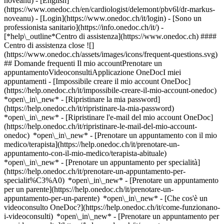
noveanu) - [English]
(https://www.onedoc.ch/en/cardiologist/delemont/pbv6l/dr-markus-
noveanu)
- [Login](https://www.onedoc.ch/it/login) - [Sono un
professionista sanitario](https://info.onedoc.ch/it/)
-
[*help\_outline*Centro di assistenza](https://www.onedoc.ch) ####
Centro di assistenza close ![]
(https://www.onedoc.ch/assets/images/icons/frequent-questions.svg)
## Domande frequenti Il mio accountPrenotare un
appuntamentoVideoconsultiApplicazione OneDocI miei
appuntamenti - [Impossibile creare il mio account OneDoc]
(https://help.onedoc.ch/it/impossibile-creare-il-mio-account-onedoc)
*open\_in\_new* - [Ripristinare la mia password]
(https://help.onedoc.ch/it/ripristinare-la-mia-password)
*open\_in\_new* - [Ripristinare l'e-mail del mio account OneDoc]
(https://help.onedoc.ch/it/ripristinare-le-mail-del-mio-account-
onedoc) *open\_in\_new*
- [Prenotare un appuntamento con il mio
medico/terapista](https://help.onedoc.ch/it/prenotare-un-
appuntamento-con-il-mio-medico/terapista-abituale)
*open\_in\_new* - [Prenotare un appuntamento per specialità]
(https://help.onedoc.ch/it/prenotare-un-appuntamento-per-
specialit%C3%A0) *open\_in\_new* - [Prenotare un appuntamento
per un parente](https://help.onedoc.ch/it/prenotare-un-
appuntamento-per-un-parente) *open\_in\_new*
- [Che cos'è un
videoconsulto OneDoc?](https://help.onedoc.ch/it/come-funzionano-
i-videoconsulti) *open\_in\_new* - [Prenotare un appuntamento per