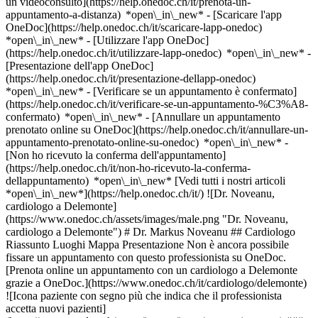
un videoconsulto](https://help.onedoc.ch/it/prenota-un-
appuntamento-a-distanza) *open\_in\_new*
- [Scaricare l'app
OneDoc](https://help.onedoc.ch/it/scaricare-lapp-onedoc)
*open\_in\_new* - [Utilizzare l'app OneDoc]
(https://help.onedoc.ch/it/utilizzare-lapp-onedoc) *open\_in\_new* -
[Presentazione dell'app OneDoc]
(https://help.onedoc.ch/it/presentazione-dellapp-onedoc)
*open\_in\_new*
- [Verificare se un appuntamento è confermato](https://help.onedoc.ch/it/verificare-se-un-appuntamento-%C3%A8-confermato) *open\_in\_new* - [Annullare un appuntamento prenotato online su OneDoc](https://help.onedoc.ch/it/annullare-un-appuntamento-prenotato-online-su-onedoc) *open\_in\_new* - [Non ho ricevuto la conferma dell'appuntamento](https://help.onedoc.ch/it/non-ho-ricevuto-la-conferma-dellappuntamento) *open\_in\_new* [Vedi tutti i nostri articoli *open\_in\_new*](https://help.onedoc.ch/it/) ![Dr. Noveanu, cardiologo a Delemonte](https://www.onedoc.ch/assets/images/male.png "Dr. Noveanu, cardiologo a Delemonte") # Dr. Markus Noveanu ## Cardiologo Riassunto Luoghi Mappa Presentazione Non è ancora possibile fissare un appuntamento con questo professionista su OneDoc.[Prenota online un appuntamento con un cardiologo a Delemonte grazie a OneDoc.](https://www.onedoc.ch/it/cardiologo/delemonte) ![Icona paziente con segno più che indica che il professionista accetta nuovi pazienti](https://www.onedoc.ch/assets/images/icons/new-patients.svg) ### Pazienti accettati Dr. Markus Noveanu accetta nuovi pazienti ![Icona valigetta che annuncia le specialità del professionista](https://www.onedoc.ch/assets/images/icons/specialties.svg) ### Specialità Cardiologia Medicina interna generale ![Icona dell’edificio che annuncia tutte le sedi in cui il professionista sanitario esercita](https://www.onedoc.ch/assets/images/icons/locations.svg) ### Luogo di consultazione [Kardiologische Gemeinschaftspraxis KGP a Bienna](https://www.onedoc.ch/it/cardiologo/bienna/p6l8/dr-markus-noveanu) Hôpital régional Delémont - Cardiologie a Delemonte ![Segnaposto che annuncia la mappa e le informazioni di accesso dello studio](https://www.onedoc.ch/assets/images/icons/map.svg) ### Mappa e informazioni pratiche #### [Hôpital régional Delémont - Cardiologie](https://www.onedoc.ch/it/ospedale/delemonte/ezit/hopital-regional-delemont-cardiologie) Faubourg des Capucins 30 2800 Delemonte ![Icona documento che annuncia la presentazione dello studio](https://www.onedoc.ch/assets/images/icons/presentation.svg) ### Presentazione Dr. Noveanu, __cardiologo a Delemonte__, vi accoglie in Faubourg des Capucins 30. Dr. Noveanu pratica la __cardiologia a Delemonte__. Per ulteriori informazioni e per fissare un appuntamento, chiama il [032 421 21 21](tel:+41324212121). * * * #### Lingue parlate tedesco ![Icona nuvoletta che annuncia la sezione FAQ](https://www.onedoc.ch/assets/images/icons/faq.svg) ### FAQ *expand\_more* *keyboard\_arrow\_right* ## Quali sono gli indirizzi di Dr. Markus Noveanu? Dr. Markus Noveanu riceve i pazienti agli indirizzi seguenti: - #### [Kardiologische Gemeinschaftspraxis KGP](https://www.onedoc.ch/it/studio-medico-associato/bienna/esbe/kardiologische-gemeinschaftspraxis-kgp) Unionsgasse 14 2502 Bienna - #### [Hôpital régional Delémont - Cardiologie](https://www.onedoc.ch/it/ospedale/delemonte/ezit/hopital-regional-delemont-cardiologie) Faubourg des Capucins 30 2800 Delemonte * * * *keyboard\_arrow\_right* ## Quali sono le lingue parlate da Dr. Markus Noveanu? Dr. Markus Noveanu propone delle consultazioni in tedesco. * * * *keyboard\_arrow\_right* ## Quali sono i numeri di telefono di Dr. Markus Noveanu? I numeri di telefono di Dr. Markus Noveanu sono: - Kardiologische Gemeinschaftspraxis KGP: [032 344 46 76](tel:+41323444676) - Hôpital régional Delémont - Cardiologie: [032 421 21 21](tel:+41324212121) * * * *keyboard\_arrow\_right* ## Quali sono le specialità di Dr. Markus Noveanu? Dr. Markus Noveanu pratica [cardiologia](https://www.onedoc.ch/it/cardiologo/delemonte) e [medicina interna generale](https://www.onedoc.ch/it/specialista-in-medicina-interna-generale/delemonte) a Delemonte. 1. [OneDoc](https://www.onedoc.ch/it/)/ 2. [Cardiologo](https://www.onedoc.ch/it/cardiologo)/ 3. [Cantone Giura](https://www.onedoc.ch/it/cardiologo/cantone-giura)/ 4. [Delemonte](https://www.onedoc.ch/it/cardiologo/delemonte)/ 5. Dr. Markus Noveanu [*edit*Aggiorna queste informazioni o elimina il mio profilo](mailto:support@onedoc.ch?subject=Aggiornamento%20del%20profilo%20-%20Dr.%20Markus%20Noveanu%20-%20%23126986) ### Sei Dr. Markus Noveanu? Prendi il controllo del tuo profilo OneDoc! Ottimizza la gestione del tuo studio medico con la nostra soluzione di prenotazione online: *call\_received*Riduci le assenze grazie agli SMS di promemoria inviati automaticamente. *access\_time*Semplifica la gestione del tuo studio e risparmia tempo amministrativo. *visibility*Offri la prenotazione online, un servizio apprezzato dai tuoi pazienti. *thumb\_up*Aumenta la tua visibilità grazie al principale sito di prenotazione medica in Svizzera. [Scopri OneDoc Pro](https://info.onedoc.ch/it/) ### Scarica l'app OneDoc Prenota un appuntamento online con un medico, dentista o terapeuta vicino a te in Svizzera. L'app OneDoc ti consente di gestire tutti i tuoi appuntamenti medici dal tuo cellulare, ovunque e in qualsiasi momento. ![Codice QR che rimanda all’App Store o a Google Play per scaricare l’app OneDoc Pazienti](https://www.onedoc.ch/assets/images/download-app-qr.jpeg) Scansiona il codice QR per scaricare l'app [![Scarica la nostra applicazione su App Store!](https://www.onedoc.ch/assets/images/app-store-badge-it.svg)](https://apps.apple.com/ch/app/onedoc/id1592376413?l=fr)[![Scarica la nostra app su Google Play Store!](https://www.onedoc.ch/assets/images/google-play-badge-it.png)](https://play.google.com/store/apps/details?id=ch.onedoc.patient&hl=fr-CH) *keyboard\_arrow\_right* ## Specialità correlate [Cardiologo a Bienna](https://www.onedoc.ch/it/cardiologo/bienna)[Specialista in medicina interna generale a Berna](https://www.onedoc.ch/it/specialista-in-medicina-interna-generale/berna)[Specialista in medicina interna generale a Basilea](https://www.onedoc.ch/it/specialista-in-medicina-interna-generale/basilea)[Specialista in medicina interna generale a Liestal](https://www.onedoc.ch/it/specialista-in-medicina-interna-generale/liestal)[Specialista in medicina interna generale a Lyss](https://www.onedoc.ch/it/specialista-in-medicina-interna-generale/lyss)[Specialista in medicina interna generale a Bienna](https://www.onedoc.ch/it/specialista-in-medicina-interna-generale/bienna)[Specialista in medicina interna generale a Ostermundigen](https://www.onedoc.ch/it/specialista-in-medicina-interna-generale/ostermundigen)[Specialista in medicina interna generale a Binningen](https://www.onedoc.ch/it/specialista-in-medicina-interna-generale/binningen)[Specialista in medicina interna generale a Pratteln](https://www.onedoc.ch/it/specialista-in-medicina-interna-generale/pratteln)[Specialista in medicina interna generale a Sissach](https://www.onedoc.ch/it/specialista-in-medicina-interna-generale/sissach)[Specialista in medicina interna generale a Bettlach](https://www.onedoc.ch/it/specialista-in-medicina-interna-generale/bettlach)[Specialista in medicina interna generale a Kaiseraugst](https://www.onedoc.ch/it/specialista-in-medicina-interna-generale/kaiseraugst)[Specialista in medicina interna generale a Courtelary](https://www.onedoc.ch/it/specialista-in-medicina-interna-generale/courtelary)[Specialista in medicina interna generale a Vechigen](https://www.onedoc.ch/it/specialista-in-medicina-interna-generale/vechigen)[Specialista in medicina interna generale a Charmey](https://www.onedoc.ch/it/specialista-in-medicina-interna-generale/charmey)[Specialista in medicina interna generale a Bätterkinden](https://www.onedoc.ch/it/specialista-in-medicina-interna-generale/batterkinden)[Specialista in medicina interna generale a Olten](https://www.onedoc.ch/it/specialista-in-medicina-interna-generale/olten)[Specialista in medicina interna generale a Soletta](https://www.onedoc.ch/it/specialista-in-medicina-interna-generale/soletta)[Specialista in medicina interna generale a Nidau](https://www.onedoc.ch/it/specialista-in-medicina-interna-generale/nidau)[Specialista in medicina interna generale a Rüdtligen](https://www.onedoc.ch/it/specialista-in-medicina-interna-generale/rudtligen)[Specialista in medicina interna generale a Sugiez](https://www.onedoc.ch/it/specialista-in-medicina-interna-generale/sugiez) *keyboard\_arrow\_right* ## Ricerche frequenti [Fisioterapista a Basilea](https://www.onedoc.ch/it/fisioterapista/basilea)[Medico generico a Berna](https://www.onedoc.ch/it/medico-generico/berna)[OB-GYN (ostetrico-ginecologo) a Berna](https://www.onedoc.ch/it/ob-gyn-ostetrico-ginecologo/berna)[Fisioterapista a Berna](https://www.onedoc.ch/it/fisioterapista/berna)[Oculista a Berna](https://www.onedoc.ch/it/oculista/berna)[Specialista in medicina interna generale a Berna](https://www.onedoc.ch/it/specialista-in-medicina-interna-generale/berna)[Specialista in medicina interna generale a Basilea](https://www.onedoc.ch/it/specialista-in-medicina-interna-generale/basilea)[Medico generico a Basilea](https://www.onedoc.ch/it/medico-generico/basilea)[Chirurgo ortopedico a Berna](https://www.onedoc.ch/it/chirurgo-ortopedico/berna)[Terapista in massaggio medico a Berna](https://www.onedoc.ch/it/terapista-in-massaggio-medico/berna)[Dentista a Berna](https://www.onedoc.ch/it/dentista/berna)[Centro vaccinale a Basilea](https://www.onedoc.ch/it/centro-vaccinale/basilea)[Igienista dentale a Berna](https://www.onedoc.ch/it/igienista-dentale/berna)[Massaggiatore classico a Berna](https://www.onedoc.ch/it/massaggiatore-classico/berna)[Dermatologo a Basilea](https://www.onedoc.ch/it/dermatologo/basilea)[Prestazioni sanitarie in farmacia a Basilea](https://www.onedoc.ch/it/prestazioni-sanitarie-in-farmacia/basilea)[Naturopata MCO/TEN a Berna](https://www.onedoc.ch/it/naturopata-mco-ten/berna)[OB-GYN (ostetrico-ginecologo) a Basilea](https://www.onedoc.ch/it/ob-gyn-ostetrico-ginecologo/basilea)[Chiropratico a Berna](https://www.onedoc.ch/it/chiropratico/berna)[Urologo a Basilea](https://www.onedoc.ch