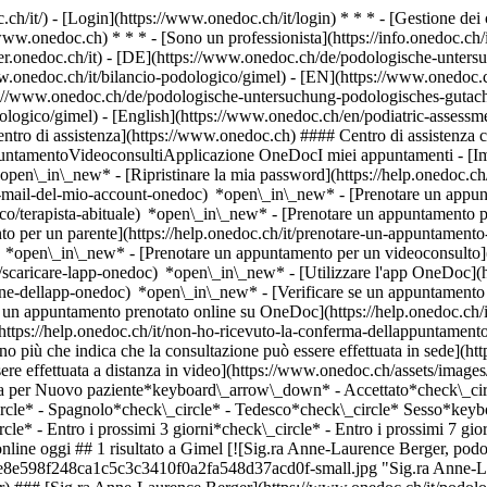
.ch/it/) - [Login](https://www.onedoc.ch/it/login) * * * - [Gestione 
/www.onedoc.ch) * * * - [Sono un professionista](https://info.onedoc.ch/it
eer.onedoc.ch/it)
- [DE](https://www.onedoc.ch/de/podologische-untersu
ww.onedoc.ch/it/bilancio-podologico/gimel) - [EN](https://www.onedoc
s://www.onedoc.ch/de/podologische-untersuchung-podologisches-gutacht
dologico/gimel) - [English](https://www.onedoc.ch/en/podiatric-assessm
entro di assistenza](https://www.onedoc.ch) #### Centro di assistenza c
puntamentoVideoconsultiApplicazione OneDocI miei appuntamenti - [Im
open\_in\_new* - [Ripristinare la mia password](https://help.onedoc.ch/
-le-mail-del-mio-account-onedoc) *open\_in\_new*
- [Prenotare un appun
co/terapista-abituale) *open\_in\_new* - [Prenotare un appuntamento pe
 per un parente](https://help.onedoc.ch/it/prenotare-un-appuntament
) *open\_in\_new* - [Prenotare un appuntamento per un videoconsulto](
t/scaricare-lapp-onedoc) *open\_in\_new* - [Utilizzare l'app OneDoc](h
zione-dellapp-onedoc) *open\_in\_new*
- [Verificare se un appuntamento è confermato](https://help.onedoc.ch/it/verificare-se-un-appuntamento-%C3%A8-confermato) *open\_in\_new* - [Annullare un appuntamento prenotato online su OneDoc](https://help.onedoc.ch/it/annullare-un-appuntamento-prenotato-online-su-onedoc) *open\_in\_new* - [Non ho ricevuto la conferma dell'appuntamento](https://help.onedoc.ch/it/non-ho-ricevuto-la-conferma-dellappuntamento) *open\_in\_new* [Vedi tutti i nostri articoli *open\_in\_new*](https://help.onedoc.ch/it/) close ## Modifica la ricerca ![Casa con segno più che indica che la consultazione può essere effettuata in sede](https://www.onedoc.ch/assets/images/icons/on-site.svg) In loco ![Fotocamera con simbolo play che indica che la consultazione può essere effettuata a distanza in video](https://www.onedoc.ch/assets/images/icons/remote.svg) A distanza Cerca #### Specialità #### Professionisti #### Istituti edit Bilancio podologico a Gimel tune Filtra per Nuovo paziente*keyboard\_arrow\_down* - Accettato*check\_circle* Lingua parlata*keyboard\_arrow\_down* - Francese*check\_circle* - Inglese*check\_circle* - Italiano*check\_circle* - Spagnolo*check\_circle* - Tedesco*check\_circle* Sesso*keyboard\_arrow\_down* - Donna*check\_circle* - Uomo*check\_circle* Disponibilità*keyboard\_arrow\_down* - Disponibile oggi*check\_circle* - Entro i prossimi 3 giorni*check\_circle* - Entro i prossimi 7 giorni*check\_circle* - Entro i prossimi 14 giorni*check\_circle* # __Bilancio podologico__ a __Gimel__: prenota il tuo appuntamento online oggi ## 1 risultato a Gimel [![Sig.ra Anne-Laurence Berger, podologa a Gimel](https://assets.onedoc.ch/images/users/94c0c48d10de1088b674771a1e8e598f248ca1c5c3c3410f0a2fa548d37acd0f-small.jpg "Sig.ra Anne-Laurence Berger, podologa a Gimel")](https://www.onedoc.ch/it/podologa/gimel/pb7ks/anne-laurence-berger) ### [Sig.ra Anne-Laurence Berger](https://www.onedoc.ch/it/podologa/gimel/pb7ks/anne-laurence-berger) ![Badge che indica un profilo verificato](https://www.onedoc.ch/assets/images/icons/checkmark.svg) [Podologa](https://www.onedoc.ch/it/podologo/gimel) [Cabinet de podologie - La Côte](https://www.onedoc.ch/it/studio-medico-associato/gimel/e2if/cabinet-de-podologie-la-cote) Route de Rolle 3 1188 Gimel ![Icona paziente con segno meno che indica che il professionista non accetta nuovi pazienti](https://www.onedoc.ch/assets/images/icons/no-new-patients.svg)Non accetta nuovi pazienti [Prenota un appuntamento](https://www.onedoc.ch/it/podologa/gimel/pb7ks/anne-laurence-berger) Competenze: Bilancio podologico, [Micosi dei piedi e delle unghie](https://www.onedoc.ch/it/micosi-dei-piedi-e-delle-unghie/gimel), [Cura dei piedi](https://www.onedoc.ch/it/cura-dei-piedi/gimel), [Ortonixia](https://www.onedoc.ch/it/ortonixia/gimel), [Ortoplastica | Fabbricazione ortesi](https://www.onedoc.ch/it/ortoplastica-fabbricazione-ortesi/gimel)Vedi di più *chevron\_left* lun 03 ago *chevron\_right* Vedi più appuntamenti *error\_outline* Si è verificato un errore durante il caricamento della disponibilità [Riprova](https://www.onedoc.ch) Competenze: Bilancio podologico, [Micosi dei piedi e delle unghie](https://www.onedoc.ch/it/micosi-dei-piedi-e-delle-unghie/gimel), [Cura dei piedi](https://www.onedoc.ch/it/cura-dei-piedi/gimel), [Ortonixia](https://www.onedoc.ch/it/ortonixia/gimel), [Ortoplastica | Fabbricazione ortesi](https://www.onedoc.ch/it/ortoplastica-fabbricazione-ortesi/gimel)Vedi di più ## __Bilancio podologico__: altri specialisti sono disponibili online nei pressi di __Gimel__ [![Cabinet de Podologie - Myriam Burki Zino et Jean Castro, studio medico associato a Rolle](https://assets.onedoc.ch/images/ent