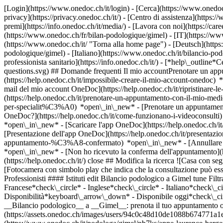
[Login](https://www.onedoc.ch/it/login) - [Cerca](https://www.onedoc
privacy](https://privacy.onedoc.ch/it/) - [Centro di assistenza](https:/
premi](https://info.onedoc.ch/it/media/) - [Lavora con noi](https://car
(https://www.onedoc.ch/fr/bilan-podologique/gimel) - [IT](https://w
(https://www.onedoc.ch/it/ "Torna alla home page") - [Deutsch](http
podologique/gimel) - [Italiano](https://www.onedoc.ch/it/bilancio-po
professionista sanitario](https://info.onedoc.ch/it/)
- [*help\_outline*C
questions.svg) ## Domande frequenti Il mio accountPrenotare un ap
(https://help.onedoc.ch/it/impossibile-creare-il-mio-account-onedoc) *
mail del mio account OneDoc](https://help.onedoc.ch/it/ripristinare
(https://help.onedoc.ch/it/prenotare-un-appuntamento-con-il-mio-medi
per-specialit%C3%A0) *open\_in\_new* - [Prenotare un appuntamento
OneDoc?](https://help.onedoc.ch/it/come-funzionano-i-videoconsulti
*open\_in\_new*
- [Scaricare l'app OneDoc](https://help.onedoc.ch/i
[Presentazione dell'app OneDoc](https://help.onedoc.ch/it/presenta