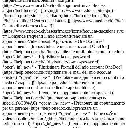
trasparente-invisibile/bienna) - [English]
(https://www.onedoc.ch/en/tooth-alignment-invisible-clear-
aligner/biel-bienne)
- [Login](https://www.onedoc.ch/it/login) -
[Sono un professionista sanitario](https://info.onedoc.ch/it/)
-
[*help\_outline*Centro di assistenza](https://www.onedoc.ch) ####
Centro di assistenza close ![]
(https://www.onedoc.ch/assets/images/icons/frequent-questions.svg)
## Domande frequenti Il mio accountPrenotare un
appuntamentoVideoconsultiApplicazione OneDocI miei
appuntamenti - [Impossibile creare il mio account OneDoc]
(https://help.onedoc.ch/it/impossibile-creare-il-mio-account-onedoc)
*open\_in\_new* - [Ripristinare la mia password]
(https://help.onedoc.ch/it/ripristinare-la-mia-password)
*open\_in\_new* - [Ripristinare l'e-mail del mio account OneDoc]
(https://help.onedoc.ch/it/ripristinare-le-mail-del-mio-account-
onedoc) *open\_in\_new*
- [Prenotare un appuntamento con il mio
medico/terapista](https://help.onedoc.ch/it/prenotare-un-
appuntamento-con-il-mio-medico/terapista-abituale)
*open\_in\_new* - [Prenotare un appuntamento per specialità]
(https://help.onedoc.ch/it/prenotare-un-appuntamento-per-
specialit%C3%A0) *open\_in\_new* - [Prenotare un appuntamento
per un parente](https://help.onedoc.ch/it/prenotare-un-
appuntamento-per-un-parente) *open\_in\_new*
- [Che cos'è un
videoconsulto OneDoc?](https://help.onedoc.ch/it/come-funzionano-
i-videoconsulti) *open\_in\_new* - [Prenotare un appuntamento per