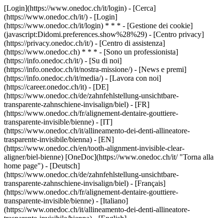
[Login](https://www.onedoc.ch/it/login) - [Cerca]
(https://www.onedoc.ch/it/) - [Login]
(https://www.onedoc.ch/it/login) * * * - [Gestione dei cookie]
(javascript:Didomi.preferences.show%28%29) - [Centro privacy]
(https://privacy.onedoc.ch/it/) - [Centro di assistenza]
(https://www.onedoc.ch) * * * - [Sono un professionista]
(https://info.onedoc.ch/it/) - [Su di noi]
(https://info.onedoc.ch/it/nostra-missione/) - [News e premi]
(https://info.onedoc.ch/it/media/) - [Lavora con noi]
(https://career.onedoc.ch/it)
- [DE]
(https://www.onedoc.ch/de/zahnfehlstellung-unsichtbare-
transparente-zahnschiene-invisalign/biel) - [FR]
(https://www.onedoc.ch/fr/alignement-dentaire-gouttiere-
transparente-invisible/bienne) - [IT]
(https://www.onedoc.ch/it/allineamento-dei-denti-allineatore-
trasparente-invisibile/bienna) - [EN]
(https://www.onedoc.ch/en/tooth-alignment-invisible-clear-
aligner/biel-bienne) [OneDoc](https://www.onedoc.ch/it/ "Torna alla
home page") - [Deutsch]
(https://www.onedoc.ch/de/zahnfehlstellung-unsichtbare-
transparente-zahnschiene-invisalign/biel) - [Français]
(https://www.onedoc.ch/fr/alignement-dentaire-gouttiere-
transparente-invisible/bienne) - [Italiano]
(https://www.onedoc.ch/it/allineamento-dei-denti-allineatore-