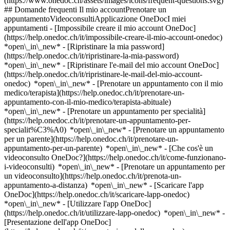
(https://www.onedoc.ch/assets/images/icons/frequent-questions.svg)
## Domande frequenti Il mio accountPrenotare un
appuntamentoVideoconsultiApplicazione OneDocI miei
appuntamenti - [Impossibile creare il mio account OneDoc]
(https://help.onedoc.ch/it/impossibile-creare-il-mio-account-onedoc)
*open\_in\_new* - [Ripristinare la mia password]
(https://help.onedoc.ch/it/ripristinare-la-mia-password)
*open\_in\_new* - [Ripristinare l'e-mail del mio account OneDoc]
(https://help.onedoc.ch/it/ripristinare-le-mail-del-mio-account-
onedoc) *open\_in\_new*
- [Prenotare un appuntamento con il mio
medico/terapista](https://help.onedoc.ch/it/prenotare-un-
appuntamento-con-il-mio-medico/terapista-abituale)
*open\_in\_new* - [Prenotare un appuntamento per specialità]
(https://help.onedoc.ch/it/prenotare-un-appuntamento-per-
specialit%C3%A0) *open\_in\_new* - [Prenotare un appuntamento
per un parente](https://help.onedoc.ch/it/prenotare-un-
appuntamento-per-un-parente) *open\_in\_new*
- [Che cos'è un
videoconsulto OneDoc?](https://help.onedoc.ch/it/come-funzionano-
i-videoconsulti) *open\_in\_new* - [Prenotare un appuntamento per
un videoconsulto](https://help.onedoc.ch/it/prenota-un-
appuntamento-a-distanza) *open\_in\_new*
- [Scaricare l'app
OneDoc](https://help.onedoc.ch/it/scaricare-lapp-onedoc)
*open\_in\_new* - [Utilizzare l'app OneDoc]
(https://help.onedoc.ch/it/utilizzare-lapp-onedoc) *open\_in\_new* -
[Presentazione dell'app OneDoc]