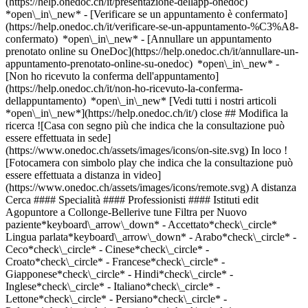
(https://help.onedoc.ch/it/presentazione-dellapp-onedoc)
*open\_in\_new*
- [Verificare se un appuntamento è confermato](https://help.onedoc.ch/it/verificare-se-un-appuntamento-%C3%A8-confermato) *open\_in\_new* - [Annullare un appuntamento prenotato online su OneDoc](https://help.onedoc.ch/it/annullare-un-appuntamento-prenotato-online-su-onedoc) *open\_in\_new* - [Non ho ricevuto la conferma dell'appuntamento](https://help.onedoc.ch/it/non-ho-ricevuto-la-conferma-dellappuntamento) *open\_in\_new* [Vedi tutti i nostri articoli *open\_in\_new*](https://help.onedoc.ch/it/) close ## Modifica la ricerca ![Casa con segno più che indica che la consultazione può essere effettuata in sede](https://www.onedoc.ch/assets/images/icons/on-site.svg) In loco ![Fotocamera con simbolo play che indica che la consultazione può essere effettuata a distanza in video](https://www.onedoc.ch/assets/images/icons/remote.svg) A distanza Cerca #### Specialità #### Professionisti #### Istituti edit Agopuntore a Collonge-Bellerive tune Filtra per Nuovo paziente*keyboard\_arrow\_down* - Accettato*check\_circle* Lingua parlata*keyboard\_arrow\_down* - Arabo*check\_circle* - Ceco*check\_circle* - Cinese*check\_circle* - Croato*check\_circle* - Francese*check\_circle* - Giapponese*check\_circle* - Hindi*check\_circle* - Inglese*check\_circle* - Italiano*check\_circle* - Lettone*check\_circle* - Persiano*check\_circle* - Polacco*check\_circle* - Portoghese*check\_circle* - Rumeno*check\_circle* - Russo*check\_circle* - Serbo*check\_circle* - Slovacco*check\_circle* - Spagnolo*check\_circle* - Tedesco*check\_circle* - Turco*check\_circle* - Vietnamita*check\_circle* Sesso*keyboard\_arrow\_down* - Donna*check\_circle* - Uomo*check\_circle* Rete*keyboard\_arrow\_down* - ASCA*check\_circle* - RME*check\_circle* - REMED*check\_circle* - NVS*check\_circle* - Medbase*check\_circle* - APTN*check\_circle* - Magellan*check\_circle* - Réseau Delta*check\_circle* Disponibilità*keyboard\_arrow\_down* - Disponibile oggi*check\_circle* - Entro i prossimi 3 giorni*check\_circle* - Entro i prossimi 7 giorni*check\_circle* - Entro i prossimi 14 giorni*check\_circle* # __Agopuntore__ a __Collonge-Bellerive__: prenota il tuo appuntamento online oggi ## 2 risultati a Collonge-Bellerive [![Dr. Laurent Dupuis, medico generico a Collonge-Bellerive](https://assets.onedoc.ch/images/users/0582e2cbc87cc8424b77670a481718ad51c9f820b1ca2413e7d3dd66ca465008-small.jpg "Dr. Laurent Dupuis, medico generico a Collonge-Bellerive")](https://www.onedoc.ch/it/medico-generico/collonge-bellerive/pc3ik/dr-laurent-dupuis) ### [Dr. Laurent Dupuis](https://www.onedoc.ch/it/medico-generico/collonge-bellerive/pc3ik/dr-laurent-dupuis) ![Badge che indica un profilo verificato](https://www.onedoc.ch/assets/images/icons/checkmark.svg) [Medico generico](https://www.onedoc.ch/it/medico-generico/collonge-bellerive), Agopuntore [LAVY Médical Vésenaz](https://www.onedoc.ch/it/centro-medico/collonge-bellerive/ebebn/lavy-medical-vesenaz) Chemin des Rayes 33 1222 Collonge-Bellerive ![Icona paziente con segno più che indica che il professionista accetta nuovi pazienti](https://www.onedoc.ch/assets/images/icons/new-patients.svg)Accetta nuovi pazienti [Prenota un appuntamento](https://www.onedoc.ch/it/medico-generico/collonge-bellerive/pc3ik/dr-laurent-dupuis) Competenze:[Controllo annuale](https://www.onedoc.ch/it/controllo-annuale/collonge-bellerive)Vedi di più *chevron\_left* lun 03 ago *chevron\_right* Vedi più appuntamenti *error\_outline* Si è verificato un errore durante il caricamento della disponibilità [Riprova](https://www.onedoc.ch) Competenze:[Controllo annuale](https://www.onedoc.ch/it/controllo-annuale/collonge-bellerive)Vedi di più [![Sig.ra Elmas Coskun, agopuntrice a Collonge-Bellerive](https://assets.onedoc.ch/images/users/6e28d4f0db33fd3ee67b1b04397f447dad6335c4cbd8caf01980c9d93b82575c-small.jpg "Sig.ra Elmas Coskun, agopuntrice a Collonge-Bellerive")](https://www.onedoc.ch/it/agopuntrice/collonge-bellerive/pc0v0/elmas-coskun) ### [Sig.ra Elmas Coskun](https://www.onedoc.ch/it/agopuntrice/collonge-bellerive/pc0v0/elmas-coskun) ![Badge che indica un profilo verificato](https://www.onedoc.ch/assets/images/icons/checkmark.svg) Agopuntrice [Global Vita Santé - Vésenaz](https://www.onedoc.ch/it/studio-fisioterapico/collonge-bellerive/ebbfl/global-vita-sante-vesenaz) Route de Thonon 45 1222 Collonge-Bellerive ![Icona paziente con segno più che indica che il professionista accetta nuovi pazienti](https://www.onedoc.ch/assets/images/icons/new-patients.svg)Accetta nuovi pazienti [Prenota un appuntamento](https://www.onedoc.ch/it/agopuntrice/collonge-bellerive/pc0v0/elmas-coskun) *chevron\_left* lun 03 ago *chevron\_right* Vedi più appuntamenti *error\_outline* Si è verificato un errore durante il caricamento della disponibilità [Riprova](https://www.onedoc.ch) ## __Agopuntori__: altri specialisti sono disponibili online nei pressi di __Collonge-Bellerive__ [![Sig. Bertrand Jaques, osteopata a Versoix](https://assets.onedoc.ch/images/users/e80955fd9df324801fea3cebedcf1335404e3e9ff4069382b4492ecb96dd7c29-small.png "Sig. Bertrand Jaques, osteopata a Versoix")](https://www.onedoc.ch/it/osteopata/versoix/pcti7/bertrand-jaques) ### [Sig. Bertrand Jaques](https://www.onedoc.ch/it/osteopata/versoix/pcti7/bertrand-jaques) ![Badge che indica un profilo verificato](https://www.onedoc.ch/assets/images/icons/checkmark.svg) [Osteopata](https://www.onedoc.ch/it/osteopata/versoix), [Agopuntore](https://www.onedoc.ch/it/agopuntore/versoix) Osteo Versoix Route de Suisse 95 1290 Versoix ![Sig. Bertrand Jaques è affiliato alla rete ASCA](https://assets.onedoc.ch/images/networks/logos/496d325fd4282f2f0a46197dd629fd16fcd2d324839e441a2a65aaa74df08a15-small.png)![Sig. Bertrand Jaques è affiliato alla rete RME](https://assets.onedoc.ch/images/networks/logos/a202aabd14cdddb5ff03205af2481fb805645ff903773c55a6c572d22f23762e-small.png) ![Icona paziente con segno più che indica che il professionista accetta nuovi pazienti](https://www.onedoc.ch/assets/images/icons/new-patients.svg)Accetta nuovi pazienti [Prenota un appuntamento](https://www.onedoc.ch/it/osteopata/versoix/pcti7/bertrand-jaques) *chevron\_left* lun 03 ago *chevron\_right* Vedi più appuntamenti *error\_outline* Si è verificato un errore durante il caricamento della disponibilità [Riprova](https://www.onedoc.ch) [![Sig. Yvan Vallotto, agopuntore a Cologny](https://assets.onedoc.ch/images/users/2d37079e74c54b9fd10bcea18d25074e9a66220510c3c5d596207c16780c509d-small.png "Sig. Yvan Vallotto, agopuntore a Cologny")](https://www.onedoc.ch/it/agopuntore/cologny/pcy2f/yvan-vallotto) ### [Sig. Yvan Vallotto](https://www.onedoc.ch/it/agopuntore/cologny/pcy2f/yvan-vallotto) ![Badge che indica un profilo verificato](https://www.onedoc.ch/assets/images/icons/checkmark.svg) [Agopuntore](https://www.onedoc.ch/it/agopuntore/cologny) Cabinet Vallotto Chemin des Fours 2 1223 Cologny ![Sig. Yvan Vallotto è affiliato alla rete ASCA](https://assets.onedoc.ch/images/networks/logos/496d325fd4282f2f0a46197dd629fd16fcd2d324839e441a2a65aaa74df08a15-small.png) ![Icona paziente con segno più che indica che il professionista accetta nuovi pazienti](https://www.onedoc.ch/assets/images/icons/new-patients.svg)Accetta nuovi pazienti [Prenota un appuntamento](https://www.onedoc.ch/it/agopuntore/cologny/pcy2f/yvan-vallotto) [![Sig. Alen Glavan, agopuntore a Thônex](https://assets.onedoc.ch/images/users/fee597b523c42a3a1938dd93a75fd0eb552f31dd9082576c01577e761be59d61-small.png "Sig. Alen Glavan, agopuntore a Thônex")](https://www.onedoc.ch/it/agopuntore/thonex/pc21e/alen-glavan) ### [Sig. Alen Glavan](https://www.onedoc.ch/it/agopuntore/thonex/pc21e/alen-glavan) ![Badge che indica un profilo verificato](https://www.onedoc.ch/assets/images/icons/checkmark.svg) [Agopuntore](https://www.onedoc.ch/it/agopuntore/thonex) [BIOMED MTC - Thônex chez Maisonneuve CARE Belle-Terre](https://www.onedoc.ch/it/studio-medico/thonex/ebeya/biomed-mtc-thonex-chez-maisonneuve-care-belle-terre) Place du Traité-de-Turin 11 1226 Thônex ![Sig. Alen Glavan è affiliato alla rete ASCA](https://assets.onedoc.ch/images/networks/logos/496d325fd4282f2f0a46197dd629fd16fcd2d324839e441a2a65aaa74df08a15-small.png)![Sig. Alen Glavan è affiliato alla rete RME](https://assets.onedoc.ch/images/networks/logos/a202aabd14cdddb5ff03205af2481fb805645ff903773c55a6c572d22f23762e-small.png) ![Icona paziente con segno più che indica che il professionista accetta nuovi pazienti](https://www.onedoc.ch/assets/images/icons/new-patients.svg)Accetta nuovi pazienti [Prenota un appuntamento](https://www.onedoc.ch/it/agopuntore/thonex/pc21e/alen-glavan) [![Sig. Daniel LATORRE, massaggiatore terapeutico a Ginevra](https://assets.onedoc.ch/images/users/19135a4d29177cc65235f7b4680e9168ef5e45f3e2631c3b8760705f3712de91-small.png "Sig. Daniel LATORRE, massaggiatore terapeutico a Ginevra")](https://www.onedoc.ch/it/massaggiatore-terapeutico/ginevra/pcnlu/daniel-latorre) ### [Sig. Daniel LATORRE](https://www.onedoc.ch/it/massaggiatore-terapeutico/ginevra/pcnlu/daniel-latorre) ![Badge che indica un profilo verificato](https://www.onedoc.ch/assets/images/icons/checkmark.svg) [Massaggiatore terapeutico](https://www.onedoc.ch/it/massaggiatore-terapeutico/ginevra), [Agopuntore](https://www.onedoc.ch/it/agopuntore/ginevra) Cabinet Thao Tran Dinh Rue de Lausanne 67 1202 Ginevra ![Sig. Daniel LATORRE è affiliato alla rete ASCA](https://assets.onedoc.ch/images/networks/logos/496d325fd4282f2f0a46197dd629fd16fcd2d324839e441a2a65aaa74df08a15-small.png)![Sig. Daniel LATORRE è affiliato alla rete RME](https://assets.onedoc.ch/images/networks/logos/a202aabd14cdddb5ff03205af2481fb805645ff903773c55a6c572d22f23762e-small.png) ![Icona paziente con segno più che indica che il professionista accetta nuovi pazienti](https://www.onedoc.ch/assets/images/icons/new-patients.svg)Accetta nuovi pazienti [Prenota un appuntamento](https://www.o