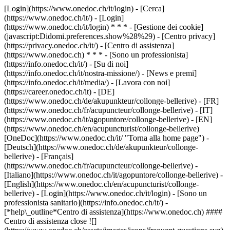
[Login](https://www.onedoc.ch/it/login) - [Cerca]
(https://www.onedoc.ch/it/) - [Login]
(https://www.onedoc.ch/it/login) * * * - [Gestione dei cookie]
(javascript:Didomi.preferences.show%28%29) - [Centro privacy]
(https://privacy.onedoc.ch/it/) - [Centro di assistenza]
(https://www.onedoc.ch) * * * - [Sono un professionista]
(https://info.onedoc.ch/it/) - [Su di noi]
(https://info.onedoc.ch/it/nostra-missione/) - [News e premi]
(https://info.onedoc.ch/it/media/) - [Lavora con noi]
(https://career.onedoc.ch/it)
- [DE]
(https://www.onedoc.ch/de/akupunkteur/collonge-bellerive) - [FR]
(https://www.onedoc.ch/fr/acupuncteur/collonge-bellerive) - [IT]
(https://www.onedoc.ch/it/agopuntore/collonge-bellerive) - [EN]
(https://www.onedoc.ch/en/acupuncturist/collonge-bellerive)
[OneDoc](https://www.onedoc.ch/it/ "Torna alla home page") -
[Deutsch](https://www.onedoc.ch/de/akupunkteur/collonge-
bellerive) - [Français]
(https://www.onedoc.ch/fr/acupuncteur/collonge-bellerive) -
[Italiano](https://www.onedoc.ch/it/agopuntore/collonge-bellerive) -
[English](https://www.onedoc.ch/en/acupuncturist/collonge-
bellerive)
- [Login](https://www.onedoc.ch/it/login) - [Sono un
professionista sanitario](https://info.onedoc.ch/it/)
-
[*help\_outline*Centro di assistenza](https://www.onedoc.ch) ####
Centro di assistenza close ![]