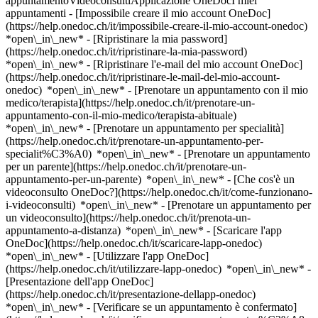
appuntamentoVideoconsultiApplicazione OneDocI miei
appuntamenti - [Impossibile creare il mio account OneDoc]
(https://help.onedoc.ch/it/impossibile-creare-il-mio-account-onedoc)
*open\_in\_new* - [Ripristinare la mia password]
(https://help.onedoc.ch/it/ripristinare-la-mia-password)
*open\_in\_new* - [Ripristinare l'e-mail del mio account OneDoc]
(https://help.onedoc.ch/it/ripristinare-le-mail-del-mio-account-
onedoc) *open\_in\_new*
- [Prenotare un appuntamento con il mio
medico/terapista](https://help.onedoc.ch/it/prenotare-un-
appuntamento-con-il-mio-medico/terapista-abituale)
*open\_in\_new* - [Prenotare un appuntamento per specialità]
(https://help.onedoc.ch/it/prenotare-un-appuntamento-per-
specialit%C3%A0) *open\_in\_new* - [Prenotare un appuntamento
per un parente](https://help.onedoc.ch/it/prenotare-un-
appuntamento-per-un-parente) *open\_in\_new*
- [Che cos'è un
videoconsulto OneDoc?](https://help.onedoc.ch/it/come-funzionano-
i-videoconsulti) *open\_in\_new* - [Prenotare un appuntamento per
un videoconsulto](https://help.onedoc.ch/it/prenota-un-
appuntamento-a-distanza) *open\_in\_new*
- [Scaricare l'app
OneDoc](https://help.onedoc.ch/it/scaricare-lapp-onedoc)
*open\_in\_new* - [Utilizzare l'app OneDoc]
(https://help.onedoc.ch/it/utilizzare-lapp-onedoc) *open\_in\_new* -
[Presentazione dell'app OneDoc]
(https://help.onedoc.ch/it/presentazione-dellapp-onedoc)
*open\_in\_new*
- [Verificare se un appuntamento è confermato](https://help.onedoc.ch/it/verificare-se-un-appuntamento-%C3%A8-confermato) *open\_in\_new* - [Annullare un appuntamento prenotato online su OneDoc](https://help.onedoc.ch/it/annullare-un-appuntamento-prenotato-online-su-onedoc) *open\_in\_new* - [Non ho ricevuto la conferma dell'appuntamento](https://help.onedoc.ch/it/non-ho-ricevuto-la-conferma-dellappuntamento) *open\_in\_new* [Vedi tutti i nostri articoli *open\_in\_new*](https://help.onedoc.ch/it/) close ## Modifica la ricerca ![Casa con segno più che indica che la consultazione può essere effettuata in sede](https://www.onedoc.ch/assets/images/icons/on-site.svg) In loco ![Fotocamera con simbolo play che indica che la consultazione può essere effettuata a distanza in video](https://www.onedoc.ch/assets/images/icons/remote.svg) A distanza Cerca #### Specialità #### Professionisti #### Istituti edit Acne a Baar tune Filtra per Nuovo paziente*keyboard\_arrow\_down* - Accettato*check\_circle* Lingua parlata*keyboard\_arrow\_down* - Albanese*check\_circle* - Francese*check\_circle* - Greco*check\_circle* - Inglese*check\_circle* - Italiano*check\_circle* - Macedone*check\_circle* - Portoghese*check\_circle* - Serbo*check\_circle* - Spagnolo*check\_circle* - Tedesco*check\_circle* - Turco*check\_circle* - Ungherese*check\_circle* Sesso*keyboard\_arrow\_down* - Donna*check\_circle* - Uomo*check\_circle* Rete*keyboard\_arrow\_down* - mediX*check\_circle* - Medbase*check\_circle* Disponibilità*keyboard\_arrow\_down* - Disponibile oggi*check\_circle* - Entro i prossimi 3 giorni*check\_circle* - Entro i prossimi 7 giorni*check\_circle* - Entro i prossimi 14 giorni*check\_circle* # __Acne__ a __Baar__: prenota il tuo appuntamento online oggi ## 4 risultati a Baar [![Dipl. med. Adrian Tun-Kyi, medico assistente in dermatologia e venereologia a Baar](https://assets.onedoc.ch/images/users/68f6b61bbdce40c964dba9b6af76338e979f5fef100228054959361f7eebb519-small.png "Dipl. med. Adrian Tun-Kyi, medico assistente in dermatologia e venereologia a Baar")](https://www.onedoc.ch/it/dermatologo/baar/pc4yz/dipl-med-adrian-tun-kyi) ### [Dipl. med. Adrian Tun-Kyi](https://www.onedoc.ch/it/dermatologo/baar/pc4yz/dipl-med-adrian-tun-kyi) ![Badge che indica un profilo verificato](https://www.onedoc.ch/assets/images/icons/checkmark.svg) [Medico assistente in dermatologia e venereologia](https://www.onedoc.ch/it/dermatologo/baar) [sweet skin Hautzentrum Baar](https://www.onedoc.ch/it/studio-medico-associato/baar/ebaae/sweet-skin-hautzentrum-baar) Grabenstrasse 2 6340 Baar ![Icona paziente con segno più che indica che il professionista accetta nuovi pazienti](https://www.onedoc.ch/assets/images/icons/new-patients.svg)Accetta nuovi pazienti [Prenota un appuntamento](https://www.onedoc.ch/it/dermatologo/baar/pc4yz/dipl-med-adrian-tun-kyi) Competenze: Acne, [Allergia | AllergoTest | Controllo allergie](https://www.onedoc.ch/it/allergia-allergotest-controllo-allergie/baar), [Controllo della pelle](https://www.onedoc.ch/it/controllo-della-pelle/baar), [Verruche](https://www.onedoc.ch/it/verruche/baar)Vedi di più *chevron\_left* mer 05 ago *chevron\_right* Vedi più appuntamenti *error\_outline* Si è verificato un errore durante il caricamento della disponibilità [Riprova](https://www.onedoc.ch) Competenze: Acne, [Allergia | AllergoTest | Controllo allergie](https://www.onedoc.ch/it/allergia-allergotest-controllo-allergie/baar), [Controllo della pelle](https://www.onedoc.ch/it/controllo-della-pelle/baar), [Verruche](https://www.onedoc.ch/it/verruche/baar)Vedi di più [![Dr.ssa Valentina Bänninger, dermatologa a Baar](https://assets.onedoc.ch/images/users/bb2961db35deb650afe5633609857b96d162383483a5917269d1a0df48562ec7-small.jpg "Dr.ssa Valentina Bänninger, dermatologa a Baar")](https://www.onedoc.ch/it/dermatologa/baar/pcrig/dr-valentina-banninger) ### [Dr.ssa Valentina Bänninger](https://www.onedoc.ch/it/dermatologa/baar/pcrig/dr-valentina-banninger) ![Badge che indica un profilo verificato](https://www.onedoc.ch/assets/images/icons/checkmark.svg) [Dermatologa](https://www.onedoc.ch/it/dermatologo/baar) [sweet skin Hautzentrum Baar](https://www.onedoc.ch/it/studio-medico-associato/baar/ebaae/sweet-skin-hautzentrum-baar) Grabenstrasse 2 6340 Baar ![Icona paziente con segno più che indica che il professionista accetta nuovi pazienti](https://www.onedoc.ch/assets/images/icons/new-patients.svg)Accetta nuovi pazienti [Prenota un appuntamento](https://www.onedoc.ch/it/dermatologa/baar/pcrig/dr-valentina-banninger) Competenze: Acne, [Allergia | AllergoTest | Controllo allergie](https://www.onedoc.ch/it/allergia-allergotest-controllo-allergie/baar), [Laser estetico](https://www.onedoc.ch/it/laser-estetico/baar), [Couperose | Rosacea](https://www.onedoc.ch/it/couperose-rosacea/baar), [Desensibilizzazione | Immunoterapia allergene-specifica | Immunoterapia dell'allergene](https://www.onedoc.ch/it/desensibilizzazione-immunoterapia-allergene-specifica-immunoterapia-dell-allergene/baar), [Eczema](https://www.onedoc.ch/it/eczema/baar), [Rimozione dei nei](https://www.onedoc.ch/it/rimozione-dei-nei/baar), [Herpes zoster (fuoco di Sant’Antonio)](https://www.onedoc.ch/it/herpes-zoster-fuoco-di-sant-antonio/baar), [Controllo della pelle](https://www.onedoc.ch/it/controllo-della-pelle/baar), [Tumore della pelle | Cancro della pelle](https://www.onedoc.ch/it/tumore-della-pelle-cancro-della-pelle/baar), [Crioterapia](https://www.onedoc.ch/it/crioterapia/baar), [Melanoma](https://www.onedoc.ch/it/melanoma/baar), [Controllo dei nei](https://www.onedoc.ch/it/controllo-dei-nei/baar), [Dermatologia pediatrica](https://www.onedoc.ch/it/dermatologia-pediatrica/baar), [Psoriasi](https://www.onedoc.ch/it/psoriasi/baar), [Trattamento con laser CO2 | Trattamento con laser CO2 frazionato](https://www.onedoc.ch/it/trattamento-con-laser-co2-trattamento-con-laser-co2-frazionato/baar), [Epilazione laser](https://www.onedoc.ch/it/epilazione-laser/baar), [Trattamento anti-rughe](https://www.onedoc.ch/it/trattamento-anti-rughe/baar), [Trattamento delle cicatrici](https://www.onedoc.ch/it/trattamento-delle-cicatrici/baar), [Trattamento delle macchie pigmentate](https://www.onedoc.ch/it/trattamento-delle-macchie-pigmentate/baar), [Blefaroplastica | Chirurgia delle palpebre](https://www.onedoc.ch/it/blefaroplastica-chirurgia-delle-palpebre/baar), [Iperidrosi | Sudorazione eccessiva](https://www.onedoc.ch/it/iperidrosi-sudorazione-eccessiva/baar), [Iniezione di tossina botulinica](https://www.onedoc.ch/it/iniezione-di-tossina-botulinica/baar), [Iniezione di acido ialuronico](https://www.onedoc.ch/it/iniezione-di-acido-ialuronico/baar), [Iniezione di plasma ricco di piastrine | PRP | Vampire Lift](https://www.onedoc.ch/it/iniezione-di-plasma-ricco-di-piastrine-prp-vampire-lift/baar)Vedi di più *chevron\_left* mer 05 ago *chevron\_right* Vedi più appuntamenti *error\_outline* Si è verificato un errore durante il caricamento della disponibilità [Riprova](https://www.onedoc.ch) Competenze: Acne, [Allergia | AllergoTest | Controllo allergie](https://www.onedoc.ch/it/allergia-allergotest-controllo-allergie/baar), [Laser estetico](https://www.onedoc.ch/it/laser-estetico/baar), [Couperose | Rosacea](https://www.onedoc.ch/it/couperose-rosacea/baar), [Desensibilizzazione | Immunoterapia allergene-specifica | Immunoterapia dell'allergene](https://www.onedoc.ch/it/desensibilizzazione-immunoterapia-allergene-specifica-immunoterapia-dell-allergene/baar), [Eczema](https://www.onedoc.ch/it/eczema/baar), [Rimozione dei nei](https://www.onedoc.ch/it/rimozione-dei-nei/baar), [Herpes zoster (fuoco di Sant’Antonio)](https://www.onedoc.ch/it/herpes-zoster-fuoco-di-sant-antonio/baar), [Controllo della pelle](https://www.onedoc.ch/it/controllo-della-pelle/baar), [Tumore della pelle | Cancro della pelle](https://www.onedoc.ch/it/tumore-della-pelle-cancro-della-pelle/baar), [Crioterapia](https://www.onedoc.ch/it/crioterapia/baar), [Melanoma](https://www.onedoc.ch/it/melanoma/baar), [Controllo dei nei](https://www.onedoc.ch/it/controllo-dei-nei/baar), [Dermatologia pediatrica](https://www.onedoc.ch/it/dermatologia-pediatrica/baar), [Psoriasi](https://www.onedoc.ch/it/psoriasi/baar), [Trattamento con laser CO2 | Trattamento con laser CO2 frazionato](https://www.onedoc.ch/it/trattamento-con-laser-co2-trattamento-con-laser-co2-frazionato/baar), [Epilazione laser](https://www.onedoc.ch/it/epilazione-laser/baar), [Trattamento anti-rughe](https://www.onedoc.ch/it/trattamento-anti-rughe/baar), [Trattamento delle cicatrici](https://www.onedoc.ch/it/trattamento-delle-cicatrici/baar), [Trattamento delle macchie pigmentate](https://www.onedoc.ch/it/trattamento-delle-macchie-pigmentate/baar), [Blefaroplastica | Chirurgia delle palpebre](https://www.onedoc.ch/it/blefaroplastica-chirurgia-delle-palpebre/baar), [Iperidrosi | Sudorazione eccessiva](https://www.onedoc.ch/it/iperidrosi-sudorazione-eccessiva/baar), [Iniezione di tossina botulinica](https://www.onedoc.ch/it/iniezione-di-tossina-botulinica/baar), [Iniezione di acido ialuronico](https://www.onedoc.ch/it/iniezione-di-acido-ialuronico/baar), [Iniezione di plasma ricco di piastrine | PRP | Vampire Lift](https://www.onedoc.ch/it/iniezione-di-plasma-ricco-di-piastrine-prp-vampire-lift/baar)Vedi di più [![Dr. med. Fabio Verardi, dermatologo a Baar](https://assets.onedoc.ch/images/users/9b3311ad8be1f80268b4cb5d62e543b3bf4a218f0e41ec58bacab38529e2dad2-small.jpg "Dr. med. Fabio Verardi, dermatologo a Baar")](https://www.onedoc.ch/it/dermatologo/baar/pcsoj/dr-med-fabio-verardi) ### [Dr. med. Fabio Verardi](https://www.onedoc.ch/it/dermatologo/baar/pcsoj/dr-med-fabio-verardi) ![Badge che indica un profilo verificato](https://www.onedoc.ch/assets/images/icons/checkmark.svg) [Dermatologo](https://www.onedoc.ch/it/dermatologo/baar) [sweet skin Hautzentrum Baar](https://www.onedoc.ch/it/studio-medico-associato/baar/e