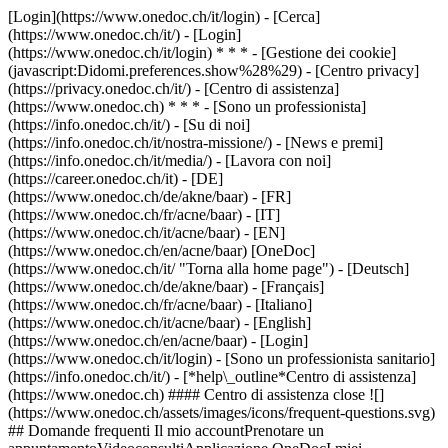
[Login](https://www.onedoc.ch/it/login) - [Cerca]
(https://www.onedoc.ch/it/) - [Login]
(https://www.onedoc.ch/it/login) * * * - [Gestione dei cookie]
(javascript:Didomi.preferences.show%28%29) - [Centro privacy]
(https://privacy.onedoc.ch/it/) - [Centro di assistenza]
(https://www.onedoc.ch) * * * - [Sono un professionista]
(https://info.onedoc.ch/it/) - [Su di noi]
(https://info.onedoc.ch/it/nostra-missione/) - [News e premi]
(https://info.onedoc.ch/it/media/) - [Lavora con noi]
(https://career.onedoc.ch/it)
- [DE]
(https://www.onedoc.ch/de/akne/baar) - [FR]
(https://www.onedoc.ch/fr/acne/baar) - [IT]
(https://www.onedoc.ch/it/acne/baar) - [EN]
(https://www.onedoc.ch/en/acne/baar) [OneDoc]
(https://www.onedoc.ch/it/ "Torna alla home page") - [Deutsch]
(https://www.onedoc.ch/de/akne/baar) - [Français]
(https://www.onedoc.ch/fr/acne/baar) - [Italiano]
(https://www.onedoc.ch/it/acne/baar) - [English]
(https://www.onedoc.ch/en/acne/baar)
- [Login]
(https://www.onedoc.ch/it/login) - [Sono un professionista sanitario]
(https://info.onedoc.ch/it/)
- [*help\_outline*Centro di assistenza]
(https://www.onedoc.ch) #### Centro di assistenza close ![]
(https://www.onedoc.ch/assets/images/icons/frequent-questions.svg)
## Domande frequenti Il mio accountPrenotare un