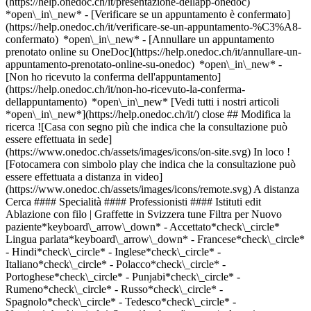
(https://help.onedoc.ch/it/presentazione-dellapp-onedoc)
*open\_in\_new*
- [Verificare se un appuntamento è confermato](https://help.onedoc.ch/it/verificare-se-un-appuntamento-%C3%A8-confermato) *open\_in\_new* - [Annullare un appuntamento prenotato online su OneDoc](https://help.onedoc.ch/it/annullare-un-appuntamento-prenotato-online-su-onedoc) *open\_in\_new* - [Non ho ricevuto la conferma dell'appuntamento](https://help.onedoc.ch/it/non-ho-ricevuto-la-conferma-dellappuntamento) *open\_in\_new* [Vedi tutti i nostri articoli *open\_in\_new*](https://help.onedoc.ch/it/) close ## Modifica la ricerca ![Casa con segno più che indica che la consultazione può essere effettuata in sede](https://www.onedoc.ch/assets/images/icons/on-site.svg) In loco ![Fotocamera con simbolo play che indica che la consultazione può essere effettuata a distanza in video](https://www.onedoc.ch/assets/images/icons/remote.svg) A distanza Cerca #### Specialità #### Professionisti #### Istituti edit Ablazione con filo | Graffette in Svizzera tune Filtra per Nuovo paziente*keyboard\_arrow\_down* - Accettato*check\_circle* Lingua parlata*keyboard\_arrow\_down* - Francese*check\_circle* - Hindi*check\_circle* - Inglese*check\_circle* - Italiano*check\_circle* - Polacco*check\_circle* - Portoghese*check\_circle* - Punjabi*check\_circle* - Rumeno*check\_circle* - Russo*check\_circle* - Spagnolo*check\_circle* - Tedesco*check\_circle* - Ucraino*check\_circle* Sesso*keyboard\_arrow\_down* - Donna*check\_circle* - Uomo*check\_circle* Rete*keyboard\_arrow\_down* - ASCA*check\_circle* - mediX*check\_circle* - Igomed Thun*check\_circle* - Réseau Delta*check\_circle* Disponibilità*keyboard\_arrow\_down* - Disponibile oggi*check\_circle* - Entro i prossimi 3 giorni*check\_circle* - Entro i prossimi 7 giorni*check\_circle* - Entro i prossimi 14 giorni*check\_circle* # __Ablazione con filo | Graffette__ in __Svizzera__: prenota il tuo appuntamento online oggi [![Dr. Artur Rusnac, medico generico a Ginevra](https://assets.onedoc.ch/images/users/b51aec0172e8e7918971854f72ba4da4ab1ad7cd763e4a484b353cc650526662-small.png "Dr. Artur Rusnac, medico generico a Ginevra")](https://www.onedoc.ch/it/medico-generico/ginevra/pc2a6/dr-artur-rusnac) ### [Dr. Artur Rusnac](https://www.onedoc.ch/it/medico-generico/ginevra/pc2a6/dr-artur-rusnac) ![Badge che indica un profilo verificato](https://www.onedoc.ch/assets/images/icons/checkmark.svg) [Medico generico](https://www.onedoc.ch/it/medico-generico/ginevra) Cabinet du Dr Artur Rusnac Rue Henri-Christiné 5 1205 Ginevra ![Dr. Artur Rusnac è affiliato alla rete Réseau Delta](https://assets.onedoc.ch/images/networks/logos/bc7306ac026c686f85d463e96b3cb0053f7de03c9f7a5fae3aa7114a276838ea-small.png) ![Icona paziente con segno più che indica che il professionista accetta nuovi pazienti](https://www.onedoc.ch/assets/images/icons/new-patients.svg)Accetta nuovi pazienti [Prenota un appuntamento](https://www.onedoc.ch/it/medico-generico/ginevra/pc2a6/dr-artur-rusnac) Competenze:[Ablazione con filo | Graffette](https://www.onedoc.ch/it/ablazione-con-filo-graffette/ginevra), [Urgenza medicina generica](https://www.onedoc.ch/it/urgenza-medicina-generica/ginevra), [Distorsione](https://www.onedoc.ch/it/distorsione/ginevra), [Misure a lungo termine della pressione sanguigna | Monitoraggio della pressione sanguigna 24 ore](https://www.onedoc.ch/it/misure-a-lungo-termine-della-pressione-sanguigna-monitoraggio-della-pressione-sanguigna-24-ore/ginevra), [Mal di gola | Tonsillite](https://www.onedoc.ch/it/mal-di-gola-tonsillite/ginevra), [Controllo del libretto di vaccinazione](https://www.onedoc.ch/it/controllo-del-libretto-di-vaccinazione/ginevra), [Malattie sessualmente trasmissibili | Infezioni sessualmente trasmissibili (MST/IST)](https://www.onedoc.ch/it/malattie-sessualmente-trasmissibili-infezioni-sessualmente-trasmissibili-mst-ist/ginevra), [Asma](https://www.onedoc.ch/it/asma/ginevra), [Rimozione di cisti](https://www.onedoc.ch/it/rimozione-di-cisti/ginevra)Vedi di più *chevron\_left* sab 01 ago *chevron\_right* Vedi più appuntamenti *error\_outline* Si è verificato un errore durante il caricamento della disponibilità [Riprova](https://www.onedoc.ch) Competenze:[Ablazione con filo | Graffette](https://www.onedoc.ch/it/ablazione-con-filo-graffette/ginevra), [Urgenza medicina generica](https://www.onedoc.ch/it/urgenza-medicina-generica/ginevra), [Distorsione](https://www.onedoc.ch/it/distorsione/ginevra), [Misure a lungo termine della pressione sanguigna | Monitoraggio della pressione sanguigna 24 ore](https://www.onedoc.ch/it/misure-a-lungo-termine-della-pressione-sanguigna-monitoraggio-della-pressione-sanguigna-24-ore/ginevra), [Mal di gola | Tonsillite](https://www.onedoc.ch/it/mal-di-gola-tonsillite/ginevra), [Controllo del libretto di vaccinazione](https://www.onedoc.ch/it/controllo-del-libretto-di-vaccinazione/ginevra), [Malattie sessualmente trasmissibili | Infezioni sessualmente trasmissibili (MST/IST)](https://www.onedoc.ch/it/malattie-sessualmente-trasmissibili-infezioni-sessualmente-trasmissibili-mst-ist/ginevra), [Asma](https://www.onedoc.ch/it/asma/ginevra), [Rimozione di cisti](https://www.onedoc.ch/it/rimozione-di-cisti/ginevra)Vedi di più [![aprioris Soforthilfe-Praxis Amriswil, studio medico a Amriswil](https://assets.onedoc.ch/images/entities/1be7f1cceb51259693f380c4e7bc21f3acbc3dc7836b3be81f7fec2b6dd9aaef-small.png "aprioris Soforthilfe-Praxis Amriswil, studio medico a Amriswil")](https://www.onedoc.ch/it/studio-medico/amriswil/ebb32/aprioris-soforthilfe-praxis-amriswil) ### [aprioris Soforthilfe-Praxis Amriswil](https://www.onedoc.ch/it/studio-medico/amriswil/ebb32/aprioris-soforthilfe-praxis-amriswil) ![Badge che indica un profilo verificato](https://www.onedoc.ch/assets/images/icons/checkmark.svg) Studio medico Nordstrasse 7 8580 Amriswil ![Icona paziente con segno più che indica che il professionista accetta nuovi pazienti](https://www.onedoc.ch/assets/images/icons/new-patients.svg)Accetta nuovi pazienti [Prenota un appuntamento](https://www.onedoc.ch/it/studio-medico/amriswil/ebb32/aprioris-soforthilfe-praxis-amriswil) *chevron\_left* sab 01 ago *chevron\_right* Vedi più appuntamenti *error\_outline* Si è verificato un errore durante il caricamento della disponibilità [Riprova](https://www.onedoc.ch) [![aprioris Soforthilfe-Praxis Christoffel, studio medico a Berna](https://assets.onedoc.ch/images/entities/f9a7f9fc1754bc84d44fccc3e7634d5ff51e9574eb6f9dcb4d988a01f28543ea-small.png "aprioris Soforthilfe-Praxis Christoffel, studio medico a Berna")](https://www.onedoc.ch/it/studio-medico/berna/ebcdr/aprioris-soforthilfe-praxis-christoffel) ### [aprioris Soforthilfe-Praxis Christoffel](https://www.onedoc.ch/it/studio-medico/berna/ebcdr/aprioris-soforthilfe-praxis-christoffel) ![Badge che indica un profilo verificato](https://www.onedoc.ch/assets/images/icons/checkmark.svg) Studio medico Christoffelgasse 3 3011 Berna ![Icona paziente con segno più che indica che il professionista accetta nuovi pazienti](https://www.onedoc.ch/assets/images/icons/new-patients.svg)Accetta nuovi pazienti [Prenota un appuntamento](https://www.onedoc.ch/it/studio-medico/berna/ebcdr/aprioris-soforthilfe-praxis-christoffel) *chevron\_left* sab 01 ago *chevron\_right* Vedi più appuntamenti *error\_outline* Si è verificato un errore durante il caricamento della disponibilità [Riprova](https://www.onedoc.ch) [![aprioris Soforthilfe-Praxis Paradeplatz, studio medico a Zurigo](https://assets.onedoc.ch/images/entities/d3bc3ddd2810f02772b558063e98f5dcbf273ca57adc7c1fcd89eb398267b93a-small.png "aprioris Soforthilfe-Praxis Paradeplatz, studio medico a Zurigo")](https://www.onedoc.ch/it/studio-medico/zurigo/ebaj5/aprioris-soforthilfe-praxis-paradeplatz) ### [aprioris Soforthilfe-Praxis Paradeplatz](https://www.onedoc.ch/it/studio-medico/zurigo/ebaj5/aprioris-soforthilfe-praxis-paradeplatz) ![Badge che indica un profilo verificato](https://www.onedoc.ch/assets/images/icons/checkmark.svg) Studio medico Poststrasse 6 8001 Zurigo ![Icona paziente con segno più che indica che il professionista accetta nuovi pazienti](https://www.onedoc.ch/assets/images/icons/new-patients.svg)Accetta nuovi pazienti [Prenota un appuntamento](https://www.onedoc.ch/it/studio-medico/zurigo/ebaj5/aprioris-soforthilfe-praxis-paradeplatz) *chevron\_left* sab 01 ago *chevron\_right* Vedi più appuntamenti *error\_outline* Si è verificato un errore durante il caricamento della disponibilità [Riprova](https://www.onedoc.ch) [![aprioris Soforthilfe-Praxis Marktgasse Winterthur, studio medico a Winterthur](https://assets.onedoc.ch/images/entities/aa38af70982735674ab89971814f4af936fdef5c1da60d50518e2cd0f7e8a9d2-small.png "aprioris Soforthilfe-Praxis Marktgasse Winterthur, studio medico a Winterthur")](https://www.onedoc.ch/it/studio-medico/winterthur/ebaj6/aprioris-soforthilfe-praxis-marktgasse-winterthur) ### [aprioris Soforthilfe-Praxis Marktgasse Winterthur](https://www.onedoc.ch/it/studio-medico/winterthur/ebaj6/aprioris-soforthilfe-praxis-marktgasse-winterthur) ![Badge che indica un profilo verificato](https://www.onedoc.ch/assets/images/icons/checkmark.svg) Studio medico Marktgasse 19 8400 Winterthur ![Icona paziente con segno più che indica che il professionista accetta nuovi pazienti](https://www.onedoc.ch/assets/images/icons/new-patients.svg)Accetta nuovi pazienti [Prenota un appuntamento](https://www.onedoc.ch/it/studio-medico/winterthur/ebaj6/aprioris-soforthilfe-praxis-marktgasse-winterthur) [![Centre médical Gare de Renens - Soins infirmiers, centro medico a Renens](https://assets.onedoc.ch/images/entities/07bf9413dc5c510aa4d86a2c219fa2af40ce4237fed7baf27b105aabba2a1910-small.png "Centre médical Gare de Renens - Soins infirmiers, centro medico a Renens")](https://www.onedoc.ch/it/centro-medico/renens/ebfdj/centre-medical-gare-de-renens-soins-infirmiers) ### [Centre médical Gare de Renens - Soins infirmiers](https://www.onedoc.ch/it/centr