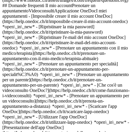
(https://www.onedoc.ch/assets/images/icons/frequent-questions.svg)
## Domande frequenti Il mio accountPrenotare un
appuntamentoVideoconsultiApplicazione OneDocI miei
appuntamenti - [Impossibile creare il mio account OneDoc]
(https://help.onedoc.ch/it/impossibile-creare-il-mio-account-onedoc)
*open\_in\_new* - [Ripristinare la mia password]
(https://help.onedoc.ch/it/ripristinare-la-mia-password)
*open\_in\_new* - [Ripristinare l'e-mail del mio account OneDoc]
(https://help.onedoc.ch/it/ripristinare-le-mail-del-mio-account-
onedoc) *open\_in\_new*
- [Prenotare un appuntamento con il mio
medico/terapista](https://help.onedoc.ch/it/prenotare-un-
appuntamento-con-il-mio-medico/terapista-abituale)
*open\_in\_new* - [Prenotare un appuntamento per specialità]
(https://help.onedoc.ch/it/prenotare-un-appuntamento-per-
specialit%C3%A0) *open\_in\_new* - [Prenotare un appuntamento
per un parente](https://help.onedoc.ch/it/prenotare-un-
appuntamento-per-un-parente) *open\_in\_new*
- [Che cos'è un
videoconsulto OneDoc?](https://help.onedoc.ch/it/come-funzionano-
i-videoconsulti) *open\_in\_new* - [Prenotare un appuntamento per
un videoconsulto](https://help.onedoc.ch/it/prenota-un-
appuntamento-a-distanza) *open\_in\_new*
- [Scaricare l'app
OneDoc](https://help.onedoc.ch/it/scaricare-lapp-onedoc)
*open\_in\_new* - [Utilizzare l'app OneDoc]
(https://help.onedoc.ch/it/utilizzare-lapp-onedoc) *open\_in\_new* -
[Presentazione dell'app OneDoc]