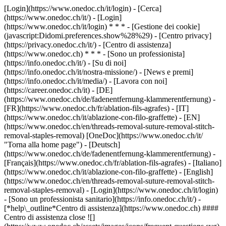
[Login](https://www.onedoc.ch/it/login) - [Cerca]
(https://www.onedoc.ch/it/) - [Login]
(https://www.onedoc.ch/it/login) * * * - [Gestione dei cookie]
(javascript:Didomi.preferences.show%28%29) - [Centro privacy]
(https://privacy.onedoc.ch/it/) - [Centro di assistenza]
(https://www.onedoc.ch) * * * - [Sono un professionista]
(https://info.onedoc.ch/it/) - [Su di noi]
(https://info.onedoc.ch/it/nostra-missione/) - [News e premi]
(https://info.onedoc.ch/it/media/) - [Lavora con noi]
(https://career.onedoc.ch/it)
- [DE]
(https://www.onedoc.ch/de/fadenentfernung-klammerentfernung) -
[FR](https://www.onedoc.ch/fr/ablation-fils-agrafes) - [IT]
(https://www.onedoc.ch/it/ablazione-con-filo-graffette) - [EN]
(https://www.onedoc.ch/en/threads-removal-suture-removal-stitch-
removal-staples-removal) [OneDoc](https://www.onedoc.ch/it/
"Torna alla home page") - [Deutsch]
(https://www.onedoc.ch/de/fadenentfernung-klammerentfernung) -
[Français](https://www.onedoc.ch/fr/ablation-fils-agrafes) - [Italiano]
(https://www.onedoc.ch/it/ablazione-con-filo-graffette) - [English]
(https://www.onedoc.ch/en/threads-removal-suture-removal-stitch-
removal-staples-removal)
- [Login](https://www.onedoc.ch/it/login)
- [Sono un professionista sanitario](https://info.onedoc.ch/it/)
-
[*help\_outline*Centro di assistenza](https://www.onedoc.ch) ####
Centro di assistenza close ![]