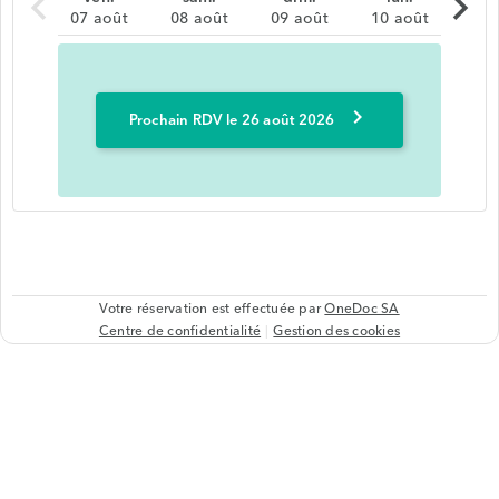
chevron_left
chevron_right
07 août
08 août
09 août
10 août
chevron_right
Prochain RDV le 26 août 2026
Votre réservation est effectuée par
OneDoc SA
Centre de confidentialité
Gestion des cookies