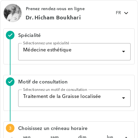
Prenez rendez-vous en ligne
Dr. Hicham Boukhari
Spécialité
check
Sélectionnez une spécialité
Médecine esthétique
Motif de consultation
check
Sélectionnez un motif de consultation
Traitement de la Graisse localisée
Choisissez un créneau horaire
3
ven.
sam.
dim.
lun.