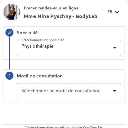
Prenez rendez-vous en ligne
Mme Nina Pyschny - BodyLab
Spécialité
check
Sélectionnez une spécialité
Physiothérapie
Motif de consultation
2
Sélectionnez un motif de consultation
Votre réservation est effectuée par
OneDoc SA