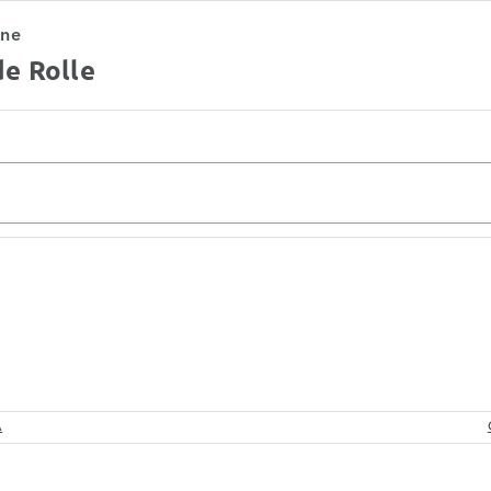
gne
de Rolle
A