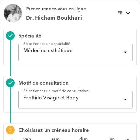
Prenez rendez-vous en ligne
Dr. Hicham Boukhari
Spécialité
check
Sélectionnez une spécialité
Médecine esthétique
Motif de consultation
check
Sélectionnez un motif de consultation
Profhilo Visage et Body
Choisissez un créneau horaire
3
ven.
sam.
dim.
lun.