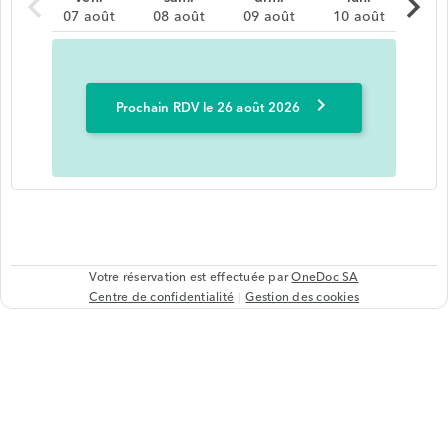
chevron_left
chevron_right
07 août
08 août
09 août
10 août
chevron_right
Prochain RDV le 26 août 2026
Votre réservation est effectuée par
OneDoc SA
Centre de confidentialité
Gestion des cookies