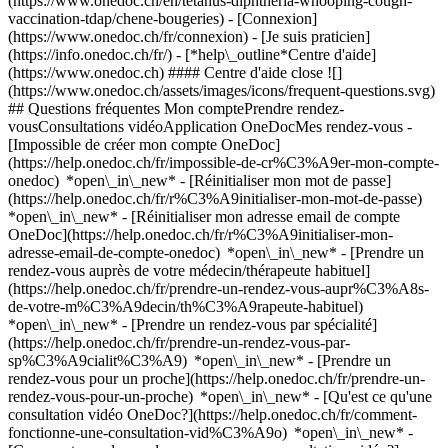
(https://www.onedoc.ch/en/tetanus-diphtheria-whooping-cough-
vaccination-tdap/chene-bougeries)
- [Connexion]
(https://www.onedoc.ch/fr/connexion) - [Je suis praticien]
(https://info.onedoc.ch/fr/)
- [*help\_outline*Centre d'aide]
(https://www.onedoc.ch) #### Centre d'aide close ![]
(https://www.onedoc.ch/assets/images/icons/frequent-questions.svg)
## Questions fréquentes Mon comptePrendre rendez-
vousConsultations vidéoApplication OneDocMes rendez-vous -
[Impossible de créer mon compte OneDoc]
(https://help.onedoc.ch/fr/impossible-de-cr%C3%A9er-mon-compte-
onedoc) *open\_in\_new* - [Réinitialiser mon mot de passe]
(https://help.onedoc.ch/fr/r%C3%A9initialiser-mon-mot-de-passe)
*open\_in\_new* - [Réinitialiser mon adresse email de compte
OneDoc](https://help.onedoc.ch/fr/r%C3%A9initialiser-mon-
adresse-email-de-compte-onedoc) *open\_in\_new*
- [Prendre un
rendez-vous auprès de votre médecin/thérapeute habituel]
(https://help.onedoc.ch/fr/prendre-un-rendez-vous-aupr%C3%A8s-
de-votre-m%C3%A9decin/th%C3%A9rapeute-habituel)
*open\_in\_new* - [Prendre un rendez-vous par spécialité]
(https://help.onedoc.ch/fr/prendre-un-rendez-vous-par-
sp%C3%A9cialit%C3%A9) *open\_in\_new* - [Prendre un
rendez-vous pour un proche](https://help.onedoc.ch/fr/prendre-un-
rendez-vous-pour-un-proche) *open\_in\_new*
- [Qu'est ce qu'une
consultation vidéo OneDoc?](https://help.onedoc.ch/fr/comment-
fonctionne-une-consultation-vid%C3%A9o) *open\_in\_new* -