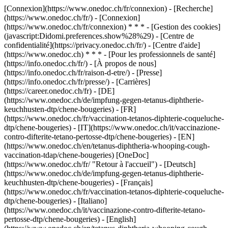
[Connexion](https://www.onedoc.ch/fr/connexion) - [Recherche]
(https://www.onedoc.ch/fr/) - [Connexion]
(https://www.onedoc.ch/fr/connexion) * * * - [Gestion des cookies]
(javascript:Didomi.preferences.show%28%29) - [Centre de
confidentialité](https://privacy.onedoc.ch/fr/) - [Centre d'aide]
(https://www.onedoc.ch) * * * - [Pour les professionnels de santé]
(https://info.onedoc.ch/fr/) - [À propos de nous]
(https://info.onedoc.ch/fr/raison-d-etre/) - [Presse]
(https://info.onedoc.ch/fr/presse/) - [Carrières]
(https://career.onedoc.ch/fr)
- [DE]
(https://www.onedoc.ch/de/impfung-gegen-tetanus-diphtherie-
keuchhusten-dtp/chene-bougeries) - [FR]
(https://www.onedoc.ch/fr/vaccination-tetanos-diphterie-coqueluche-
dtp/chene-bougeries) - [IT](https://www.onedoc.ch/it/vaccinazione-
contro-difterite-tetano-pertosse-dtp/chene-bougeries) - [EN]
(https://www.onedoc.ch/en/tetanus-diphtheria-whooping-cough-
vaccination-tdap/chene-bougeries) [OneDoc]
(https://www.onedoc.ch/fr/ "Retour à l'accueil") - [Deutsch]
(https://www.onedoc.ch/de/impfung-gegen-tetanus-diphtherie-
keuchhusten-dtp/chene-bougeries) - [Français]
(https://www.onedoc.ch/fr/vaccination-tetanos-diphterie-coqueluche-
dtp/chene-bougeries) - [Italiano]
(https://www.onedoc.ch/it/vaccinazione-contro-difterite-tetano-
pertosse-dtp/chene-bougeries) - [English]