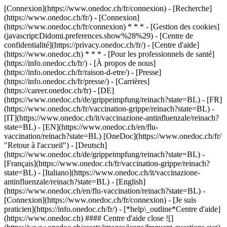
[Connexion](https://www.onedoc.ch/fr/connexion) - [Recherche]
(https://www.onedoc.ch/fr/) - [Connexion]
(https://www.onedoc.ch/fr/connexion) * * * - [Gestion des cookies]
(javascript:Didomi.preferences.show%28%29) - [Centre de
confidentialité](https://privacy.onedoc.ch/fr/) - [Centre d'aide]
(https://www.onedoc.ch) * * * - [Pour les professionnels de santé]
(https://info.onedoc.ch/fr/) - [À propos de nous]
(https://info.onedoc.ch/fr/raison-d-etre/) - [Presse]
(https://info.onedoc.ch/fr/presse/) - [Carrières]
(https://career.onedoc.ch/fr)
- [DE]
(https://www.onedoc.ch/de/grippeimpfung/reinach?state=BL) - [FR]
(https://www.onedoc.ch/fr/vaccination-grippe/reinach?state=BL) -
[IT](https://www.onedoc.ch/it/vaccinazione-antinfluenzale/reinach?
state=BL) - [EN](https://www.onedoc.ch/en/flu-
vaccination/reinach?state=BL) [OneDoc](https://www.onedoc.ch/fr/
"Retour à l'accueil") - [Deutsch]
(https://www.onedoc.ch/de/grippeimpfung/reinach?state=BL) -
[Français](https://www.onedoc.ch/fr/vaccination-grippe/reinach?
state=BL) - [Italiano](https://www.onedoc.ch/it/vaccinazione-
antinfluenzale/reinach?state=BL) - [English]
(https://www.onedoc.ch/en/flu-vaccination/reinach?state=BL)
-
[Connexion](https://www.onedoc.ch/fr/connexion) - [Je suis
praticien](https://info.onedoc.ch/fr/)
- [*help\_outline*Centre d'aide]
(https://www.onedoc.ch) #### Centre d'aide close ![]