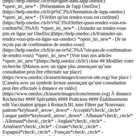
(https://help.onedoc.ch/fr/naviguer-dans-lapp-onedoc)
*open\_in\_new* - [Présentation de l'app OneDoc]
(https://help.onedoc.ch/fr/pr%C3%A9sentation-de-lapp-onedoc)
*open\_in\_new*
- [Vérifier qu'un rendez-vous est confirmé](https://help.onedoc.ch/fr/v%C3%A9rifier-quun-rendez-vous-est-confirm%C3%A9) *open\_in\_new* - [Annuler un rendez-vous pris en ligne sur OneDoc](https://help.onedoc.ch/fr/annuler-un-rendez-vous-pris-en-ligne-sur-onedoc) *open\_in\_new* - [Je ne reçois pas de confirmation de rendez-vous](https://help.onedoc.ch/fr/je-ne-re%C3%A7ois-pas-de-confirmation-de-rendez-vous) *open\_in\_new* [Voir tous nos articles *open\_in\_new*](https://help.onedoc.ch/fr/) close ## Modifier votre recherche ![Maison avec un signe plus annonçant qu’une consultation peut être effectuée sur place](https://www.onedoc.ch/assets/images/icons/on-site.svg) Sur place ![Caméra avec un symbole lecture annonçant qu’une consultation peut être effectuée à distance en vidéo](https://www.onedoc.ch/assets/images/icons/remote.svg) À distance Rechercher #### Spécialités #### Praticiens #### Établissements edit Vaccination grippe à Reinach BL tune Filtrer par Nouveaux patients*keyboard\_arrow\_down* - Acceptés*check\_circle* Langue parlée*keyboard\_arrow\_down* - Albanais*check\_circle* - Allemand*check\_circle* - Anglais*check\_circle* - Arménien*check\_circle* - Croate*check\_circle* - Espagnol*check\_circle* - Français*check\_circle* - Italien*check\_circle* - Polonais*check\_circle* - Portugais*check\_circle* - Russe*check\_circle* - Slovaque*check\_circle* - Tchèque*check\_circle* - Turc*check\_circle* Sexe*keyboard\_arrow\_down* - Femme*check\_circle* - Homme*check\_circle* Réseau*keyboard\_arrow\_down* - Sun Store*check\_circle* - Amavita*check\_circle* - Coop Vitality*check\_circle* - Medbase*check\_circle* Disponibilité*keyboard\_arrow\_down* - Disponible aujourdhui*check\_circle* - Dans les 3 prochains jours*check\_circle* - Dans les 7 prochains jours*check\_circle* - Dans les 14 prochains jours*check\_circle* # __Vaccination grippe__ à __Reinach BL__: prenez rendez-vous en ligne aujourd'hui ## 2 résultats à Reinach BL [![Medbase Apotheke Reinach, pharmacie à Reinach](https://assets.onedoc.ch/images/entities/43d1800b3d7af1a45f50d87990c02d0a24a27c6ffa539ef441463e9c68ef639c-small.jpg "Medbase Apotheke Reinach, pharmacie à Reinach")](https://www.onedoc.ch/fr/pharmacie/reinach/e93m/medbase-apotheke-reinach) ### [Medbase Apotheke Reinach](https://www.onedoc.ch/fr/pharmacie/reinach/e93m/medbase-apotheke-reinach) ![Badge indiquant un profil vérifié](https://www.onedoc.ch/assets/images/icons/checkmark.svg) Pharmacie Angensteinerstrasse 5 4153 Reinach BL ![Icône patient avec un signe plus annonçant que le professionnel accepte de nouveaux patients](https://www.onedoc.ch/assets/images/icons/new-patients.svg)Accepte les nouveaux patients [Réserver un RDV](https://www.onedoc.ch/fr/pharmacie/reinach/e93m/medbase-apotheke-reinach) *chevron\_left* mar. 04 août *chevron\_right* Voir plus de rendez-vous *error\_outline* Une erreur s'est produite lors du chargement des disponibilités [Réessayer](https://www.onedoc.ch) [![Dipl. med. Lena Julia Lucas, médecin généraliste à Reinach](https://assets.onedoc.ch/images/users/9fe16cd39fae11a1626f70682efc7c9d2bc76f58be4c1f478d2e4659cb60f4c7-small.jpg "Dipl. med. Lena Julia Lucas, médecin généraliste à Reinach")](https://www.onedoc.ch/fr/medecin-generaliste/reinach/pc2t8/dipl-med-lena-julia-lucas) ### [Dipl. med. Lena Julia Lucas](https://www.onedoc.ch/fr/medecin-generaliste/reinach/pc2t8/dipl-med-lena-julia-lucas) ![Badge indiquant un profil vérifié](https://www.onedoc.ch/assets/images/icons/checkmark.svg) [Médecin généraliste](https://www.onedoc.ch/fr/medecin-generaliste/reinach?state=BL) [Praxis Reinacherhof](https://www.onedoc.ch/fr/cabinet-medical/reinach/ebcwz/praxis-reinacherhof) Im Reinacherhof 53 4153 Reinach BL ![Icône patient avec un signe plus annonçant que le professionnel accepte de nouveaux patients](https://www.onedoc.ch/assets/images/icons/new-patients.svg)Accepte les nouveaux patients [Réserver un RDV](https://www.onedoc.ch/fr/medecin-generaliste/reinach/pc2t8/dipl-med-lena-julia-lucas) Expertises: Vaccination grippe, [Grippe | Symptômes de la grippe | Rhume](https://www.onedoc.ch/fr/grippe-symptomes-de-la-grippe-rhume/reinach?state=BL), [Check-up | bilan de santé](https://www.onedoc.ch/fr/check-up-bilan-de-sante/reinach?state=BL), [Urgence en médecine générale](https://www.onedoc.ch/fr/urgence-en-medecine-generale/reinach?state=BL)Voir plus *chevron\_left* mar. 04 août *chevron\_right* Voir plus de rendez-vous *error\_outline* Une erreur s'est produite lors du chargement des disponibilités [Réessayer](https://www.onedoc.ch) Expertises: Vaccination grippe, [Grippe | Symptômes de la grippe | Rhume](https://www.onedoc.ch/fr/grippe-symptomes-de-la-grippe-rhume/reinach?state=BL), [Check-up | bilan de santé](https://www.onedoc.ch/fr/check-up-bilan-de-sante/reinach?state=BL), [Urgence en médecine générale](https://www.onedoc.ch/fr/urgence-en-medecine-generale/reinach?state=BL)Voir plus ## __Vaccination grippe__: d'autres spécialistes sont réservables en ligne dans les environs de __Reinach BL__ [![Medbase Apotheke Arlesheim Birseck, pharmacie à Arlesheim](https://assets.onedoc.ch/images/entities/eb2bb32014303b6f082af8cf9849e907e13749f7c1c745f478f19baf78c1f7b5-small.jpg "Medbase Apotheke Arlesheim Birseck, pharmacie à Arlesheim")](https://www.onedoc.ch/fr/pharmacie/arlesheim/e3ab/medbase-apotheke-arlesheim-birseck) ### [Medbase Apotheke Arlesheim Birseck](https://www.onedoc.ch/fr/pharmacie/arlesheim/e3ab/medbase-apotheke-arlesheim-birseck) ![Badge indiquant un profil vérifié](https://www.onedoc.ch/assets/images/icons/checkmark.svg) Pharmacie Ermitagestrasse 9 4144 Arlesheim ![Icône patient avec un signe plus annonçant que le professionnel accepte de nouveaux patients](https://www.onedoc.ch/assets/images/icons/new-patients.svg)Accepte les nouveaux patients [Réserver un RDV](https://www.onedoc.ch/fr/pharmacie/arlesheim/e3ab/medbase-apotheke-arlesheim-birseck) *chevron\_left* mar. 04 août *chevron\_right* Voir plus de rendez-vous *error\_outline* Une erreur s'est produite lors du chargement des disponibilités [Réessayer](https://www.onedoc.ch) [![Amavita Arlesheim Schneeberger, pharmacie à Arlesheim](https://assets.onedoc.ch/images/entities/fe100286a87a49d813d8443b4b80a85a6c2161dba0246b2c36d209815283690a-small.png "Amavita Arlesheim Schneeberger, pharmacie à Arlesheim")](https://www.onedoc.ch/fr/pharmacie/arlesheim/e4a4/amavita-arlesheim-schneeberger) ### [Amavita Arlesheim Schneeberger](https://www.onedoc.ch/fr/pharmacie/arlesheim/e4a4/amavita-arlesheim-schneeberger) ![Badge indiquant un profil vérifié](https://www.onedoc.ch/assets/images/icons/checkmark.svg) Pharmacie Bachweg 1 4144 Arlesheim ![Icône patient avec un signe plus annonçant que le professionnel accepte de nouveaux patients](https://www.onedoc.ch/assets/images/icons/new-patients.svg)Accepte les nouveaux patients [Réserver un RDV](https://www.onedoc.ch/fr/pharmacie/arlesheim/e4a4/amavita-arlesheim-schneeberger) [![Coop Vitality Oberwil Megastore, pharmacie à Oberwil](https://assets.onedoc.ch/images/entities/f2e1f0c7ec1d1267461924e256cac41f61c4846480d4ff842260ca515b40a662-small.png "Coop Vitality Oberwil Megastore, pharmacie à Oberwil")](https://www.onedoc.ch/fr/pharmacie/oberwil/e77q/coop-vitality-oberwil-megastore) ### [Coop Vitality Oberwil Megastore](https://www.onedoc.ch/fr/pharmacie/oberwil/e77q/coop-vitality-oberwil-megastore) Pharmacie Mühlemattstrasse 34 4104 Oberwil ![Icône patient avec un signe plus annonçant que le professionnel accepte de nouveaux patients](https://www.onedoc.ch/assets/images/icons/new-patients.svg)Accepte les nouveaux patients [Réserver un RDV](https://www.onedoc.ch/fr/pharmacie/oberwil/e77q/coop-vitality-oberwil-megastore) [![Coop Vitality Oberwil Zentrum, pharmacie à Oberwil](https://assets.onedoc.ch/images/entities/5c14dc4fd4e1d7634f7d5a42e076f4bf6f1b5dbbd81220ed35fbe58cef563e47-small.png "Coop Vitality Oberwil Zentrum, pharmacie à Oberwil")](https://www.onedoc.ch/fr/pharmacie/oberwil/e4vk/coop-vitality-oberwil-zentrum) ### [Coop Vitality Oberwil Zentrum](https://www.onedoc.ch/fr/pharmacie/oberwil/e4vk/coop-vitality-oberwil-zentrum) Pharmacie Hauptstrasse 15 4104 Oberwil ![Icône patient avec un signe plus annonçant que le professionnel accepte de nouveaux patients](https://www.onedoc.ch/assets/images/icons/new-patients.svg)Accepte les nouveaux patients [Réserver un RDV](https://www.onedoc.ch/fr/pharmacie/oberwil/e4vk/coop-vitality-oberwil-zentrum) [![Blauen Apotheke, pharmacie à Ettingen](https://assets.onedoc.ch/images/entities/59381fb3276b049a6a6cdc6018fb984726f5060d6cd174d47d47f875eb376369-small.png "Blauen Apotheke, pharmacie à Ettingen")](https://www.onedoc.ch/fr/pharmacie/ettingen/ebavd/blauen-apotheke) ### [Blauen Apotheke](https://www.onedoc.ch/fr/pharmacie/ettingen/ebavd/blauen-apotheke) ![Badge indiquant un profil vérifié](https://www.onedoc.ch/assets/images/icons/checkmark.svg) Pharmacie Therwilerstrasse 11 4107 Ettingen ![Icône patient avec un signe plus annonçant que le professionnel accepte de nouveaux patients](https://www.onedoc.ch/assets/images/icons/new-patients.svg)Accepte les nouveaux patients [Réserver un RDV](https://www.onedoc.ch/fr/pharmacie/ettingen/ebavd/blauen-apotheke) [![Amavita Binningen, pharmacie à Binningen](https://assets.onedoc.ch/images/entities/3516b2f8d3ec3a0cbbe7f803163ea46f343db5d9766d80fc28193f71fdbbc037-small.png "Amavita Binningen, pharmacie à Binningen")](https://www.onedoc.ch/fr/pharmacie/binningen/e8uz/amavita-binningen) ### [Amavita Binningen](https://www.onedoc.ch/fr/pharmacie/binningen/e8uz/amavita-binningen) ![Badge indiquant un profil vérifié](https://www.onedoc.ch/assets/images/icons/checkmark.svg) Pharmacie Gorenmattstrasse 17 4102 Binningen ![Icône patient avec un signe plus annonçant que le professionnel accepte de nouveaux patients](https://www.onedoc.ch/assets/images/icons/new-patients.svg)Accepte les