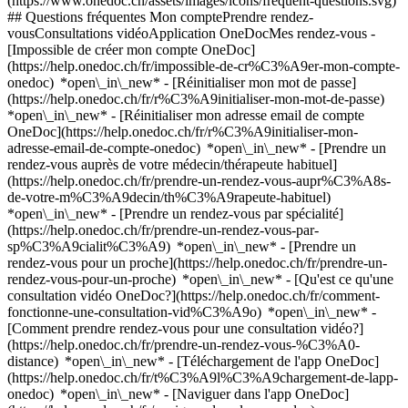
(https://www.onedoc.ch/assets/images/icons/frequent-questions.svg)
## Questions fréquentes Mon comptePrendre rendez-
vousConsultations vidéoApplication OneDocMes rendez-vous -
[Impossible de créer mon compte OneDoc]
(https://help.onedoc.ch/fr/impossible-de-cr%C3%A9er-mon-compte-
onedoc) *open\_in\_new* - [Réinitialiser mon mot de passe]
(https://help.onedoc.ch/fr/r%C3%A9initialiser-mon-mot-de-passe)
*open\_in\_new* - [Réinitialiser mon adresse email de compte
OneDoc](https://help.onedoc.ch/fr/r%C3%A9initialiser-mon-
adresse-email-de-compte-onedoc) *open\_in\_new*
- [Prendre un
rendez-vous auprès de votre médecin/thérapeute habituel]
(https://help.onedoc.ch/fr/prendre-un-rendez-vous-aupr%C3%A8s-
de-votre-m%C3%A9decin/th%C3%A9rapeute-habituel)
*open\_in\_new* - [Prendre un rendez-vous par spécialité]
(https://help.onedoc.ch/fr/prendre-un-rendez-vous-par-
sp%C3%A9cialit%C3%A9) *open\_in\_new* - [Prendre un
rendez-vous pour un proche](https://help.onedoc.ch/fr/prendre-un-
rendez-vous-pour-un-proche) *open\_in\_new*
- [Qu'est ce qu'une
consultation vidéo OneDoc?](https://help.onedoc.ch/fr/comment-
fonctionne-une-consultation-vid%C3%A9o) *open\_in\_new* -
[Comment prendre rendez-vous pour une consultation vidéo?]
(https://help.onedoc.ch/fr/prendre-un-rendez-vous-%C3%A0-
distance) *open\_in\_new*
- [Téléchargement de l'app OneDoc]
(https://help.onedoc.ch/fr/t%C3%A9l%C3%A9chargement-de-lapp-
onedoc) *open\_in\_new* - [Naviguer dans l'app OneDoc]