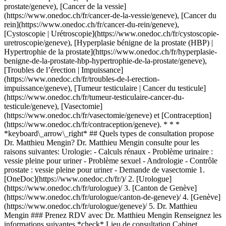
prostate/geneve), [Cancer de la vessie]
(https://www.onedoc.ch/fr/cancer-de-la-vessie/geneve), [Cancer du
rein](https://www.onedoc.ch/fr/cancer-du-rein/geneve),
[Cystoscopie | Urétroscopie](https://www.onedoc.ch/fr/cystoscopie-
uretroscopie/geneve), [Hyperplasie bénigne de la prostate (HBP) |
Hypertrophie de la prostate](https://www.onedoc.ch/fr/hyperplasie-
benigne-de-la-prostate-hbp-hypertrophie-de-la-prostate/geneve),
[Troubles de l’érection | Impuissance]
(https://www.onedoc.ch/fr/troubles-de-l-erection-
impuissance/geneve), [Tumeur testiculaire | Cancer du testicule]
(https://www.onedoc.ch/fr/tumeur-testiculaire-cancer-du-
testicule/geneve), [Vasectomie]
(https://www.onedoc.ch/fr/vasectomie/geneve) et [Contraception]
(https://www.onedoc.ch/fr/contraception/geneve). * * *
*keyboard\_arrow\_right* ## Quels types de consultation propose
Dr. Matthieu Mengin? Dr. Matthieu Mengin consulte pour les
raisons suivantes: Urologie: - Calculs rénaux - Problème urinaire :
vessie pleine pour uriner - Problème sexuel - Andrologie - Contrôle
prostate : vessie pleine pour uriner - Demande de vasectomie
1. [OneDoc](https://www.onedoc.ch/fr/)/ 2. [Urologue](https://www.onedoc.ch/fr/urologue)/ 3. [Canton de Genève](https://www.onedoc.ch/fr/urologue/canton-de-geneve)/ 4. [Genève](https://www.onedoc.ch/fr/urologue/geneve)/ 5. Dr. Matthieu Mengin ### Prenez RDV avec Dr. Matthieu Mengin Renseignez les informations suivantes *check* Lieu de consultation Cabinet d'urologie Dr Mengin Cabinet d'urologie Dr Mengin Sélectionnez un lieu * * * *check* Spécialité Urologie Urologie Sélectionnez une spécialité * * * 3 Motif de consultation Sélectionnez un motif de consultation * * * *touch\_app* Choisissez un créneau horaire *chevron\_left* mer. 05 août *chevron\_right* Voir plus de rendez-vous Créneau horaire Prendre rendez-vous ### Téléchargez l'app OneDoc Prenez rendez-vous en ligne chez un médecin, un dentiste ou un thérapeute proche de vous en Suisse. L'application OneDoc vous permet de gérer tous vos rendez-vous médicaux depuis votre natel, n'importe où et n'importe quand. ![Code QR redirigeant vers l’App Store ou Google Play pour télécharger l’app OneDoc Patients](https://www.onedoc.ch/assets/images/download-app-qr.jpeg) Scannez le QR code pour télécharger l’application [![Téléchargez notre application sur l'App Store!](https://www.onedoc.ch/assets/images/app-store-badge-fr.svg)](https://apps.apple.com/ch/app/onedoc/id1592376413?l=fr)[![Téléchargez notre application sur le Google Play Store!](https://www.onedoc.ch/assets/images/google-play-badge-fr.png)](https://play.google.com/store/apps/details?id=ch.onedoc.patient&hl=fr-CH) *keyboard\_arrow\_right* ## Spécialités associées [Urologue à Genève](https://www.onedoc.ch/fr/urologue/geneve)[Urologue à Morges](https://www.onedoc.ch/fr/urologue/morges)[Urologue à Carouge](https://www.onedoc.ch/fr/urologue/carouge)[Urologue à Genolier](https://www.onedoc.ch/fr/urologue/genolier) *keyboard\_arrow\_right* ## Expertises associées [Biopsie prostatique à Genève](https://www.onedoc.ch/fr/biopsie-prostatique/geneve)[Biopsie prostatique à Carouge](https://www.onedoc.ch/fr/biopsie-prostatique/carouge)[Biopsie prostatique à Genolier](https://www.onedoc.ch/fr/biopsie-prostatique/genolier)[Biopsie testiculaire à Genève](https://www.onedoc.ch/fr/biopsie-testiculaire/geneve)[Biopsie testiculaire à Carouge](https://www.onedoc.ch/fr/biopsie-testiculaire/carouge)[Biopsie testiculaire à Genolier](https://www.onedoc.ch/fr/biopsie-testiculaire/genolier)[Calculs rénaux à Genève](https://www.onedoc.ch/fr/calculs-renaux/geneve)[Calculs rénaux à Carouge](https://www.onedoc.ch/fr/calculs-renaux/carouge)[Calculs rénaux à Vernier](https://www.onedoc.ch/fr/calculs-renaux/vernier)[Calculs rénaux à Genolier](https://www.onedoc.ch/fr/calculs-renaux/genolier) *keyboard\_arrow\_right* ## Recherches fréquentes [Physiothérapeute à Genève](https://www.onedoc.ch/fr/physiotherapeute/geneve)[Psychologue à Genève](https://www.onedoc.ch/fr/psychologue/geneve)[Médecin généraliste à Genève](https://www.onedoc.ch/fr/medecin-generaliste/geneve)[Thérapeute en drainage lymphatique à Genève](https://www.onedoc.ch/fr/therapeute-en-drainage-lymphatique/geneve)[Masseur classique à Genève](https://www.onedoc.ch/fr/masseur-classique/geneve)[Spécialiste en médecine interne générale à Genève](https://www.onedoc.ch/fr/specialiste-en-medecine-interne-generale/geneve)[Réflexologue à Genève](https://www.onedoc.ch/fr/reflexologue/geneve)[Médecin-dentiste à Genève](https://www.onedoc.ch/fr/medecin-dentiste/geneve)[Acupuncteur à Genève](https://www.onedoc.ch/fr/acupuncteur/geneve)[Spécialiste en Médecine Traditionnelle Chinoise (MTC) à Genève](https://www.onedoc.ch/fr/specialiste-en-medecine-traditionnelle-chinoise-mtc/geneve)[Physiothérapeute du sport à Genève](https://www.onedoc.ch/fr/physiotherapeute-du-sport/geneve)[Psychothérapeute à Genève](https://www.onedoc.ch/fr/psychotherapeute/geneve)[Masseur thérapeutique à Genève](https://www.onedoc.ch/fr/masseur-therapeutique/geneve)[Gynécologue obstétricien à Genève](https://www.onedoc.ch/fr/gynecologue-obstetricien/geneve)[Ostéopathe à Genève](https://www.onedoc.ch/fr/osteopathe/geneve)[Thérapeute en nutrition MCO à Genève](https://www.onedoc.ch/fr/therapeute-en-nutrition-mco/geneve)[Ophtalmologue à Genève](https://www.onedoc.ch/fr/ophtalmologue/geneve)[Pédiatre à Genève](https://www.onedoc.ch/fr/pediatre/geneve)[Thérapeute en nutrition à Genève](https://www.onedoc.ch/fr/therapeute-en-nutrition/geneve)[Thérapeute en hypnose à Genève](https://www.onedoc.ch/fr/therapeute-en-hypnose/geneve)[Spécialiste en médecine esthétique à Genève](https://www.onedoc.ch/fr/specialiste-en-medecine-esthetique/geneve) *keyboard\_arrow\_right* ## Annuaire des professionnels de santé suisses [Liste des praticiens](https://www.onedoc.ch/fr/annuaire) [A](https://www.onedoc.ch/fr/annuaire/A) [B](https://www.onedoc.ch/fr/annuaire/B) [C](https://www.onedoc.ch/fr/annuaire/C) [D](https://www.onedoc.ch/fr/annuaire/D) [E](https://www.onedoc.ch/fr/annuaire/E) [F](https://www.onedoc.ch/fr/annuaire/F) [G](https://www.onedoc.ch/fr/annuaire/G) [H](https://www.onedoc.ch/fr/annuaire/H) [I](https://www.onedoc.ch/fr/annuaire/I) [J](https://www.onedoc.ch/fr/annuaire/J) [K](https://www.onedoc.ch/fr/annuaire/K) [L](https://www.onedoc.ch/fr/annuaire/L) [M](https://www.onedoc.ch/fr/annuaire/M) [N](https://www.onedoc.ch/fr/annuaire/N) [O](https://www.onedoc.ch/fr/annuaire/O) [P](https://www.onedoc.ch/fr/annuaire/P) [Q](https://www.onedoc.ch/fr/annuaire/Q) [R](https://www.onedoc.ch/fr/annuaire/R) [S](https://www.onedoc.ch/fr/annuaire/S) [T](https://www.onedoc.ch/fr/annuaire/T) [U](https://www.onedoc.ch/fr/annuaire/U) [V](https://www.onedoc.ch/fr/annuaire/V) [W](https://www.onedoc.ch/fr/annuaire/W) [X](https://www.onedoc.ch/fr/annuaire/X) [Y](https://www.onedoc.ch/fr/annuaire/Y) [Z](https://www.onedoc.ch/fr/annuaire/Z) ## OneDoc [Pour les professionnels de santé](https://info.onedoc.ch/fr/) [À propos de nous](https://info.onedoc.ch/fr/raison-d-etre/) [Presse](https://info.onedoc.ch/fr/presse/) [Carrières](https://career.onedoc.ch/fr) [Centre de confidentialité](https://privacy.onedoc.ch/fr/) [Gestion des cookies](javascript:Didomi.preferences.show%28%29) [Centre d'aide](https://help.onedoc.ch/fr/) ## Langues [Deutsch](https://www.onedoc.ch/de/urologe/genf/pcjva/dr-matthieu-mengin) [Français](https://www.onedoc.ch/fr/urologue/geneve/pcjva/dr-matthieu-mengin) [Italiano](https://www.onedoc.ch/it/urologo/ginevra/pcjva/dr-matthieu-mengin) [English](https://www.onedoc.ch/en/urologist/geneva/pcjva/dr-matthieu-mengin) ## Spécialités associées [Urologue à Genève](https://www.onedoc.ch/fr/urologue/geneve) [Urologue à Morges](https://www.onedoc.ch/fr/urologue/morges) [Urologue à Carouge](https://www.onedoc.ch/fr/urologue/carouge) [Urologue à Genolier](https://www.onedoc.ch/fr/urologue/genolier) ## Expertises associées [Biopsie prostatique à Genève](https://www.onedoc.ch/fr/biopsie-prostatique/geneve) [Biopsie prostatique à Carouge](https://www.onedoc.ch/fr/biopsie-prostatique/carouge) [Biopsie prostatique à Genolier](https://www.onedoc.ch/fr/biopsie-prostatique/genolier) [Biopsie testiculaire à Genève](https://www.onedoc.ch/fr/biopsie-testiculaire/geneve) [Biopsie testiculaire à Carouge](https://www.onedoc.ch/fr/biopsie-testiculaire/carouge) [Biopsie testiculaire à Genolier](https://www.onedoc.ch/fr/biopsie-testiculaire/genolier) [Calculs rénaux à Genève](https://www.onedoc.ch/fr/calculs-renaux/geneve) [Calculs rénaux à Carouge](https://www.onedoc.ch/fr/calculs-renaux/carouge) [Calculs rénaux à Vernier](https://www.onedoc.ch/fr/calculs-renaux/vernier) [Calculs rénaux à Genolier](https://www.onedoc.ch/fr/calculs-renaux/genolier) ## Recherches fréquentes [Physiothérapeute à Genève](https://www.onedoc.ch/fr/physiotherapeute/geneve) [Psychologue à Genève](https://www.onedoc.ch/fr/psychologue/geneve) [Médecin généraliste à Genève](https://www.onedoc.ch/fr/medecin-generaliste/geneve) [Thérapeute en drainage lymphatique à Genève](https://www.onedoc.ch/fr/therapeute-en-drainage-lymphatique/geneve) [Massage classique à Genève](https://www.onedoc.ch/fr/masseur-classique/geneve) [Spécialiste en médecine interne générale à Genève](https://www.onedoc.ch/fr/specialiste-en-medecine-interne-generale/geneve) [Réflexologue à Genève](https://www.onedoc.ch/fr/reflexologue/geneve) [Médecin-dentiste à Genève](https://www.onedoc.ch/fr/medecin-dentiste/geneve) [Acupuncture à Genève](https://www.onedoc.ch/fr/acupuncteur/geneve) [Spécialiste en Médecine Traditionnelle Chinoise (MTC) à Genève](https://www.onedoc.ch/fr/specialiste-en-medecine-traditionnelle-chinoise-mtc/geneve) [Physiothérapeute du sport à Genève](https://www.onedoc.ch/fr/physiotherapeute-du-sport/geneve) [Psychothérapeute à Genève](https://www.onedoc.ch/fr/psychotherapeute/geneve) [Massage thérapeutique à Genève](https://www.onedoc.ch/fr/masseur-therapeutique/geneve) [Gynécologue obstétricien à Genève](https://www.onedoc.ch/fr/gynecologue-obstetricien/geneve) [Ostéopathe à Genève](https://www.onedoc.ch/fr/osteopathe/geneve) [Thérapeute en nutrition MCO à Genève](https://www.onedoc.ch/fr/therapeute-en-nutrition-mco/geneve) [Ophtalmologue à Genève](https://www.onedoc.ch/fr/ophtalmologue/geneve) [Pédiatre à Genève](https://www.onedoc.ch/fr/pediatre/geneve) [Thérapeute en nutrition à Genève](https://www.onedoc.ch/fr/therapeute-en-nutrition/geneve) [Thérapeute en hypnose à Genève](https://www.onedoc.ch/fr/therapeute-en-hypnose/geneve) [Spécialiste en médecine esthétique à Genève](https://www.onedoc.ch/fr/specialiste-en-medecine-esthetique/geneve) [![Icône Facebook](https://www.onedoc.ch/assets/images/icons/facebook.svg)](https://facebook.com/onedoc.ch/)[![Icône LinkedIn](https://www.onedoc.ch/assets/images/icons/linkedin.svg)](https://linkedin.com/company/onedoc.ch/)[![Icône Instagram](https://www.onedoc.ch/assets/images/icons/instagram.svg)](https://www.instagram.com/onedoc.ch/)[![Icône