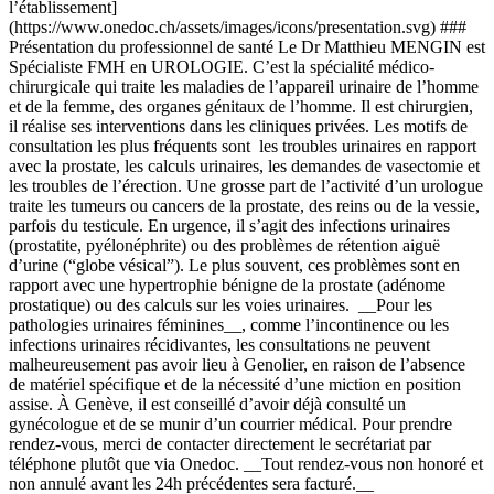
l’établissement]
(https://www.onedoc.ch/assets/images/icons/presentation.svg) ###
Présentation du professionnel de santé Le Dr Matthieu MENGIN est
Spécialiste FMH en UROLOGIE. C’est la spécialité médico-
chirurgicale qui traite les maladies de l’appareil urinaire de l’homme
et de la femme, des organes génitaux de l’homme. Il est chirurgien,
il réalise ses interventions dans les cliniques privées. Les motifs de
consultation les plus fréquents sont les troubles urinaires en rapport
avec la prostate, les calculs urinaires, les demandes de vasectomie et
les troubles de l’érection. Une grosse part de l’activité d’un urologue
traite les tumeurs ou cancers de la prostate, des reins ou de la vessie,
parfois du testicule. En urgence, il s’agit des infections urinaires
(prostatite, pyélonéphrite) ou des problèmes de rétention aiguë
d’urine (“globe vésical”). Le plus souvent, ces problèmes sont en
rapport avec une hypertrophie bénigne de la prostate (adénome
prostatique) ou des calculs sur les voies urinaires. __Pour les
pathologies urinaires féminines__, comme l’incontinence ou les
infections urinaires récidivantes, les consultations ne peuvent
malheureusement pas avoir lieu à Genolier, en raison de l’absence
de matériel spécifique et de la nécessité d’une miction en position
assise. À Genève, il est conseillé d’avoir déjà consulté un
gynécologue et de se munir d’un courrier médical. Pour prendre
rendez-vous, merci de contacter directement le secrétariat par
téléphone plutôt que via Onedoc. __Tout rendez-vous non honoré et
non annulé avant les 24h précédentes sera facturé.__