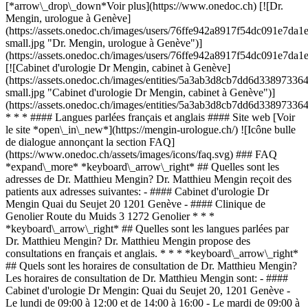
[*arrow\_drop\_down*Voir plus](https://www.onedoc.ch) [![Dr.
Mengin, urologue à Genève]
(https://assets.onedoc.ch/images/users/76ffe942a8917f54dc091e7
small.jpg "Dr. Mengin, urologue à Genève")]
(https://assets.onedoc.ch/images/users/76ffe942a8917f54dc091e7d
[![Cabinet d'urologie Dr Mengin, cabinet à Genève]
(https://assets.onedoc.ch/images/entities/5a3ab3d8cb7dd6d33897
small.jpg "Cabinet d'urologie Dr Mengin, cabinet à Genève")]
(https://assets.onedoc.ch/images/entities/5a3ab3d8cb7dd6d33897
* * * #### Langues parlées français et anglais #### Site web [Voir
le site *open\_in\_new*](https://mengin-urologue.ch/) ![Icône bulle
de dialogue annonçant la section FAQ]
(https://www.onedoc.ch/assets/images/icons/faq.svg) ### FAQ
*expand\_more* *keyboard\_arrow\_right* ## Quelles sont les
adresses de Dr. Matthieu Mengin? Dr. Matthieu Mengin reçoit des
patients aux adresses suivantes: - #### Cabinet d'urologie Dr
Mengin Quai du Seujet 20 1201 Genève - #### Clinique de
Genolier Route du Muids 3 1272 Genolier * * *
*keyboard\_arrow\_right* ## Quelles sont les langues parlées par
Dr. Matthieu Mengin? Dr. Matthieu Mengin propose des
consultations en français et anglais. * * * *keyboard\_arrow\_right*
## Quels sont les horaires de consultation de Dr. Matthieu Mengin?
Les horaires de consultation de Dr. Matthieu Mengin sont: - ####
Cabinet d'urologie Dr Mengin: Quai du Seujet 20, 1201 Genève -
Le lundi de 09:00 à 12:00 et de 14:00 à 16:00 - Le mardi de 09:00 à