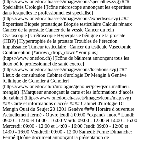
(https://www.onedoc.ch/assets/images/icons/specialties.svg) ###
Spécialités Urologie ![Icône microscope annonçant les expertises
dans lesquelles le professionnel est spécialisé]
(https://www.onedoc.ch/assets/images/icons/expertises.svg) ###
Expertises Biopsie prostatique Biopsie testiculaire Calculs rénaux
Cancer de la prostate Cancer de la vessie Cancer du rein
Cystoscopie | Urétroscopie Hyperplasie bénigne de la prostate
(HBP) | Hypertrophie de la prostate Troubles de l’érection |
Impuissance Tumeur testiculaire | Cancer du testicule Vasectomie
Contraception [*arrow\_drop\_down*Voir plus]
(https://www.onedoc.ch) ![Icône de bâtiment annonçant tous les
lieux où le professionnel de santé exerce]
(https://www.onedoc.ch/assets/images/icons/locations.svg) ###
Lieux de consultation Cabinet d'urologie Dr Mengin à Genève
[Clinique de Genolier à Genolier]
(https://www.onedoc.ch/fr/urologue/genolier/pcwqs/dr-matthieu-
mengin) ![Marqueur annonçant la carte et les informations d’accès
du cabinet](https://www.onedoc.ch/assets/images/icons/map.svg)
### Carte et informations d'accès #### Cabinet d'urologie Dr
Mengin Quai du Seujet 20 1201 Genève #### Horaire d'ouverture
Actuellement fermé - Ouvre jeudi à 09:00 *expand\_more* Lundi:
09:00 - 12:00 et 14:00 - 16:00 Mardi: 09:00 - 12:00 et 14:00 - 16:00
Mercredi: 09:00 - 12:00 et 14:00 - 16:00 Jeudi: 09:00 - 12:00 et
14:00 - 16:00 Vendredi: 09:00 - 12:00 Samedi: Fermé Dimanche:
Fermé ![Icône document annonçant la présentation de