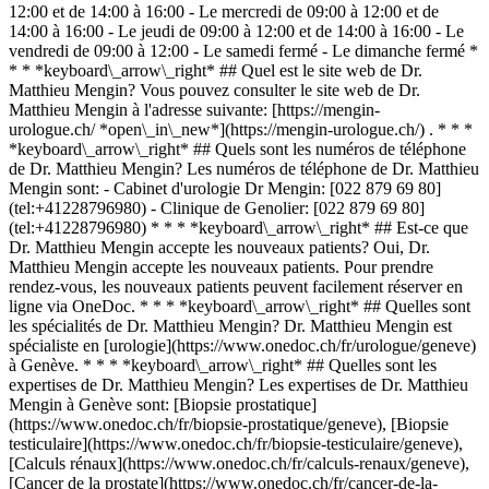
12:00 et de 14:00 à 16:00 - Le mercredi de 09:00 à 12:00 et de
14:00 à 16:00 - Le jeudi de 09:00 à 12:00 et de 14:00 à 16:00 - Le
vendredi de 09:00 à 12:00 - Le samedi fermé - Le dimanche fermé *
* * *keyboard\_arrow\_right* ## Quel est le site web de Dr.
Matthieu Mengin? Vous pouvez consulter le site web de Dr.
Matthieu Mengin à l'adresse suivante: [https://mengin-
urologue.ch/ *open\_in\_new*](https://mengin-urologue.ch/) . * * *
*keyboard\_arrow\_right* ## Quels sont les numéros de téléphone
de Dr. Matthieu Mengin? Les numéros de téléphone de Dr. Matthieu
Mengin sont: - Cabinet d'urologie Dr Mengin: [022 879 69 80]
(tel:+41228796980) - Clinique de Genolier: [022 879 69 80]
(tel:+41228796980) * * * *keyboard\_arrow\_right* ## Est-ce que
Dr. Matthieu Mengin accepte les nouveaux patients? Oui, Dr.
Matthieu Mengin accepte les nouveaux patients. Pour prendre
rendez-vous, les nouveaux patients peuvent facilement réserver en
ligne via OneDoc. * * * *keyboard\_arrow\_right* ## Quelles sont
les spécialités de Dr. Matthieu Mengin? Dr. Matthieu Mengin est
spécialiste en [urologie](https://www.onedoc.ch/fr/urologue/geneve)
à Genève. * * * *keyboard\_arrow\_right* ## Quelles sont les
expertises de Dr. Matthieu Mengin? Les expertises de Dr. Matthieu
Mengin à Genève sont: [Biopsie prostatique]
(https://www.onedoc.ch/fr/biopsie-prostatique/geneve), [Biopsie
testiculaire](https://www.onedoc.ch/fr/biopsie-testiculaire/geneve),
[Calculs rénaux](https://www.onedoc.ch/fr/calculs-renaux/geneve),
[Cancer de la prostate](https://www.onedoc.ch/fr/cancer-de-la-