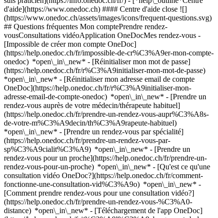
suis praticien](https://info.onedoc.ch/fr/)
- [*help\_outline*Centre
d'aide](https://www.onedoc.ch) #### Centre d'aide close ![]
(https://www.onedoc.ch/assets/images/icons/frequent-questions.svg)
## Questions fréquentes Mon comptePrendre rendez-
vousConsultations vidéoApplication OneDocMes rendez-vous -
[Impossible de créer mon compte OneDoc]
(https://help.onedoc.ch/fr/impossible-de-cr%C3%A9er-mon-compte-
onedoc) *open\_in\_new* - [Réinitialiser mon mot de passe]
(https://help.onedoc.ch/fr/r%C3%A9initialiser-mon-mot-de-passe)
*open\_in\_new* - [Réinitialiser mon adresse email de compte
OneDoc](https://help.onedoc.ch/fr/r%C3%A9initialiser-mon-
adresse-email-de-compte-onedoc) *open\_in\_new*
- [Prendre un
rendez-vous auprès de votre médecin/thérapeute habituel]
(https://help.onedoc.ch/fr/prendre-un-rendez-vous-aupr%C3%A8s-
de-votre-m%C3%A9decin/th%C3%A9rapeute-habituel)
*open\_in\_new* - [Prendre un rendez-vous par spécialité]
(https://help.onedoc.ch/fr/prendre-un-rendez-vous-par-
sp%C3%A9cialit%C3%A9) *open\_in\_new* - [Prendre un
rendez-vous pour un proche](https://help.onedoc.ch/fr/prendre-un-
rendez-vous-pour-un-proche) *open\_in\_new*
- [Qu'est ce qu'une
consultation vidéo OneDoc?](https://help.onedoc.ch/fr/comment-
fonctionne-une-consultation-vid%C3%A9o) *open\_in\_new* -
[Comment prendre rendez-vous pour une consultation vidéo?]
(https://help.onedoc.ch/fr/prendre-un-rendez-vous-%C3%A0-
distance) *open\_in\_new*
- [Téléchargement de l'app OneDoc]