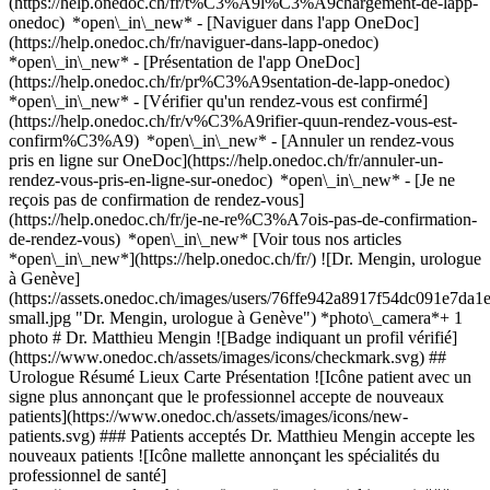
(https://help.onedoc.ch/fr/t%C3%A9l%C3%A9chargement-de-lapp-
onedoc) *open\_in\_new* - [Naviguer dans l'app OneDoc]
(https://help.onedoc.ch/fr/naviguer-dans-lapp-onedoc)
*open\_in\_new* - [Présentation de l'app OneDoc]
(https://help.onedoc.ch/fr/pr%C3%A9sentation-de-lapp-onedoc)
*open\_in\_new*
- [Vérifier qu'un rendez-vous est confirmé]
(https://help.onedoc.ch/fr/v%C3%A9rifier-quun-rendez-vous-est-
confirm%C3%A9) *open\_in\_new* - [Annuler un rendez-vous
pris en ligne sur OneDoc](https://help.onedoc.ch/fr/annuler-un-
rendez-vous-pris-en-ligne-sur-onedoc) *open\_in\_new* - [Je ne
reçois pas de confirmation de rendez-vous]
(https://help.onedoc.ch/fr/je-ne-re%C3%A7ois-pas-de-confirmation-
de-rendez-vous) *open\_in\_new* [Voir tous nos articles
*open\_in\_new*](https://help.onedoc.ch/fr/) ![Dr. Mengin, urologue
à Genève]
(https://assets.onedoc.ch/images/users/76ffe942a8917f54dc091e7
small.jpg "Dr. Mengin, urologue à Genève") *photo\_camera*+ 1
photo # Dr. Matthieu Mengin ![Badge indiquant un profil vérifié]
(https://www.onedoc.ch/assets/images/icons/checkmark.svg) ##
Urologue Résumé Lieux Carte Présentation ![Icône patient avec un
signe plus annonçant que le professionnel accepte de nouveaux
patients](https://www.onedoc.ch/assets/images/icons/new-
patients.svg) ### Patients acceptés Dr. Matthieu Mengin accepte les
nouveaux patients ![Icône mallette annonçant les spécialités du
professionnel de santé]