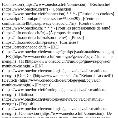
[Connexion](https://www.onedoc.ch/fr/connexion) - [Recherche]
(https://www.onedoc.ch/fr/) - [Connexion]
(https://www.onedoc.ch/fr/connexion) * * * - [Gestion des cookies]
(javascript:Didomi.preferences.show%28%29) - [Centre de
confidentialité](https://privacy.onedoc.ch/fr/) - [Centre d'aide]
(https://www.onedoc.ch) * * * - [Pour les professionnels de santé]
(https://info.onedoc.ch/fr/) - [À propos de nous]
(https://info.onedoc.ch/fr/raison-d-etre/) - [Presse]
(https://info.onedoc.ch/fr/presse/) - [Carrières]
(https://career.onedoc.ch/fr)
- [DE]
(https://www.onedoc.ch/de/urologe/genf/pcjva/dr-matthieu-mengin)
- [FR](https://www.onedoc.ch/fr/urologue/geneve/pcjva/dr-matthieu-
mengin) - [IT](https://www.onedoc.ch/it/urologo/ginevra/pcjva/dr-
matthieu-mengin) - [EN]
(https://www.onedoc.ch/en/urologist/geneva/pcjva/dr-matthieu-
mengin) [OneDoc](https://www.onedoc.ch/fr/ "Retour à l'accueil") -
[Deutsch](https://www.onedoc.ch/de/urologe/genf/pcjva/dr-
matthieu-mengin) - [Français]
(https://www.onedoc.ch/fr/urologue/geneve/pcjva/dr-matthieu-
mengin) - [Italiano]
(https://www.onedoc.ch/it/urologo/ginevra/pcjva/dr-matthieu-
mengin) - [English]
(https://www.onedoc.ch/en/urologist/geneva/pcjva/dr-matthieu-
mengin)
- [Connexion](https://www.onedoc.ch/fr/connexion) - [Je