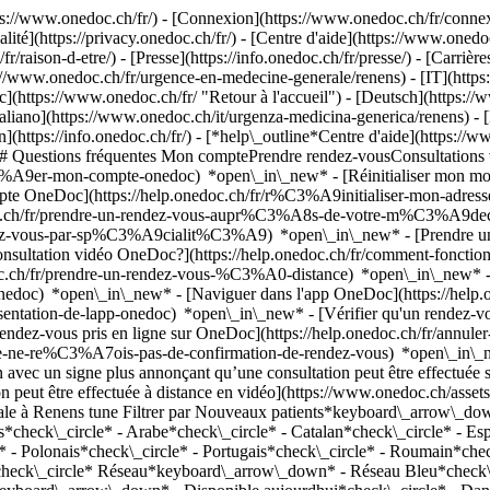
://www.onedoc.ch/fr/) - [Connexion](https://www.onedoc.ch/fr/connexi
té](https://privacy.onedoc.ch/fr/) - [Centre d'aide](https://www.onedoc.
fr/raison-d-etre/) - [Presse](https://info.onedoc.ch/fr/presse/) - [Carrière
s://www.onedoc.ch/fr/urgence-en-medecine-generale/renens) - [IT](http
ttps://www.onedoc.ch/fr/ "Retour à l'accueil") - [Deutsch](https://ww
taliano](https://www.onedoc.ch/it/urgenza-medicina-generica/renens) -
](https://info.onedoc.ch/fr/)
- [*help\_outline*Centre d'aide](https://w
) ## Questions fréquentes Mon comptePrendre rendez-vousConsultation
%A9er-mon-compte-onedoc) *open\_in\_new* - [Réinitialiser mon mot 
ompte OneDoc](https://help.onedoc.ch/fr/r%C3%A9initialiser-mon-adr
onedoc.ch/fr/prendre-un-rendez-vous-aupr%C3%A8s-de-votre-m%C3%A9d
endez-vous-par-sp%C3%A9cialit%C3%A9) *open\_in\_new* - [Prendre un 
 consultation vidéo OneDoc?](https://help.onedoc.ch/fr/comment-fon
edoc.ch/fr/prendre-un-rendez-vous-%C3%A0-distance) *open\_in\_new*
oc) *open\_in\_new* - [Naviguer dans l'app OneDoc](https://help.o
9sentation-de-lapp-onedoc) *open\_in\_new*
- [Vérifier qu'un rendez-vous est confirmé](https://help.onedoc.ch/fr/v%C3%A9rifier-quun-rendez-vous-est-confirm%C3%A9) *open\_in\_new* - [Annuler un rendez-vous pris en ligne sur OneDoc](https://help.onedoc.ch/fr/annuler-un-rendez-vous-pris-en-ligne-sur-onedoc) *open\_in\_new* - [Je ne reçois pas de confirmation de rendez-vous](https://help.onedoc.ch/fr/je-ne-re%C3%A7ois-pas-de-confirmation-de-rendez-vous) *open\_in\_new* [Voir tous nos articles *open\_in\_new*](https://help.onedoc.ch/fr/) close ## Modifier votre recherche ![Maison avec un signe plus annonçant qu’une consultation peut être effectuée sur place](https://www.onedoc.ch/assets/images/icons/on-site.svg) Sur place ![Caméra avec un symbole lecture annonçant qu’une consultation peut être effectuée à distance en vidéo](https://www.onedoc.ch/assets/images/icons/remote.svg) À distance Rechercher #### Spécialités #### Praticiens #### Établissements edit Urgence en médecine générale à Renens tune Filtrer par Nouveaux patients*keyboard\_arrow\_down* - Acceptés*check\_circle* Langue parlée*keyboard\_arrow\_down* - Allemand*check\_circle* - Anglais*check\_circle* - Arabe*check\_circle* - Catalan*check\_circle* - Espagnol*check\_circle* - Finnois*check\_circle* - Français*check\_circle* - Grec*check\_circle* - Italien*check\_circle* - Polonais*check\_circle* - Portugais*check\_circle* - Roumain*check\_circle* - Slovaque*check\_circle* - Suédois*check\_circle* Sexe*keyboard\_arrow\_down* - Femme*check\_circle* - Homme*check\_circle* Réseau*keyboard\_arrow\_down* - Réseau Bleu*check\_circle* - Ensemble hospitalier de la Côte - EHC*check\_circle* - mediX*check\_circle* - Réseau Delta*check\_circle* Disponibilité*keyboard\_arrow\_down* - Disponible aujourdhui*check\_circle* - Dans les 3 prochains jours*check\_circle* - Dans les 7 prochains jours*check\_circle* - Dans les 14 prochains jours*check\_circle* # __Urgence en médecine générale__ à __Renens__: prenez rendez-vous en ligne aujourd'hui ## 3 résultats à Renens [![Dr. Ana Ricaurte, spécialiste en médecine interne générale à Renens](https://assets.onedoc.ch/images/users/e5522f051758915085893d428f4c0ca74eecff6e6b51613bf4e1063f60913f13-small.jpg "Dr. Ana Ricaurte, spécialiste en médecine interne générale à Renens")](https://www.onedoc.ch/fr/specialiste-en-medecine-interne-generale/renens/pcnr0/dr-ana-ricaurte) ### [Dr. Ana Ricaurte](https://www.onedoc.ch/fr/specialiste-en-medecine-interne-generale/renens/pcnr0/dr-ana-ricaurte) ![Badge indiquant un profil vérifié](https://www.onedoc.ch/assets/images/icons/checkmark.svg) [Spécialiste en médecine interne générale](https://www.onedoc.ch/fr/specialiste-en-medecine-interne-generale/renens) Dr Ana Ricaurte Rue du Lac 26 1020 Renens ![Dr. Ana Ricaurte est affiliée au réseau mediX](https://assets.onedoc.ch/images/networks/logos/4f3be0e73805cd850f7f0f1bddc7c1871c91edd