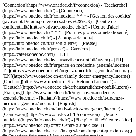
[Connexion](https://www.onedoc.ch/fr/connexion) - [Recherche]
(https://www.onedoc.ch/fr/) - [Connexion]
(https://www.onedoc.ch/fr/connexion) * * * - [Gestion des cookies]
(javascript:Didomi.preferences.show%28%29) - [Centre de
confidentialité](https://privacy.onedoc.ch/fr/) - [Centre d'aide]
(https://www.onedoc.ch) * * * - [Pour les professionnels de santé]
(https://info.onedoc.ch/fr/) - [À propos de nous]
(https://info.onedoc.ch/fr/raison-d-etre/) - [Presse]
(https://info.onedoc.ch/fr/presse/) - [Carrières]
(https://career.onedoc.ch/fr)
- [DE]
(https://www.onedoc.ch/de/hausarztlicher-notfall/luzern) - [FR]
(https://www.onedoc.ch/fr/urgence-en-medecine-generale/lucerne) -
[IT](https://www.onedoc.ch/it/urgenza-medicina-generica/lucerna) -
[EN](https://www.onedoc.ch/en/family-doctor-emergency/lucerne)
[OneDoc](https://www.onedoc.ch/fr/ "Retour à l'accueil") -
[Deutsch](https://www.onedoc.ch/de/hausarztlicher-notfall/luzern) -
[Français](https://www.onedoc.ch/fr/urgence-en-medecine-
generale/lucerne) - [Italiano](https://www.onedoc.ch/it/urgenza-
medicina-generica/lucerna) - [English]
(https://www.onedoc.ch/en/family-doctor-emergency/lucerne)
-
[Connexion](https://www.onedoc.ch/fr/connexion) - [Je suis
praticien](https://info.onedoc.ch/fr/)
- [*help\_outline*Centre d'aide]
(https://www.onedoc.ch) #### Centre d'aide close ![]
(https://www.onedoc.ch/assets/images/icons/frequent-questions.svg)