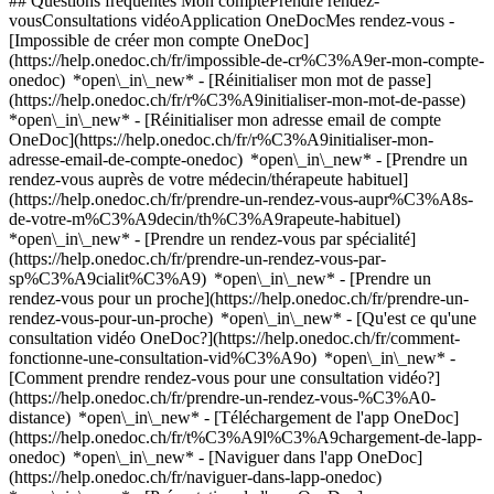
## Questions fréquentes Mon comptePrendre rendez-
vousConsultations vidéoApplication OneDocMes rendez-vous -
[Impossible de créer mon compte OneDoc]
(https://help.onedoc.ch/fr/impossible-de-cr%C3%A9er-mon-compte-
onedoc) *open\_in\_new* - [Réinitialiser mon mot de passe]
(https://help.onedoc.ch/fr/r%C3%A9initialiser-mon-mot-de-passe)
*open\_in\_new* - [Réinitialiser mon adresse email de compte
OneDoc](https://help.onedoc.ch/fr/r%C3%A9initialiser-mon-
adresse-email-de-compte-onedoc) *open\_in\_new*
- [Prendre un
rendez-vous auprès de votre médecin/thérapeute habituel]
(https://help.onedoc.ch/fr/prendre-un-rendez-vous-aupr%C3%A8s-
de-votre-m%C3%A9decin/th%C3%A9rapeute-habituel)
*open\_in\_new* - [Prendre un rendez-vous par spécialité]
(https://help.onedoc.ch/fr/prendre-un-rendez-vous-par-
sp%C3%A9cialit%C3%A9) *open\_in\_new* - [Prendre un
rendez-vous pour un proche](https://help.onedoc.ch/fr/prendre-un-
rendez-vous-pour-un-proche) *open\_in\_new*
- [Qu'est ce qu'une
consultation vidéo OneDoc?](https://help.onedoc.ch/fr/comment-
fonctionne-une-consultation-vid%C3%A9o) *open\_in\_new* -
[Comment prendre rendez-vous pour une consultation vidéo?]
(https://help.onedoc.ch/fr/prendre-un-rendez-vous-%C3%A0-
distance) *open\_in\_new*
- [Téléchargement de l'app OneDoc]
(https://help.onedoc.ch/fr/t%C3%A9l%C3%A9chargement-de-lapp-
onedoc) *open\_in\_new* - [Naviguer dans l'app OneDoc]
(https://help.onedoc.ch/fr/naviguer-dans-lapp-onedoc)