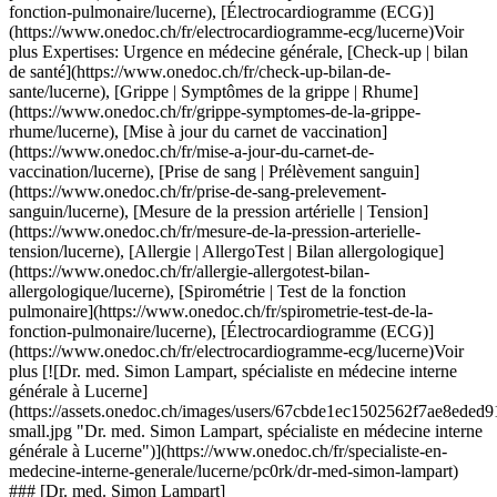
n-pulmonaire/lucerne), [Électrocardiogramme (ECG)](https://www.onedoc.ch/fr/electrocardiogramme-ecg/lucerne)Voir plus Expertises: Urgence en médecine générale, [Check-up | bilan de santé](https://www.onedoc.ch/fr/check-up-bilan-de-sante/lucerne), [Grippe | Symptômes de la grippe | Rhume](https://www.onedoc.ch/fr/grippe-symptomes-de-la-grippe-rhume/lucerne), [Mise à jour du carnet de vaccination](https://www.onedoc.ch/fr/mise-a-jour-du-carnet-de-vaccination/lucerne), [Prise de sang | Prélèvement sanguin](https://www.onedoc.ch/fr/prise-de-sang-prelevement-sanguin/lucerne), [Mesure de la pression artérielle | Tension](https://www.onedoc.ch/fr/mesure-de-la-pression-arterielle-tension/lucerne), [Allergie | AllergoTest | Bilan allergologique](https://www.onedoc.ch/fr/allergie-allergotest-bilan-allergologique/lucerne), [Spirométrie | Test de la fonction pulmonaire](https://www.onedoc.ch/fr/spirometrie-test-de-la-fonction-pulmonaire/lucerne), [Électrocardiogramme (ECG)](https://www.onedoc.ch/fr/electrocardiogramme-ecg/lucerne)Voir plus [![Dr. med. Simon Lampart, spécialiste en médecine interne générale à Lucerne](https://assets.onedoc.ch/images/users/67cbde1ec1502562f7ae8eded91afcae47938e646b7a02140239b82025902ccb-small.jpg "Dr. med. Simon Lampart, spécialiste en médecine interne générale à Lucerne")](https://www.onedoc.ch/fr/specialiste-en-medecine-interne-generale/lucerne/pc0rk/dr-med-simon-lampart) ### [Dr. med. Simon Lampart](https://www.onedoc.ch/fr/specialiste-en-medecine-interne-generale/lucerne/pc0rk/dr-med-simon-lampart) ![Badge indiquant un profil vérifié](https://www.onedoc.ch/assets/images/icons/checkmark.svg) [Spécialiste en médecine interne générale](https://www.onedoc.ch/fr/specialiste-en-medecine-interne-generale/lucerne) [Medicum Wesemlin AG](https://www.onedoc.ch/fr/cabinet-medical/lucerne/etxo/medicum-wesemlin-ag) Landschaustrasse 2 6006 Lucerne ![Icône patient avec un signe moins annonçant que le professionnel n’accepte pas de nouveaux patients](https://www.onedoc.ch/assets/images/icons/no-new-patients.svg)N'accepte pas de nouveaux patients [Réserver un RDV](https://www.onedoc.ch/fr/specialiste-en-medecine-interne-generale/lucerne/pc0rk/dr-med-simon-lampart) Expertises: Urgence en médecine générale, [Check-up | bilan de santé](https://www.onedoc.ch/fr/check-up-bilan-de-sante/lucerne), [Grippe | Symptômes de la grippe | Rhume](https://www.onedoc.ch/fr/grippe-symptomes-de-la-grippe-rhume/lucerne), [Mise à jour du carnet de vaccination](https://www.onedoc.ch/fr/mise-a-jour-du-carnet-de-vaccination/lucerne), [Prise de sang | Prélèvement sanguin](https://www.onedoc.ch/fr/prise-de-sang-prelevement-sanguin/lucerne), [Mesure de la pression artérielle | Tension](https://www.onedoc.ch/fr/mesure-de-la-pression-arterielle-tension/lucerne), [Allergie | AllergoTest | Bilan allergologique](https://www.onedoc.ch/fr/allergie-allergotest-bilan-allergologique/lucerne), [Spirométrie | Test de la fonction pulmonaire](https://www.onedoc.ch/fr/spirometrie-test-de-la-fonction-pulmonaire/lucerne), [Électrocardiogramme (ECG)](https://www.onedoc.ch/fr/electrocardiogramme-ecg/lucerne)Voir plus Expertises: Urgence en médecine générale, [Check-up | bilan de santé](https://www.onedoc.ch/fr/check-up-bilan-de-sante/lucerne), [Grippe | Symptômes de la grippe | Rhume](https://www.onedoc.ch/fr/grippe-symptomes-de-la-grippe-rhume/lucerne), [Mise à jour du carnet de vaccination](https://www.onedoc.ch/fr/mise-a-jour-du-carnet-de-vaccination/lucerne), [Prise de sang | Prélèvement sanguin](https://www.onedoc.ch/fr/prise-de-sang-prelevement-sanguin/lucerne), [Mesure de la pression artérielle | Tension](https://www.onedoc.ch/fr/mesure-de-la-pression-arterielle-tension/lucerne), [Allergie | AllergoTest | Bilan allergologique](https://www.onedoc.ch/fr/allergie-allergotest-bilan-allergologique/lucerne), [Spirométrie | Test de la fonction pulmonaire](https://www.onedoc.ch/fr/spirometrie-test-de-la-fonction-pulmonaire/lucerne), [Électrocardiogramme (ECG)](https://www.onedoc.ch/fr/electrocardiogramme-ecg/lucerne)Voir plus [![Dr. med. Carolie Kretschmer, médecin généraliste à Lucerne](https://assets.onedoc.ch/images/users/5e76c42a7ebbe581ddda5b2d2553b04724bcdbc377b2f3e3e830b9af8f98bffc-small.jpg "Dr. med. Carolie Kretschmer, médecin généraliste à Lucerne")](https://www.onedoc.ch/fr/medecin-generaliste/lucerne/pc0u2/dr-med-carolie-kretschmer) ### [Dr. med. Carolie Kretschmer](https://www.onedoc.ch/fr/medecin-generaliste/lucerne/pc0u2/dr-med-carolie-kretschmer) ![Badge indiquant un profil vérifié](https://www.onedoc.ch/assets/images/icons/checkmark.svg) [Médecin généraliste](https://www.onedoc.ch/fr/medecin-generaliste/lucerne) [Monvia Gesundheitszentrum Luzern](https://www.onedoc.ch/fr/cabinet-medical/lucerne/ebd60/monvia-gesundheitszentrum-luzern) Spitalstrasse 40 6004 Lucerne ![Icône patient avec un signe plus annonçant que le professionnel accepte de nouveaux patients](https://www.onedoc.ch/assets/images/icons/new-patients.svg)Accepte les nouveaux patients [Réserver un RDV](https://www.onedoc.ch/fr/medecin-generaliste/lucerne/pc0u2/dr-med-carolie-kretschmer) Expertises: Urgence en médecine générale, [Check-up | bilan de santé](https://www.onedoc.ch/fr/check-up-bilan-de-sante/lucerne), [Grippe | Symptômes de la grippe | Rhume](https://www.onedoc.ch/fr/grippe-symptomes-de-la-grippe-rhume/lucerne), [Vaccination grippe](https://www.onedoc.ch/fr/vaccination-grippe/lucerne), [Maux de gorge | Angine](https://www.onedoc.ch/fr/maux-de-gorge-angine/lucerne), [Infection urinaire | Cystite](https://www.onedoc.ch/fr/infection-urinaire-cystite/lucerne)Voir plus Expertises: Urgence en médecine générale, [Check-up | bilan de santé](https://www.onedoc.ch/fr/check-up-bilan-de-sante/lucerne), [Grippe | Symptômes de la grippe | Rhume](https://www.onedoc.ch/fr/grippe-symptomes-de-la-grippe-rhume/lucerne), [Vaccination grippe](https://www.onedoc.ch/fr/vaccination-grippe/lucerne), [Maux de gorge | Angine](https://www.onedoc.ch/fr/maux-de-gorge-angine/lucerne), [Infection urinaire | Cystite](https://www.onedoc.ch/fr/infection-urinaire-cystite/lucerne)Voir plus [![Dr. med. Simona Manasian, médecin généraliste à Lucerne](https://assets.onedoc.ch/images/users/9f15f41eca3409d4e140145693395d0e0797016b4fdbafc8ae755c98ba0dcf72-small.jpg "Dr. med. Simona Manasian, médecin généraliste à Lucerne")](https://www.onedoc.ch/fr/medecin-generaliste/lucerne/pc0u8/dr-med-simona-manasian) ### [Dr. med. Simona Manasian](https://www.onedoc.ch/fr/medecin-generaliste/lucerne/pc0u8/dr-med-simona-manasian) ![Badge indiquant un profil vérifié](https://www.onedoc.ch/assets/images/icons/checkmark.svg) [Médecin généraliste](https://www.onedoc.ch/fr/medecin-generaliste/lucerne) [Monvia Gesundheitszentrum Luzern](https://www.onedoc.ch/fr/cabinet-medical/lucerne/ebd60/monvia-gesundheitszentrum-luzern) Spitalstrasse 40 6004 Lucerne ![Icône patient avec un signe plus annonçant que le professionnel accepte de nouveaux patients](https://www.onedoc.ch/assets/images/icons/new-patients.svg)Accepte les nouveaux patients [Réserver un RDV](https://www.onedoc.ch/fr/medecin-generaliste/lucerne/pc0u8/dr-med-simona-manasian) Expertises: Urgence en médecine générale, [Check-up | bilan de santé](https://www.onedoc.ch/fr/check-up-bilan-de-sante/lucerne), [Grippe | Symptômes de la grippe | Rhume](https://www.onedoc.ch/fr/grippe-symptomes-de-la-grippe-rhume/lucerne), [Vaccination grippe](https://www.onedoc.ch/fr/vaccination-grippe/lucerne), [Maux de gorge | Angine](https://www.onedoc.ch/fr/maux-de-gorge-angine/lucerne), [Infection urinaire | Cystite](https://www.onedoc.ch/fr/infection-urinaire-cystite/lucerne)Voir plus Expertises: Urgence en médecine générale, [Check-up | bilan de santé](https://www.onedoc.ch/fr/check-up-bilan-de-sante/lucerne), [Grippe | Symptômes de la grippe | Rhume](https://www.onedoc.ch/fr/grippe-symptomes-de-la-grippe-rhume/lucerne), [Vaccination grippe](https://www.onedoc.ch/fr/vaccination-grippe/lucerne), [Maux de gorge | Angine](https://www.onedoc.ch/fr/maux-de-gorge-angine/lucerne), [Infection urinaire | Cystite](https://www.onedoc.ch/fr/infection-urinaire-cystite/lucerne)Voir plus [![Dr. med. Marlene Kolitzus, médecin généraliste à Lucerne](https://assets.onedoc.ch/images/users/5711543d32f9ce2101088732d8ae7537289602f2e4fb77b74ce6da1883c5c4bf-small.jpg "Dr. med. Marlene Kolitzus, médecin généraliste à Lucerne")](https://www.onedoc.ch/fr/medecin-generaliste/lucerne/pc0u5/dr-med-marlene-kolitzus) ### [Dr. med. Marlene Kolitzus](https://www.onedoc.ch/fr/medecin-generaliste/lucerne/pc0u5/dr-med-marlene-kolitzus) ![Badge indiquant un profil vérifié](https://www.onedoc.ch/assets/images/icons/checkmark.svg) [Médecin généraliste](https://www.onedoc.ch/fr/medecin-generaliste/lucerne) [Monvia Gesundheitszentrum Luzern](https://www.onedoc.ch/fr/cabinet-medical/lucerne/ebd60/monvia-gesundheitszentrum-luzern) Spitalstrasse 40 6004 Lucerne ![Icône patient avec un signe plus annonçant que le professionnel accepte de nouveaux patients](https://www.onedoc.ch/assets/images/icons/new-patients.svg)Accepte les nouveaux patients [Réserver un RDV](https://www.onedoc.ch/fr/medecin-generaliste/lucerne/pc0u5/dr-med-marlene-kolitzus) Expertises: Urgence en médecine générale, [Check-up | bilan de santé](https://www.onedoc.ch/fr/check-up-bilan-de-sante/lucerne), [Grippe | Symptômes de la grippe | Rhume](https://www.onedoc.ch/fr/grippe-symptomes-de-la-grippe-rhume/lucerne), [Vaccination grippe](https://www.onedoc.ch/fr/vaccination-grippe/lucerne), [Maux de gorge | Angine](https://www.onedoc.ch/fr/maux-de-gorge-angine/lucerne), [Infection urinaire | Cystite](https://www.onedoc.ch/fr/infection-urinaire-cystite/lucerne)Voir plus Expertises: Urgence en médecine générale, [Check-up | bilan de santé](https://www.onedoc.ch/fr/check-up-bilan-de-sante/lucerne), [Grippe | Symptômes de la grippe | Rhume](https://www.onedoc.ch/fr/grippe-symptomes-de-la-grippe-rhume/lucerne), [Vaccinat