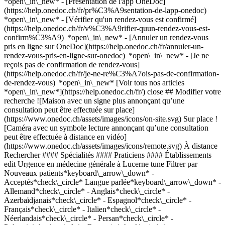
*open\_in\_new* - [Présentation de l'app OneDoc]
(https://help.onedoc.ch/fr/pr%C3%A9sentation-de-lapp-onedoc)
*open\_in\_new*
- [Vérifier qu'un rendez-vous est confirmé](https://help.onedoc.ch/fr/v%C3%A9rifier-quun-rendez-vous-est-confirm%C3%A9) *open\_in\_new* - [Annuler un rendez-vous pris en ligne sur OneDoc](https://help.onedoc.ch/fr/annuler-un-rendez-vous-pris-en-ligne-sur-onedoc) *open\_in\_new* - [Je ne reçois pas de confirmation de rendez-vous](https://help.onedoc.ch/fr/je-ne-re%C3%A7ois-pas-de-confirmation-de-rendez-vous) *open\_in\_new* [Voir tous nos articles *open\_in\_new*](https://help.onedoc.ch/fr/) close ## Modifier votre recherche ![Maison avec un signe plus annonçant qu’une consultation peut être effectuée sur place](https://www.onedoc.ch/assets/images/icons/on-site.svg) Sur place ![Caméra avec un symbole lecture annonçant qu’une consultation peut être effectuée à distance en vidéo](https://www.onedoc.ch/assets/images/icons/remote.svg) À distance Rechercher #### Spécialités #### Praticiens #### Établissements edit Urgence en médecine générale à Lucerne tune Filtrer par Nouveaux patients*keyboard\_arrow\_down* - Acceptés*check\_circle* Langue parlée*keyboard\_arrow\_down* - Allemand*check\_circle* - Anglais*check\_circle* - Azerbaïdjanais*check\_circle* - Espagnol*check\_circle* - Français*check\_circle* - Italien*check\_circle* - Néerlandais*check\_circle* - Persan*check\_circle* - Polonais*check\_circle* - Roumain*check\_circle* - Russe*check\_circle* - Turc*check\_circle* Sexe*keyboard\_arrow\_down* - Femme*check\_circle* - Homme*check\_circle* Réseau*keyboard\_arrow\_down* - DocNet Säuliamt*check\_circle* Disponibilité*keyboard\_arrow\_down* - Disponible aujourdhui*check\_circle* - Dans les 3 prochains jours*check\_circle* - Dans les 7 prochains jours*check\_circle* - Dans les 14 prochains jours*check\_circle* # __Urgence en médecine générale__ à __Lucerne__: prenez rendez-vous en ligne aujourd'hui ## 11 résultats à Lucerne [![Mme Nilufar Ahangari, médecin généraliste à Lucerne](https://assets.onedoc.ch/images/users/770c9ed5fa93f11d489089245e28268cf8219b3b7d8b8a25da71c6c1ff2deff7-small.jpg "Mme Nilufar Ahangari, médecin généraliste à Lucerne")](https://www.onedoc.ch/fr/medecin-generaliste/lucerne/pc0u6/nilufar-ahangari) ### [Mme Nilufar Ahangari](https://www.onedoc.ch/fr/medecin-generaliste/lucerne/pc0u6/nilufar-ahangari) ![Badge indiquant un profil vérifié](https://www.onedoc.ch/assets/images/icons/checkmark.svg) [Médecin généraliste](https://www.onedoc.ch/fr/medecin-generaliste/lucerne) [Monvia Gesundheitszentrum Luzern](https://www.onedoc.ch/fr/cabinet-medical/lucerne/ebd60/monvia-gesundheitszentrum-luzern) Spitalstrasse 40 6004 Lucerne ![Icône patient avec un signe plus annonçant que le professionnel accepte de nouveaux patients](https://www.onedoc.ch/assets/images/icons/new-patients.svg)Accepte les nouveaux patients [Réserver un RDV](https://www.onedoc.ch/fr/medecin-generaliste/lucerne/pc0u6/nilufar-ahangari) Expertises: Urgence en médecine générale, [Check-up | bilan de santé](https://www.onedoc.ch/fr/check-up-bilan-de-sante/lucerne), [Grippe | Symptômes de la grippe | Rhume](https://www.onedoc.ch/fr/grippe-symptomes-de-la-grippe-rhume/lucerne), [Vaccination grippe](https://www.onedoc.ch/fr/vaccination-grippe/lucerne), [Maux de gorge | Angine](https://www.onedoc.ch/fr/maux-de-gorge-angine/lucerne), [Infection urinaire | Cystite](https://www.onedoc.ch/fr/infection-urinaire-cystite/lucerne)Voir plus *chevron\_left* jeu. 06 août *chevron\_right* Voir plus de rendez-vous *error\_outline* Une erreur s'est produite lors du chargement des disponibilités [Réessayer](https://www.onedoc.ch) Expertises: Urgence en médecine générale, [Check-up | bilan de santé](https://www.onedoc.ch/fr/check-up-bilan-de-sante/lucerne), [Grippe | Symptômes de la grippe | Rhume](https://www.onedoc.ch/fr/grippe-symptomes-de-la-grippe-rhume/lucerne), [Vaccination grippe](https://www.onedoc.ch/fr/vaccination-grippe/lucerne), [Maux de gorge | Angine](https://www.onedoc.ch/fr/maux-de-gorge-angine/lucerne), [Infection urinaire | Cystite](https://www.onedoc.ch/fr/infection-urinaire-cystite/lucerne)Voir plus [![Dr. med. Tilman Pagel, spécialiste en médecine interne générale à Lucerne](https://assets.onedoc.ch/images/users/e4493992a878969438e28f29c3a4c4db7698965714ab3d78d18cd89d94001006-small.jpg "Dr. med. Tilman Pagel, spécialiste en médecine interne générale à Lucerne")](https://www.onedoc.ch/fr/specialiste-en-medecine-interne-generale/lucerne/pc0rn/dr-med-tilman-pagel) ### [Dr. med. Tilman Pagel](https://www.onedoc.ch/fr/specialiste-en-medecine-interne-generale/lucerne/pc0rn/dr-med-tilman-pagel) ![Badge indiquant un profil vérifié](https://www.onedoc.ch/assets/images/icons/checkmark.svg) [Spécialiste en médecine interne générale](https://www.onedoc.ch/fr/specialiste-en-medecine-interne-generale/lucerne) [Medicum Wesemlin AG](https://www.onedoc.ch/fr/cabinet-medical/lucerne/etxo/medicum-wesemlin-ag) Landschaustrasse 2 6006 Lucerne ![Icône patient avec un signe moins annonçant que le professionnel n’accepte pas de nouveaux patients](https://www.onedoc.ch/assets/images/icons/no-new-patients.svg)N'accepte pas de nouveaux patients [Réserver un RDV](https://www.onedoc.ch/fr/specialiste-en-medecine-interne-generale/lucerne/pc0rn/dr-med-tilman-pagel) Expertises: Urgence en médecine générale, [Check-up | bilan de santé](https://www.onedoc.ch/fr/check-up-bilan-de-sante/lucerne), [Grippe | Symptômes de la grippe | Rhume](https://www.onedoc.ch/fr/grippe-symptomes-de-la-grippe-rhume/lucerne), [Mise à jour du carnet de vaccination](https://www.onedoc.ch/fr/mise-a-jour-du-carnet-de-vaccination/lucerne), [Prise de sang | Prélèvement sanguin](https://www.onedoc.ch/fr/prise-de-sang-prelevement-sanguin/lucerne), [Mesure de la pression artérielle | Tension](https://www.onedoc.ch/fr/mesure-de-la-pression-arterielle-tension/lucerne), [Allergie | AllergoTest | Bilan allergologique](https://www.onedoc.ch/fr/allergie-allergotest-bilan-allergologique/lucerne), [Spirométrie | Test de la fonction pulmonaire](https://www.onedoc.ch/fr/spirometrie-test-de-la-fonction-pulmonaire/lucerne), [Électrocardiogramme (ECG)](https://www.onedoc.ch/fr/electrocardiogramme-ecg/lucerne)Voir plus *chevron\_left* jeu. 06 août *chevron\_right* Voir plus de rendez-vous *error\_outline* Une erreur s'est produite lors du chargement des disponibilités [Réessayer](https://www.onedoc.ch) Expertises: Urgence en médecine générale, [Check-up | bilan de santé](https://www.onedoc.ch/fr/check-up-bilan-de-sante/lucerne), [Grippe | Symptômes de la grippe | Rhume](https://www.onedoc.ch/fr/grippe-symptomes-de-la-grippe-rhume/lucerne), [Mise à jour du carnet de vaccination](https://www.onedoc.ch/fr/mise-a-jour-du-carnet-de-vaccination/lucerne), [Prise de sang | Prélèvement sanguin](https://www.onedoc.ch/fr/prise-de-sang-prelevement-sanguin/lucerne), [Mesure de la pression artérielle | Tension](https://www.onedoc.ch/fr/mesure-de-la-pression-arterielle-tension/lucerne), [Allergie | AllergoTest | Bilan allergologique](https://www.onedoc.ch/fr/allergie-allergotest-bilan-allergologique/lucerne), [Spirométrie | Test de la fonction pulmonaire](https://www.onedoc.ch/fr/spirometrie-test-de-la-fonction-pulmonaire/lucerne), [Électrocardiogramme (ECG)](https://www.onedoc.ch/fr/electrocardiogramme-ecg/lucerne)Voir plus [![Dr. med. Annette Veile, spécialiste en médecine interne générale à Lucerne](https://assets.onedoc.ch/images/users/14bdaadd13bb8fd6970ae77c75ca2663aa0cde2ceba08f3338488e1b6b1a8d80-small.jpg "Dr. med. Annette Veile, spécialiste en médecine interne générale à Lucerne")](https://www.onedoc.ch/fr/specialiste-en-medecine-interne-generale/lucerne/pc0rf/dr-med-annette-veile) ### [Dr. med. Annette Veile](https://www.onedoc.ch/fr/specialiste-en-medecine-interne-generale/lucerne/pc0rf/dr-med-annette-veile) ![Badge indiquant un profil vérifié](https://www.onedoc.ch/assets/images/icons/checkmark.svg) [Spécialiste en médecine interne générale](https://www.onedoc.ch/fr/specialiste-en-medecine-interne-generale/lucerne) [Medicum Wesemlin AG](https://www.onedoc.ch/fr/cabinet-medical/lucerne/etxo/medicum-wesemlin-ag) Landschaustrasse 2 6006 Lucerne ![Icône patient avec un signe moins annonçant que le professionnel n’accepte pas de nouveaux patients](https://www.onedoc.ch/assets/images/icons/no-new-patients.svg)N'accepte pas de nouveaux patients [Réserver un RDV](https://www.onedoc.ch/fr/specialiste-en-medecine-interne-generale/lucerne/pc0rf/dr-med-annette-veile) Expertises: Urgence en médecine générale, [Check-up | bilan de santé](https://www.onedoc.ch/fr/check-up-bilan-de-sante/lucerne), [Grippe | Symptômes de la grippe | Rhume](https://www.onedoc.ch/fr/grippe-symptomes-de-la-grippe-rhume/lucerne), [Mise à jour du carnet de vaccination](https://www.onedoc.ch/fr/mise-a-jour-du-carnet-de-vaccination/lucerne), [Prise de sang | Prélèvement sanguin](https://www.onedoc.ch/fr/prise-de-sang-prelevement-sanguin/lucerne), [Mesure de la pression artérielle | Tension](https://www.onedoc.ch/fr/mesure-de-la-pression-arterielle-tension/lucerne), [Allergie | AllergoTest | Bilan allergologique](https://www.onedoc.ch/fr/allergie-allergotest-bilan-allergologique/lucerne), [Spirométrie | Test de la fonction pulmonaire](https://www.onedoc.ch/fr/spirometrie-test-de-la-fonction-pulmonaire/lucerne), [Électrocardiogramme (ECG)](https://www.onedoc.ch/fr/electrocardiogramme-ecg/lucerne)Voir plus *chevron\_left* jeu. 06 août *chevron\_right* Voir plus de rendez-vous *error\_outline* Une erreur s'est produite lors du chargement des disponibilités [Réessayer](https://www.onedoc.ch) Expertises: Urgence en médecine générale, [Check-up | bilan de santé](https://www.onedoc.ch/fr/check-up-bilan-de-sante/lucerne), [Grippe | Symptômes de la grippe | Rhume](https://www.onedoc.ch/fr/grippe-symptomes-de-la-grippe-rhume/lucerne), [Mise à jour du carnet de vaccination](https://www.onedoc.ch/fr/mise-a-jour-du-carnet-de-vaccination/lucerne), [Prise de sang | Prélèvement san