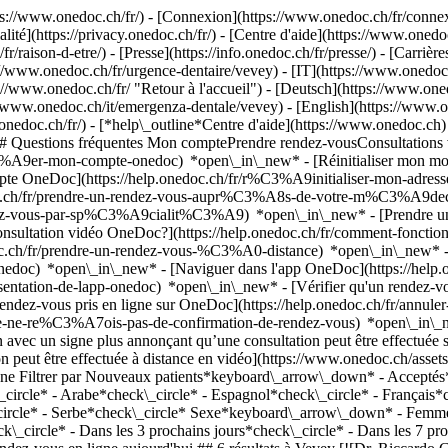
://www.onedoc.ch/fr/) - [Connexion](https://www.onedoc.ch/fr/connexi
té](https://privacy.onedoc.ch/fr/) - [Centre d'aide](https://www.onedoc.
fr/raison-d-etre/) - [Presse](https://info.onedoc.ch/fr/presse/) - [Carrière
s://www.onedoc.ch/fr/urgence-dentaire/vevey) - [IT](https://www.onedoc
www.onedoc.ch/fr/ "Retour à l'accueil") - [Deutsch](https://www.onedo
s://www.onedoc.ch/it/emergenza-dentale/vevey) - [English](https://ww
.onedoc.ch/fr/)
- [*help\_outline*Centre d'aide](https://www.onedoc.ch) 
) ## Questions fréquentes Mon comptePrendre rendez-vousConsultation
%A9er-mon-compte-onedoc) *open\_in\_new* - [Réinitialiser mon mot 
ompte OneDoc](https://help.onedoc.ch/fr/r%C3%A9initialiser-mon-adr
onedoc.ch/fr/prendre-un-rendez-vous-aupr%C3%A8s-de-votre-m%C3%A9d
endez-vous-par-sp%C3%A9cialit%C3%A9) *open\_in\_new* - [Prendre un 
 consultation vidéo OneDoc?](https://help.onedoc.ch/fr/comment-fon
edoc.ch/fr/prendre-un-rendez-vous-%C3%A0-distance) *open\_in\_new*
oc) *open\_in\_new* - [Naviguer dans l'app OneDoc](https://help.o
9sentation-de-lapp-onedoc) *open\_in\_new*
- [Vérifier qu'un rendez-vous est confirmé](https://help.onedoc.ch/fr/v%C3%A9rifier-quun-rendez-vous-est-confirm%C3%A9) *open\_in\_new* - [Annuler un rendez-vous pris en ligne sur OneDoc](https://help.onedoc.ch/fr/annuler-un-rendez-vous-pris-en-ligne-sur-onedoc) *open\_in\_new* - [Je ne reçois pas de confirmation de rendez-vous](https://help.onedoc.ch/fr/je-ne-re%C3%A7ois-pas-de-confirmation-de-rendez-vous) *open\_in\_new* [Voir tous nos articles *open\_in\_new*](https://help.onedoc.ch/fr/) close ## Modifier votre recherche ![Maison avec un signe plus annonçant qu’une consultation peut être effectuée sur place](https://www.onedoc.ch/assets/images/icons/on-site.svg) Sur place ![Caméra avec un symbole lecture annonçant qu’une consultation peut être effectuée à distance en vidéo](https://www.onedoc.ch/assets/images/icons/remote.svg) À distance Rechercher #### Spécialités #### Praticiens #### Établissements edit Urgence dentaire à Vevey tune Filtrer par Nouveaux patients*keyboard\_arrow\_down* - Acceptés*check\_circle* Langue parlée*keyboard\_arrow\_down* - Albanais*check\_circle* - Allemand*check\_circle* - Anglais*check\_circle* - Arabe*check\_circle* - Espagnol*check\_circle* - Français*check\_circle* - Grec*check\_circle* - Italien*check\_circle* - Portugais*check\_circle* - Roumain*check\_circle* - Russe*check\_circle* - Serbe*check\_circle* Sexe*keyboard\_arrow\_down* - Femme*check\_circle* - Homme*check\_circle* Disponibilité*keyboard\_arrow\_down* - Disponible aujourdhui*check\_circle* - Dans les 3 prochains jours*check\_circle* - Dans les 7 prochains jours*check\_circle* - Dans les 14 prochains jours*check\_circle* # __Urgence dentaire__ à __Vevey__: prenez rendez-vous en ligne aujourd'hui ## 6 résultats à Vevey [![Dr. Riccardo Gullifa, médecin-dentiste à Vevey](https://assets.onedoc.ch/images/users/912900d6afff05f6f9e77eb9d4100408a814a99b64bd5a236bff9d16ccff5374-small.png "Dr. Riccardo Gullifa, médecin-dentiste à Vevey")](https://www.onedoc.ch/fr/medecin-dentiste/vevey/pcqql/dr-riccardo-gullifa) ### [Dr. Riccardo Gullifa](https://www.onedoc.ch/fr/medecin-dentiste/vevey/pcqql/dr-riccardo-gullifa) ![Badge indiquant un profil vérifié](https://www.onedoc.ch/assets/images/icons/checkmark.svg) [Médecin-dentiste](https://www.onedoc.ch/fr/medecin-dentiste/vevey) [Adent - Vevey](https://www.onedoc.ch/fr/cabinet-dentaire/vevey/e9zc/adent-vevey) Rue du Panorama 16 1800 Vevey ![Icône patient avec un signe plus annonçant que le professionnel accepte de nouveaux patients](https://www.onedoc.ch/assets/images/icons/new-patients.svg)Accepte les nouveaux patients [Réserver un RDV](https://www.onedoc.ch/fr/medecin-dentiste/vevey/pcqql/dr-riccardo-gullifa) Expertises: Urgence dentaire, [Implant dentaire](https://www.onedoc.ch/fr/implant-dentaire/vevey), [Carie](https://www.onedoc.ch/fr/carie/vevey), [Bruxisme | Grincemen