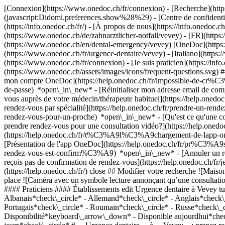
[Connexion](https://www.onedoc.ch/fr/connexion) - [Recherche](https
(javascript:Didomi.preferences.show%28%29) - [Centre de confidentiali
(https://info.onedoc.ch/fr/) - [À propos de nous](https://info.onedoc.ch/
(https://www.onedoc.ch/de/zahnarztlicher-notfall/vevey) - [FR](http
(https://www.onedoc.ch/en/dental-emergency/vevey) [OneDoc](https://
(https://www.onedoc.ch/fr/urgence-dentaire/vevey) - [Italiano](http
(https://www.onedoc.ch/fr/connexion) - [Je suis praticien](https://info
(https://www.onedoc.ch/assets/images/icons/frequent-questions.svg
mon compte OneDoc](https://help.onedoc.ch/fr/impossible-de-cr%C3
de-passe) *open\_in\_new* - [Réinitialiser mon adresse email de c
vous auprès de votre médecin/thérapeute habituel](https://help.
rendez-vous par spécialité](https://help.onedoc.ch/fr/prendre-un-r
rendez-vous-pour-un-proche) *open\_in\_new*
- [Qu'est ce qu'une
prendre rendez-vous pour une consultation vidéo?](https://help.on
(https://help.onedoc.ch/fr/t%C3%A9l%C3%A9chargement-de-lapp-oned
[Présentation de l'app OneDoc](https://help.onedoc.ch/fr/pr%C3%A