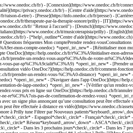
://www.onedoc.ch/fr/) - [Connexion](https://www.onedoc.ch/fr/connexi
té](https://privacy.onedoc.ch/fr/) - [Centre d'aide](https://www.onedoc.
fr/raison-d-etre/) - [Presse](https://info.onedoc.ch/fr/presse/) - [Carrière
nedoc.ch/fr/therapeute-par-la-therapie-sonore/prilly) - [IT](https://www
ww.onedoc.ch/fr/ "Retour à l'accueil") - [Deutsch](https://www.onedoc.c
[Italiano](https://www.onedoc.ch/it/musicoterapista/prilly) - [English](
.onedoc.ch/fr/)
- [*help\_outline*Centre d'aide](https://www.onedoc.ch) 
) ## Questions fréquentes Mon comptePrendre rendez-vousConsultation
%A9er-mon-compte-onedoc) *open\_in\_new* - [Réinitialiser mon mot 
ompte OneDoc](https://help.onedoc.ch/fr/r%C3%A9initialiser-mon-adr
onedoc.ch/fr/prendre-un-rendez-vous-aupr%C3%A8s-de-votre-m%C3%A9d
endez-vous-par-sp%C3%A9cialit%C3%A9) *open\_in\_new* - [Prendre un 
 consultation vidéo OneDoc?](https://help.onedoc.ch/fr/comment-fon
edoc.ch/fr/prendre-un-rendez-vous-%C3%A0-distance) *open\_in\_new*
oc) *open\_in\_new* - [Naviguer dans l'app OneDoc](https://help.o
9sentation-de-lapp-onedoc) *open\_in\_new*
- [Vérifier qu'un rendez-vous est confirmé](https://help.onedoc.ch/fr/v%C3%A9rifier-quun-rendez-vous-est-confirm%C3%A9) *open\_in\_new* - [Annuler un rendez-vous pris en ligne sur OneDoc](https://help.onedoc.ch/fr/annuler-un-rendez-vous-pris-en-ligne-sur-onedoc) *open\_in\_new* - [Je ne reçois pas de confirmation de rendez-vous](https://help.onedoc.ch/fr/je-ne-re%C3%A7ois-pas-de-confirmation-de-rendez-vous) *open\_in\_new* [Voir tous nos articles *open\_in\_new*](https://help.onedoc.ch/fr/) close ## Modifier votre recherche ![Maison avec un signe plus annonçant qu’une consultation peut être effectuée sur place](https://www.onedoc.ch/assets/images/icons/on-site.svg) Sur place ![Caméra avec un symbole lecture annonçant qu’une consultation peut être effectuée à distance en vidéo](https://www.onedoc.ch/assets/images/icons/remote.svg) À distance Rechercher #### Spécialités #### Praticiens #### Établissements edit Thérapeute par la thérapie sonore à Prilly tune Filtrer par Nouveaux patients*keyboard\_arrow\_down* - Acceptés*check\_circle* Langue parlée*keyboard\_arrow\_down* - Allemand*check\_circle* - Anglais*check\_circle* - Espagnol*check\_circle* - Français*check\_circle* - Italien*check\_circle* - Portugais*check\_circle* Sexe*keyboard\_arrow\_down* - Femme*check\_circle* - Homme*check\_circle* Réseau*keyboard\_arrow\_down* - ASCA*check\_circle* - RME*check\_circle* - NVS*check\_circle* Disponibilité*keyboard\_arrow\_down* - Disponible aujourdhui*check\_circle* - Dans les 3 prochains jours*check\_circle* - Dans les 7 prochains jours*check\_circle* - Dans les 14 prochains jours*check\_circle* # Thérapeute par la thérapie sonore à Prilly: prenez rendez-vous en ligne aujourd'hui ## 1 résultat à Prilly [![Mme Sonia Foglietta-Schopfer, naturopathe MCO/TEN DF à Prilly](https://assets.onedoc.ch/images/users/79d872fa1338b135675ebb654475e799fda0cc82ffbc901473272f95e5c510e3-small.jpg "Mme Sonia Foglietta-Schopfer, naturopathe MCO/TEN DF à Prilly")](https://www.onedoc.ch/fr/naturopathe-mco-ten-df/prilly/pcv1h/sonia-foglietta-schopfer) ### [Mme Sonia Foglietta-Schopfer](https://www.onedoc.ch/fr/naturopathe-mco-ten-df/prilly/pcv1h/sonia-foglietta-schopfer) ![Badge indiquant un profil vérifié](https://www.onedoc.ch/assets/images/icons/checkmark.svg) [Naturopathe MCO/TEN DF](https://www.onedoc.ch/fr/naturopathe-mco-ten-df/prilly), Thérapeute par la thérapie sonore Cabinet de Mme Foglietta-Schopfer Route de Cossonay 28B 1008 Prilly ![Mme Sonia Foglietta-Schopfer est affiliée au réseau ASCA](https://assets.onedoc.ch/images/networks/logos/496d325fd4282f2f0a46197dd629fd16fcd2d324839e441a2a65aaa74df08a15-small.png)![Mme Sonia Foglietta-Schopfer est affiliée au réseau RME](https://assets.onedoc.ch/images/networks/logos/a202aabd14cdddb5ff03205af2481fb805645ff903773c55a6c572d22f23762e-small.png)![Mme Sonia Foglietta-Schopfe