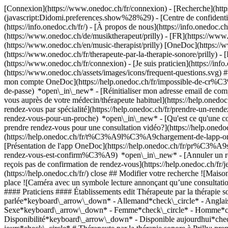
[Connexion](https://www.onedoc.ch/fr/connexion) - [Recherche](https
(javascript:Didomi.preferences.show%28%29) - [Centre de confidentiali
(https://info.onedoc.ch/fr/) - [À propos de nous](https://info.onedoc.ch/
(https://www.onedoc.ch/de/musiktherapeut/prilly) - [FR](https://www.o
(https://www.onedoc.ch/en/music-therapist/prilly) [OneDoc](https://w
(https://www.onedoc.ch/fr/therapeute-par-la-therapie-sonore/prilly) - 
(https://www.onedoc.ch/fr/connexion) - [Je suis praticien](https://info
(https://www.onedoc.ch/assets/images/icons/frequent-questions.svg
mon compte OneDoc](https://help.onedoc.ch/fr/impossible-de-cr%C3
de-passe) *open\_in\_new* - [Réinitialiser mon adresse email de c
vous auprès de votre médecin/thérapeute habituel](https://help.
rendez-vous par spécialité](https://help.onedoc.ch/fr/prendre-un-r
rendez-vous-pour-un-proche) *open\_in\_new*
- [Qu'est ce qu'une
prendre rendez-vous pour une consultation vidéo?](https://help.on
(https://help.onedoc.ch/fr/t%C3%A9l%C3%A9chargement-de-lapp-oned
[Présentation de l'app OneDoc](https://help.onedoc.ch/fr/pr%C3%A