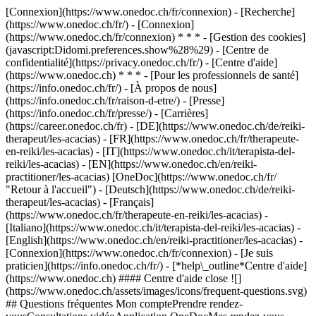
[Connexion](https://www.onedoc.ch/fr/connexion) - [Recherche]
(https://www.onedoc.ch/fr/) - [Connexion]
(https://www.onedoc.ch/fr/connexion) * * * - [Gestion des cookies]
(javascript:Didomi.preferences.show%28%29) - [Centre de
confidentialité](https://privacy.onedoc.ch/fr/) - [Centre d'aide]
(https://www.onedoc.ch) * * * - [Pour les professionnels de santé]
(https://info.onedoc.ch/fr/) - [À propos de nous]
(https://info.onedoc.ch/fr/raison-d-etre/) - [Presse]
(https://info.onedoc.ch/fr/presse/) - [Carrières]
(https://career.onedoc.ch/fr)
- [DE](https://www.onedoc.ch/de/reiki-
therapeut/les-acacias) - [FR](https://www.onedoc.ch/fr/therapeute-
en-reiki/les-acacias) - [IT](https://www.onedoc.ch/it/terapista-del-
reiki/les-acacias) - [EN](https://www.onedoc.ch/en/reiki-
practitioner/les-acacias) [OneDoc](https://www.onedoc.ch/fr/
"Retour à l'accueil") - [Deutsch](https://www.onedoc.ch/de/reiki-
therapeut/les-acacias) - [Français]
(https://www.onedoc.ch/fr/therapeute-en-reiki/les-acacias) -
[Italiano](https://www.onedoc.ch/it/terapista-del-reiki/les-acacias) -
[English](https://www.onedoc.ch/en/reiki-practitioner/les-acacias)
-
[Connexion](https://www.onedoc.ch/fr/connexion) - [Je suis
praticien](https://info.onedoc.ch/fr/)
- [*help\_outline*Centre d'aide]
(https://www.onedoc.ch) #### Centre d'aide close ![]
(https://www.onedoc.ch/assets/images/icons/frequent-questions.svg)
## Questions fréquentes Mon comptePrendre rendez-