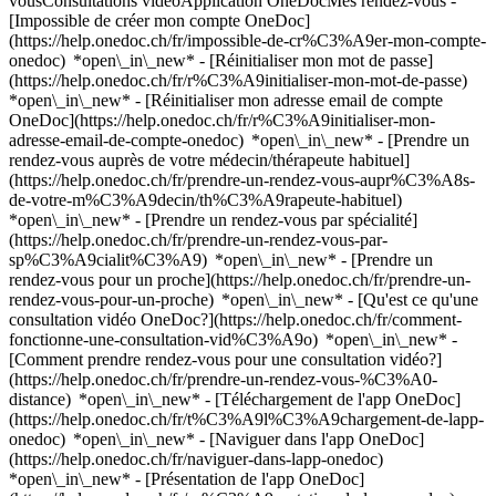
vousConsultations vidéoApplication OneDocMes rendez-vous -
[Impossible de créer mon compte OneDoc]
(https://help.onedoc.ch/fr/impossible-de-cr%C3%A9er-mon-compte-
onedoc) *open\_in\_new* - [Réinitialiser mon mot de passe]
(https://help.onedoc.ch/fr/r%C3%A9initialiser-mon-mot-de-passe)
*open\_in\_new* - [Réinitialiser mon adresse email de compte
OneDoc](https://help.onedoc.ch/fr/r%C3%A9initialiser-mon-
adresse-email-de-compte-onedoc) *open\_in\_new*
- [Prendre un
rendez-vous auprès de votre médecin/thérapeute habituel]
(https://help.onedoc.ch/fr/prendre-un-rendez-vous-aupr%C3%A8s-
de-votre-m%C3%A9decin/th%C3%A9rapeute-habituel)
*open\_in\_new* - [Prendre un rendez-vous par spécialité]
(https://help.onedoc.ch/fr/prendre-un-rendez-vous-par-
sp%C3%A9cialit%C3%A9) *open\_in\_new* - [Prendre un
rendez-vous pour un proche](https://help.onedoc.ch/fr/prendre-un-
rendez-vous-pour-un-proche) *open\_in\_new*
- [Qu'est ce qu'une
consultation vidéo OneDoc?](https://help.onedoc.ch/fr/comment-
fonctionne-une-consultation-vid%C3%A9o) *open\_in\_new* -
[Comment prendre rendez-vous pour une consultation vidéo?]
(https://help.onedoc.ch/fr/prendre-un-rendez-vous-%C3%A0-
distance) *open\_in\_new*
- [Téléchargement de l'app OneDoc]
(https://help.onedoc.ch/fr/t%C3%A9l%C3%A9chargement-de-lapp-
onedoc) *open\_in\_new* - [Naviguer dans l'app OneDoc]
(https://help.onedoc.ch/fr/naviguer-dans-lapp-onedoc)
*open\_in\_new* - [Présentation de l'app OneDoc]