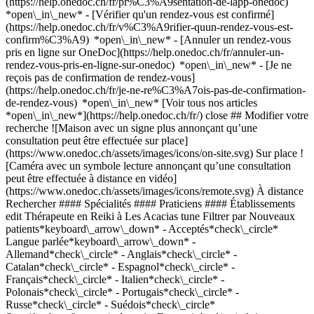
(https://help.onedoc.ch/fr/pr%C3%A9sentation-de-lapp-onedoc)
*open\_in\_new*
- [Vérifier qu'un rendez-vous est confirmé](https://help.onedoc.ch/fr/v%C3%A9rifier-quun-rendez-vous-est-confirm%C3%A9) *open\_in\_new* - [Annuler un rendez-vous pris en ligne sur OneDoc](https://help.onedoc.ch/fr/annuler-un-rendez-vous-pris-en-ligne-sur-onedoc) *open\_in\_new* - [Je ne reçois pas de confirmation de rendez-vous](https://help.onedoc.ch/fr/je-ne-re%C3%A7ois-pas-de-confirmation-de-rendez-vous) *open\_in\_new* [Voir tous nos articles *open\_in\_new*](https://help.onedoc.ch/fr/) close ## Modifier votre recherche ![Maison avec un signe plus annonçant qu’une consultation peut être effectuée sur place](https://www.onedoc.ch/assets/images/icons/on-site.svg) Sur place ![Caméra avec un symbole lecture annonçant qu’une consultation peut être effectuée à distance en vidéo](https://www.onedoc.ch/assets/images/icons/remote.svg) À distance Rechercher #### Spécialités #### Praticiens #### Établissements edit Thérapeute en Reiki à Les Acacias tune Filtrer par Nouveaux patients*keyboard\_arrow\_down* - Acceptés*check\_circle* Langue parlée*keyboard\_arrow\_down* - Allemand*check\_circle* - Anglais*check\_circle* - Catalan*check\_circle* - Espagnol*check\_circle* - Français*check\_circle* - Italien*check\_circle* - Polonais*check\_circle* - Portugais*check\_circle* - Russe*check\_circle* - Suédois*check\_circle* Sexe*keyboard\_arrow\_down* - Femme*check\_circle* - Homme*check\_circle* Réseau*keyboard\_arrow\_down* - ASCA*check\_circle* - RME*check\_circle* - APTN*check\_circle* Disponibilité*keyboard\_arrow\_down* - Disponible aujourdhui*check\_circle* - Dans les 3 prochains jours*check\_circle* - Dans les 7 prochains jours*check\_circle* - Dans les 14 prochains jours*check\_circle* # Thérapeute en Reiki à Les Acacias: prenez rendez-vous en ligne aujourd'hui ## 1 résultat à Les Acacias [![Mme Sarah Maurer, naturopathe MCO/TEN à Les Acacias](https://assets.onedoc.ch/images/users/e8c5adddafd47ffeaed9cae0bf3b38ffa4cf372db86088efed9932796d2d49e0-small.jpg "Mme Sarah Maurer, naturopathe MCO/TEN à Les Acacias")](https://www.onedoc.ch/fr/naturopathe-mco-ten/les-acacias/pcoix/sarah-maurer) ### [Mme Sarah Maurer](https://www.onedoc.ch/fr/naturopathe-mco-ten/les-acacias/pcoix/sarah-maurer) ![Badge indiquant un profil vérifié](https://www.onedoc.ch/assets/images/icons/checkmark.svg) [Naturopathe MCO/TEN](https://www.onedoc.ch/fr/naturopathe-mco-ten/les-acacias), Thérapeute en Reiki naturaSoi - Sarah Maurer Route des Acacias 6 1227 Les Acacias ![Mme Sarah Maurer est affiliée au réseau ASCA](https://assets.onedoc.ch/images/networks/logos/496d325fd4282f2f0a46197dd629fd16fcd2d324839e441a2a65aaa74df08a15-small.png)![Mme Sarah Maurer est affiliée au réseau RME](https://assets.onedoc.ch/images/networks/logos/a202aabd14cdddb5ff03205af2481fb805645ff903773c55a6c572d22f23762e-small.png)![Mme Sarah Maurer est affiliée au réseau APTN](https://assets.onedoc.ch/images/networks/logos/acc17c8b8dc440ad01d2aa3030ef85b08b0379c84d0e86cfe5402c471516a0c9-small.png) ![Icône patient avec un signe plus annonçant que le professionnel accepte de nouveaux patients](https://www.onedoc.ch/assets/images/icons/new-patients.svg)Accepte les nouveaux patients [Réserver un RDV](https://www.onedoc.ch/fr/naturopathe-mco-ten/les-acacias/pcoix/sarah-maurer) *chevron\_left* mar. 04 août *chevron\_right* Voir plus de rendez-vous *error\_outline* Une erreur s'est produite lors du chargement des disponibilités [Réessayer](https://www.onedoc.ch) ## __Thérapeutes en Reiki__: d'autres spécialistes sont réservables en ligne dans les environs de __Les Acacias__ [![Mme Samuela Ricci, réflexologue à Genève](https://assets.onedoc.ch/images/users/13782f4b55605fc7fb260e00e2dbb19a82757c5191903516e7fe27912edb90bb-small.jpg "Mme Samuela Ricci, réflexologue à Genève")](https://www.onedoc.ch/fr/reflexologue/geneve/pcwus/samuela-ricci) ### [Mme Samuela Ricci](https://www.onedoc.ch/fr/reflexologue/geneve/pcwus/samuela-ricci) ![Badge indiquant un profil vérifié](https://www.onedoc.ch/assets/images/icons/checkmark.svg) [Réflexologue](https://www.onedoc.ch/fr/reflexologue/geneve), [Thérapeute en Reiki](https://www.onedoc.ch/fr/therapeute-en-reiki/geneve) Pancha Khanda Rue Prévost-Martin 4 1205 Genève ![Mme Samuela Ricci est affiliée au réseau ASCA](https://assets.onedoc.ch/images/networks/logos/496d325fd4282f2f0a46197dd629fd16fcd2d324839e441a2a65aaa74df08a15-small.png)![Mme Samuela Ricci est affiliée au réseau RME](https://assets.onedoc.ch/images/networks/logos/a202aabd14cdddb5ff03205af2481fb805645ff903773c55a6c572d22f23762e-small.png) ![Icône patient avec un signe plus annonçant que le professionnel accepte de nouveaux patients](https://www.onedoc.ch/assets/images/icons/new-patients.svg)Accepte les nouveaux patients [Réserver un RDV](https://www.onedoc.ch/fr/reflexologue/geneve/pcwus/samuela-ricci) *chevron\_left* mar. 04 août *chevron\_right* Voir plus de rendez-vous *error\_outline* Une erreur s'est produite lors du chargement des disponibilités [Réessayer](https://www.onedoc.ch) [![Mme Houria Perret, thérapeute en Reiki à Genève](https://assets.onedoc.ch/images/users/d9a6fa7b6d661120a428f35603de2c0d5bf2de79ef81fc46d4eac810d9608828-small.png "Mme Houria Perret, thérapeute en Reiki à Genève")](https://www.onedoc.ch/fr/therapeute-en-reiki/geneve/pjnp/houria-perret) ### [Mme Houria Perret](https://www.onedoc.ch/fr/therapeute-en-reiki/geneve/pjnp/houria-perret) ![Badge indiquant un profil vérifié](https://www.onedoc.ch/assets/images/icons/checkmark.svg) [Thérapeute en Reiki](https://www.onedoc.ch/fr/therapeute-en-reiki/geneve) Cabinet de Reiki de Houria Perret Boulevard de la Cluse 20 1205 Genève ![Mme Houria Perret est affiliée au réseau ASCA](https://assets.onedoc.ch/images/networks/logos/496d325fd4282f2f0a46197dd629fd16fcd2d324839e441a2a65aaa74df08a15-small.png)![Mme Houria Perret est affiliée au réseau RME](https://assets.onedoc.ch/images/networks/logos/a202aabd14cdddb5ff03205af2481fb805645ff903773c55a6c572d22f23762e-small.png) ![Icône patient avec un signe plus annonçant que le professionnel accepte de nouveaux patients](https://www.onedoc.ch/assets/images/icons/new-patients.svg)Accepte les nouveaux patients [Réserver un RDV](https://www.onedoc.ch/fr/therapeute-en-reiki/geneve/pjnp/houria-perret) *chevron\_left* mar. 04 août *chevron\_right* Voir plus de rendez-vous *error\_outline* Une erreur s'est produite lors du chargement des disponibilités [Réessayer](https://www.onedoc.ch) [![Mme Isabelle Ruiz-Dammron, réflexologue à Carouge](https://assets.onedoc.ch/images/users/ad7f560f6693619bae9b6431f2d7c467b180bda2da11305d4ad7e06b00919bb8-small.png "Mme Isabelle Ruiz-Dammron, réflexologue à Carouge")](https://www.onedoc.ch/fr/reflexologue/carouge/pb6tq/isabelle-ruiz-dammron) ### [Mme Isabelle Ruiz-Dammron](https://www.onedoc.ch/fr/reflexologue/carouge/pb6tq/isabelle-ruiz-dammron) ![Badge indiquant un profil vérifié](https://www.onedoc.ch/assets/images/icons/checkmark.svg) [Réflexologue](https://www.onedoc.ch/fr/reflexologue/carouge), [Thérapeute en Reiki](https://www.onedoc.ch/fr/therapeute-en-reiki/carouge) Cabinet Soins-Intuitifs - CAROUGE Avenue Vibert 28 1227 Carouge ![Mme Isabelle Ruiz-Dammron est affiliée au réseau ASCA](https://assets.onedoc.ch/images/networks/logos/496d325fd4282f2f0a46197dd629fd16fcd2d324839e441a2a65aaa74df08a15-small.png)![Mme Isabelle Ruiz-Dammron est affiliée au réseau RME](https://assets.onedoc.ch/images/networks/logos/a202aabd14cdddb5ff03205af2481fb805645ff903773c55a6c572d22f23762e-small.png) ![Icône patient avec un signe plus annonçant que le professionnel accepte de nouveaux patients](https://www.onedoc.ch/assets/images/icons/new-patients.svg)Accepte les nouveaux patients [Réserver un RDV](https://www.onedoc.ch/fr/reflexologue/carouge/pb6tq/isabelle-ruiz-dammron) [![Mme Monica Luna, masseuse thérapeutique à Lancy](https://assets.onedoc.ch/images/users/7cba2a0d0d9a3c383d46cf79b09ea62a1bd83aabb38464243a68dba340036b49-small.png "Mme Monica Luna, masseuse thérapeutique à Lancy")](https://www.onedoc.ch/fr/masseuse-therapeutique/lancy/pj5r/monica-luna) ### [Mme Monica Luna](https://www.onedoc.ch/fr/masseuse-therapeutique/lancy/pj5r/monica-luna) ![Badge indiquant un profil vérifié](https://www.onedoc.ch/assets/images/icons/checkmark.svg) [Masseuse thérapeutique](https://www.onedoc.ch/fr/masseur-therapeutique/lancy), [Thérapeute en Reiki](https://www.onedoc.ch/fr/therapeute-en-reiki/lancy) Luna's & Celeste Route du Grand-Lancy 51 1212 Lancy ![Mme Monica Luna est affiliée au réseau ASCA](https://assets.onedoc.ch/images/networks/logos/496d325fd4282f2f0a46197dd629fd16fcd2d324839e441a2a65aaa74df08a15-small.png) ![Icône patient avec un signe plus annonçant que le professionnel accepte de nouveaux patients](https://www.onedoc.ch/assets/images/icons/new-patients.svg)Accepte les nouveaux patients [Réserver un RDV](https://www.onedoc.ch/fr/masseuse-therapeutique/lancy/pj5r/monica-luna) [![Mme Sandrine Mennet, thérapeute en Reiki à Genève](https://assets.onedoc.ch/images/users/7ff325506924b16cb11d2a654e2a268f7aeb3b2411b7e56b3e33076e68e014d8-small.jpg "Mme Sandrine Mennet, thérapeute en Reiki à Genève")](https://www.onedoc.ch/fr/therapeute-en-reiki/geneve/pcxsj/sandrine-mennet) ### [Mme Sandrine Mennet](https://www.onedoc.ch/fr/therapeute-en-reiki/geneve/pcxsj/sandrine-mennet) ![Badge indiquant un profil vérifié](https://www.onedoc.ch/assets/images/icons/checkmark.svg) [Thérapeute en Reiki](https://www.onedoc.ch/fr/therapeute-en-reiki/geneve) Cabinet de Sandrine Mennet Avenue De-Warens 6 1203 Genève ![Mme Sandrine Mennet est affiliée au réseau ASCA](https://assets.onedoc.ch/images/networks/logos/496d325fd4282f2f0a46197dd629fd16fcd2d324839e441a2a65aaa74df08a15-small.png) ![Icône patient avec un signe plus annonçant que le professionnel accepte de nouveaux patients](https://www.onedoc.ch/assets/images/icons/new-patients.svg)Accepte les nouveaux patients [Ré