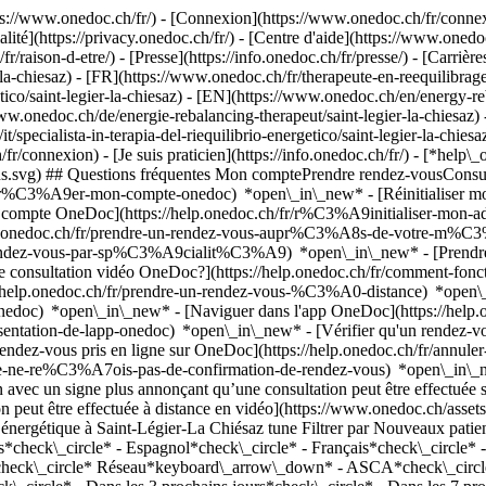
://www.onedoc.ch/fr/) - [Connexion](https://www.onedoc.ch/fr/connexi
té](https://privacy.onedoc.ch/fr/) - [Centre d'aide](https://www.onedoc.
fr/raison-d-etre/) - [Presse](https://info.onedoc.ch/fr/presse/) - [Carrière
a-chiesaz) - [FR](https://www.onedoc.ch/fr/therapeute-en-reequilibrage-
getico/saint-legier-la-chiesaz) - [EN](https://www.onedoc.ch/en/energy-r
www.onedoc.ch/de/energie-rebalancing-therapeut/saint-legier-la-chiesaz)
/it/specialista-in-terapia-del-riequilibrio-energetico/saint-legier-la-chi
/connexion) - [Je suis praticien](https://info.onedoc.ch/fr/)
- [*help\_
ions.svg) ## Questions fréquentes Mon comptePrendre rendez-vousCons
cr%C3%A9er-mon-compte-onedoc) *open\_in\_new* - [Réinitialiser mon
de compte OneDoc](https://help.onedoc.ch/fr/r%C3%A9initialiser-mon
//help.onedoc.ch/fr/prendre-un-rendez-vous-aupr%C3%A8s-de-votre-m
n-rendez-vous-par-sp%C3%A9cialit%C3%A9) *open\_in\_new* - [Prendre 
une consultation vidéo OneDoc?](https://help.onedoc.ch/fr/comment-f
://help.onedoc.ch/fr/prendre-un-rendez-vous-%C3%A0-distance) *open
oc) *open\_in\_new* - [Naviguer dans l'app OneDoc](https://help.o
9sentation-de-lapp-onedoc) *open\_in\_new*
- [Vérifier qu'un rendez-vous est confirmé](https://help.onedoc.ch/fr/v%C3%A9rifier-quun-rendez-vous-est-confirm%C3%A9) *open\_in\_new* - [Annuler un rendez-vous pris en ligne sur OneDoc](https://help.onedoc.ch/fr/annuler-un-rendez-vous-pris-en-ligne-sur-onedoc) *open\_in\_new* - [Je ne reçois pas de confirmation de rendez-vous](https://help.onedoc.ch/fr/je-ne-re%C3%A7ois-pas-de-confirmation-de-rendez-vous) *open\_in\_new* [Voir tous nos articles *open\_in\_new*](https://help.onedoc.ch/fr/) close ## Modifier votre recherche ![Maison avec un signe plus annonçant qu’une consultation peut être effectuée sur place](https://www.onedoc.ch/assets/images/icons/on-site.svg) Sur place ![Caméra avec un symbole lecture annonçant qu’une consultation peut être effectuée à distance en vidéo](https://www.onedoc.ch/assets/images/icons/remote.svg) À distance Rechercher #### Spécialités #### Praticiens #### Établissements edit Thérapeute en rééquilibrage énergétique à Saint-Légier-La Chiésaz tune Filtrer par Nouveaux patients*keyboard\_arrow\_down* - Acceptés*check\_circle* Langue parlée*keyboard\_arrow\_down* - Allemand*check\_circle* - Anglais*check\_circle* - Espagnol*check\_circle* - Français*check\_circle* - Italien*check\_circle* - Serbe*check\_circle* Sexe*keyboard\_arrow\_down* - Femme*check\_circle* - Homme*check\_circle* Réseau*keyboard\_arrow\_down* - ASCA*check\_circle* - RME*check\_circle* - APTN*check\_circle* Disponibilité*keyboard\_arrow\_down* - Disponible aujourdhui*check\_circle* - Dans les 3 prochains jours*check\_circle* - Dans les 7 prochains jours*check\_circle* - Dans les 14 prochains jours*check\_circle* # Thérapeute en rééquilibrage énergétique à Saint-Légier-La Chiésaz: prenez rendez-vous en ligne aujourd'hui ## 1 résultat à Saint-Légier-La Chiésaz [![Mme Diana Poncioni Bissig, réflexologue à Saint-Légier-La Chiésaz](https://assets.onedoc.ch/images/users/8fb8bf654799f9a102adb1c7530d4e5155fb34a526b788eae6f1683caa523a6e-small.jpg "Mme Diana Poncioni Bissig, réflexologue à Saint-Légier-La Chiésaz")](https://www.onedoc.ch/fr/reflexologue/saint-legier-la-chiesaz/pccqy/diana-poncioni-bissig) ### [Mme Diana Poncioni Bissig](https://www.onedoc.ch/fr/reflexologue/saint-legier-la-chiesaz/pccqy/diana-poncioni-bissig) ![Badge indiquant un profil vérifié](https://www.onedoc.ch/assets/images/icons/checkmark.svg) [Réflexologue](https://www.onedoc.ch/fr/reflexologue/saint-legier-la-chiesaz), Thérapeute en rééquilibrage énergétique dpbien-etre à ST-LEGIER Chemin de Layaz 20 1806 Saint-Légier-La Chiésaz ![Mme Diana Poncioni Bissig est affiliée au réseau ASCA](https://assets.onedoc.ch/images/networks/logos/496d325fd4282f2f0a46197dd629fd16fcd2d324839e441a2a65aaa74df08a15-small.png)![Mme Diana Poncioni Bissig est affiliée au réseau RME](https://assets.onedoc.ch/images/networks/logos/a202aabd14cdddb5ff03205af248