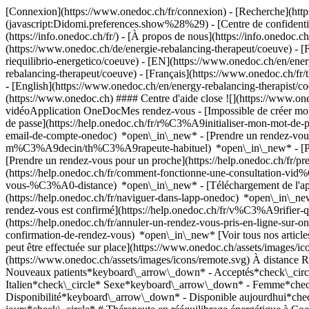
[Connexion](https://www.onedoc.ch/fr/connexion) - [Recherche](https
(javascript:Didomi.preferences.show%28%29) - [Centre de confidentiali
(https://info.onedoc.ch/fr/) - [À propos de nous](https://info.onedoc.ch/
(https://www.onedoc.ch/de/energie-rebalancing-therapeut/coeuve) - [FR
riequilibrio-energetico/coeuve) - [EN](https://www.onedoc.ch/en/ene
rebalancing-therapeut/coeuve) - [Français](https://www.onedoc.ch/fr/th
- [English](https://www.onedoc.ch/en/energy-rebalancing-therapist/c
(https://www.onedoc.ch) #### Centre d'aide close ![](https://www.o
vidéoApplication OneDocMes rendez-vous - [Impossible de créer mo
de passe](https://help.onedoc.ch/fr/r%C3%A9initialiser-mon-mot-de-
email-de-compte-onedoc) *open\_in\_new*
- [Prendre un rendez-vou
m%C3%A9decin/th%C3%A9rapeute-habituel) *open\_in\_new* - [Pren
[Prendre un rendez-vous pour un proche](https://help.onedoc.ch/fr
(https://help.onedoc.ch/fr/comment-fonctionne-une-consultation-vid
vous-%C3%A0-distance) *open\_in\_new*
- [Téléchargement de l
(https://help.onedoc.ch/fr/naviguer-dans-lapp-onedoc) *open\_in\_