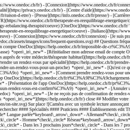
://www.onedoc.ch/fr/) - [Connexion](https://www.onedoc.ch/fr/connexi
té](https://privacy.onedoc.ch/fr/) - [Centre d'aide](https://www.onedoc.
fr/raison-d-etre/) - [Presse](https://info.onedoc.ch/fr/presse/) - [Carrière
](https://www.onedoc.ch/fr/therapeute-en-reequilibrage-energetique/coe
rgy-rebalancing-therapist/coeuve) [OneDoc](https://www.onedoc.ch/fr/ "
erapeute-en-reequilibrage-energetique/coeuve) - [Italiano](https://www.
oeuve)
- [Connexion](https://www.onedoc.ch/fr/connexion) - [Je suis prat
nedoc.ch/assets/images/icons/frequent-questions.svg) ## Questions fr
n compte OneDoc](https://help.onedoc.ch/fr/impossible-de-cr%C3%A9
passe) *open\_in\_new* - [Réinitialiser mon adresse email de compte 
s auprès de votre médecin/thérapeute habituel](https://help.onedoc.c
dre un rendez-vous par spécialité](https://help.onedoc.ch/fr/pren
/prendre-un-rendez-vous-pour-un-proche) *open\_in\_new*
- [Qu'est ce 
%C3%A9o) *open\_in\_new* - [Comment prendre rendez-vous pour une co
'app OneDoc](https://help.onedoc.ch/fr/t%C3%A9l%C3%A9chargement-
new* - [Présentation de l'app OneDoc](https://help.onedoc.ch/fr/pr%