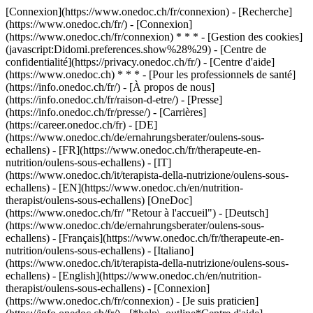
[Connexion](https://www.onedoc.ch/fr/connexion) - [Recherche]
(https://www.onedoc.ch/fr/) - [Connexion]
(https://www.onedoc.ch/fr/connexion) * * * - [Gestion des cookies]
(javascript:Didomi.preferences.show%28%29) - [Centre de
confidentialité](https://privacy.onedoc.ch/fr/) - [Centre d'aide]
(https://www.onedoc.ch) * * * - [Pour les professionnels de santé]
(https://info.onedoc.ch/fr/) - [À propos de nous]
(https://info.onedoc.ch/fr/raison-d-etre/) - [Presse]
(https://info.onedoc.ch/fr/presse/) - [Carrières]
(https://career.onedoc.ch/fr)
- [DE]
(https://www.onedoc.ch/de/ernahrungsberater/oulens-sous-
echallens) - [FR](https://www.onedoc.ch/fr/therapeute-en-
nutrition/oulens-sous-echallens) - [IT]
(https://www.onedoc.ch/it/terapista-della-nutrizione/oulens-sous-
echallens) - [EN](https://www.onedoc.ch/en/nutrition-
therapist/oulens-sous-echallens) [OneDoc]
(https://www.onedoc.ch/fr/ "Retour à l'accueil") - [Deutsch]
(https://www.onedoc.ch/de/ernahrungsberater/oulens-sous-
echallens) - [Français](https://www.onedoc.ch/fr/therapeute-en-
nutrition/oulens-sous-echallens) - [Italiano]
(https://www.onedoc.ch/it/terapista-della-nutrizione/oulens-sous-
echallens) - [English](https://www.onedoc.ch/en/nutrition-
therapist/oulens-sous-echallens)
- [Connexion]
(https://www.onedoc.ch/fr/connexion) - [Je suis praticien]