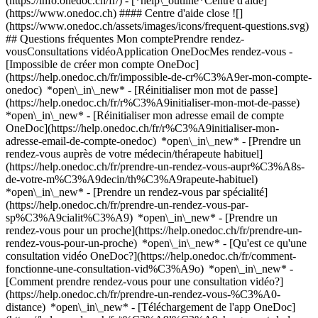
(https://info.onedoc.ch/fr/)
- [*help\_outline*Centre d'aide]
(https://www.onedoc.ch) #### Centre d'aide close ![]
(https://www.onedoc.ch/assets/images/icons/frequent-questions.svg)
## Questions fréquentes Mon comptePrendre rendez-
vousConsultations vidéoApplication OneDocMes rendez-vous -
[Impossible de créer mon compte OneDoc]
(https://help.onedoc.ch/fr/impossible-de-cr%C3%A9er-mon-compte-
onedoc) *open\_in\_new* - [Réinitialiser mon mot de passe]
(https://help.onedoc.ch/fr/r%C3%A9initialiser-mon-mot-de-passe)
*open\_in\_new* - [Réinitialiser mon adresse email de compte
OneDoc](https://help.onedoc.ch/fr/r%C3%A9initialiser-mon-
adresse-email-de-compte-onedoc) *open\_in\_new*
- [Prendre un
rendez-vous auprès de votre médecin/thérapeute habituel]
(https://help.onedoc.ch/fr/prendre-un-rendez-vous-aupr%C3%A8s-
de-votre-m%C3%A9decin/th%C3%A9rapeute-habituel)
*open\_in\_new* - [Prendre un rendez-vous par spécialité]
(https://help.onedoc.ch/fr/prendre-un-rendez-vous-par-
sp%C3%A9cialit%C3%A9) *open\_in\_new* - [Prendre un
rendez-vous pour un proche](https://help.onedoc.ch/fr/prendre-un-
rendez-vous-pour-un-proche) *open\_in\_new*
- [Qu'est ce qu'une
consultation vidéo OneDoc?](https://help.onedoc.ch/fr/comment-
fonctionne-une-consultation-vid%C3%A9o) *open\_in\_new* -
[Comment prendre rendez-vous pour une consultation vidéo?]
(https://help.onedoc.ch/fr/prendre-un-rendez-vous-%C3%A0-
distance) *open\_in\_new*
- [Téléchargement de l'app OneDoc]