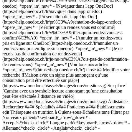
(https://help.onedoc.ch/fr/t%C3%A9l%C3%A9chargement-de-lapp-
onedoc) *open\_in\_new* - [Naviguer dans l'app OneDoc]
(https://help.onedoc.ch/fr/naviguer-dans-lapp-onedoc)
*open\_in\_new* - [Présentation de l'app OneDoc]
(https://help.onedoc.ch/fr/pr%C3%A9sentation-de-lapp-onedoc)
*open\_in\_new*
- [Vérifier qu'un rendez-vous est confirmé](https://help.onedoc.ch/fr/v%C3%A9rifier-quun-rendez-vous-est-confirm%C3%A9) *open\_in\_new* - [Annuler un rendez-vous pris en ligne sur OneDoc](https://help.onedoc.ch/fr/annuler-un-rendez-vous-pris-en-ligne-sur-onedoc) *open\_in\_new* - [Je ne reçois pas de confirmation de rendez-vous](https://help.onedoc.ch/fr/je-ne-re%C3%A7ois-pas-de-confirmation-de-rendez-vous) *open\_in\_new* [Voir tous nos articles *open\_in\_new*](https://help.onedoc.ch/fr/) close ## Modifier votre recherche ![Maison avec un signe plus annonçant qu’une consultation peut être effectuée sur place](https://www.onedoc.ch/assets/images/icons/on-site.svg) Sur place ![Caméra avec un symbole lecture annonçant qu’une consultation peut être effectuée à distance en vidéo](https://www.onedoc.ch/assets/images/icons/remote.svg) À distance Rechercher #### Spécialités #### Praticiens #### Établissements edit Thérapeute en nutrition à Oulens-sous-Echallens tune Filtrer par Nouveaux patients*keyboard\_arrow\_down* - Acceptés*check\_circle* Langue parlée*keyboard\_arrow\_down* - Allemand*check\_circle* - Anglais*check\_circle* - Arabe*check\_circle* - Bulgare*check\_circle* - Chinois*check\_circle* - Espagnol*check\_circle* - Français*check\_circle* - Hindi*check\_circle* - Italien*check\_circle* - Letton*check\_circle* - Néerlandais*check\_circle* - Portugais*check\_circle* - Russe*check\_circle* - Suédois*check\_circle* Sexe*keyboard\_arrow\_down* - Femme*check\_circle* - Homme*check\_circle* Réseau*keyboard\_arrow\_down* - ASCA*check\_circle* - RME*check\_circle* - NVS*check\_circle* - APTN*check\_circle* Disponibilité*keyboard\_arrow\_down* - Disponible aujourdhui*check\_circle* - Dans les 3 prochains jours*check\_circle* - Dans les 7 prochains jours*check\_circle* - Dans les 14 prochains jours*check\_circle* # Thérapeute en nutrition à Oulens-sous-Echallens: prenez rendez-vous en ligne aujourd'hui ## 1 résultat à Oulens-sous-Echallens [![Mme Beilei Ye, masseuse thérapeutique à Oulens-sous-Echallens](https://assets.onedoc.ch/images/users/18a704e84dcdba74625db09d0db4f1a9e5ba9c5340d2f1182ae8a9ad2234b515-small.jpg "Mme Beilei Ye, masseuse thérapeutique à Oulens-sous-Echallens")](https://www.onedoc.ch/fr/masseuse-therapeutique/oulens-sous-echallens/pcr85/beilei-ye) ### [Mme Beilei Ye](https://www.onedoc.ch/fr/masseuse-therapeutique/oulens-sous-echallens/pcr85/beilei-ye) ![Badge indiquant un profil vérifié](https://www.onedoc.ch/assets/images/icons/checkmark.svg) [Masseuse thérapeutique](https://www.onedoc.ch/fr/masseur-therapeutique/oulens-sous-echallens), Thérapeute en nutrition Institut Medichina Chemin sur le Gor 1 1377 Oulens-sous-Echallens ![Mme Beilei Ye est affiliée au réseau ASCA](https://assets.onedoc.ch/images/networks/logos/496d325fd4282f2f0a46197dd629fd16fcd2d324839e441a2a65aaa74df08a15-small.png)![Mme Beilei Ye est affiliée au réseau RME](https://assets.onedoc.ch/images/networks/logos/a202aabd14cdddb5ff03205af2481fb805645ff903773c55a6c572d22f23762e-small.png) ![Icône patient avec un signe plus annonçant que le professionnel accepte de nouveaux patients](https://www.onedoc.ch/assets/images/icons/new-patients.svg)Accepte les nouveaux patients [Réserver un RDV](https://www.onedoc.ch/fr/masseuse-therapeutique/oulens-sous-echallens/pcr85/beilei-ye) *chevron\_left* lun. 03 août *chevron\_right* Voir plus de rendez-vous *error\_outline* Une erreur s'est produite lors du chargement des disponibilités [Réessayer](https://www.onedoc.ch) ## __Thérapeutes en nutrition__: d'autres spécialistes sont réservables en ligne dans les environs de __Oulens-sous-Echallens__ [![M. Yann Perrenoud, thérapeute en hypnose à Goumoëns](https://assets.onedoc.ch/images/users/49c162733896fbaac34c8bcccbcb1caa8048c122f5a9e26b667baeab1dbc0152-small.png "M. Yann Perrenoud, thérapeute en hypnose à Goumoëns")](https://www.onedoc.ch/fr/therapeute-en-hypnose/goumoens/pcrou/yann-perrenoud) ### [M. Yann Perrenoud](https://www.onedoc.ch/fr/therapeute-en-hypnose/goumoens/pcrou/yann-perrenoud) ![Badge indiquant un profil vérifié](https://www.onedoc.ch/assets/images/icons/checkmark.svg) [Thérapeute en hypnose](https://www.onedoc.ch/fr/therapeute-en-hypnose/goumoens), [Thérapeute en nutrition](https://www.onedoc.ch/fr/therapeute-en-nutrition/goumoens) Focus Hypnose | Cabinet Goumoens-La-Ville Chemin de Pierre aux Oies 2F 1376 Goumoëns ![M. Yann Perrenoud est affilié au réseau ASCA](https://assets.onedoc.ch/images/networks/logos/496d325fd4282f2f0a46197dd629fd16fcd2d324839e441a2a65aaa74df08a15-small.png)![M. Yann Perrenoud est affilié au réseau RME](https://assets.onedoc.ch/images/networks/logos/a202aabd14cdddb5ff03205af2481fb805645ff903773c55a6c572d22f23762e-small.png) ![Icône patient avec un signe plus annonçant que le professionnel accepte de nouveaux patients](https://www.onedoc.ch/assets/images/icons/new-patients.svg)Accepte les nouveaux patients [Réserver un RDV](https://www.onedoc.ch/fr/therapeute-en-hypnose/goumoens/pcrou/yann-perrenoud) *chevron\_left* lun. 03 août *chevron\_right* Voir plus de rendez-vous *error\_outline* Une erreur s'est produite lors du chargement des disponibilités [Réessayer](https://www.onedoc.ch) [![Mme Crystelle Echenard, thérapeute en nutrition à Echallens](https://assets.onedoc.ch/images/users/d3f93e7417beaf8713606f162fd53e9988d68626f2f9b5aa8e05e1b45e07aec3-small.jpg "Mme Crystelle Echenard, thérapeute en nutrition à Echallens")](https://www.onedoc.ch/fr/therapeute-en-nutrition/echallens/pcspj/crystelle-echenard) ### [Mme Crystelle Echenard](https://www.onedoc.ch/fr/therapeute-en-nutrition/echallens/pcspj/crystelle-echenard) ![Badge indiquant un profil vérifié](https://www.onedoc.ch/assets/images/icons/checkmark.svg) [Thérapeute en nutrition](https://www.onedoc.ch/fr/therapeute-en-nutrition/echallens) Nola NUTRITION Chemin de la Clopette 14 1040 Echallens ![Mme Crystelle Echenard est affiliée au réseau ASCA](https://assets.onedoc.ch/images/networks/logos/496d325fd4282f2f0a46197dd629fd16fcd2d324839e441a2a65aaa74df08a15-small.png) ![Icône patient avec un signe plus annonçant que le professionnel accepte de nouveaux patients](https://www.onedoc.ch/assets/images/icons/new-patients.svg)Accepte les nouveaux patients [Réserver un RDV](https://www.onedoc.ch/fr/therapeute-en-nutrition/echallens/pcspj/crystelle-echenard) *chevron\_left* lun. 03 août *chevron\_right* Voir plus de rendez-vous *error\_outline* Une erreur s'est produite lors du chargement des disponibilités [Réessayer](https://www.onedoc.ch) [![Mme Sarah Del Boca, naturopathe MCO/TEN à Cheseaux-sur-Lausanne](https://assets.onedoc.ch/images/users/2de4070dbfc72a77260547e4356f2a2444f7788183fa4c300c4caa1b70cd1c27-small.jpg "Mme Sarah Del Boca, naturopathe MCO/TEN à Cheseaux-sur-Lausanne")](https://www.onedoc.ch/fr/naturopathe-mco-ten/cheseaux-sur-lausanne/pcrv9/sarah-del-boca) ### [Mme Sarah Del Boca](https://www.onedoc.ch/fr/naturopathe-mco-ten/cheseaux-sur-lausanne/pcrv9/sarah-del-boca) ![Badge indiquant un profil vérifié](https://www.onedoc.ch/assets/images/icons/checkmark.svg) [Naturopathe MCO/TEN](https://www.onedoc.ch/fr/naturopathe-mco-ten/cheseaux-sur-lausanne), [Thérapeute en nutrition](https://www.onedoc.ch/fr/therapeute-en-nutrition/cheseaux-sur-lausanne) Cabinet – Cheseaux-sur-Lausanne Chemin de Sorécot 33 1033 Cheseaux-sur-Lausanne ![Mme Sarah Del Boca est affiliée au réseau RME](https://assets.onedoc.ch/images/networks/logos/a202aabd14cdddb5ff03205af2481fb805645ff903773c55a6c572d22f23762e-small.png) ![Icône patient avec un signe plus annonçant que le professionnel accepte de nouveaux patients](https://www.onedoc.ch/assets/images/icons/new-patients.svg)Accepte les nouveaux patients [Réserver un RDV](https://www.onedoc.ch/fr/naturopathe-mco-ten/cheseaux-sur-lausanne/pcrv9/sarah-del-boca) [![Mme Débora Johannot, naturopathe MCO/TEN à Echallens](https://assets.onedoc.ch/images/users/30af4cf20989fab5d6e99924f75878641bb068f718a72a47184fda02f7e3fa2a-small.jpg "Mme Débora Johannot, naturopathe MCO/TEN à Echallens")](https://www.onedoc.ch/fr/naturopathe-mco-ten/echallens/pc4p6/debora-johannot) ### [Mme Débora Johannot](https://www.onedoc.ch/fr/naturopathe-mco-ten/echallens/pc4p6/debora-johannot) ![Badge indiquant un profil vérifié](https://www.onedoc.ch/assets/images/icons/checkmark.svg) [Naturopathe MCO/TEN](https://www.onedoc.ch/fr/naturopathe-mco-ten/echallens) Cabinet des Sages-femmes du Bourg Route de Lausanne 31 1040 Echallens ![Mme Débora Johannot est affiliée au réseau ASCA](https://assets.onedoc.ch/images/networks/logos/496d325fd4282f2f0a46197dd629fd16fcd2d324839e441a2a65aaa74df08a15-small.png) ![Icône patient avec un signe plus annonçant que le professionnel accepte de nouveaux patients](https://www.onedoc.ch/assets/images/icons/new-patients.svg)Accepte les nouveaux patients [Réserver un RDV](https://www.onedoc.ch/fr/naturopathe-mco-ten/echallens/pc4p6/debora-johannot) [![Mme Sandrine Varela, psychologue à Echallens](https://assets.onedoc.ch/images/users/a17ca3daaaf5e2d5967df4e81d953651c2ebc7c016f52a610533b1901c215d04-small.jpg "Mme Sandrine Varela, psychologue à Echallens")](https://www.onedoc.ch/fr/psychologue/echallens/pcwa6/sandrine-varela) ### [Mme Sandrine Varela](https://www.onedoc.ch/fr/psychologue/echallens/pcwa6/sandrine-varela) ![Badge indiquant un profil vérifié](https://www.onedoc.ch/assets/images/icons/checkmark.svg) [Psychologue](https://www.onedoc.ch/fr/psychologue/echallens) c/o Coeur et Corps Rue de l'Ancienne Poste 1 1040 Echallens ![Mme Sandrine Varela est affiliée au réseau ASCA](https://assets.onedoc.ch/images/networks/logos/496d325fd4282f2f0a46197dd629fd16fcd2d324839e441a2a65aaa74df08a15-small.png) ![Icône patient avec un signe moins annonçant que le professionnel n’accepte pas de nouveaux patients](https://www.onedoc.ch/assets/images/icons/no-new-patients.svg)N'accepte pas de nouveaux patients [Réserver u