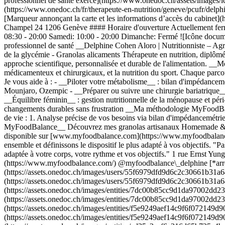
professionnel de santé exerce](https://www.onedoc.ch/assets/images/
(https://www.onedoc.ch/fr/therapeute-en-nutrition/geneve/pcufr/del
[Marqueur annonçant la carte et les informations d’accès du cabinet
Champel 24 1206 Genève #### Horaire d'ouverture Actuellement fermé
08:30 - 20:00 Samedi: 10:00 - 20:00 Dimanche: Fermé ![Icône documen
professionnel de santé __Delphine Cohen Aloro | Nutritionniste – Ag
de la glycémie - Granolas alicaments Thérapeute en nutrition, diplôm
approche scientifique, personnalisée et durable de l'alimentation. __M
médicamenteux et chirurgicaux, et la nutrition du sport. Chaque parcou
Je vous aide à : - __Piloter votre métabolisme__ : bilan d'impédance
Mounjaro, Ozempic - __Préparer ou suivre une chirurgie bariatrique__
__Équilibre féminin__ : gestion nutritionnelle de la ménopause et pér
changements durables sans frustration __Ma méthodologie MyFoodBala
de vie : 1. Analyse précise de vos besoins via bilan d'impédancemétrie
MyFoodBalance__ Découvrez mes granolas artisanaux Homemade & Bio,
disponible sur [www.myfoodbalance.com](https://www.myfoodbalance
ensemble et définissons le dispositif le plus adapté à vos objectifs. "P
adaptée à votre corps, votre rythme et vos objectifs." 1 rue Erns
(https://www.myfoodbalance.com/) @myfoodbalance\_delphine [*arro
(https://assets.onedoc.ch/images/users/55f6979dfd9d6c2c30661b31
(https://assets.onedoc.ch/images/users/55f6979dfd9d6c2c30661b31
(https://assets.onedoc.ch/images/entities/7dc00b85cc9d1da97002d
(https://assets.onedoc.ch/images/entities/7dc00b85cc9d1da97002d
(https://assets.onedoc.ch/images/entities/f5e9249aef14c9f6f0721
(https://assets.onedoc.ch/images/entities/f5e9249aef14c9f6f0721