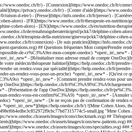
://www.onedoc.ch/fr/) - [Connexion](https://www.onedoc.ch/fr/connexi
té](https://privacy.onedoc.ch/fr/) - [Centre d'aide](https://www.onedoc.
fr/raison-d-etre/) - [Presse](https://info.onedoc.ch/fr/presse/) - [Carrière
ohen-aloro) - [FR](https://www.onedoc.ch/fr/therapeute-en-nutrition/g
delphine-cohen-aloro) - [EN](https://www.onedoc.ch/en/nutrition-therap
/www.onedoc.ch/de/ernahrungsberaterin/genf/pckk7/delphine-cohen-aloro)
.onedoc.ch/it/terapista-della-nutrizione/ginevra/pckk7/delphine-cohen-a
ww.onedoc.ch/fr/connexion) - [Je suis praticien](https://info.onedoc.ch/
frequent-questions.svg) ## Questions fréquentes Mon comptePrendre r
r/impossible-de-cr%C3%A9er-mon-compte-onedoc) *open\_in\_new* - [R
pen\_in\_new* - [Réinitialiser mon adresse email de compte OneDoc](h
de votre médecin/thérapeute habituel](https://help.onedoc.ch/fr/pren
dre un rendez-vous par spécialité](https://help.onedoc.ch/fr/pren
/prendre-un-rendez-vous-pour-un-proche) *open\_in\_new*
- [Qu'est ce 
%C3%A9o) *open\_in\_new* - [Comment prendre rendez-vous pour une co
'app OneDoc](https://help.onedoc.ch/fr/t%C3%A9l%C3%A9chargement-
new* - [Présentation de l'app OneDoc](https://help.onedoc.ch/fr/pr%
r-quun-rendez-vous-est-confirm%C3%A9) *open\_in\_new* - [Annuler u
onedoc) *open\_in\_new* - [Je ne reçois pas de confirmation de rendez
s *open\_in\_new*](https://help.onedoc.ch/fr/) ![Mme Cohen Aloro, thé
a6498ef6b4edbe3c852972f9cbc77bd7315774c5-small.jpg "Mme Cohen Alo
ps://www.onedoc.ch/assets/images/icons/checkmark.svg) ## Thérapeute 
atients](https://www.onedoc.ch/assets/images/icons/new-patients.svg) 
e santé](https://www.onedoc.ch/assets/images/icons/specialties.svg) ### S