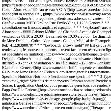
(https://assets.onedoc.ch/images/entities/cd25e2ccf6c216d65b725c
(https://assets.onedoc.ch/images/entities/cd25e2ccf6c216d65b725c4
Cohen Aloro est affiliée au réseau ASCA](https://assets.onedoc.c
annonçant la section FAQ](https://www.onedoc.ch/assets/images/ic
Delphine Cohen Aloro reçoit des patients aux adresses suivantes: 
Genève - #### MEDIGroupe Rue Emile-Yung 1 1205 Genève * * * *ke
consultations en français, anglais et espagnol. * * * *keyboard\_ar
Aloro sont: - #### Cabinet Médical de Champel: Avenue de Champel 24
vendredi de 08:30 à 20:00 - Le samedi de 10:00 à 20:00 - Le diman
de Mme Delphine Cohen Aloro sont: - Cabinet Médical de Champel: [
(tel:+41228398070) * * * *keyboard\_arrow\_right* ## Est-ce que M
rendez-vous, les nouveaux patients peuvent facilement réserver en 
est spécialiste en [nutrition](https://www.onedoc.ch/fr/therapeute-
Delphine Cohen Aloro consulte pour les raisons suivantes: Nutrition: -
distance - 85 chf - Consultation Visio / à distance - 120 chf - Consulta