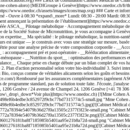
icons/locations.svg) ### Lieux de consultation Cabinet Médical de Cha
phine-cohen-aloro) [MEDIGroupe à Genève](https://www.onedoc.ch/fr/th
](https://www.onedoc.ch/assets/images/icons/map.svg) ### Carte et in
 - Ouvre à 08:30 *expand\_more* Lundi: 08:30 - 20:00 Mardi: 08:30 -
t annonçant la présentation de l’établissement](https://www.onedoc.ch
réée ASCA__ Pilotage métabolique · Accompagnement métabolique des tr
ée de la Société Suisse de Micronutrition, je vous accompagne à Genève 
on expertise__ Ma spécialité : le pilotage métabolique, la nutrition-san
rs est unique — je construis avec vous une stratégie sur mesure, basée s
métrie pour une analyse précise de votre composition corporelle - __A
 : accompagnement pré et post-opératoire - __Rééducation alimentaire__ 
i-ménopause - __Nutrition du sport__ : optimisation des performances e
nce__ Chaque prise en charge débute par un bilan complet de vos habit
 2. Plan d'action personnalisé selon votre bio-individualité 3. Suivi int
 conçus comme de véritables alicaments selon les goûts et besoins 
.com/) Remboursé par les assurances complémentaires (agrément ASCA
as de programme standard, pas de solution toute faite. J'écoute, j'analys
t Yung, 1206 Genève / 24 avenue de Champel 24, 1206 Genève [+41 78 
w\_drop\_down*Voir plus](https://www.onedoc.ch) [![Mme Cohen Alor
a6498ef6b4edbe3c852972f9cbc77bd7315774c5-small.jpg "Mme Cohen Alo
a6498ef6b4edbe3c852972f9cbc77bd7315774c5.jpg)[![Cabinet Médical d
d23772a78394e54079b36d27f0a13505c2377f3f23e-small.png "Cabinet Mé
d23772a78394e54079b36d27f0a13505c2377f3f23e.png)[![Cabinet Médica
49d90601276181ba8f7185985b5401aa95e21b8a72d-small.png "Cabinet Méd
49d90601276181ba8f7185985b5401aa95e21b8a72d.png)[![Cabinet Médical