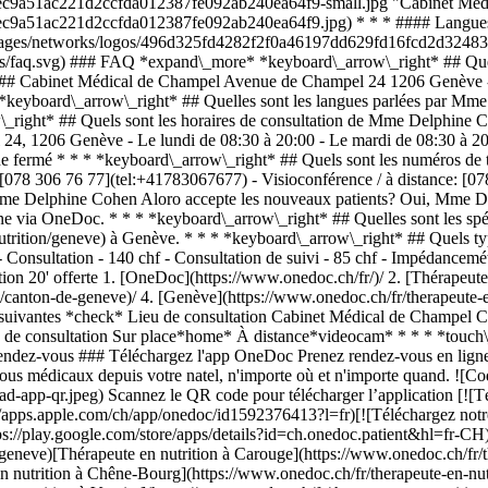
4bec9a51ac221d2ccfda012387fe092ab240ea64f9-small.jpg "Cabinet Médi
bec9a51ac221d2ccfda012387fe092ab240ea64f9.jpg) * * * #### Langues 
h/images/networks/logos/496d325fd4282f2f0a46197dd629fd16fcd2d32483
ons/faq.svg) ### FAQ *expand\_more* *keyboard\_arrow\_right* ## Qu
- #### Cabinet Médical de Champel Avenue de Champel 24 1206 Genève 
yboard\_arrow\_right* ## Quelles sont les langues parlées par Mm
row\_right* ## Quels sont les horaires de consultation de Mme Delphin
, 1206 Genève - Le lundi de 08:30 à 20:00 - Le mardi de 08:30 à 20:0
che fermé * * * *keyboard\_arrow\_right* ## Quels sont les numéros 
078 306 76 77](tel:+41783067677) - Visioconférence / à distance: [
me Delphine Cohen Aloro accepte les nouveaux patients? Oui, Mme De
ligne via OneDoc. * * * *keyboard\_arrow\_right* ## Quelles sont le
en-nutrition/geneve) à Genève. * * * *keyboard\_arrow\_right* ## Que
 Consultation - 140 chf - Consultation de suivi - 85 chf - Impédancemétr
tion 20' offerte
1. [OneDoc](https://www.onedoc.ch/fr/)/ 2. [Thérapeute en nutrition](https://www.onedoc.ch/fr/therapeute-en-nutrition)/ 3. [Canton de Genève](https://www.onedoc.ch/fr/therapeute-en-nutrition/canton-de-geneve)/ 4. [Genève](https://www.onedoc.ch/fr/therapeute-en-nutrition/geneve)/ 5. Mme Delphine Cohen Aloro ### Prenez RDV avec Mme Delphine Cohen Aloro Renseignez les informations suivantes *check* Lieu de consultation Cabinet Médical de Champel Cabinet Médical de Champel Sélectionnez un lieu * * * *check* Spécialité Nutrition Nutrition Sélectionnez une spécialité * * * 3 Type de consultation Sur place*home* À distance*videocam* * * * *touch\_app* Choisissez un créneau horaire *chevron\_left* jeu. 06 août *chevron\_right* Voir plus de rendez-vous Créneau horaire Prendre rendez-vous ### Téléchargez l'app OneDoc Prenez rendez-vous en ligne chez un médecin, un dentiste ou un thérapeute proche de vous en Suisse. L'application OneDoc vous permet de gérer tous vos rendez-vous médicaux depuis votre natel, n'importe où et n'importe quand. ![Code QR redirigeant vers l’App Store ou Google Play pour télécharger l’app OneDoc Patients](https://www.onedoc.ch/assets/images/download-app-qr.jpeg) Scannez le QR code pour télécharger l’application [![Téléchargez notre application sur l'App Store!](https://www.onedoc.ch/assets/images/app-store-badge-fr.svg)](https://apps.apple.com/ch/app/onedoc/id1592376413?l=fr)[![Téléchargez notre application sur le Google Play Store!](https://www.onedoc.ch/assets/images/google-play-badge-fr.png)](https://play.google.com/store/apps/details?id=ch.onedoc.patient&hl=fr-CH) *keyboard\_arrow\_right* ## Spécialités associées [Thérapeute en nutrition à Genève](https://www.onedoc.ch/fr/therapeute-en-nutrition/geneve)[Thérapeute en nutrition à Carouge](https://www.onedoc.ch/fr/therapeute-en-nutrition/carouge)[Thérapeute en nutrition à Nyon](https://www.onedoc.ch/fr/therapeute-en-nutrition/nyon)[Thérapeute en nutrition à Chêne-Bourg](https://www.onedoc.ch/fr/therapeute-en-nutrition/chene-bourg)[Thérapeute en nutrition à Gland](https://www.onedoc.ch/fr/therapeute-en-nutrition/gland)[Thérapeute en nutrition à Vernier](https://www.onedoc.ch/fr/therapeute-en-nutrition/vernier)[Thérapeute en nutrition à Morges](https://www.onedoc.ch/fr/therapeute-en-nutrition/morges)[Thérapeute en nutrition à Plan-les-Ouates](https://www.onedoc.ch/fr/therapeute-en-nutrition/plan-les-ouates)[Thérapeute en nutrition à Rolle](https://www.onedoc.ch/fr/therapeute-en-nutrition/rolle)[Thérapeute en nutrition à Saint-Sulpice](https://www.onedoc.ch/fr/therapeute-en-nutrition/saint-sulpice)[Thérapeute en nutrition à Meyrin](https://www.onedoc.ch/fr/therapeute-en-nutrition/meyrin)[Thérapeute en nutrition à Versoix](https://www.onedoc.ch/fr/therapeute-en-nutrition/versoix)[Thérapeute en nutrition à Yens](https://www.onedoc.ch/fr/therapeute-en-nutrition/yens)[Thérapeute en nutrition à Collonge-Bellerive](https://www.onedoc.ch/fr/therapeute-en-nutrition/collonge-bellerive)[Thérapeute en nutrition à Le Grand-Saconnex](https://www.onedoc.ch/fr/therapeute-en-nutrition/le-grand-saconnex)[Thérapeute en nutrition à Lancy](https://www.onedoc.ch/fr/therapeute-en-nutrition/lancy)[Thérapeute en nutrition à Onex](https://www.onedoc.ch/fr/therapeute-en-nutrition/onex)[Thérapeute en nutrition à Vandœuvres](https://www.onedoc.ch/fr/therapeute-en-nutrition/vand%C5%93uvres)[Thérapeute en nutrition à Vésenaz](https://www.onedoc.ch/fr/therapeute-en-nutrition/vesenaz)[Thérapeute en nutrition à Bassins](https://www.onedoc.ch/fr/therapeute-en-nutrition/bassins)[Thérapeute en nutrition à Coppet](https://www.onedoc.ch/fr/therapeute-en-nutrition/coppet) *keyboard\_arrow\_right* ## Recherches fréquentes [Physiothérapeute à Genève](https://www.onedoc.ch/fr/physiotherapeute/geneve)[Psychologue à Genève](https://www.onedoc.ch/fr/psychologue/geneve)[Médecin généraliste à Genève](https://www.onedoc.ch/fr/medecin-generaliste/geneve)[Thérapeute en drainage lymphatique à Genève](https://www.onedoc.ch/fr/therapeute-en-drainage-lymphatique/geneve)[Masseur classique à Genève](https://www.onedoc.ch/fr/masseur-classique/geneve)[Spécialiste en médecine interne générale à Genève](https://www.onedoc.ch/fr/specialiste-en-medecine-interne-generale/geneve)[Réflexologue à Genève](https://www.onedoc.ch/fr/reflexologue/geneve)[Médecin-dentiste à Genève](https://www.onedoc.ch/fr/medecin-dentiste/geneve)[Acupuncteur à Genève](https://www.onedoc.ch/fr/acupuncteur/geneve)[Spécialiste en Médecine Traditionnelle Chinoise (MTC) à Genève