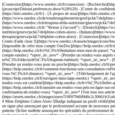
[Connexion](https://www.onedoc.ch/fr/connexion) - [Recherche](https
(javascript:Didomi.preferences.show%28%29) - [Centre de confidentiali
(https://info.onedoc.ch/fr/) - [À propos de nous](https://info.onedoc.ch/
(https://www.onedoc.ch/de/ernahrungsberaterin/genf/pckk7/delphine-c
(https://www.onedoc.ch/it/terapista-della-nutrizione/ginevra/pckk7/
(https://www.onedoc.ch/fr/ "Retour à l'accueil") - [Deutsch](https:/
nutrition/geneve/pckk7/delphine-cohen-aloro) - [Italiano](https://www
therapist/geneva/pckk7/delphine-cohen-aloro)
- [Connexion](https://w
Centre d'aide close ![](https://www.onedoc.ch/assets/images/icons/
[Impossible de créer mon compte OneDoc](https://help.onedoc.ch/f
(https://help.onedoc.ch/fr/r%C3%A9initialiser-mon-mot-de-passe) *o
compte-onedoc) *open\_in\_new*
- [Prendre un rendez-vous auprès 
m%C3%A9decin/th%C3%A9rapeute-habituel) *open\_in\_new* - [Pren
[Prendre un rendez-vous pour un proche](https://help.onedoc.ch/fr
(https://help.onedoc.ch/fr/comment-fonctionne-une-consultation-vid
vous-%C3%A0-distance) *open\_in\_new*
- [Téléchargement de l
(https://help.onedoc.ch/fr/naviguer-dans-lapp-onedoc) *open\_in\_
rendez-vous est confirmé](https://help.onedoc.ch/fr/v%C3%A9rifie
(https://help.onedoc.ch/fr/annuler-un-rendez-vous-pris-en-ligne-sur-
confirmation-de-rendez-vous) *open\_in\_new* [Voir tous nos article
(https://assets.onedoc.ch/images/users/55f6979dfd9d6c2c30661b31
# Mme Delphine Cohen Aloro ![Badge indiquant un profil vérifié](htt
un signe plus annonçant que le professionnel accepte de nouveaux p
patients ![Icône mallette annonçant les spécialités du professionnel d