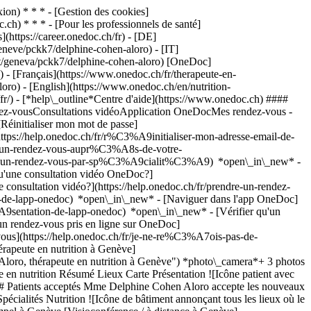
on) * * * - [Gestion des cookies]
ch) * * * - [Pour les professionnels de santé]
s](https://career.onedoc.ch/fr)
- [DE]
eneve/pckk7/delphine-cohen-aloro) - [IT]
ist/geneva/pckk7/delphine-cohen-aloro) [OneDoc]
 - [Français](https://www.onedoc.ch/fr/therapeute-en-
loro) - [English](https://www.onedoc.ch/en/nutrition-
fr/)
- [*help\_outline*Centre d'aide](https://www.onedoc.ch) ####
endez-vousConsultations vidéoApplication OneDocMes rendez-vous -
éinitialiser mon mot de passe]
ttps://help.onedoc.ch/fr/r%C3%A9initialiser-mon-adresse-email-de-
dre-un-rendez-vous-aupr%C3%A8s-de-votre-
dre-un-rendez-vous-par-sp%C3%A9cialit%C3%A9) *open\_in\_new* -
qu'une consultation vidéo OneDoc?]
nsultation vidéo?](https://help.onedoc.ch/fr/prendre-un-rendez-
de-lapp-onedoc) *open\_in\_new* - [Naviguer dans l'app OneDoc]
C3%A9sentation-de-lapp-onedoc) *open\_in\_new*
- [Vérifier qu'un
n rendez-vous pris en ligne sur OneDoc]
-vous](https://help.onedoc.ch/fr/je-ne-re%C3%A7ois-pas-de-
rapeute en nutrition à Genève]
ro, thérapeute en nutrition à Genève") *photo\_camera*+ 3 photos
en nutrition Résumé Lieux Carte Présentation ![Icône patient avec
### Patients acceptés Mme Delphine Cohen Aloro accepte les nouveaux
pécialités Nutrition ![Icône de bâtiment annonçant tous les lieux où le