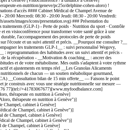
mpel à Genève [Visioconférence / à distance à Genève]
erapeute-en-nutrition/geneve/pc25o/delphine-cohen-aloro) !
formations d'accès #### Cabinet Médical de Champel Avenue de
 20:00 Mercredi: 08:30 - 20:00 Jeudi: 08:30 - 20:00 Vendredi:
/assets/images/icons/presentation.svg) ### Présentation du
aitements (GLP-1) - Perte de poids · Nutrition du sport · Contrôle
et en visioconférence pour transformer votre santé grâce à une
té durable, l'accompagnement des protocoles de perte de poids
ur l'écoute et un suivi attentif et précis. __Pourquoi me consulter ?__
ccompagner les traitements GLP-1__ : suivi personnalisé Wegovy,
: reprogrammation des habitudes avec un suivi attentif et précis -
t de la récupération - __Motivation & coaching__ : ancrer des
udes et de votre métabolisme. Mes outils s'adaptent à votre rythme
eractif et ajustements en temps réel __Les Granolas Alicaments
nutritionnels de chacun — un soutien métabolique gourmand,
) __Consultation bilan de 15 min offerte__ — Faisons le point
e et je construis avec vous une stratégie nutritionnelle sur mesure —
306 76 77](tel://+41783067677)[www.myfoodbalance.com]
o, thérapeute en nutrition à Genève]
ro, thérapeute en nutrition à Genève")]
e Champel, cabinet à Genève]
dical de Champel, cabinet à Genève")]
l de Champel, cabinet à Genève]
ical de Champel, cabinet à Genève")]
 de Champel, cabinet à Genève]