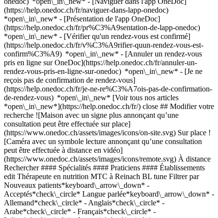
onedoc) *open\_in\_new* - [Naviguer dans l'app OneDoc]
(https://help.onedoc.ch/fr/naviguer-dans-lapp-onedoc)
*open\_in\_new* - [Présentation de l'app OneDoc]
(https://help.onedoc.ch/fr/pr%C3%A9sentation-de-lapp-onedoc)
*open\_in\_new*
- [Vérifier qu'un rendez-vous est confirmé](https://help.onedoc.ch/fr/v%C3%A9rifier-quun-rendez-vous-est-confirm%C3%A9) *open\_in\_new* - [Annuler un rendez-vous pris en ligne sur OneDoc](https://help.onedoc.ch/fr/annuler-un-rendez-vous-pris-en-ligne-sur-onedoc) *open\_in\_new* - [Je ne reçois pas de confirmation de rendez-vous](https://help.onedoc.ch/fr/je-ne-re%C3%A7ois-pas-de-confirmation-de-rendez-vous) *open\_in\_new* [Voir tous nos articles *open\_in\_new*](https://help.onedoc.ch/fr/) close ## Modifier votre recherche ![Maison avec un signe plus annonçant qu’une consultation peut être effectuée sur place](https://www.onedoc.ch/assets/images/icons/on-site.svg) Sur place ![Caméra avec un symbole lecture annonçant qu’une consultation peut être effectuée à distance en vidéo](https://www.onedoc.ch/assets/images/icons/remote.svg) À distance Rechercher #### Spécialités #### Praticiens #### Établissements edit Thérapeute en nutrition MTC à Reinach BL tune Filtrer par Nouveaux patients*keyboard\_arrow\_down* - Acceptés*check\_circle* Langue parlée*keyboard\_arrow\_down* - Allemand*check\_circle* - Anglais*check\_circle* - Arabe*check\_circle* - Français*check\_circle* - Italien*check\_circle* - Japonais*check\_circle* Sexe*keyboard\_arrow\_down* - Femme*check\_circle* - Homme*check\_circle* Réseau*keyboard\_arrow\_down* - ASCA*check\_circle* - RME*check\_circle* Disponibilité*keyboard\_arrow\_down* - Disponible aujourdhui*check\_circle* - Dans les 3 prochains jours*check\_circle* - Dans les 7 prochains jours*check\_circle* - Dans les 14 prochains jours*check\_circle* # Thérapeute en nutrition MTC à Reinach BL: prenez rendez-vous en ligne aujourd'hui ## 1 résultat à Reinach BL [![Mme Daniela Elle Oehler, thérapeute en acupressure à Reinach](https://assets.onedoc.ch/images/users/23a36470d126a4ee2b5f991c30666c87224731f1f1f7eb8088e9f70784988463-small.jpg "Mme Daniela Elle Oehler, thérapeute en acupressure à Reinach")](https://www.onedoc.ch/fr/therapeute-en-acupressure/reinach/pce24/daniela-elle-oehler) ### [Mme Daniela Elle Oehler](https://www.onedoc.ch/fr/therapeute-en-acupressure/reinach/pce24/daniela-elle-oehler) ![Badge indiquant un profil vérifié](https://www.onedoc.ch/assets/images/icons/checkmark.svg) [Thérapeute en acupressure](https://www.onedoc.ch/fr/therapeute-en-acupressure/reinach?state=BL), Thérapeute en nutrition MTC Devangãna Healing - Praxis für Chinesische & Holistische Medizin Im Reinacherhof 107A 4153 Reinach BL ![Mme Daniela Elle Oehler est affiliée au réseau ASCA](https://assets.onedoc.ch/images/networks/logos/496d325fd4282f2f0a46197dd629fd16fcd2d324839e441a2a65aaa74df08a15-small.png)![Mme Daniela Elle Oehler est affiliée au réseau RME](https://assets.onedoc.ch/images/networks/logos/a202aabd14cdddb5ff03205af2481fb805645ff903773c55a6c572d22f23762e-small.png) ![Icône patient avec un signe plus annonçant que le professionnel accepte de nouveaux patients](https://www.onedoc.ch/assets/images/icons/new-patients.svg)Accepte les nouveaux patients [Réserver un RDV](https://www.onedoc.ch/fr/therapeute-en-acupressure/reinach/pce24/daniela-elle-oehler) *chevron\_left* lun. 03 août *chevron\_right* Voir plus de rendez-vous *error\_outline* Une erreur s'est produite lors du chargement des disponibilités [Réessayer](https://www.onedoc.ch) #### Vous êtes un professionnel de santé et vous n'apparaissez pas dans cette recherche? Contactez-nous pour obtenir le référencement de votre cabinet. [Ajouter votre cabinet](https://info.onedoc.ch/fr/) 1. [OneDoc](https://www.onedoc.ch/fr/)/ 2. [Thérapeute en nutrition MTC](https://www.onedoc.ch/fr/therapeute-en-nutrition-mtc)/ 3. [Canton de Bâle-Campagne](https://www.onedoc.ch/fr/therapeute-en-nutrition-mtc/canton-de-bale-campagne)/ 4. Reinach BL ### Téléchargez l'app OneDoc Prenez rendez-vous en ligne chez un médecin, un dentiste ou un thérapeute proche de vous en Suisse. L'application OneDoc vous permet de gérer tous vos rendez-vous médicaux depuis votre natel, n'importe où et n'importe quand. ![Code QR redirigeant vers l’App Store ou Google Play pour télécharger l’app OneDoc Patients](https://www.onedoc.ch/assets/images/download-app-qr.jpeg) Scannez le QR code pour télécharger l’application [![Téléchargez notre application sur l'App Store!](https://www.onedoc.ch/assets/images/app-store-badge-fr.svg)](https://apps.apple.com/ch/app/onedoc/id1592376413?l=fr)[![Téléchargez notre application sur le Google Play Store!](https://www.onedoc.ch/assets/images/google-play-badge-fr.png)](https://play.google.com/store/apps/details?id=ch.onedoc.patient&hl=fr-CH) *keyboard\_arrow\_right* ## Affiner par expertise [Cancer de la vessie à Reinach BL](https://www.onedoc.ch/fr/cancer-de-la-vessie/reinach?state=BL)[Incontinence urinaire à Reinach BL](https://www.onedoc.ch/fr/incontinence-urinaire/reinach?state=BL)[Hyperplasie bénigne de la prostate (HBP) | Hypertrophie de la prostate à Reinach BL](https://www.onedoc.ch/fr/hyperplasie-benigne-de-la-prostate-hbp-hypertrophie-de-la-prostate/reinach?state=BL)[Dépistage infection urinaire à Reinach BL](https://www.onedoc.ch/fr/depistage-infection-urinaire/reinach?state=BL)[Cancer de la prostate à Reinach BL](https://www.onedoc.ch/fr/cancer-de-la-prostate/reinach?state=BL)[Cancer du rein à Reinach BL](https://www.onedoc.ch/fr/cancer-du-rein/reinach?state=BL)[Check-up | bilan de santé à Reinach BL](https://www.onedoc.ch/fr/check-up-bilan-de-sante/reinach?state=BL)[Vaccination Papillomavirus Humain (HPV) à Reinach BL](https://www.onedoc.ch/fr/vaccination-papillomavirus-humain-hpv/reinach?state=BL)[Examen médico sportif d'aptitude à la plongée à Reinach BL](https://www.onedoc.ch/fr/examen-medico-sportif-d-aptitude-a-la-plongee/reinach?state=BL)[Mesure du taux de fer | Ferritine à Reinach BL](https://www.onedoc.ch/fr/mesure-du-taux-de-fer-ferritine/reinach?state=BL)[Mycose vaginale à Reinach BL](https://www.onedoc.ch/fr/mycose-vaginale/reinach?state=BL)[Contrôle médical permis de conduire NIVEAU 1 à Reinach BL](https://www.onedoc.ch/fr/controle-medical-permis-de-conduire-niveau-1/reinach?state=BL)[Contrôle médical permis de conduire NIVEAU 2 à Reinach BL](https://www.onedoc.ch/fr/controle-medical-permis-de-conduire-niveau-2/reinach?state=BL)[Vaccination grippe à Reinach BL](https://www.onedoc.ch/fr/vaccination-grippe/reinach?state=BL)[Trigger point thérapie à Reinach BL](https://www.onedoc.ch/fr/trigger-point-therapie/reinach?state=BL)[Bas de compression à Reinach BL](https://www.onedoc.ch/fr/bas-de-compression/reinach?state=BL)[Dry Needling à Reinach BL](https://www.onedoc.ch/fr/dry-needling/reinach?state=BL)[Contraception à Reinach BL](https://www.onedoc.ch/fr/contraception/reinach?state=BL)[Ménopause à Reinach BL](https://www.onedoc.ch/fr/menopause/reinach?state=BL)[Thérapie Manuelle à Reinach BL](https://www.onedoc.ch/fr/therapie-manuelle/reinach?state=BL)[Céphalée et migraine à Reinach BL](https://www.onedoc.ch/fr/cephalee-et-migraine/reinach?state=BL) *keyboard\_arrow\_right* ## Recherches associées [Thérapeute en nutrition MTC à Suhr](https://www.onedoc.ch/fr/therapeute-en-nutrition-mtc/suhr) *keyboard\_arrow\_right* ## Recherches fréquentes [Dermatologue à Reinach BL](https://www.onedoc.ch/fr/dermatologue/reinach?state=BL)[Physiothérapeute à Reinach BL](https://www.onedoc.ch/fr/physiotherapeute/reinach?state=BL)[Médecin généraliste à Reinach BL](https://www.onedoc.ch/fr/medecin-generaliste/reinach?state=BL)[Urologue à Reinach BL](https://www.onedoc.ch/fr/urologue/reinach?state=BL)[Orthopédiste à Reinach BL](https://www.onedoc.ch/fr/orthopediste/reinach?state=BL)[Médecin du trafic à Reinach BL](https://www.onedoc.ch/fr/medecin-du-trafic/reinach?state=BL)[Spécialiste en médecine de plongée et médecine hyperbare à Reinach BL](https://www.onedoc.ch/fr/specialiste-en-medecine-de-plongee-et-medecine-hyperbare/reinach?state=BL)[Médecin du sport à Reinach BL](https://www.onedoc.ch/fr/medecin-du-sport/reinach?state=BL)[Ostéopathe à Reinach BL](https://www.onedoc.ch/fr/osteopathe/reinach?state=BL)[Acupuncteur à Reinach BL](https://www.onedoc.ch/fr/acupuncteur/reinach?state=BL)[Spécialiste en Médecine Traditionnelle Chinoise (MTC) à Reinach BL](https://www.onedoc.ch/fr/specialiste-en-medecine-traditionnelle-chinoise-mtc/reinach?state=BL)[Thérapeute en hypnose à Reinach BL](https://www.onedoc.ch/fr/therapeute-en-hypnose/reinach?state=BL)[Magnétiseur/biomagnétiseur à Reinach BL](https://www.onedoc.ch/fr/magnetiseur-biomagnetiseur/reinach?state=BL)[Réflexologue à Reinach BL](https://www.onedoc.ch/fr/reflexologue/reinach?state=BL)[Thérapeute en acupressure à Reinach BL](https://www.onedoc.ch/fr/therapeute-en-acupressure/reinach?state=BL)[Thérapeute par la respiration à Reinach BL](https://www.onedoc.ch/fr/therapeute-par-la-respiration/reinach?state=BL)[Gynécologue obstétricien à Reinach BL](https://www.onedoc.ch/fr/gynecologue-obstetricien/reinach?state=BL)[Infectiologue à Reinach BL](https://www.onedoc.ch/fr/infectiologue/reinach?state=BL)[Centre de vaccination à Reinach BL](https://www.onedoc.ch/fr/centre-de-vaccination/reinach?state=BL)[Laboratoire d'analyses médicales à Reinach BL](https://www.onedoc.ch/fr/laboratoire-d-analyses-medicales/reinach?state=BL)[Prestations de santé en pharmacie à Reinach BL](https://www.onedoc.ch/fr/prestations-de-sante-en-pharmacie/reinach?state=BL) *keyboard\_arrow\_right* ## Annuaire des professionnels de santé suisses [Thérapeutes en nutrition MTC par ville](https://www.onedoc.ch/fr/therapeute-en-nutrition-mtc/villes) [Liste des praticiens](https://www.onedoc.ch/fr/annuaire) [A](https://www.onedoc.ch/fr/annuaire/A) [B](https://www.onedoc.ch/fr/annuaire/B) [C](https://www.onedoc.ch/fr/annuaire/C) [D](https://www.onedoc.ch/fr/annuaire/D) [E](https://www.onedoc.ch/fr/annuaire/E) [F](https://www.onedoc.ch/fr/annuaire/F) [G](https://www.onedoc.ch/fr/annuaire/G) [H](https://www.onedoc.ch/fr/annuaire/H) [I](https://www.onedoc.ch/fr/annuaire/I) [J](ht