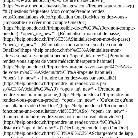
(https://www.onedoc.ch) #### Centre d'aide close ![]
(https://www.onedoc.ch/assets/images/icons/frequent-questions.svg)
## Questions fréquentes Mon comptePrendre rendez-
vousConsultations vidéoApplication OneDocMes rendez-vous -
[Impossible de créer mon compte OneDoc]
(https://help.onedoc.ch/fr/impossible-de-cr%C3%A9er-mon-compte-
onedoc) *open\_in\_new* - [Réinitialiser mon mot de passe]
(https://help.onedoc.ch/fr/r%C3%A9initialiser-mon-mot-de-passe)
*open\_in\_new* - [Réinitialiser mon adresse email de compte
OneDoc](https://help.onedoc.ch/fr/r%C3%A9initialiser-mon-
adresse-email-de-compte-onedoc) *open\_in\_new*
- [Prendre un
rendez-vous auprès de votre médecin/thérapeute habituel]
(https://help.onedoc.ch/fr/prendre-un-rendez-vous-aupr%C3%A8s-
de-votre-m%C3%A9decin/th%C3%A9rapeute-habituel)
*open\_in\_new* - [Prendre un rendez-vous par spécialité]
(https://help.onedoc.ch/fr/prendre-un-rendez-vous-par-
sp%C3%A9cialit%C3%A9) *open\_in\_new* - [Prendre un
rendez-vous pour un proche](https://help.onedoc.ch/fr/prendre-un-
rendez-vous-pour-un-proche) *open\_in\_new*
- [Qu'est ce qu'une
consultation vidéo OneDoc?](https://help.onedoc.ch/fr/comment-
fonctionne-une-consultation-vid%C3%A9o) *open\_in\_new* -
[Comment prendre rendez-vous pour une consultation vidéo?]
(https://help.onedoc.ch/fr/prendre-un-rendez-vous-%C3%A0-
distance) *open\_in\_new*
- [Téléchargement de l'app OneDoc]
(https://help.onedoc.ch/fr/t%C3%A9l%C3%A9chargement-de-lapp-