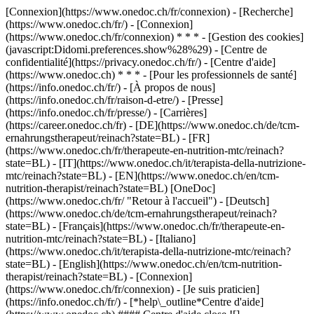
[Connexion](https://www.onedoc.ch/fr/connexion) - [Recherche]
(https://www.onedoc.ch/fr/) - [Connexion]
(https://www.onedoc.ch/fr/connexion) * * * - [Gestion des cookies]
(javascript:Didomi.preferences.show%28%29) - [Centre de
confidentialité](https://privacy.onedoc.ch/fr/) - [Centre d'aide]
(https://www.onedoc.ch) * * * - [Pour les professionnels de santé]
(https://info.onedoc.ch/fr/) - [À propos de nous]
(https://info.onedoc.ch/fr/raison-d-etre/) - [Presse]
(https://info.onedoc.ch/fr/presse/) - [Carrières]
(https://career.onedoc.ch/fr)
- [DE](https://www.onedoc.ch/de/tcm-
ernahrungstherapeut/reinach?state=BL) - [FR]
(https://www.onedoc.ch/fr/therapeute-en-nutrition-mtc/reinach?
state=BL) - [IT](https://www.onedoc.ch/it/terapista-della-nutrizione-
mtc/reinach?state=BL) - [EN](https://www.onedoc.ch/en/tcm-
nutrition-therapist/reinach?state=BL) [OneDoc]
(https://www.onedoc.ch/fr/ "Retour à l'accueil") - [Deutsch]
(https://www.onedoc.ch/de/tcm-ernahrungstherapeut/reinach?
state=BL) - [Français](https://www.onedoc.ch/fr/therapeute-en-
nutrition-mtc/reinach?state=BL) - [Italiano]
(https://www.onedoc.ch/it/terapista-della-nutrizione-mtc/reinach?
state=BL) - [English](https://www.onedoc.ch/en/tcm-nutrition-
therapist/reinach?state=BL)
- [Connexion]
(https://www.onedoc.ch/fr/connexion) - [Je suis praticien]
(https://info.onedoc.ch/fr/)
- [*help\_outline*Centre d'aide]