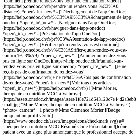
[Comment prendre rendez-vous pour une consultation vidéo?]
(https://help.onedoc.ch/fr/prendre-un-rendez-vous-%C3%A0-
distance) *open\_in\_new*
- [Téléchargement de l'app OneDoc]
(https://help.onedoc.ch/fr/t%C3%A9l%C3%A9chargement-de-lapp-
onedoc) *open\_in\_new* - [Naviguer dans l'app OneDoc]
(https://help.onedoc.ch/fr/naviguer-dans-lapp-onedoc)
*open\_in\_new* - [Présentation de l'app OneDoc]
(https://help.onedoc.ch/fr/pr%C3%A9sentation-de-lapp-onedoc)
*open\_in\_new*
- [Vérifier qu'un rendez-vous est confirmé]
(https://help.onedoc.ch/fr/v%C3%A9rifier-quun-rendez-vous-est-
confirm%C3%A9) *open\_in\_new* - [Annuler un rendez-vous
pris en ligne sur OneDoc](https://help.onedoc.ch/fr/annuler-un-
rendez-vous-pris-en-ligne-sur-onedoc) *open\_in\_new* - [Je ne
reçois pas de confirmation de rendez-vous]
(https://help.onedoc.ch/fr/je-ne-re%C3%A7ois-pas-de-confirmation-
de-rendez-vous) *open\_in\_new* [Voir tous nos articles
*open\_in\_new*](https://help.onedoc.ch/fr/) ![Mme Morier,
thérapeute en nutrition MCO à Valbroye]
(https://assets.onedoc.ch/images/users/1f8e721d643120c7e44d2a3
small.jpg "Mme Morier, thérapeute en nutrition MCO à Valbroye")
*photo\_camera*+ 1 photo # Mme Clémence Morier ![Badge
indiquant un profil vérifié]
(https://www.onedoc.ch/assets/images/icons/checkmark.svg) ##
Thérapeute en nutrition MCO Résumé Carte Présentation ![Icône
patient avec un signe plus annonçant que le professionnel accepte de