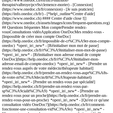
(https://www.onedoc.ch/en/mco-nutrition-
therapist/valbroye/pcv9s/clemence-morier)
- [Connexion]
(https://www.onedoc.ch/fr/connexion) - [Je suis praticien]
(https://info.onedoc.ch/fr/)
- [*help\_outline*Centre d'aide]
(https://www.onedoc.ch) #### Centre d'aide close ![]
(https://www.onedoc.ch/assets/images/icons/frequent-questions.svg)
## Questions fréquentes Mon comptePrendre rendez-
vousConsultations vidéoApplication OneDocMes rendez-vous -
[Impossible de créer mon compte OneDoc]
(https://help.onedoc.ch/fr/impossible-de-cr%C3%A9er-mon-compte-
onedoc) *open\_in\_new* - [Réinitialiser mon mot de passe]
(https://help.onedoc.ch/fr/r%C3%A9initialiser-mon-mot-de-passe)
*open\_in\_new* - [Réinitialiser mon adresse email de compte
OneDoc](https://help.onedoc.ch/fr/r%C3%A9initialiser-mon-
adresse-email-de-compte-onedoc) *open\_in\_new*
- [Prendre un
rendez-vous auprès de votre médecin/thérapeute habituel]
(https://help.onedoc.ch/fr/prendre-un-rendez-vous-aupr%C3%A8s-
de-votre-m%C3%A9decin/th%C3%A9rapeute-habituel)
*open\_in\_new* - [Prendre un rendez-vous par spécialité]
(https://help.onedoc.ch/fr/prendre-un-rendez-vous-par-
sp%C3%A9cialit%C3%A9) *open\_in\_new* - [Prendre un
rendez-vous pour un proche](https://help.onedoc.ch/fr/prendre-un-
rendez-vous-pour-un-proche) *open\_in\_new*
- [Qu'est ce qu'une
consultation vidéo OneDoc?](https://help.onedoc.ch/fr/comment-
fonctionne-une-consultation-vid%C3%A9o) *open\_in\_new* -