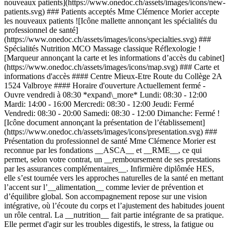
nouveaux patients](https://www.onedoc.ch/assets/images/icons/new-
patients.svg) ### Patients acceptés Mme Clémence Morier accepte
les nouveaux patients ![Icône mallette annonçant les spécialités du
professionnel de santé]
(https://www.onedoc.ch/assets/images/icons/specialties.svg) ###
Spécialités Nutrition MCO Massage classique Réflexologie !
[Marqueur annonçant la carte et les informations d’accès du cabinet]
(https://www.onedoc.ch/assets/images/icons/map.svg) ### Carte et
informations d'accès #### Centre Mieux-Etre Route du Collège 2A
1524 Valbroye #### Horaire d'ouverture Actuellement fermé -
Ouvre vendredi à 08:30 *expand\_more* Lundi: 08:30 - 12:00
Mardi: 14:00 - 16:00 Mercredi: 08:30 - 12:00 Jeudi: Fermé
Vendredi: 08:30 - 20:00 Samedi: 08:30 - 12:00 Dimanche: Fermé !
[Icône document annonçant la présentation de l’établissement]
(https://www.onedoc.ch/assets/images/icons/presentation.svg) ###
Présentation du professionnel de santé Mme Clémence Morier est
reconnue par les fondations __ASCA__ et __RME__, ce qui
permet, selon votre contrat, un __remboursement de ses prestations
par les assurances complémentaires__. Infirmière diplômée HES,
elle s’est tournée vers les approches naturelles de la santé en mettant
l’accent sur l’__alimentation__ comme levier de prévention et
d’équilibre global. Son accompagnement repose sur une vision
intégrative, où l’écoute du corps et l’ajustement des habitudes jouent
un rôle central. La __nutrition__ fait partie intégrante de sa pratique.
Elle permet d'agir sur les troubles digestifs, le stress, la fatigue ou