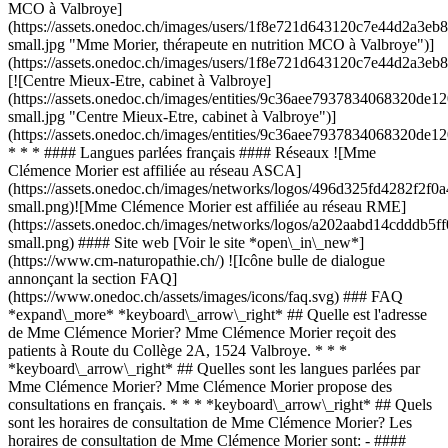
MCO à Valbroye]
(https://assets.onedoc.ch/images/users/1f8e721d643120c7e44d2a3
small.jpg "Mme Morier, thérapeute en nutrition MCO à Valbroye")]
(https://assets.onedoc.ch/images/users/1f8e721d643120c7e44d2a3
[![Centre Mieux-Etre, cabinet à Valbroye]
(https://assets.onedoc.ch/images/entities/9c36aee7937834068320d
small.jpg "Centre Mieux-Etre, cabinet à Valbroye")]
(https://assets.onedoc.ch/images/entities/9c36aee7937834068320d
* * * #### Langues parlées français #### Réseaux ![Mme
Clémence Morier est affiliée au réseau ASCA]
(https://assets.onedoc.ch/images/networks/logos/496d325fd4282f
small.png)![Mme Clémence Morier est affiliée au réseau RME]
(https://assets.onedoc.ch/images/networks/logos/a202aabd14cddd
small.png) #### Site web [Voir le site *open\_in\_new*]
(https://www.cm-naturopathie.ch/) ![Icône bulle de dialogue
annonçant la section FAQ]
(https://www.onedoc.ch/assets/images/icons/faq.svg) ### FAQ
*expand\_more* *keyboard\_arrow\_right* ## Quelle est l'adresse
de Mme Clémence Morier? Mme Clémence Morier reçoit des
patients à Route du Collège 2A, 1524 Valbroye. * * *
*keyboard\_arrow\_right* ## Quelles sont les langues parlées par
Mme Clémence Morier? Mme Clémence Morier propose des
consultations en français. * * * *keyboard\_arrow\_right* ## Quels
sont les horaires de consultation de Mme Clémence Morier? Les
horaires de consultation de Mme Clémence Morier sont: - ####