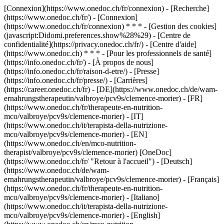
[Connexion](https://www.onedoc.ch/fr/connexion) - [Recherche]
(https://www.onedoc.ch/fr/) - [Connexion]
(https://www.onedoc.ch/fr/connexion) * * * - [Gestion des cookies]
(javascript:Didomi.preferences.show%28%29) - [Centre de
confidentialité](https://privacy.onedoc.ch/fr/) - [Centre d'aide]
(https://www.onedoc.ch) * * * - [Pour les professionnels de santé]
(https://info.onedoc.ch/fr/) - [À propos de nous]
(https://info.onedoc.ch/fr/raison-d-etre/) - [Presse]
(https://info.onedoc.ch/fr/presse/) - [Carrières]
(https://career.onedoc.ch/fr)
- [DE](https://www.onedoc.ch/de/wam-
ernahrungstherapeutin/valbroye/pcv9s/clemence-morier) - [FR]
(https://www.onedoc.ch/fr/therapeute-en-nutrition-
mco/valbroye/pcv9s/clemence-morier) - [IT]
(https://www.onedoc.ch/it/terapista-della-nutrizione-
mco/valbroye/pcv9s/clemence-morier) - [EN]
(https://www.onedoc.ch/en/mco-nutrition-
therapist/valbroye/pcv9s/clemence-morier) [OneDoc]
(https://www.onedoc.ch/fr/ "Retour à l'accueil") - [Deutsch]
(https://www.onedoc.ch/de/wam-
ernahrungstherapeutin/valbroye/pcv9s/clemence-morier) - [Français]
(https://www.onedoc.ch/fr/therapeute-en-nutrition-
mco/valbroye/pcv9s/clemence-morier) - [Italiano]
(https://www.onedoc.ch/it/terapista-della-nutrizione-
mco/valbroye/pcv9s/clemence-morier) - [English]