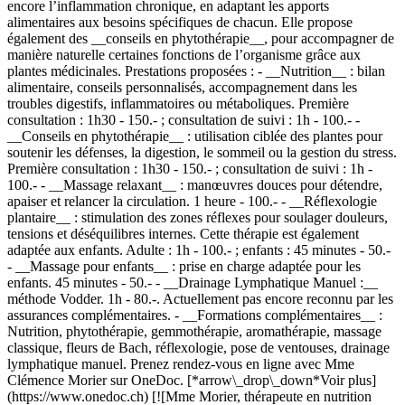
encore l’inflammation chronique, en adaptant les apports
alimentaires aux besoins spécifiques de chacun. Elle propose
également des __conseils en phytothérapie__, pour accompagner de
manière naturelle certaines fonctions de l’organisme grâce aux
plantes médicinales. Prestations proposées : - __Nutrition__ : bilan
alimentaire, conseils personnalisés, accompagnement dans les
troubles digestifs, inflammatoires ou métaboliques. Première
consultation : 1h30 - 150.- ; consultation de suivi : 1h - 100.- -
__Conseils en phytothérapie__ : utilisation ciblée des plantes pour
soutenir les défenses, la digestion, le sommeil ou la gestion du stress.
Première consultation : 1h30 - 150.- ; consultation de suivi : 1h -
100.- - __Massage relaxant__ : manœuvres douces pour détendre,
apaiser et relancer la circulation. 1 heure - 100.- - __Réflexologie
plantaire__ : stimulation des zones réflexes pour soulager douleurs,
tensions et déséquilibres internes. Cette thérapie est également
adaptée aux enfants. Adulte : 1h - 100.- ; enfants : 45 minutes - 50.-
- __Massage pour enfants__ : prise en charge adaptée pour les
enfants. 45 minutes - 50.- - __Drainage Lymphatique Manuel :__
méthode Vodder. 1h - 80.-. Actuellement pas encore reconnu par les
assurances complémentaires.
- __Formations complémentaires__ :
Nutrition, phytothérapie, gemmothérapie, aromathérapie, massage
classique, fleurs de Bach, réflexologie, pose de ventouses, drainage
lymphatique manuel. Prenez rendez-vous en ligne avec Mme
Clémence Morier sur OneDoc. [*arrow\_drop\_down*Voir plus]
(https://www.onedoc.ch) [![Mme Morier, thérapeute en nutrition