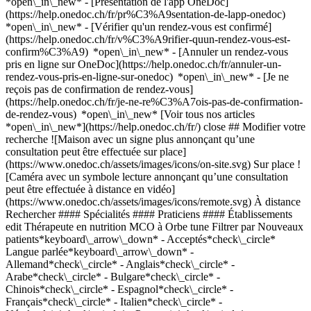
*open\_in\_new* - [Présentation de l'app OneDoc]
(https://help.onedoc.ch/fr/pr%C3%A9sentation-de-lapp-onedoc)
*open\_in\_new*
- [Vérifier qu'un rendez-vous est confirmé](https://help.onedoc.ch/fr/v%C3%A9rifier-quun-rendez-vous-est-confirm%C3%A9) *open\_in\_new* - [Annuler un rendez-vous pris en ligne sur OneDoc](https://help.onedoc.ch/fr/annuler-un-rendez-vous-pris-en-ligne-sur-onedoc) *open\_in\_new* - [Je ne reçois pas de confirmation de rendez-vous](https://help.onedoc.ch/fr/je-ne-re%C3%A7ois-pas-de-confirmation-de-rendez-vous) *open\_in\_new* [Voir tous nos articles *open\_in\_new*](https://help.onedoc.ch/fr/) close ## Modifier votre recherche ![Maison avec un signe plus annonçant qu’une consultation peut être effectuée sur place](https://www.onedoc.ch/assets/images/icons/on-site.svg) Sur place ![Caméra avec un symbole lecture annonçant qu’une consultation peut être effectuée à distance en vidéo](https://www.onedoc.ch/assets/images/icons/remote.svg) À distance Rechercher #### Spécialités #### Praticiens #### Établissements edit Thérapeute en nutrition MCO à Orbe tune Filtrer par Nouveaux patients*keyboard\_arrow\_down* - Acceptés*check\_circle* Langue parlée*keyboard\_arrow\_down* - Allemand*check\_circle* - Anglais*check\_circle* - Arabe*check\_circle* - Bulgare*check\_circle* - Chinois*check\_circle* - Espagnol*check\_circle* - Français*check\_circle* - Italien*check\_circle* - Néerlandais*check\_circle* - Portugais*check\_circle* Sexe*keyboard\_arrow\_down* - Femme*check\_circle* - Homme*check\_circle* Réseau*keyboard\_arrow\_down* - ASCA*check\_circle* - RME*check\_circle* - NVS*check\_circle* Disponibilité*keyboard\_arrow\_down* - Disponible aujourdhui*check\_circle* - Dans les 3 prochains jours*check\_circle* - Dans les 7 prochains jours*check\_circle* - Dans les 14 prochains jours*check\_circle* # Thérapeute en nutrition MCO à Orbe: prenez rendez-vous en ligne aujourd'hui ## 1 résultat à Orbe [![M. Michel Brand, naturopathe MCO/TEN à Orbe](https://assets.onedoc.ch/images/users/5f47a4acaaa910d35d0fa6a2441369c5eed36b6e678e51b81bd8d12bf5e65b5b-small.jpg "M. Michel Brand, naturopathe MCO/TEN à Orbe")](https://www.onedoc.ch/fr/naturopathe-mco-ten/orbe/pcvwq/michel-brand) ### [M. Michel Brand](https://www.onedoc.ch/fr/naturopathe-mco-ten/orbe/pcvwq/michel-brand) ![Badge indiquant un profil vérifié](https://www.onedoc.ch/assets/images/icons/checkmark.svg) [Naturopathe MCO/TEN](https://www.onedoc.ch/fr/naturopathe-mco-ten/orbe), Thérapeute en nutrition MCO Cabinet de Michel Brand Rue de la Tournelle 50 1350 Orbe ![M. Michel Brand est affilié au réseau ASCA](https://assets.onedoc.ch/images/networks/logos/496d325fd4282f2f0a46197dd629fd16fcd2d324839e441a2a65aaa74df08a15-small.png)![M. Michel Brand est affilié au réseau RME](https://assets.onedoc.ch/images/networks/logos/a202aabd14cdddb5ff03205af2481fb805645ff903773c55a6c572d22f23762e-small.png) ![Icône patient avec un signe plus annonçant que le professionnel accepte de nouveaux patients](https://www.onedoc.ch/assets/images/icons/new-patients.svg)Accepte les nouveaux patients [Réserver un RDV](https://www.onedoc.ch/fr/naturopathe-mco-ten/orbe/pcvwq/michel-brand) *chevron\_left* lun. 03 août *chevron\_right* Voir plus de rendez-vous *error\_outline* Une erreur s'est produite lors du chargement des disponibilités [Réessayer](https://www.onedoc.ch) ## __Thérapeutes en nutrition MCO__: d'autres spécialistes sont réservables en ligne dans les environs de __Orbe__ [![Mme Cathy Buchholz, naturopathe MCO/TEN à Suscévaz](https://assets.onedoc.ch/images/users/6eafa6805865eab6b0cd4856dfe506044d5050d343b70c78c6d4c0e71c32010d-small.jpg "Mme Cathy Buchholz, naturopathe MCO/TEN à Suscévaz")](https://www.onedoc.ch/fr/naturopathe-mco-ten/suscevaz/pcm0w/cathy-buchholz) ### [Mme Cathy Buchholz](https://www.onedoc.ch/fr/naturopathe-mco-ten/suscevaz/pcm0w/cathy-buchholz) ![Badge indiquant un profil vérifié](https://www.onedoc.ch/assets/images/icons/checkmark.svg) [Naturopathe MCO/TEN](https://www.onedoc.ch/fr/naturopathe-mco-ten/suscevaz), [Thérapeute en nutrition MCO](https://www.onedoc.ch/fr/therapeute-en-nutrition-mco/suscevaz) Suscévaz (visioconférence) Rue des Fontaines 4 1437 Suscévaz ![Mme Cathy Buchholz est affiliée au réseau ASCA](https://assets.onedoc.ch/images/networks/logos/496d325fd4282f2f0a46197dd629fd16fcd2d324839e441a2a65aaa74df08a15-small.png)![Mme Cathy Buchholz est affiliée au réseau RME](https://assets.onedoc.ch/images/networks/logos/a202aabd14cdddb5ff03205af2481fb805645ff903773c55a6c572d22f23762e-small.png) ![Icône patient avec un signe plus annonçant que le professionnel accepte de nouveaux patients](https://www.onedoc.ch/assets/images/icons/new-patients.svg)Accepte les nouveaux patients [Réserver un RDV](https://www.onedoc.ch/fr/naturopathe-mco-ten/suscevaz/pcm0w/cathy-buchholz) *chevron\_left* lun. 03 août *chevron\_right* Voir plus de rendez-vous *error\_outline* Une erreur s'est produite lors du chargement des disponibilités [Réessayer](https://www.onedoc.ch) [![Mme Cathy Buchholz, naturopathe MCO/TEN à Suscévaz](https://assets.onedoc.ch/images/users/6eafa6805865eab6b0cd4856dfe506044d5050d343b70c78c6d4c0e71c32010d-small.jpg "Mme Cathy Buchholz, naturopathe MCO/TEN à Suscévaz")](https://www.onedoc.ch/fr/naturopathe-mco-ten/suscevaz/pcxik/cathy-buchholz) ### [Mme Cathy Buchholz](https://www.onedoc.ch/fr/naturopathe-mco-ten/suscevaz/pcxik/cathy-buchholz) ![Badge indiquant un profil vérifié](https://www.onedoc.ch/assets/images/icons/checkmark.svg) [Naturopathe MCO/TEN](https://www.onedoc.ch/fr/naturopathe-mco-ten/suscevaz), [Thérapeute en nutrition MCO](https://www.onedoc.ch/fr/therapeute-en-nutrition-mco/suscevaz) Visioconférence/what's app Rue des Fontaines 4 1437 Suscévaz ![Mme Cathy Buchholz est affiliée au réseau ASCA](https://assets.onedoc.ch/images/networks/logos/496d325fd4282f2f0a46197dd629fd16fcd2d324839e441a2a65aaa74df08a15-small.png)![Mme Cathy Buchholz est affiliée au réseau RME](https://assets.onedoc.ch/images/networks/logos/a202aabd14cdddb5ff03205af2481fb805645ff903773c55a6c572d22f23762e-small.png) ![Icône patient avec un signe plus annonçant que le professionnel accepte de nouveaux patients](https://www.onedoc.ch/assets/images/icons/new-patients.svg)Accepte les nouveaux patients [Réserver un RDV](https://www.onedoc.ch/fr/naturopathe-mco-ten/suscevaz/pcxik/cathy-buchholz) *chevron\_left* lun. 03 août *chevron\_right* Voir plus de rendez-vous *error\_outline* Une erreur s'est produite lors du chargement des disponibilités [Réessayer](https://www.onedoc.ch) [![Mme Laure Grin, naturopathe MCO/TEN à Belmont-sur-Yverdon](https://assets.onedoc.ch/images/users/e722be0810386a41f5e5c35307f3d29956e46e7d47d63c875d993b610825beae-small.jpg "Mme Laure Grin, naturopathe MCO/TEN à Belmont-sur-Yverdon")](https://www.onedoc.ch/fr/naturopathe-mco-ten/belmont-sur-yverdon/pi62/laure-grin) ### [Mme Laure Grin](https://www.onedoc.ch/fr/naturopathe-mco-ten/belmont-sur-yverdon/pi62/laure-grin) ![Badge indiquant un profil vérifié](https://www.onedoc.ch/assets/images/icons/checkmark.svg) [Naturopathe MCO/TEN](https://www.onedoc.ch/fr/naturopathe-mco-ten/belmont-sur-yverdon), [Thérapeute en nutrition MCO](https://www.onedoc.ch/fr/therapeute-en-nutrition-mco/belmont-sur-yverdon) Cabinet "Autour de soi" Route du Villaret 3 1432 Belmont-sur-Yverdon ![Mme Laure Grin est affiliée au réseau ASCA](https://assets.onedoc.ch/images/networks/logos/496d325fd4282f2f0a46197dd629fd16fcd2d324839e441a2a65aaa74df08a15-small.png) ![Icône patient avec un signe plus annonçant que le professionnel accepte de nouveaux patients](https://www.onedoc.ch/assets/images/icons/new-patients.svg)Accepte les nouveaux patients [Réserver un RDV](https://www.onedoc.ch/fr/naturopathe-mco-ten/belmont-sur-yverdon/pi62/laure-grin) [![M. Aurel Currit, naturopathe MCO/TEN à Yverdon-les-Bains](https://assets.onedoc.ch/images/users/af2e0d6ebd8ab93640512541312794790a18ecf7cba5a514e4d9c3fd43708992-small.jpg "M. Aurel Currit, naturopathe MCO/TEN à Yverdon-les-Bains")](https://www.onedoc.ch/fr/naturopathe-mco-ten/yverdon-les-bains/pcvkb/aurel-currit) ### [M. Aurel Currit](https://www.onedoc.ch/fr/naturopathe-mco-ten/yverdon-les-bains/pcvkb/aurel-currit) ![Badge indiquant un profil vérifié](https://www.onedoc.ch/assets/images/icons/checkmark.svg) [Naturopathe MCO/TEN](https://www.onedoc.ch/fr/naturopathe-mco-ten/yverdon-les-bains), [Thérapeute en nutrition MCO](https://www.onedoc.ch/fr/therapeute-en-nutrition-mco/yverdon-les-bains) Le Caducée Rue des Isles 20 1400 Yverdon-les-Bains ![M. Aurel Currit est affilié au réseau ASCA](https://assets.onedoc.ch/images/networks/logos/496d325fd4282f2f0a46197dd629fd16fcd2d324839e441a2a65aaa74df08a15-small.png)![M. Aurel Currit est affilié au réseau RME](https://assets.onedoc.ch/images/networks/logos/a202aabd14cdddb5ff03205af2481fb805645ff903773c55a6c572d22f23762e-small.png) ![Icône patient avec un signe plus annonçant que le professionnel accepte de nouveaux patients](https://www.onedoc.ch/assets/images/icons/new-patients.svg)Accepte les nouveaux patients [Réserver un RDV](https://www.onedoc.ch/fr/naturopathe-mco-ten/yverdon-les-bains/pcvkb/aurel-currit) [![Mme Sylvie Clerc, thérapeute en biorésonance à Montagny-près-Yverdon](https://assets.onedoc.ch/images/users/ab98f380dc6b1e15639c35314f983d29858e4d2601ba471d2194fd97e8ce866e-small.png "Mme Sylvie Clerc, thérapeute en biorésonance à Montagny-près-Yverdon")](https://www.onedoc.ch/fr/therapeute-en-bioresonance/montagny-pres-yverdon/pcxu2/sylvie-clerc) ### [Mme Sylvie Clerc](https://www.onedoc.ch/fr/therapeute-en-bioresonance/montagny-pres-yverdon/pcxu2/sylvie-clerc) ![Badge indiquant un profil vérifié](https://www.onedoc.ch/assets/images/icons/checkmark.svg) [Thérapeute en biorésonance](https://www.onedoc.ch/fr/therapeute-en-bioresonance/montagny-pres-yverdon), [Thérapeute en nutrition MCO](https://www.onedoc.ch/fr/therapeute-en-nutrition-mco/montagny-pres-yverdon) Nature Attitude Chemin du Clos Lucens 1 1442 Montagny-près-Yverdon ![Mme Syl