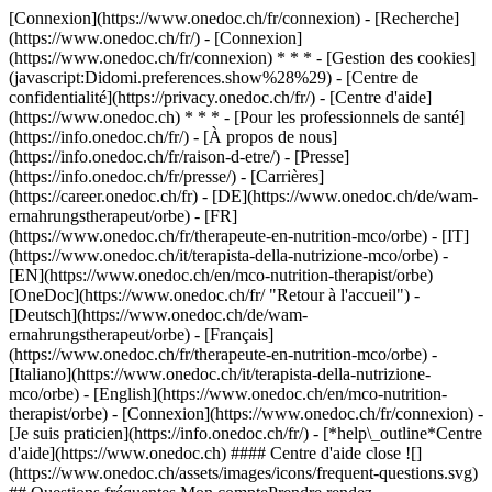
[Connexion](https://www.onedoc.ch/fr/connexion) - [Recherche]
(https://www.onedoc.ch/fr/) - [Connexion]
(https://www.onedoc.ch/fr/connexion) * * * - [Gestion des cookies]
(javascript:Didomi.preferences.show%28%29) - [Centre de
confidentialité](https://privacy.onedoc.ch/fr/) - [Centre d'aide]
(https://www.onedoc.ch) * * * - [Pour les professionnels de santé]
(https://info.onedoc.ch/fr/) - [À propos de nous]
(https://info.onedoc.ch/fr/raison-d-etre/) - [Presse]
(https://info.onedoc.ch/fr/presse/) - [Carrières]
(https://career.onedoc.ch/fr)
- [DE](https://www.onedoc.ch/de/wam-
ernahrungstherapeut/orbe) - [FR]
(https://www.onedoc.ch/fr/therapeute-en-nutrition-mco/orbe) - [IT]
(https://www.onedoc.ch/it/terapista-della-nutrizione-mco/orbe) -
[EN](https://www.onedoc.ch/en/mco-nutrition-therapist/orbe)
[OneDoc](https://www.onedoc.ch/fr/ "Retour à l'accueil") -
[Deutsch](https://www.onedoc.ch/de/wam-
ernahrungstherapeut/orbe) - [Français]
(https://www.onedoc.ch/fr/therapeute-en-nutrition-mco/orbe) -
[Italiano](https://www.onedoc.ch/it/terapista-della-nutrizione-
mco/orbe) - [English](https://www.onedoc.ch/en/mco-nutrition-
therapist/orbe)
- [Connexion](https://www.onedoc.ch/fr/connexion) -
[Je suis praticien](https://info.onedoc.ch/fr/)
- [*help\_outline*Centre
d'aide](https://www.onedoc.ch) #### Centre d'aide close ![]
(https://www.onedoc.ch/assets/images/icons/frequent-questions.svg)