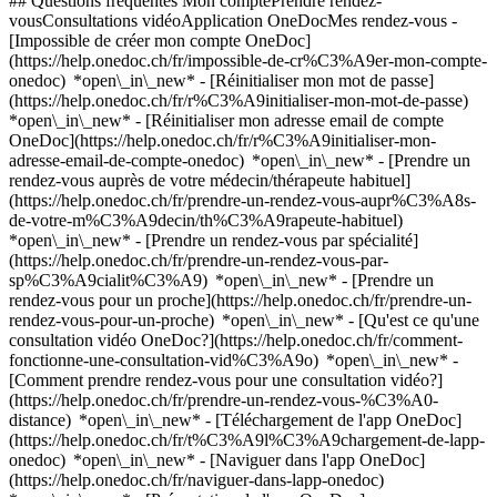
## Questions fréquentes Mon comptePrendre rendez-
vousConsultations vidéoApplication OneDocMes rendez-vous -
[Impossible de créer mon compte OneDoc]
(https://help.onedoc.ch/fr/impossible-de-cr%C3%A9er-mon-compte-
onedoc) *open\_in\_new* - [Réinitialiser mon mot de passe]
(https://help.onedoc.ch/fr/r%C3%A9initialiser-mon-mot-de-passe)
*open\_in\_new* - [Réinitialiser mon adresse email de compte
OneDoc](https://help.onedoc.ch/fr/r%C3%A9initialiser-mon-
adresse-email-de-compte-onedoc) *open\_in\_new*
- [Prendre un
rendez-vous auprès de votre médecin/thérapeute habituel]
(https://help.onedoc.ch/fr/prendre-un-rendez-vous-aupr%C3%A8s-
de-votre-m%C3%A9decin/th%C3%A9rapeute-habituel)
*open\_in\_new* - [Prendre un rendez-vous par spécialité]
(https://help.onedoc.ch/fr/prendre-un-rendez-vous-par-
sp%C3%A9cialit%C3%A9) *open\_in\_new* - [Prendre un
rendez-vous pour un proche](https://help.onedoc.ch/fr/prendre-un-
rendez-vous-pour-un-proche) *open\_in\_new*
- [Qu'est ce qu'une
consultation vidéo OneDoc?](https://help.onedoc.ch/fr/comment-
fonctionne-une-consultation-vid%C3%A9o) *open\_in\_new* -
[Comment prendre rendez-vous pour une consultation vidéo?]
(https://help.onedoc.ch/fr/prendre-un-rendez-vous-%C3%A0-
distance) *open\_in\_new*
- [Téléchargement de l'app OneDoc]
(https://help.onedoc.ch/fr/t%C3%A9l%C3%A9chargement-de-lapp-
onedoc) *open\_in\_new* - [Naviguer dans l'app OneDoc]
(https://help.onedoc.ch/fr/naviguer-dans-lapp-onedoc)