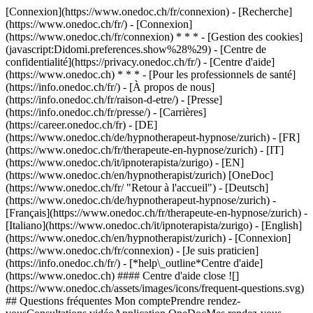
[Connexion](https://www.onedoc.ch/fr/connexion) - [Recherche]
(https://www.onedoc.ch/fr/) - [Connexion]
(https://www.onedoc.ch/fr/connexion) * * * - [Gestion des cookies]
(javascript:Didomi.preferences.show%28%29) - [Centre de
confidentialité](https://privacy.onedoc.ch/fr/) - [Centre d'aide]
(https://www.onedoc.ch) * * * - [Pour les professionnels de santé]
(https://info.onedoc.ch/fr/) - [À propos de nous]
(https://info.onedoc.ch/fr/raison-d-etre/) - [Presse]
(https://info.onedoc.ch/fr/presse/) - [Carrières]
(https://career.onedoc.ch/fr)
- [DE]
(https://www.onedoc.ch/de/hypnotherapeut-hypnose/zurich) - [FR]
(https://www.onedoc.ch/fr/therapeute-en-hypnose/zurich) - [IT]
(https://www.onedoc.ch/it/ipnoterapista/zurigo) - [EN]
(https://www.onedoc.ch/en/hypnotherapist/zurich) [OneDoc]
(https://www.onedoc.ch/fr/ "Retour à l'accueil") - [Deutsch]
(https://www.onedoc.ch/de/hypnotherapeut-hypnose/zurich) -
[Français](https://www.onedoc.ch/fr/therapeute-en-hypnose/zurich) -
[Italiano](https://www.onedoc.ch/it/ipnoterapista/zurigo) - [English]
(https://www.onedoc.ch/en/hypnotherapist/zurich)
- [Connexion]
(https://www.onedoc.ch/fr/connexion) - [Je suis praticien]
(https://info.onedoc.ch/fr/)
- [*help\_outline*Centre d'aide]
(https://www.onedoc.ch) #### Centre d'aide close ![]
(https://www.onedoc.ch/assets/images/icons/frequent-questions.svg)
## Questions fréquentes Mon comptePrendre rendez-