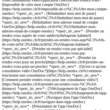
vousConsultations vidéoApplication OneDocMes rendez-vous -
[Impossible de créer mon compte OneDoc]
(https://help.onedoc.ch/fr/impossible-de-cr%C3%A9er-mon-compte-
onedoc) *open\_in\_new* - [Réinitialiser mon mot de passe]
(https://help.onedoc.ch/fr/r%C3%A9initialiser-mon-mot-de-passe)
*open\_in\_new* - [Réinitialiser mon adresse email de compte
OneDoc](https://help.onedoc.ch/fr/r%C3%A9initialiser-mon-
adresse-email-de-compte-onedoc) *open\_in\_new*
- [Prendre un
rendez-vous auprès de votre médecin/thérapeute habituel]
(https://help.onedoc.ch/fr/prendre-un-rendez-vous-aupr%C3%A8s-
de-votre-m%C3%A9decin/th%C3%A9rapeute-habituel)
*open\_in\_new* - [Prendre un rendez-vous par spécialité]
(https://help.onedoc.ch/fr/prendre-un-rendez-vous-par-
sp%C3%A9cialit%C3%A9) *open\_in\_new* - [Prendre un
rendez-vous pour un proche](https://help.onedoc.ch/fr/prendre-un-
rendez-vous-pour-un-proche) *open\_in\_new*
- [Qu'est ce qu'une
consultation vidéo OneDoc?](https://help.onedoc.ch/fr/comment-
fonctionne-une-consultation-vid%C3%A9o) *open\_in\_new* -
[Comment prendre rendez-vous pour une consultation vidéo?]
(https://help.onedoc.ch/fr/prendre-un-rendez-vous-%C3%A0-
distance) *open\_in\_new*
- [Téléchargement de l'app OneDoc]
(https://help.onedoc.ch/fr/t%C3%A9l%C3%A9chargement-de-lapp-
onedoc) *open\_in\_new* - [Naviguer dans l'app OneDoc]
(https://help.onedoc.ch/fr/naviguer-dans-lapp-onedoc)
*open\_in\_new* - [Présentation de l'app OneDoc]