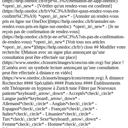
(https://help.onedoc.ch/fr/pr%C3%A9sentation-de-lapp-onedoc)
*open\_in\_new*
- [Vérifier qu'un rendez-vous est confirmé](https://help.onedoc.ch/fr/v%C3%A9rifier-quun-rendez-vous-est-confirm%C3%A9) *open\_in\_new* - [Annuler un rendez-vous pris en ligne sur OneDoc](https://help.onedoc.ch/fr/annuler-un-rendez-vous-pris-en-ligne-sur-onedoc) *open\_in\_new* - [Je ne reçois pas de confirmation de rendez-vous](https://help.onedoc.ch/fr/je-ne-re%C3%A7ois-pas-de-confirmation-de-rendez-vous) *open\_in\_new* [Voir tous nos articles *open\_in\_new*](https://help.onedoc.ch/fr/) close ## Modifier votre recherche ![Maison avec un signe plus annonçant qu’une consultation peut être effectuée sur place](https://www.onedoc.ch/assets/images/icons/on-site.svg) Sur place ![Caméra avec un symbole lecture annonçant qu’une consultation peut être effectuée à distance en vidéo](https://www.onedoc.ch/assets/images/icons/remote.svg) À distance Rechercher #### Spécialités #### Praticiens #### Établissements edit Thérapeute en hypnose à Zurich tune Filtrer par Nouveaux patients*keyboard\_arrow\_down* - Acceptés*check\_circle* Langue parlée*keyboard\_arrow\_down* - Allemand*check\_circle* - Anglais*check\_circle* - Espagnol*check\_circle* - Français*check\_circle* - Italien*check\_circle* - Lituanien*check\_circle* - Turc*check\_circle* Sexe*keyboard\_arrow\_down* - Femme*check\_circle* - Homme*check\_circle* Réseau*keyboard\_arrow\_down* - Swiss Medical Network*check\_circle* - ASCA*check\_circle* - RME*check\_circle* - hawa - Haus-und Kinderärzte*check\_circle* Disponibilité*keyboard\_arrow\_down* - Disponible aujourdhui*check\_circle* - Dans les 3 prochains jours*check\_circle* - Dans les 7 prochains jours*check\_circle* - Dans les 14 prochains jours*check\_circle* # Thérapeute en hypnose à Zurich: prenez rendez-vous en ligne aujourd'hui ## 17 résultats à Zurich [![Mme Silvana Ceschi, thérapeute en hypnose à Zurich](https://assets.onedoc.ch/images/users/7b70b176d9806ff1e57204716a165c0fba1da34faa9f478d387cda8747359c5c-small.jpg "Mme Silvana Ceschi, thérapeute en hypnose à Zurich")](https://www.onedoc.ch/fr/therapeute-en-hypnose/zurich/pcqbp/silvana-ceschi) ### [Mme Silvana Ceschi](https://www.onedoc.ch/fr/therapeute-en-hypnose/zurich/pcqbp/silvana-ceschi) ![Badge indiquant un profil vérifié](https://www.onedoc.ch/assets/images/icons/checkmark.svg) Thérapeute en hypnose [SIHLMED Integrative Therapie](https://www.onedoc.ch/fr/cabinet-de-groupe/zurich/e8sp/sihlmed-integrative-therapie) Friedaustrasse 17 8003 Zurich ![Icône patient avec un signe plus annonçant que le professionnel accepte de nouveaux patients](https://www.onedoc.ch/assets/images/icons/new-patients.svg)Accepte les nouveaux patients [Réserver un RDV](https://www.onedoc.ch/fr/therapeute-en-hypnose/zurich/pcqbp/silvana-ceschi) *chevron\_left* lun. 03 août *chevron\_right* Voir plus de rendez-vous *error\_outline* Une erreur s'est produite lors du chargement des disponibilités [Réessayer](https://www.onedoc.ch) [![PurPua Institut für ganzheitliche Transformation, cabinet paramédical à Zurich](https://assets.onedoc.ch/images/entities/0eff878da33fbefd72c86de40f0cd1b623c70451b3aeada08ea1aedea255dbe4-small.png "PurPua Institut für ganzheitliche Transformation, cabinet paramédical à Zurich")](https://www.onedoc.ch/fr/cabinet-paramedical/zurich/ebe0n/purpua-institut-fur-ganzheitliche-transformation) ### [PurPua Institut für ganzheitliche Transformation](https://www.onedoc.ch/fr/cabinet-paramedical/zurich/ebe0n/purpua-institut-fur-ganzheitliche-transformation) ![Badge indiquant un profil vérifié](https://www.onedoc.ch/assets/images/icons/checkmark.svg) Cabinet paramédical Zeltweg 46 8032 Zurich ![Icône patient avec un signe plus annonçant que le professionnel accepte de nouveaux patients](https://www.onedoc.ch/assets/images/icons/new-patients.svg)Accepte les nouveaux patients [Réserver un RDV](https://www.onedoc.ch/fr/cabinet-paramedical/zurich/ebe0n/purpua-institut-fur-ganzheitliche-transformation) *chevron\_left* lun. 03 août *chevron\_right* Voir plus de rendez-vous *error\_outline* Une erreur s'est produite lors du chargement des disponibilités [Réessayer](https://www.onedoc.ch) [![Mme Evelin Kürsteiner, thérapeute en hypnose à Zurich](https://assets.onedoc.ch/images/users/b6943e1db6d093b226b9d2e3f3ba7bcbc93316c7f316d486cc2f4b749a54f4bf-small.jpg "Mme Evelin Kürsteiner, thérapeute en hypnose à Zurich")](https://www.onedoc.ch/fr/therapeute-en-hypnose/zurich/pb99w/evelin-kursteiner) ### [Mme Evelin Kürsteiner](https://www.onedoc.ch/fr/therapeute-en-hypnose/zurich/pb99w/evelin-kursteiner) ![Badge indiquant un profil vérifié](https://www.onedoc.ch/assets/images/icons/checkmark.svg) Thérapeute en hypnose Hypnose Im Lot Klosbachstrasse 51 8032 Zurich ![Icône patient avec un signe plus annonçant que le professionnel accepte de nouveaux patients](https://www.onedoc.ch/assets/images/icons/new-patients.svg)Accepte les nouveaux patients [Réserver un RDV](https://www.onedoc.ch/fr/therapeute-en-hypnose/zurich/pb99w/evelin-kursteiner) *chevron\_left* lun. 03 août *chevron\_right* Voir plus de rendez-vous *error\_outline* Une erreur s'est produite lors du chargement des disponibilités [Réessayer](https://www.onedoc.ch) [![M. Philipp Lenz, thérapeute en hypnose à Zurich](https://assets.onedoc.ch/images/users/39ae292f9302a0a84ec9b4e2e0fb9e33748cd3bdb3f6d584c621958acf2ea202-small.png "M. Philipp Lenz, thérapeute en hypnose à Zurich")](https://www.onedoc.ch/fr/therapeute-en-hypnose/zurich/pcv6c/philipp-lenz) ### [M. Philipp Lenz](https://www.onedoc.ch/fr/therapeute-en-hypnose/zurich/pcv6c/philipp-lenz) ![Badge indiquant un profil vérifié](https://www.onedoc.ch/assets/images/icons/checkmark.svg) Thérapeute en hypnose [Hohlstrasse 532 (Viva Hub Gesundheitszentrum)](https://www.onedoc.ch/fr/cabinet-paramedical/zurich/ebchx/hohlstrasse-532-viva-hub-gesundheitszentrum) Hohlstrasse 532 8048 Zurich ![Icône patient avec un signe plus annonçant que le professionnel accepte de nouveaux patients](https://www.onedoc.ch/assets/images/icons/new-patients.svg)Accepte les nouveaux patients [Réserver un RDV](https://www.onedoc.ch/fr/therapeute-en-hypnose/zurich/pcv6c/philipp-lenz) *chevron\_left* lun. 03 août *chevron\_right* Voir plus de rendez-vous *error\_outline* Une erreur s'est produite lors du chargement des disponibilités [Réessayer](https://www.onedoc.ch) [![MindSwiss - Psicologo Online, psychothérapeute à Zurich](https://assets.onedoc.ch/images/users/fb1bf10b769b51bbdff645a2cbde1c1bd8608e6c32fb8b7ebd14774b398b6e3b-small.jpg "MindSwiss - Psicologo Online, psychothérapeute à Zurich")](https://www.onedoc.ch/fr/psychotherapeute/zurich/pcwg9/mindswiss-psicologo-online) ### [MindSwiss - Psicologo Online](https://www.onedoc.ch/fr/psychotherapeute/zurich/pcwg9/mindswiss-psicologo-online) ![Badge indiquant un profil vérifié](https://www.onedoc.ch/assets/images/icons/checkmark.svg) [Psychothérapeute](https://www.onedoc.ch/fr/psychotherapeute/zurich), Thérapeute en hypnose MindSwiss - Psicologo online Zurigo Consultazione online 8006 Zurich ![Icône patient avec un signe plus annonçant que le professionnel accepte de nouveaux patients](https://www.onedoc.ch/assets/images/icons/new-patients.svg)Accepte les nouveaux patients [Réserver un RDV](https://www.onedoc.ch/fr/psychotherapeute/zurich/pcwg9/mindswiss-psicologo-online) Expertises:[TDA | TDAH | Trouble du déficit d'attention avec/sans hyperactivité](https://www.onedoc.ch/fr/tda-tdah-trouble-du-deficit-d-attention-avec-sans-hyperactivite/zurich), [Conseil conjugal et familial](https://www.onedoc.ch/fr/conseil-conjugal-et-familial/zurich), [Troubles du comportement alimentaire](https://www.onedoc.ch/fr/troubles-du-comportement-alimentaire/zurich), [Troubles obsessionnels compulsifs (TOC)](https://www.onedoc.ch/fr/troubles-obsessionnels-compulsifs-toc/zurich), [EMDR](https://www.onedoc.ch/fr/emdr/zurich), [Psychodynamique](https://www.onedoc.ch/fr/psychodynamique/zurich), [Thérapie cognitive et comportementale (TCC)](https://www.onedoc.ch/fr/therapie-cognitive-et-comportementale-tcc/zurich), [Bilan cognitif](https://www.onedoc.ch/fr/bilan-cognitif/zurich), [Autisme](https://www.onedoc.ch/fr/autisme/zurich), [Troubles anxieux](https://www.onedoc.ch/fr/troubles-anxieux/zurich), [Trouble de la libido | Trouble du désir sexuel hypoactif (HSDD)](https://www.onedoc.ch/fr/trouble-de-la-libido-trouble-du-desir-sexuel-hypoactif-hsdd/zurich)Voir plus Expertises:[TDA | TDAH | Trouble du déficit d'attention avec/sans hyperactivité](https://www.onedoc.ch/fr/tda-tdah-trouble-du-deficit-d-attention-avec-sans-hyperactivite/zurich), [Conseil conjugal et familial](https://www.onedoc.ch/fr/conseil-conjugal-et-familial/zurich), [Troubles du comportement alimentaire](https://www.onedoc.ch/fr/troubles-du-comportement-alimentaire/zurich), [Troubles obsessionnels compulsifs (TOC)](https://www.onedoc.ch/fr/troubles-obsessionnels-compulsifs-toc/zurich), [EMDR](https://www.onedoc.ch/fr/emdr/zurich), [Psychodynamique](https://www.onedoc.ch/fr/psychodynamique/zurich), [Thérapie cognitive et comportementale (TCC)](https://www.onedoc.ch/fr/therapie-cognitive-et-comportementale-tcc/zurich), [Bilan cognitif](https://www.onedoc.ch/fr/bilan-cognitif/zurich), [Autisme](https://www.onedoc.ch/fr/autisme/zurich), [Troubles anxieux](https://www.onedoc.ch/fr/troubles-anxieux/zurich), [Trouble de la libido | Trouble du désir sexuel hypoactif (HSDD)](https://www.onedoc.ch/fr/trouble-de-la-libido-trouble-du-desir-sexuel-hypoactif-hsdd/zurich)Voir plus [![M. Philipp Stämpfli, thérapeute en hypnose à Zurich](https://assets.onedoc.ch/images/users/e96097d865c2ba302288d47d73beb5bb44e878899ce55fec5db956301e8b3892-small.jpg "M. Philipp Stämpfli, thérapeute en hypnose à Zurich")](https://www.onedoc.ch/fr/therapeute-en-hypnose/zurich/pcylg/philipp-stampfli) ### [M. Philipp Stämpfli](https://www.onedoc.ch/fr/therapeute-en-hypnose/zurich/pcylg/philipp-stampfli) ![Badge indiquant un profi