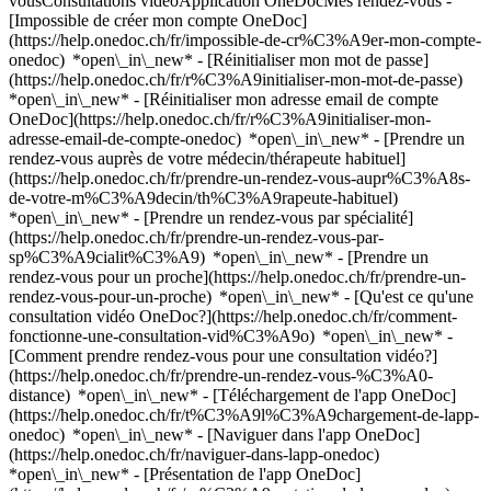
vousConsultations vidéoApplication OneDocMes rendez-vous -
[Impossible de créer mon compte OneDoc]
(https://help.onedoc.ch/fr/impossible-de-cr%C3%A9er-mon-compte-
onedoc) *open\_in\_new* - [Réinitialiser mon mot de passe]
(https://help.onedoc.ch/fr/r%C3%A9initialiser-mon-mot-de-passe)
*open\_in\_new* - [Réinitialiser mon adresse email de compte
OneDoc](https://help.onedoc.ch/fr/r%C3%A9initialiser-mon-
adresse-email-de-compte-onedoc) *open\_in\_new*
- [Prendre un
rendez-vous auprès de votre médecin/thérapeute habituel]
(https://help.onedoc.ch/fr/prendre-un-rendez-vous-aupr%C3%A8s-
de-votre-m%C3%A9decin/th%C3%A9rapeute-habituel)
*open\_in\_new* - [Prendre un rendez-vous par spécialité]
(https://help.onedoc.ch/fr/prendre-un-rendez-vous-par-
sp%C3%A9cialit%C3%A9) *open\_in\_new* - [Prendre un
rendez-vous pour un proche](https://help.onedoc.ch/fr/prendre-un-
rendez-vous-pour-un-proche) *open\_in\_new*
- [Qu'est ce qu'une
consultation vidéo OneDoc?](https://help.onedoc.ch/fr/comment-
fonctionne-une-consultation-vid%C3%A9o) *open\_in\_new* -
[Comment prendre rendez-vous pour une consultation vidéo?]
(https://help.onedoc.ch/fr/prendre-un-rendez-vous-%C3%A0-
distance) *open\_in\_new*
- [Téléchargement de l'app OneDoc]
(https://help.onedoc.ch/fr/t%C3%A9l%C3%A9chargement-de-lapp-
onedoc) *open\_in\_new* - [Naviguer dans l'app OneDoc]
(https://help.onedoc.ch/fr/naviguer-dans-lapp-onedoc)
*open\_in\_new* - [Présentation de l'app OneDoc]