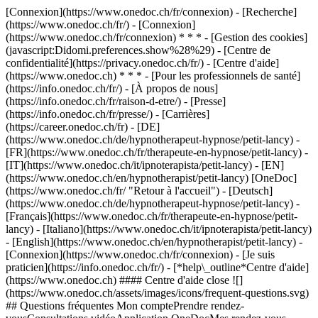
[Connexion](https://www.onedoc.ch/fr/connexion) - [Recherche]
(https://www.onedoc.ch/fr/) - [Connexion]
(https://www.onedoc.ch/fr/connexion) * * * - [Gestion des cookies]
(javascript:Didomi.preferences.show%28%29) - [Centre de
confidentialité](https://privacy.onedoc.ch/fr/) - [Centre d'aide]
(https://www.onedoc.ch) * * * - [Pour les professionnels de santé]
(https://info.onedoc.ch/fr/) - [À propos de nous]
(https://info.onedoc.ch/fr/raison-d-etre/) - [Presse]
(https://info.onedoc.ch/fr/presse/) - [Carrières]
(https://career.onedoc.ch/fr)
- [DE]
(https://www.onedoc.ch/de/hypnotherapeut-hypnose/petit-lancy) -
[FR](https://www.onedoc.ch/fr/therapeute-en-hypnose/petit-lancy) -
[IT](https://www.onedoc.ch/it/ipnoterapista/petit-lancy) - [EN]
(https://www.onedoc.ch/en/hypnotherapist/petit-lancy) [OneDoc]
(https://www.onedoc.ch/fr/ "Retour à l'accueil") - [Deutsch]
(https://www.onedoc.ch/de/hypnotherapeut-hypnose/petit-lancy) -
[Français](https://www.onedoc.ch/fr/therapeute-en-hypnose/petit-
lancy) - [Italiano](https://www.onedoc.ch/it/ipnoterapista/petit-lancy)
- [English](https://www.onedoc.ch/en/hypnotherapist/petit-lancy)
-
[Connexion](https://www.onedoc.ch/fr/connexion) - [Je suis
praticien](https://info.onedoc.ch/fr/)
- [*help\_outline*Centre d'aide]
(https://www.onedoc.ch) #### Centre d'aide close ![]
(https://www.onedoc.ch/assets/images/icons/frequent-questions.svg)
## Questions fréquentes Mon comptePrendre rendez-