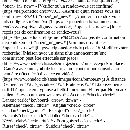
(https://help.onedoc.ch/fr/pr%C3%A9sentation-de-lapp-onedoc)
*open\_in\_new*
- [Vérifier qu'un rendez-vous est confirmé](https://help.onedoc.ch/fr/v%C3%A9rifier-quun-rendez-vous-est-confirm%C3%A9) *open\_in\_new* - [Annuler un rendez-vous pris en ligne sur OneDoc](https://help.onedoc.ch/fr/annuler-un-rendez-vous-pris-en-ligne-sur-onedoc) *open\_in\_new* - [Je ne reçois pas de confirmation de rendez-vous](https://help.onedoc.ch/fr/je-ne-re%C3%A7ois-pas-de-confirmation-de-rendez-vous) *open\_in\_new* [Voir tous nos articles *open\_in\_new*](https://help.onedoc.ch/fr/) close ## Modifier votre recherche ![Maison avec un signe plus annonçant qu’une consultation peut être effectuée sur place](https://www.onedoc.ch/assets/images/icons/on-site.svg) Sur place ![Caméra avec un symbole lecture annonçant qu’une consultation peut être effectuée à distance en vidéo](https://www.onedoc.ch/assets/images/icons/remote.svg) À distance Rechercher #### Spécialités #### Praticiens #### Établissements edit Thérapeute en hypnose à Petit-Lancy tune Filtrer par Nouveaux patients*keyboard\_arrow\_down* - Acceptés*check\_circle* Langue parlée*keyboard\_arrow\_down* - Allemand*check\_circle* - Anglais*check\_circle* - Catalan*check\_circle* - Espagnol*check\_circle* - Français*check\_circle* - Italien*check\_circle* - Néerlandais*check\_circle* - Portugais*check\_circle* - Russe*check\_circle* - Suédois*check\_circle* Sexe*keyboard\_arrow\_down* - Femme*check\_circle* - Homme*check\_circle* Réseau*keyboard\_arrow\_down* - swissdocs.net*check\_circle* - ASCA*check\_circle* - RME*check\_circle* - REMED*check\_circle* - mediX*check\_circle* - Réseau Delta*check\_circle* Disponibilité*keyboard\_arrow\_down* - Disponible aujourdhui*check\_circle* - Dans les 3 prochains jours*check\_circle* - Dans les 7 prochains jours*check\_circle* - Dans les 14 prochains jours*check\_circle* # Thérapeute en hypnose à Petit-Lancy: prenez rendez-vous en ligne aujourd'hui ## 1 résultat à Petit-Lancy [![Mme Maud Boulin, thérapeute en hypnose à Petit-Lancy](https://assets.onedoc.ch/images/users/a8349b91c2d06319bfbcb2ed33f7ad69c73e52149ed3eb13705977d20c2a9e98-small.png "Mme Maud Boulin, thérapeute en hypnose à Petit-Lancy")](https://www.onedoc.ch/fr/therapeute-en-hypnose/petit-lancy/pcuhq/maud-boulin) ### [Mme Maud Boulin](https://www.onedoc.ch/fr/therapeute-en-hypnose/petit-lancy/pcuhq/maud-boulin) ![Badge indiquant un profil vérifié](https://www.onedoc.ch/assets/images/icons/checkmark.svg) Thérapeute en hypnose Cabinet de Maud Boulin - Hypnose - Sexothérapeute - Sage-femme - HypnoNaissance Chemin Louis-Hubert 2 1213 Petit-Lancy ![Mme Maud Boulin est affiliée au réseau ASCA](https://assets.onedoc.ch/images/networks/logos/496d325fd4282f2f0a46197dd629fd16fcd2d324839e441a2a65aaa74df08a15-small.png) ![Icône patient avec un signe plus annonçant que le professionnel accepte de nouveaux patients](https://www.onedoc.ch/assets/images/icons/new-patients.svg)Accepte les nouveaux patients [Réserver un RDV](https://www.onedoc.ch/fr/therapeute-en-hypnose/petit-lancy/pcuhq/maud-boulin) *chevron\_left* lun. 03 août *chevron\_right* Voir plus de rendez-vous *error\_outline* Une erreur s'est produite lors du chargement des disponibilités [Réessayer](https://www.onedoc.ch) ## __Thérapeutes en hypnose__: d'autres spécialistes sont réservables en ligne dans les environs de __Petit-Lancy__ [![Mme Sherlene Fernandes, infirmière à Genève](https://assets.onedoc.ch/images/users/7ef6138d3d4c116752690437e12e2de333289551c28b451f0151026f825c03b6-small.jpg "Mme Sherlene Fernandes, infirmière à Genève")](https://www.onedoc.ch/fr/infirmiere/geneve/pctcp/sherlene-fernandes) ### [Mme Sherlene Fernandes](https://www.onedoc.ch/fr/infirmiere/geneve/pctcp/sherlene-fernandes) ![Badge indiquant un profil vérifié](https://www.onedoc.ch/assets/images/icons/checkmark.svg) [Infirmière](https://www.onedoc.ch/fr/infirmier/geneve), [Thérapeute en hypnose](https://www.onedoc.ch/fr/therapeute-en-hypnose/geneve) S-thérapies Avenue des Eidguenots 23 1203 Genève ![Mme Sherlene Fernandes est affiliée au réseau ASCA](https://assets.onedoc.ch/images/networks/logos/496d325fd4282f2f0a46197dd629fd16fcd2d324839e441a2a65aaa74df08a15-small.png) ![Icône patient avec un signe plus annonçant que le professionnel accepte de nouveaux patients](https://www.onedoc.ch/assets/images/icons/new-patients.svg)Accepte les nouveaux patients [Réserver un RDV](https://www.onedoc.ch/fr/infirmiere/geneve/pctcp/sherlene-fernandes) Expertises:[Accompagnement au développement personnel](https://www.onedoc.ch/fr/accompagnement-au-developpement-personnel/geneve), [Accompagnement psychologique pour troubles de la personnalité](https://www.onedoc.ch/fr/accompagnement-psychologique-pour-troubles-de-la-personnalite/geneve), [Accompagnement psychologique pour gestion du stress](https://www.onedoc.ch/fr/accompagnement-psychologique-pour-gestion-du-stress/geneve), [Accompagnement psychologique du burn out](https://www.onedoc.ch/fr/accompagnement-psychologique-du-burn-out/geneve), [Accompagnement psychologique dépression post-partum](https://www.onedoc.ch/fr/accompagnement-psychologique-depression-post-partum/geneve), [Massage bébé](https://www.onedoc.ch/fr/massage-bebe/geneve)Voir plus *chevron\_left* lun. 03 août *chevron\_right* Voir plus de rendez-vous *error\_outline* Une erreur s'est produite lors du chargement des disponibilités [Réessayer](https://www.onedoc.ch) Expertises:[Accompagnement au développement personnel](https://www.onedoc.ch/fr/accompagnement-au-developpement-personnel/geneve), [Accompagnement psychologique pour troubles de la personnalité](https://www.onedoc.ch/fr/accompagnement-psychologique-pour-troubles-de-la-personnalite/geneve), [Accompagnement psychologique pour gestion du stress](https://www.onedoc.ch/fr/accompagnement-psychologique-pour-gestion-du-stress/geneve), [Accompagnement psychologique du burn out](https://www.onedoc.ch/fr/accompagnement-psychologique-du-burn-out/geneve), [Accompagnement psychologique dépression post-partum](https://www.onedoc.ch/fr/accompagnement-psychologique-depression-post-partum/geneve), [Massage bébé](https://www.onedoc.ch/fr/massage-bebe/geneve)Voir plus [![Mme Angela Caruso, thérapeute en hypnose à Onex](https://assets.onedoc.ch/images/users/3d4ef05e2a51031c0e8f5d87d691b5d300581fe0148cef4deae7338588d3bdd3-small.png "Mme Angela Caruso, thérapeute en hypnose à Onex")](https://www.onedoc.ch/fr/therapeute-en-hypnose/onex/pcus4/angela-caruso) ### [Mme Angela Caruso](https://www.onedoc.ch/fr/therapeute-en-hypnose/onex/pcus4/angela-caruso) ![Badge indiquant un profil vérifié](https://www.onedoc.ch/assets/images/icons/checkmark.svg) [Thérapeute en hypnose](https://www.onedoc.ch/fr/therapeute-en-hypnose/onex) Esonova à Smallcity Chemin Louis-Hubert 2 1213 Onex ![Icône patient avec un signe plus annonçant que le professionnel accepte de nouveaux patients](https://www.onedoc.ch/assets/images/icons/new-patients.svg)Accepte les nouveaux patients [Réserver un RDV](https://www.onedoc.ch/fr/therapeute-en-hypnose/onex/pcus4/angela-caruso) *chevron\_left* lun. 03 août *chevron\_right* Voir plus de rendez-vous *error\_outline* Une erreur s'est produite lors du chargement des disponibilités [Réessayer](https://www.onedoc.ch) [![Mme Yasmina Chikhi, thérapeute en hypnose à Genève](https://assets.onedoc.ch/images/users/8a52d29dfef044b85c2d441ba59e9675ae7b8e63343930c7a4386248b24dd393-small.png "Mme Yasmina Chikhi, thérapeute en hypnose à Genève")](https://www.onedoc.ch/fr/therapeute-en-hypnose/geneve/pcuq2/yasmina-chikhi) ### [Mme Yasmina Chikhi](https://www.onedoc.ch/fr/therapeute-en-hypnose/geneve/pcuq2/yasmina-chikhi) ![Badge indiquant un profil vérifié](https://www.onedoc.ch/assets/images/icons/checkmark.svg) [Thérapeute en hypnose](https://www.onedoc.ch/fr/therapeute-en-hypnose/geneve) Anymas Route des Jeunes 9 1227 Genève ![Mme Yasmina Chikhi est affiliée au réseau ASCA](https://assets.onedoc.ch/images/networks/logos/496d325fd4282f2f0a46197dd629fd16fcd2d324839e441a2a65aaa74df08a15-small.png) ![Icône patient avec un signe plus annonçant que le professionnel accepte de nouveaux patients](https://www.onedoc.ch/assets/images/icons/new-patients.svg)Accepte les nouveaux patients [Réserver un RDV](https://www.onedoc.ch/fr/therapeute-en-hypnose/geneve/pcuq2/yasmina-chikhi) [![Mme Rosalinda Fiumara, thérapeute en hypnose à Carouge](https://assets.onedoc.ch/images/users/ed126e7f1e2e272b24e5d043846f7113484bd7d1c1ca3502ff00ded0be183a4e-small.png "Mme Rosalinda Fiumara, thérapeute en hypnose à Carouge")](https://www.onedoc.ch/fr/therapeute-en-hypnose/carouge/pcr36/rosalinda-fiumara) ### [Mme Rosalinda Fiumara](https://www.onedoc.ch/fr/therapeute-en-hypnose/carouge/pcr36/rosalinda-fiumara) ![Badge indiquant un profil vérifié](https://www.onedoc.ch/assets/images/icons/checkmark.svg) [Thérapeute en hypnose](https://www.onedoc.ch/fr/therapeute-en-hypnose/carouge) My Coaching Angels Rue de la Gabelle 5 1227 Carouge ![Icône patient avec un signe plus annonçant que le professionnel accepte de nouveaux patients](https://www.onedoc.ch/assets/images/icons/new-patients.svg)Accepte les nouveaux patients [Réserver un RDV](https://www.onedoc.ch/fr/therapeute-en-hypnose/carouge/pcr36/rosalinda-fiumara) [![M. Mathieu Boillat, thérapeute en hypnose à Genève](https://assets.onedoc.ch/images/users/6137dcc942492576f2a2f73ccf34559db6b8bc57e93a4f4b9527e12d223cbb37-small.png "M. Mathieu Boillat, thérapeute en hypnose à Genève")](https://www.onedoc.ch/fr/therapeute-en-hypnose/geneve/pcnft/mathieu-boillat) ### [M. Mathieu Boillat](https://www.onedoc.ch/fr/therapeute-en-hypnose/geneve/pcnft/mathieu-boillat) ![Badge indiquant un profil vérifié](https://www.onedoc.ch/assets/images/icons/checkmark.svg) [Thérapeute en hypnose](https://www.onedoc.ch/fr/therapeute-en-hypnose/geneve) Cabinet d'hypnose / EMDR sur Genève Rue Charles-Giron 17 1203 Genève ![M. Mathieu Boillat est affilié au réseau ASCA](https://assets