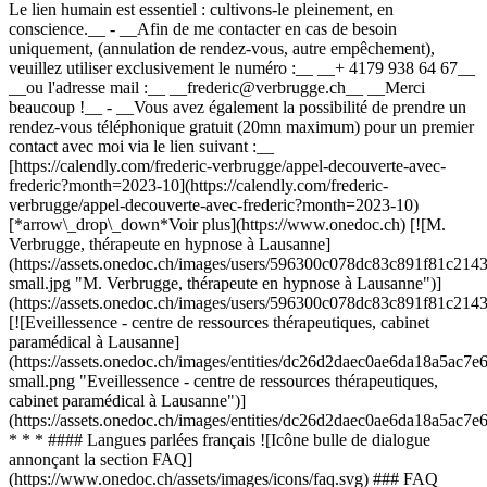
Le lien humain est essentiel : cultivons-le pleinement, en
conscience.__
- __Afin de me contacter en cas de besoin
uniquement, (annulation de rendez-vous, autre empêchement),
veuillez utiliser exclusivement le numéro :__ __+ 4179 938 64 67__
__ou l'adresse mail :__ __frederic@verbrugge.ch__ __Merci
beaucoup !__ - __Vous avez également la possibilité de prendre un
rendez-vous téléphonique gratuit (20mn maximum) pour un premier
contact avec moi via le lien suivant :__
[https://calendly.com/frederic-verbrugge/appel-decouverte-avec-
frederic?month=2023-10](https://calendly.com/frederic-
verbrugge/appel-decouverte-avec-frederic?month=2023-10)
[*arrow\_drop\_down*Voir plus](https://www.onedoc.ch) [![M.
Verbrugge, thérapeute en hypnose à Lausanne]
(https://assets.onedoc.ch/images/users/596300c078dc83c891f81c
small.jpg "M. Verbrugge, thérapeute en hypnose à Lausanne")]
(https://assets.onedoc.ch/images/users/596300c078dc83c891f81c2
[![Eveillessence - centre de ressources thérapeutiques, cabinet
paramédical à Lausanne]
(https://assets.onedoc.ch/images/entities/dc26d2daec0ae6da18a5a
small.png "Eveillessence - centre de ressources thérapeutiques,
cabinet paramédical à Lausanne")]
(https://assets.onedoc.ch/images/entities/dc26d2daec0ae6da18a5a
* * * #### Langues parlées français ![Icône bulle de dialogue
annonçant la section FAQ]
(https://www.onedoc.ch/assets/images/icons/faq.svg) ### FAQ