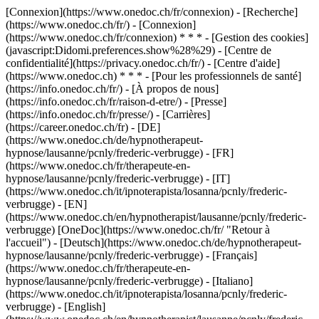
[Connexion](https://www.onedoc.ch/fr/connexion) - [Recherche]
(https://www.onedoc.ch/fr/) - [Connexion]
(https://www.onedoc.ch/fr/connexion) * * * - [Gestion des cookies]
(javascript:Didomi.preferences.show%28%29) - [Centre de
confidentialité](https://privacy.onedoc.ch/fr/) - [Centre d'aide]
(https://www.onedoc.ch) * * * - [Pour les professionnels de santé]
(https://info.onedoc.ch/fr/) - [À propos de nous]
(https://info.onedoc.ch/fr/raison-d-etre/) - [Presse]
(https://info.onedoc.ch/fr/presse/) - [Carrières]
(https://career.onedoc.ch/fr)
- [DE]
(https://www.onedoc.ch/de/hypnotherapeut-
hypnose/lausanne/pcnly/frederic-verbrugge) - [FR]
(https://www.onedoc.ch/fr/therapeute-en-
hypnose/lausanne/pcnly/frederic-verbrugge) - [IT]
(https://www.onedoc.ch/it/ipnoterapista/losanna/pcnly/frederic-
verbrugge) - [EN]
(https://www.onedoc.ch/en/hypnotherapist/lausanne/pcnly/frederic-
verbrugge) [OneDoc](https://www.onedoc.ch/fr/ "Retour à
l'accueil") - [Deutsch](https://www.onedoc.ch/de/hypnotherapeut-
hypnose/lausanne/pcnly/frederic-verbrugge) - [Français]
(https://www.onedoc.ch/fr/therapeute-en-
hypnose/lausanne/pcnly/frederic-verbrugge) - [Italiano]
(https://www.onedoc.ch/it/ipnoterapista/losanna/pcnly/frederic-
verbrugge) - [English]