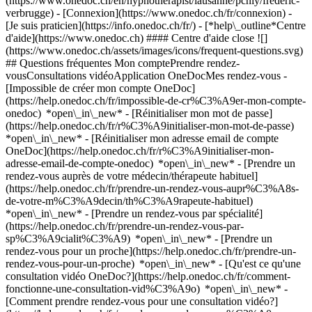
(https://www.onedoc.ch/en/hypnotherapist/lausanne/pcnly/frederic-
verbrugge)
- [Connexion](https://www.onedoc.ch/fr/connexion) -
[Je suis praticien](https://info.onedoc.ch/fr/)
- [*help\_outline*Centre
d'aide](https://www.onedoc.ch) #### Centre d'aide close ![]
(https://www.onedoc.ch/assets/images/icons/frequent-questions.svg)
## Questions fréquentes Mon comptePrendre rendez-
vousConsultations vidéoApplication OneDocMes rendez-vous -
[Impossible de créer mon compte OneDoc]
(https://help.onedoc.ch/fr/impossible-de-cr%C3%A9er-mon-compte-
onedoc) *open\_in\_new* - [Réinitialiser mon mot de passe]
(https://help.onedoc.ch/fr/r%C3%A9initialiser-mon-mot-de-passe)
*open\_in\_new* - [Réinitialiser mon adresse email de compte
OneDoc](https://help.onedoc.ch/fr/r%C3%A9initialiser-mon-
adresse-email-de-compte-onedoc) *open\_in\_new*
- [Prendre un
rendez-vous auprès de votre médecin/thérapeute habituel]
(https://help.onedoc.ch/fr/prendre-un-rendez-vous-aupr%C3%A8s-
de-votre-m%C3%A9decin/th%C3%A9rapeute-habituel)
*open\_in\_new* - [Prendre un rendez-vous par spécialité]
(https://help.onedoc.ch/fr/prendre-un-rendez-vous-par-
sp%C3%A9cialit%C3%A9) *open\_in\_new* - [Prendre un
rendez-vous pour un proche](https://help.onedoc.ch/fr/prendre-un-
rendez-vous-pour-un-proche) *open\_in\_new*
- [Qu'est ce qu'une
consultation vidéo OneDoc?](https://help.onedoc.ch/fr/comment-
fonctionne-une-consultation-vid%C3%A9o) *open\_in\_new* -
[Comment prendre rendez-vous pour une consultation vidéo?]