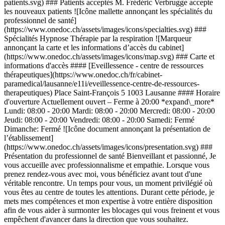
patients.svg) ### Patients acceptés M. Frédéric Verbrugge accepte
les nouveaux patients ![Icône mallette annonçant les spécialités du
professionnel de santé]
(https://www.onedoc.ch/assets/images/icons/specialties.svg) ###
Spécialités Hypnose Thérapie par la respiration ![Marqueur
annonçant la carte et les informations d’accès du cabinet]
(https://www.onedoc.ch/assets/images/icons/map.svg) ### Carte et
informations d'accès #### [Eveillessence - centre de ressources
thérapeutiques](https://www.onedoc.ch/fr/cabinet-
paramedical/lausanne/e11i/eveillessence-centre-de-ressources-
therapeutiques) Place Saint-François 5 1003 Lausanne #### Horaire
d'ouverture Actuellement ouvert – Ferme à 20:00 *expand\_more*
Lundi: 08:00 - 20:00 Mardi: 08:00 - 20:00 Mercredi: 08:00 - 20:00
Jeudi: 08:00 - 20:00 Vendredi: 08:00 - 20:00 Samedi: Fermé
Dimanche: Fermé ![Icône document annonçant la présentation de
l’établissement]
(https://www.onedoc.ch/assets/images/icons/presentation.svg) ###
Présentation du professionnel de santé Bienveillant et passionné, Je
vous accueille avec professionnalisme et empathie. Lorsque vous
prenez rendez-vous avec moi, vous bénéficiez avant tout d'une
véritable rencontre. Un temps pour vous, un moment privilégié où
vous êtes au centre de toutes les attentions. Durant cette période, je
mets mes compétences et mon expertise à votre entière disposition
afin de vous aider à surmonter les blocages qui vous freinent et vous
empêchent d'avancer dans la direction que vous souhaitez.