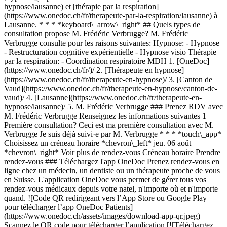
hypnose/lausanne) et [thérapie par la respiration]
(https://www.onedoc.ch/fr/therapeute-par-la-respiration/lausanne) à
Lausanne. * * * *keyboard\_arrow\_right* ## Quels types de
consultation propose M. Frédéric Verbrugge? M. Frédéric
Verbrugge consulte pour les raisons suivantes: Hypnose: - Hypnose
- Restructuration cognitive expérientielle - Hypnose visio Thérapie
par la respiration: - Coordination respiratoire MDH
1. [OneDoc](https://www.onedoc.ch/fr/)/ 2. [Thérapeute en hypnose](https://www.onedoc.ch/fr/therapeute-en-hypnose)/ 3. [Canton de Vaud](https://www.onedoc.ch/fr/therapeute-en-hypnose/canton-de-vaud)/ 4. [Lausanne](https://www.onedoc.ch/fr/therapeute-en-hypnose/lausanne)/ 5. M. Frédéric Verbrugge ### Prenez RDV avec M. Frédéric Verbrugge Renseignez les informations suivantes 1 Première consultation? Ceci est ma première consultation avec M. Verbrugge Je suis déjà suivi·e par M. Verbrugge * * * *touch\_app* Choisissez un créneau horaire *chevron\_left* jeu. 06 août *chevron\_right* Voir plus de rendez-vous Créneau horaire Prendre rendez-vous ### Téléchargez l'app OneDoc Prenez rendez-vous en ligne chez un médecin, un dentiste ou un thérapeute proche de vous en Suisse. L'application OneDoc vous permet de gérer tous vos rendez-vous médicaux depuis votre natel, n'importe où et n'importe quand. ![Code QR redirigeant vers l’App Store ou Google Play pour télécharger l’app OneDoc Patients](https://www.onedoc.ch/assets/images/download-app-qr.jpeg) Scannez le QR code pour télécharger l’application [![Téléchargez notre application sur l'App Store!](https://www.onedoc.ch/assets/images/app-store-badge-fr.svg)](https://apps.apple.com/ch/app/onedoc/id1592376413?l=fr)[![Téléchargez notre application sur le Google Play Store!](https://www.onedoc.ch/assets/images/google-play-badge-fr.png)](https://play.google.com/store/apps/details?id=ch.onedoc.patient&hl=fr-CH) *keyboard\_arrow\_right* ## Spécialités associées [Thérapeute en hypnose à Lausanne](https://www.onedoc.ch/fr/therapeute-en-hypnose/lausanne)[Thérapeute en hypnose à Bulle](https://www.onedoc.ch/fr/therapeute-en-hypnose/bulle)[Thérapeute en hypnose à Vevey](https://www.onedoc.ch/fr/therapeute-en-hypnose/vevey)[Thérapeute en hypnose à Morges](https://www.onedoc.ch/fr/therapeute-en-hypnose/morges)[Thérapeute en hypnose à Montreux](https://www.onedoc.ch/fr/therapeute-en-hypnose/montreux)[Thérapeute en hypnose à Nyon](https://www.onedoc.ch/fr/therapeute-en-hypnose/nyon)[Thérapeute en hypnose à Payerne](https://www.onedoc.ch/fr/therapeute-en-hypnose/payerne)[Thérapeute en hypnose à Yverdon-les-Bains](https://www.onedoc.ch/fr/therapeute-en-hypnose/yverdon-les-bains)[Thérapeute en hypnose à Rennaz](https://www.onedoc.ch/fr/therapeute-en-hypnose/rennaz)[Thérapeute en hypnose à Suscévaz](https://www.onedoc.ch/fr/therapeute-en-hypnose/suscevaz)[Thérapeute en hypnose à Carrouge](https://www.onedoc.ch/fr/therapeute-en-hypnose/carrouge)[Thérapeute en hypnose à Rolle](https://www.onedoc.ch/fr/therapeute-en-hypnose/rolle)[Thérapeute en hypnose à Villars-sur-Glâne](https://www.onedoc.ch/fr/therapeute-en-hypnose/villars-sur-glane)[Thérapeute en hypnose à Epalinges](https://www.onedoc.ch/fr/therapeute-en-hypnose/epalinges)[Thérapeute en hypnose à Blonay - Saint-Légier](https://www.onedoc.ch/fr/therapeute-en-hypnose/blonay-saint-legier)[Thérapeute en hypnose à Champvent](https://www.onedoc.ch/fr/therapeute-en-hypnose/champvent)[Thérapeute en hypnose à Prilly](https://www.onedoc.ch/fr/therapeute-en-hypnose/prilly)[Thérapeute en hypnose à Gland](https://www.onedoc.ch/fr/therapeute-en-hypnose/gland)[Thérapeute en hypnose à Assens](https://www.onedoc.ch/fr/therapeute-en-hypnose/assens)[Thérapeute en hypnose à Vésenaz](https://www.onedoc.ch/fr/therapeute-en-hypnose/vesenaz)[Thérapeute en hypnose à Prez-vers-Siviriez](https://www.onedoc.ch/fr/therapeute-en-hypnose/prez-vers-siviriez) *keyboard\_arrow\_right* ## Recherches fréquentes [Physiothérapeute à Lausanne](https://www.onedoc.ch/fr/physiotherapeute/lausanne)[Psychologue à Lausanne](https://www.onedoc.ch/fr/psychologue/lausanne)[Masseur classique à Lausanne](https://www.onedoc.ch/fr/masseur-classique/lausanne)[Ostéopathe à Lausanne](https://www.onedoc.ch/fr/osteopathe/lausanne)[Médecin généraliste à Lausanne](https://www.onedoc.ch/fr/medecin-generaliste/lausanne)[Thérapeute en drainage lymphatique à Lausanne](https://www.onedoc.ch/fr/therapeute-en-drainage-lymphatique/lausanne)[Réflexologue à Lausanne](https://www.onedoc.ch/fr/reflexologue/lausanne)[Médecin-dentiste à Lausanne](https://www.onedoc.ch/fr/medecin-dentiste/lausanne)[Ophtalmologue à Lausanne](https://www.onedoc.ch/fr/ophtalmologue/lausanne)[Acupuncteur à Lausanne](https://www.onedoc.ch/fr/acupuncteur/lausanne)[Masseur thérapeutique à Lausanne](https://www.onedoc.ch/fr/masseur-therapeutique/lausanne)[Thérapeute en hypnose à Lausanne](https://www.onedoc.ch/fr/therapeute-en-hypnose/lausanne)[Thérapeute en nutrition MCO à Lausanne](https://www.onedoc.ch/fr/therapeute-en-nutrition-mco/lausanne)[Naturopathe MCO/TEN à Lausanne](https://www.onedoc.ch/fr/naturopathe-mco-ten/lausanne)[Physiothérapeute du sport à Lausanne](https://www.onedoc.ch/fr/physiotherapeute-du-sport/lausanne)[Gynécologue obstétricien à Lausanne](https://www.onedoc.ch/fr/gynecologue-obstetricien/lausanne)[Masseur classique à Nyon](https://www.onedoc.ch/fr/masseur-classique/nyon)[Psychothérapeute à Lausanne](https://www.onedoc.ch/fr/psychotherapeute/lausanne)[Psychologue à Nyon](https://www.onedoc.ch/fr/psychologue/nyon)[Ostéopathe à Vevey](https://www.onedoc.ch/fr/osteopathe/vevey)[Spécialiste en médecine interne générale à Lausanne](https://www.onedoc.ch/fr/specialiste-en-medecine-interne-generale/lausanne) *keyboard\_arrow\_right* ## Annuaire des professionnels de santé suisses [Liste des praticiens](https://www.onedoc.ch/fr/annuaire) [A](https://www.onedoc.ch/fr/annuaire/A) [B](https://www.onedoc.ch/fr/annuaire/B) [C](https://www.onedoc.ch/fr/annuaire/C) [D](https://www.onedoc.ch/fr/annuaire/D) [E](https://www.onedoc.ch/fr/annuaire/E) [F](https://www.onedoc.ch/fr/annuaire/F) [G](https://www.onedoc.ch/fr/annuaire/G) [H](https://www.onedoc.ch/fr/annuaire/H) [I](https://www.onedoc.ch/fr/annuaire/I) [J](https://www.onedoc.ch/fr/annuaire/J) [K](https://www.onedoc.ch/fr/annuaire/K) [L](https://www.onedoc.ch/fr/annuaire/L) [M](https://www.onedoc.ch/fr/annuaire/M) [N](https://www.onedoc.ch/fr/annuaire/N) [O](https://www.onedoc.ch/fr/annuaire/O) [P](https://www.onedoc.ch/fr/annuaire/P) [Q](https://www.onedoc.ch/fr/annuaire/Q) [R](https://www.onedoc.ch/fr/annuaire/R) [S](https://www.onedoc.ch/fr/annuaire/S) [T](https://www.onedoc.ch/fr/annuaire/T) [U](https://www.onedoc.ch/fr/annuaire/U) [V](https://www.onedoc.ch/fr/annuaire/V) [W](https://www.onedoc.ch/fr/annuaire/W) [X](https://www.onedoc.ch/fr/annuaire/X) [Y](https://www.onedoc.ch/fr/annuaire/Y) [Z](https://www.onedoc.ch/fr/annuaire/Z) ## OneDoc [Pour les professionnels de santé](https://info.onedoc.ch/fr/) [À propos de nous](https://info.onedoc.ch/fr/raison-d-etre/) [Presse](https://info.onedoc.ch/fr/presse/) [Carrières](https://career.onedoc.ch/fr) [Centre de confidentialité](https://privacy.onedoc.ch/fr/) [Gestion des cookies](javascript:Didomi.preferences.show%28%29) [Centre d'aide](https://help.onedoc.ch/fr/) ## Langues [Deutsch](https://www.onedoc.ch/de/hypnotherapeut-hypnose/lausanne/pcnly/frederic-verbrugge) [Français](https://www.onedoc.ch/fr/therapeute-en-hypnose/lausanne/pcnly/frederic-verbrugge) [Italiano](https://www.onedoc.ch/it/ipnoterapista/losanna/pcnly/frederic-verbrugge) [English](https://www.onedoc.ch/en/hypnotherapist/lausanne/pcnly/frederic-verbrugge) ## Spécialités associées [Thérapeute en hypnose à Lausanne](https://www.onedoc.ch/fr/therapeute-en-hypnose/lausanne) [Thérapeute en hypnose à Bulle](https://www.onedoc.ch/fr/therapeute-en-hypnose/bulle) [Thérapeute en hypnose à Vevey](https://www.onedoc.ch/fr/therapeute-en-hypnose/vevey) [Thérapeute en hypnose à Morges](https://www.onedoc.ch/fr/therapeute-en-hypnose/morges) [Thérapeute en hypnose à Montreux](https://www.onedoc.ch/fr/therapeute-en-hypnose/montreux) [Thérapeute en hypnose à Nyon](https://www.onedoc.ch/fr/therapeute-en-hypnose/nyon) [Thérapeute en hypnose à Payerne](https://www.onedoc.ch/fr/therapeute-en-hypnose/payerne) [Thérapeute en hypnose à Yverdon-les-Bains](https://www.onedoc.ch/fr/therapeute-en-hypnose/yverdon-les-bains) [Thérapeute en hypnose à Rennaz](https://www.onedoc.ch/fr/therapeute-en-hypnose/rennaz) [Thérapeute en hypnose à Suscévaz](https://www.onedoc.ch/fr/therapeute-en-hypnose/suscevaz) [Thérapeute en hypnose à Carrouge](https://www.onedoc.ch/fr/therapeute-en-hypnose/carrouge) [Thérapeute en hypnose à Rolle](https://www.onedoc.ch/fr/therapeute-en-hypnose/rolle) [Thérapeute en hypnose à Villars-sur-Glâne](https://www.onedoc.ch/fr/therapeute-en-hypnose/villars-sur-glane) [Thérapeute en hypnose à Epalinges](https://www.onedoc.ch/fr/therapeute-en-hypnose/epalinges) [Thérapeute en hypnose à Blonay - Saint-Légier](https://www.onedoc.ch/fr/therapeute-en-hypnose/blonay-saint-legier) [Thérapeute en hypnose à Champvent](https://www.onedoc.ch/fr/therapeute-en-hypnose/champvent) [Thérapeute en hypnose à Prilly](https://www.onedoc.ch/fr/therapeute-en-hypnose/prilly) [Thérapeute en hypnose à Gland](https://www.onedoc.ch/fr/therapeute-en-hypnose/gland) [Thérapeute en hypnose à Assens](https://www.onedoc.ch/fr/therapeute-en-hypnose/assens) [Thérapeute en hypnose à Vésenaz](https://www.onedoc.ch/fr/therapeute-en-hypnose/vesenaz) [Thérapeute en hypnose à Prez-vers-Siviriez](https://www.onedoc.ch/fr/therapeute-en-hypnose/prez-vers-siviriez) ## Recherches fréquentes [Physiothérapeute à Lausanne](https://www.onedoc.ch/fr/physiotherapeute/lausanne) [Psychologue à Lausanne](https://www.onedoc.ch/fr/psychologue/lausanne) [Massage classique à Lausanne](https://www.onedoc.ch/fr/masseur-classique/lausanne) [Ostéopathe à Lausanne](https://www.onedoc.ch/fr/osteopathe/lausanne) [Médecin généraliste à Lausanne](https://www.onedoc.ch/fr/medecin-generaliste/lausanne) [Thérapeute en drainage lymphatique à Lausanne](https://www.onedoc.ch/fr/therapeute-en-drainage-lymphatique/lausanne) [Réflexologue à Lausanne](https://www.onedoc.ch/fr/reflexologue/lausanne) [Médecin-dentiste à Lausanne](https://www.onedo