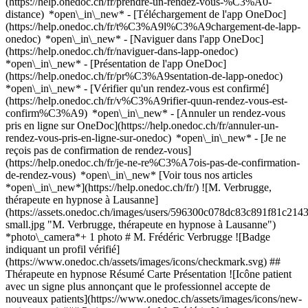
(https://help.onedoc.ch/fr/prendre-un-rendez-vous-%C3%A0-
distance) *open\_in\_new*
- [Téléchargement de l'app OneDoc]
(https://help.onedoc.ch/fr/t%C3%A9l%C3%A9chargement-de-lapp-
onedoc) *open\_in\_new* - [Naviguer dans l'app OneDoc]
(https://help.onedoc.ch/fr/naviguer-dans-lapp-onedoc)
*open\_in\_new* - [Présentation de l'app OneDoc]
(https://help.onedoc.ch/fr/pr%C3%A9sentation-de-lapp-onedoc)
*open\_in\_new*
- [Vérifier qu'un rendez-vous est confirmé]
(https://help.onedoc.ch/fr/v%C3%A9rifier-quun-rendez-vous-est-
confirm%C3%A9) *open\_in\_new* - [Annuler un rendez-vous
pris en ligne sur OneDoc](https://help.onedoc.ch/fr/annuler-un-
rendez-vous-pris-en-ligne-sur-onedoc) *open\_in\_new* - [Je ne
reçois pas de confirmation de rendez-vous]
(https://help.onedoc.ch/fr/je-ne-re%C3%A7ois-pas-de-confirmation-
de-rendez-vous) *open\_in\_new* [Voir tous nos articles
*open\_in\_new*](https://help.onedoc.ch/fr/) ![M. Verbrugge,
thérapeute en hypnose à Lausanne]
(https://assets.onedoc.ch/images/users/596300c078dc83c891f81c
small.jpg "M. Verbrugge, thérapeute en hypnose à Lausanne")
*photo\_camera*+ 1 photo # M. Frédéric Verbrugge ![Badge
indiquant un profil vérifié]
(https://www.onedoc.ch/assets/images/icons/checkmark.svg) ##
Thérapeute en hypnose Résumé Carte Présentation ![Icône patient
avec un signe plus annonçant que le professionnel accepte de
nouveaux patients](https://www.onedoc.ch/assets/images/icons/new-