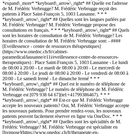
*expand\_more* *keyboard\_arrow\_right* ## Quelle est l'adresse
de M. Frédéric Verbrugge? M. Frédéric Verbrugge reçoit des
patients à Place Saint-François 5, 1003 Lausanne. * * *
*keyboard\_arrow\_right* ## Quelles sont les langues parlées par
M. Frédéric Verbrugge? M. Frédéric Verbrugge propose des
consultations en français. * * * *keyboard\_arrow\_right* ## Quels
sont les horaires de consultation de M. Frédéric Verbrugge? Les
horaires de consultation de M. Frédéric Verbrugge sont: - ####
[Eveillessence - centre de ressources thérapeutiques]
(https://www.onedoc.ch/fr/cabinet-
paramedical/lausanne/e11i/eveillessence-centre-de-ressources-
therapeutiques) : Place Saint-François 5, 1003 Lausanne - Le lundi
de 08:00 à 20:00 - Le mardi de 08:00 à 20:00 - Le mercredi de
08:00 à 20:00 - Le jeudi de 08:00 à 20:00 - Le vendredi de 08:00 à
20:00 - Le samedi fermé - Le dimanche fermé * * *
*keyboard\_arrow\_right* ## Quel est le numéro de téléphone de
M. Frédéric Verbrugge? Le numéro de téléphone de M. Frédéric
Verbrugge est [079 938 64 67](tel:+41799386467). * * *
*keyboard\_arrow\_right* ## Est-ce que M. Frédéric Verbrugge
accepte les nouveaux patients? Oui, M. Frédéric Verbrugge accepte
les nouveaux patients. Pour prendre rendez-vous, les nouveaux
patients peuvent facilement réserver en ligne via OneDoc. * * *
*keyboard\_arrow\_right* ## Quelles sont les spécialités de M.
Frédéric Verbrugge? M. Frédéric Verbrugge est spécialiste en
[hypnose](https://www.onedoc.ch/fr/therapeute-en-