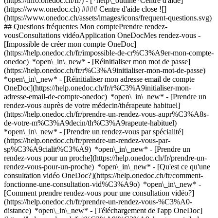
(https://info.onedoc.ch/fr/)
- [*help\_outline*Centre d'aide]
(https://www.onedoc.ch) #### Centre d'aide close ![]
(https://www.onedoc.ch/assets/images/icons/frequent-questions.svg)
## Questions fréquentes Mon comptePrendre rendez-
vousConsultations vidéoApplication OneDocMes rendez-vous -
[Impossible de créer mon compte OneDoc]
(https://help.onedoc.ch/fr/impossible-de-cr%C3%A9er-mon-compte-
onedoc) *open\_in\_new* - [Réinitialiser mon mot de passe]
(https://help.onedoc.ch/fr/r%C3%A9initialiser-mon-mot-de-passe)
*open\_in\_new* - [Réinitialiser mon adresse email de compte
OneDoc](https://help.onedoc.ch/fr/r%C3%A9initialiser-mon-
adresse-email-de-compte-onedoc) *open\_in\_new*
- [Prendre un
rendez-vous auprès de votre médecin/thérapeute habituel]
(https://help.onedoc.ch/fr/prendre-un-rendez-vous-aupr%C3%A8s-
de-votre-m%C3%A9decin/th%C3%A9rapeute-habituel)
*open\_in\_new* - [Prendre un rendez-vous par spécialité]
(https://help.onedoc.ch/fr/prendre-un-rendez-vous-par-
sp%C3%A9cialit%C3%A9) *open\_in\_new* - [Prendre un
rendez-vous pour un proche](https://help.onedoc.ch/fr/prendre-un-
rendez-vous-pour-un-proche) *open\_in\_new*
- [Qu'est ce qu'une
consultation vidéo OneDoc?](https://help.onedoc.ch/fr/comment-
fonctionne-une-consultation-vid%C3%A9o) *open\_in\_new* -
[Comment prendre rendez-vous pour une consultation vidéo?]
(https://help.onedoc.ch/fr/prendre-un-rendez-vous-%C3%A0-
distance) *open\_in\_new*
- [Téléchargement de l'app OneDoc]