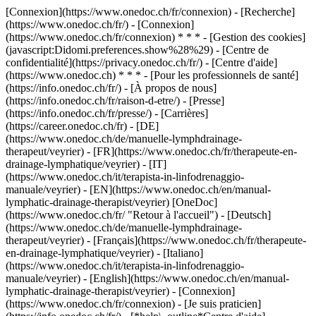
[Connexion](https://www.onedoc.ch/fr/connexion) - [Recherche]
(https://www.onedoc.ch/fr/) - [Connexion]
(https://www.onedoc.ch/fr/connexion) * * * - [Gestion des cookies]
(javascript:Didomi.preferences.show%28%29) - [Centre de
confidentialité](https://privacy.onedoc.ch/fr/) - [Centre d'aide]
(https://www.onedoc.ch) * * * - [Pour les professionnels de santé]
(https://info.onedoc.ch/fr/) - [À propos de nous]
(https://info.onedoc.ch/fr/raison-d-etre/) - [Presse]
(https://info.onedoc.ch/fr/presse/) - [Carrières]
(https://career.onedoc.ch/fr)
- [DE]
(https://www.onedoc.ch/de/manuelle-lymphdrainage-
therapeut/veyrier) - [FR](https://www.onedoc.ch/fr/therapeute-en-
drainage-lymphatique/veyrier) - [IT]
(https://www.onedoc.ch/it/terapista-in-linfodrenaggio-
manuale/veyrier) - [EN](https://www.onedoc.ch/en/manual-
lymphatic-drainage-therapist/veyrier) [OneDoc]
(https://www.onedoc.ch/fr/ "Retour à l'accueil") - [Deutsch]
(https://www.onedoc.ch/de/manuelle-lymphdrainage-
therapeut/veyrier) - [Français](https://www.onedoc.ch/fr/therapeute-
en-drainage-lymphatique/veyrier) - [Italiano]
(https://www.onedoc.ch/it/terapista-in-linfodrenaggio-
manuale/veyrier) - [English](https://www.onedoc.ch/en/manual-
lymphatic-drainage-therapist/veyrier)
- [Connexion]
(https://www.onedoc.ch/fr/connexion) - [Je suis praticien]