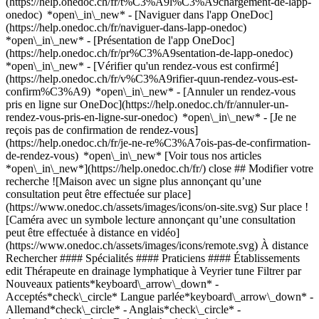
(https://help.onedoc.ch/fr/t%C3%A9l%C3%A9chargement-de-lapp-
onedoc) *open\_in\_new* - [Naviguer dans l'app OneDoc]
(https://help.onedoc.ch/fr/naviguer-dans-lapp-onedoc)
*open\_in\_new* - [Présentation de l'app OneDoc]
(https://help.onedoc.ch/fr/pr%C3%A9sentation-de-lapp-onedoc)
*open\_in\_new*
- [Vérifier qu'un rendez-vous est confirmé](https://help.onedoc.ch/fr/v%C3%A9rifier-quun-rendez-vous-est-confirm%C3%A9) *open\_in\_new* - [Annuler un rendez-vous pris en ligne sur OneDoc](https://help.onedoc.ch/fr/annuler-un-rendez-vous-pris-en-ligne-sur-onedoc) *open\_in\_new* - [Je ne reçois pas de confirmation de rendez-vous](https://help.onedoc.ch/fr/je-ne-re%C3%A7ois-pas-de-confirmation-de-rendez-vous) *open\_in\_new* [Voir tous nos articles *open\_in\_new*](https://help.onedoc.ch/fr/) close ## Modifier votre recherche ![Maison avec un signe plus annonçant qu’une consultation peut être effectuée sur place](https://www.onedoc.ch/assets/images/icons/on-site.svg) Sur place ![Caméra avec un symbole lecture annonçant qu’une consultation peut être effectuée à distance en vidéo](https://www.onedoc.ch/assets/images/icons/remote.svg) À distance Rechercher #### Spécialités #### Praticiens #### Établissements edit Thérapeute en drainage lymphatique à Veyrier tune Filtrer par Nouveaux patients*keyboard\_arrow\_down* - Acceptés*check\_circle* Langue parlée*keyboard\_arrow\_down* - Allemand*check\_circle* - Anglais*check\_circle* - Arabe*check\_circle* - Bulgare*check\_circle* - Chinois*check\_circle* - Danois*check\_circle* - Espagnol*check\_circle* - Français*check\_circle* - Grec*check\_circle* - Hongrois*check\_circle* - Italien*check\_circle* - Lingala*check\_circle* - Mongol*check\_circle* - Néerlandais*check\_circle* - Polonais*check\_circle* - Portugais*check\_circle* - Roumain*check\_circle* - Russe*check\_circle* - Slovaque*check\_circle* - Suédois*check\_circle* - Swahili*check\_circle* - Tchèque*check\_circle* - Thaï*check\_circle* Sexe*keyboard\_arrow\_down* - Femme*check\_circle* - Homme*check\_circle* Réseau*keyboard\_arrow\_down* - ASCA*check\_circle* - RME*check\_circle* - APTN*check\_circle* Disponibilité*keyboard\_arrow\_down* - Disponible aujourdhui*check\_circle* - Dans les 3 prochains jours*check\_circle* - Dans les 7 prochains jours*check\_circle* - Dans les 14 prochains jours*check\_circle* # Thérapeute en drainage lymphatique à Veyrier: prenez rendez-vous en ligne aujourd'hui ## 4 résultats à Veyrier [![Mme Lalita Yannick Bauquis, thérapeute en drainage lymphatique à Veyrier](https://assets.onedoc.ch/images/users/85395c15acf0db15df570f5c3a9a6c4b69e40de47dc7d57b80e77bd3142e891f-small.jpg "Mme Lalita Yannick Bauquis, thérapeute en drainage lymphatique à Veyrier")](https://www.onedoc.ch/fr/therapeute-en-drainage-lymphatique/veyrier/pj4t/lalita-yannick-bauquis) ### [Mme Lalita Yannick Bauquis](https://www.onedoc.ch/fr/therapeute-en-drainage-lymphatique/veyrier/pj4t/lalita-yannick-bauquis) ![Badge indiquant un profil vérifié](https://www.onedoc.ch/assets/images/icons/checkmark.svg) Thérapeute en drainage lymphatique Espace Gaïa-Light, Veyrier Route du Pas-de-l'Echelle 104 1255 Veyrier ![Mme Lalita Yannick Bauquis est affiliée au réseau ASCA](https://assets.onedoc.ch/images/networks/logos/496d325fd4282f2f0a46197dd629fd16fcd2d324839e441a2a65aaa74df08a15-small.png) ![Icône patient avec un signe plus annonçant que le professionnel accepte de nouveaux patients](https://www.onedoc.ch/assets/images/icons/new-patients.svg)Accepte les nouveaux patients [Réserver un RDV](https://www.onedoc.ch/fr/therapeute-en-drainage-lymphatique/veyrier/pj4t/lalita-yannick-bauquis) *chevron\_left* lun. 03 août *chevron\_right* Voir plus de rendez-vous *error\_outline* Une erreur s'est produite lors du chargement des disponibilités [Réessayer](https://www.onedoc.ch) [![Mme Françoise Troussieux, masseuse classique à Veyrier](https://assets.onedoc.ch/images/users/3e0e8a7a88c46af53adf036f69e945b1ea165f85b99f2c6d7e73475bee9e7513-small.jpg "Mme Françoise Troussieux, masseuse classique à Veyrier")](https://www.onedoc.ch/fr/masseuse-classique/veyrier/pcvif/francoise-troussieux) ### [Mme Françoise Troussieux](https://www.onedoc.ch/fr/masseuse-classique/veyrier/pcvif/francoise-troussieux) ![Badge indiquant un profil vérifié](https://www.onedoc.ch/assets/images/icons/checkmark.svg) [Masseuse classique](https://www.onedoc.ch/fr/masseur-classique/veyrier), Thérapeute en drainage lymphatique Centre Edelweiss Plénitude Chemin de Blonay 1D 1234 Veyrier ![Mme Françoise Troussieux est affiliée au réseau ASCA](https://assets.onedoc.ch/images/networks/logos/496d325fd4282f2f0a46197dd629fd16fcd2d324839e441a2a65aaa74df08a15-small.png)![Mme Françoise Troussieux est affiliée au réseau RME](https://assets.onedoc.ch/images/networks/logos/a202aabd14cdddb5ff03205af2481fb805645ff903773c55a6c572d22f23762e-small.png) ![Icône patient avec un signe plus annonçant que le professionnel accepte de nouveaux patients](https://www.onedoc.ch/assets/images/icons/new-patients.svg)Accepte les nouveaux patients [Réserver un RDV](https://www.onedoc.ch/fr/masseuse-classique/veyrier/pcvif/francoise-troussieux) *chevron\_left* lun. 03 août *chevron\_right* Voir plus de rendez-vous *error\_outline* Une erreur s'est produite lors du chargement des disponibilités [Réessayer](https://www.onedoc.ch) [![Mme Malorie Vernaz-Bassani, thérapeute en drainage lymphatique à Veyrier](https://assets.onedoc.ch/images/users/9bad01e151a194cca1e804fbc50f783104561b407d054094550775534e44af92-small.jpg "Mme Malorie Vernaz-Bassani, thérapeute en drainage lymphatique à Veyrier")](https://www.onedoc.ch/fr/therapeute-en-drainage-lymphatique/veyrier/pk4o/malorie-vernaz-bassani) ### [Mme Malorie Vernaz-Bassani](https://www.onedoc.ch/fr/therapeute-en-drainage-lymphatique/veyrier/pk4o/malorie-vernaz-bassani) ![Badge indiquant un profil vérifié](https://www.onedoc.ch/assets/images/icons/checkmark.svg) Thérapeute en drainage lymphatique Malorie Capsule Bien-Être Chemin de Sous-Balme 8 1255 Veyrier ![Mme Malorie Vernaz-Bassani est affiliée au réseau ASCA](https://assets.onedoc.ch/images/networks/logos/496d325fd4282f2f0a46197dd629fd16fcd2d324839e441a2a65aaa74df08a15-small.png) ![Icône patient avec un signe plus annonçant que le professionnel accepte de nouveaux patients](https://www.onedoc.ch/assets/images/icons/new-patients.svg)Accepte les nouveaux patients [Réserver un RDV](https://www.onedoc.ch/fr/therapeute-en-drainage-lymphatique/veyrier/pk4o/malorie-vernaz-bassani) *chevron\_left* lun. 03 août *chevron\_right* Voir plus de rendez-vous *error\_outline* Une erreur s'est produite lors du chargement des disponibilités [Réessayer](https://www.onedoc.ch) ## __Thérapeutes en drainage lymphatique__: d'autres spécialistes sont réservables en ligne dans les environs de __Veyrier__ [![Mme Catherine Battras, thérapeute en drainage lymphatique à Genève](https://assets.onedoc.ch/images/users/e517f38e93c201c4c27d6dff56c8664e34e19ae294dc1c4ef70ac62fcb4230d5-small.jpg "Mme Catherine Battras, thérapeute en drainage lymphatique à Genève")](https://www.onedoc.ch/fr/therapeute-en-drainage-lymphatique/geneve/pcx91/catherine-battras) ### [Mme Catherine Battras](https://www.onedoc.ch/fr/therapeute-en-drainage-lymphatique/geneve/pcx91/catherine-battras) ![Badge indiquant un profil vérifié](https://www.onedoc.ch/assets/images/icons/checkmark.svg) [Thérapeute en drainage lymphatique](https://www.onedoc.ch/fr/therapeute-en-drainage-lymphatique/geneve) Wellness Institut Avenue de Miremont 13 1206 Genève ![Mme Catherine Battras est affiliée au réseau ASCA](https://assets.onedoc.ch/images/networks/logos/496d325fd4282f2f0a46197dd629fd16fcd2d324839e441a2a65aaa74df08a15-small.png)![Mme Catherine Battras est affiliée au réseau RME](https://assets.onedoc.ch/images/networks/logos/a202aabd14cdddb5ff03205af2481fb805645ff903773c55a6c572d22f23762e-small.png) ![Icône patient avec un signe plus annonçant que le professionnel accepte de nouveaux patients](https://www.onedoc.ch/assets/images/icons/new-patients.svg)Accepte les nouveaux patients [Réserver un RDV](https://www.onedoc.ch/fr/therapeute-en-drainage-lymphatique/geneve/pcx91/catherine-battras) [![M. Juan Carlos Machuca Estrada, masseur classique à Genève](https://assets.onedoc.ch/images/users/c571059df64fcf8d294ff84a05d35c3cf609b7871ced807af077ddb474713258-small.jpg "M. Juan Carlos Machuca Estrada, masseur classique à Genève")](https://www.onedoc.ch/fr/masseur-classique/geneve/pcxha/juan-carlos-machuca-estrada) ### [M. Juan Carlos Machuca Estrada](https://www.onedoc.ch/fr/masseur-classique/geneve/pcxha/juan-carlos-machuca-estrada) ![Badge indiquant un profil vérifié](https://www.onedoc.ch/assets/images/icons/checkmark.svg) [Masseur classique](https://www.onedoc.ch/fr/masseur-classique/geneve), [Thérapeute en drainage lymphatique](https://www.onedoc.ch/fr/therapeute-en-drainage-lymphatique/geneve) [Osteo Clinics](https://www.onedoc.ch/fr/cabinet-d-osteopathie/geneve/ebc0v/osteo-clinics) Route de Malagnou 53 1208 Genève ![M. Juan Carlos Machuca Estrada est affilié au réseau ASCA](https://assets.onedoc.ch/images/networks/logos/496d325fd4282f2f0a46197dd629fd16fcd2d324839e441a2a65aaa74df08a15-small.png) ![Icône patient avec un signe plus annonçant que le professionnel accepte de nouveaux patients](https://www.onedoc.ch/assets/images/icons/new-patients.svg)Accepte les nouveaux patients [Réserver un RDV](https://www.onedoc.ch/fr/masseur-classique/geneve/pcxha/juan-carlos-machuca-estrada) [![Mme Alexia Cubero, naturopathe MCO/TEN à Genève](https://assets.onedoc.ch/images/users/f86ff7fa8063ef95a11ef39efabdf23ea367c77e79ae3cb5ecf5447455e62b40-small.jpg "Mme Alexia Cubero, naturopathe MCO/TEN à Genève")](https://www.onedoc.ch/fr/naturopathe-mco-ten/geneve/pc00r/alexia-cubero) ### [Mme Alexia Cubero](https://www.onedoc.ch/fr/naturopathe-mco-ten/geneve/pc00r/alexia-cubero) ![Badge indiquant un profil vérifié](https://www.onedoc.ch/assets/images/icons/checkmark.svg) [Naturopathe MCO/TEN](https://www.onedoc.ch/fr/naturopathe-mco-ten/geneve), [Thérapeute en drainage lymphatique](https://www.onedoc.ch/fr/therapeute-en-drainage-lymphatique/geneve) [Osteo Clinics](https://www.onedoc.ch/fr/ca