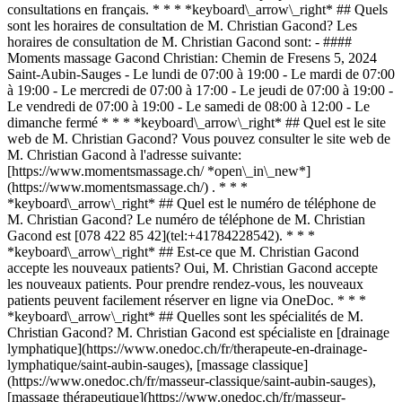
consultations en français. * * * *keyboard\_arrow\_right* ## Quels
sont les horaires de consultation de M. Christian Gacond? Les
horaires de consultation de M. Christian Gacond sont: - ####
Moments massage Gacond Christian: Chemin de Fresens 5, 2024
Saint-Aubin-Sauges - Le lundi de 07:00 à 19:00 - Le mardi de 07:00
à 19:00 - Le mercredi de 07:00 à 17:00 - Le jeudi de 07:00 à 19:00 -
Le vendredi de 07:00 à 19:00 - Le samedi de 08:00 à 12:00 - Le
dimanche fermé * * * *keyboard\_arrow\_right* ## Quel est le site
web de M. Christian Gacond? Vous pouvez consulter le site web de
M. Christian Gacond à l'adresse suivante:
[https://www.momentsmassage.ch/ *open\_in\_new*]
(https://www.momentsmassage.ch/) . * * *
*keyboard\_arrow\_right* ## Quel est le numéro de téléphone de
M. Christian Gacond? Le numéro de téléphone de M. Christian
Gacond est [078 422 85 42](tel:+41784228542). * * *
*keyboard\_arrow\_right* ## Est-ce que M. Christian Gacond
accepte les nouveaux patients? Oui, M. Christian Gacond accepte
les nouveaux patients. Pour prendre rendez-vous, les nouveaux
patients peuvent facilement réserver en ligne via OneDoc. * * *
*keyboard\_arrow\_right* ## Quelles sont les spécialités de M.
Christian Gacond? M. Christian Gacond est spécialiste en [drainage
lymphatique](https://www.onedoc.ch/fr/therapeute-en-drainage-
lymphatique/saint-aubin-sauges), [massage classique]
(https://www.onedoc.ch/fr/masseur-classique/saint-aubin-sauges),
[massage thérapeutique](https://www.onedoc.ch/fr/masseur-