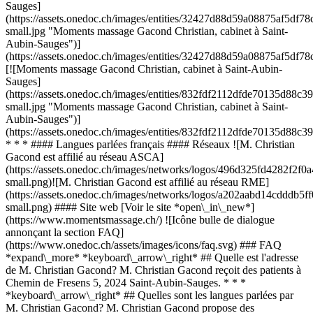
Sauges]
(https://assets.onedoc.ch/images/entities/32427d88d59a08875af5d
small.jpg "Moments massage Gacond Christian, cabinet à Saint-
Aubin-Sauges")]
(https://assets.onedoc.ch/images/entities/32427d88d59a08875af5d
[![Moments massage Gacond Christian, cabinet à Saint-Aubin-
Sauges]
(https://assets.onedoc.ch/images/entities/832fdf2112dfde70135d8
small.jpg "Moments massage Gacond Christian, cabinet à Saint-
Aubin-Sauges")]
(https://assets.onedoc.ch/images/entities/832fdf2112dfde70135d8
* * * #### Langues parlées français #### Réseaux ![M. Christian
Gacond est affilié au réseau ASCA]
(https://assets.onedoc.ch/images/networks/logos/496d325fd4282f
small.png)![M. Christian Gacond est affilié au réseau RME]
(https://assets.onedoc.ch/images/networks/logos/a202aabd14cddd
small.png) #### Site web [Voir le site *open\_in\_new*]
(https://www.momentsmassage.ch/) ![Icône bulle de dialogue
annonçant la section FAQ]
(https://www.onedoc.ch/assets/images/icons/faq.svg) ### FAQ
*expand\_more* *keyboard\_arrow\_right* ## Quelle est l'adresse
de M. Christian Gacond? M. Christian Gacond reçoit des patients à
Chemin de Fresens 5, 2024 Saint-Aubin-Sauges. * * *
*keyboard\_arrow\_right* ## Quelles sont les langues parlées par
M. Christian Gacond? M. Christian Gacond propose des