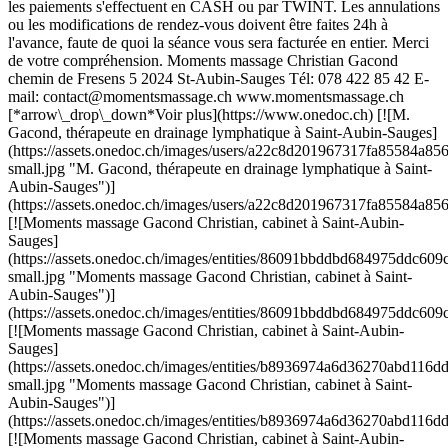
les paiements s'effectuent en CASH ou par TWINT. Les annulations
ou les modifications de rendez-vous doivent être faites 24h à
l'avance, faute de quoi la séance vous sera facturée en entier. Merci
de votre compréhension. Moments massage Christian Gacond
chemin de Fresens 5 2024 St-Aubin-Sauges Tél: 078 422 85 42 E-
mail: contact@momentsmassage.ch www.momentsmassage.ch
[*arrow\_drop\_down*Voir plus](https://www.onedoc.ch) [![M.
Gacond, thérapeute en drainage lymphatique à Saint-Aubin-Sauges]
(https://assets.onedoc.ch/images/users/a22c8d201967317fa85584
small.jpg "M. Gacond, thérapeute en drainage lymphatique à Saint-
Aubin-Sauges")]
(https://assets.onedoc.ch/images/users/a22c8d201967317fa85584
[![Moments massage Gacond Christian, cabinet à Saint-Aubin-
Sauges]
(https://assets.onedoc.ch/images/entities/86091bbddbd684975ddc
small.jpg "Moments massage Gacond Christian, cabinet à Saint-
Aubin-Sauges")]
(https://assets.onedoc.ch/images/entities/86091bbddbd684975ddc
[![Moments massage Gacond Christian, cabinet à Saint-Aubin-
Sauges]
(https://assets.onedoc.ch/images/entities/b8936974a6d36270abd1
small.jpg "Moments massage Gacond Christian, cabinet à Saint-
Aubin-Sauges")]
(https://assets.onedoc.ch/images/entities/b8936974a6d36270abd11
[![Moments massage Gacond Christian, cabinet à Saint-Aubin-