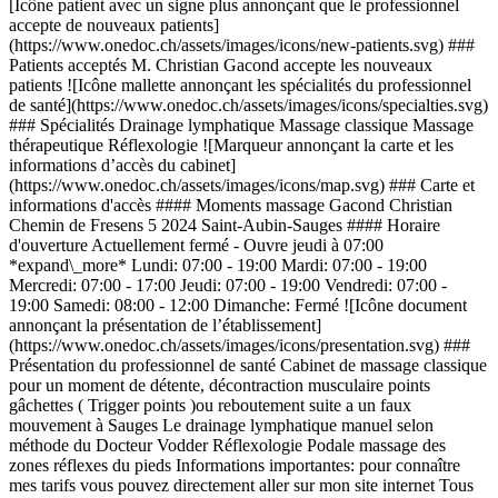
[Icône patient avec un signe plus annonçant que le professionnel
accepte de nouveaux patients]
(https://www.onedoc.ch/assets/images/icons/new-patients.svg) ###
Patients acceptés M. Christian Gacond accepte les nouveaux
patients ![Icône mallette annonçant les spécialités du professionnel
de santé](https://www.onedoc.ch/assets/images/icons/specialties.svg)
### Spécialités Drainage lymphatique Massage classique Massage
thérapeutique Réflexologie ![Marqueur annonçant la carte et les
informations d’accès du cabinet]
(https://www.onedoc.ch/assets/images/icons/map.svg) ### Carte et
informations d'accès #### Moments massage Gacond Christian
Chemin de Fresens 5 2024 Saint-Aubin-Sauges #### Horaire
d'ouverture Actuellement fermé - Ouvre jeudi à 07:00
*expand\_more* Lundi: 07:00 - 19:00 Mardi: 07:00 - 19:00
Mercredi: 07:00 - 17:00 Jeudi: 07:00 - 19:00 Vendredi: 07:00 -
19:00 Samedi: 08:00 - 12:00 Dimanche: Fermé ![Icône document
annonçant la présentation de l’établissement]
(https://www.onedoc.ch/assets/images/icons/presentation.svg) ###
Présentation du professionnel de santé Cabinet de massage classique
pour un moment de détente, décontraction musculaire points
gâchettes ( Trigger points )ou reboutement suite a un faux
mouvement à Sauges Le drainage lymphatique manuel selon
méthode du Docteur Vodder Réflexologie Podale massage des
zones réflexes du pieds Informations importantes: pour connaître
mes tarifs vous pouvez directement aller sur mon site internet Tous