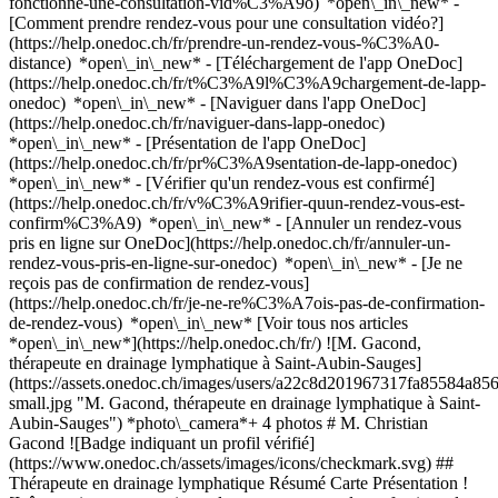
fonctionne-une-consultation-vid%C3%A9o) *open\_in\_new* -
[Comment prendre rendez-vous pour une consultation vidéo?]
(https://help.onedoc.ch/fr/prendre-un-rendez-vous-%C3%A0-
distance) *open\_in\_new*
- [Téléchargement de l'app OneDoc]
(https://help.onedoc.ch/fr/t%C3%A9l%C3%A9chargement-de-lapp-
onedoc) *open\_in\_new* - [Naviguer dans l'app OneDoc]
(https://help.onedoc.ch/fr/naviguer-dans-lapp-onedoc)
*open\_in\_new* - [Présentation de l'app OneDoc]
(https://help.onedoc.ch/fr/pr%C3%A9sentation-de-lapp-onedoc)
*open\_in\_new*
- [Vérifier qu'un rendez-vous est confirmé]
(https://help.onedoc.ch/fr/v%C3%A9rifier-quun-rendez-vous-est-
confirm%C3%A9) *open\_in\_new* - [Annuler un rendez-vous
pris en ligne sur OneDoc](https://help.onedoc.ch/fr/annuler-un-
rendez-vous-pris-en-ligne-sur-onedoc) *open\_in\_new* - [Je ne
reçois pas de confirmation de rendez-vous]
(https://help.onedoc.ch/fr/je-ne-re%C3%A7ois-pas-de-confirmation-
de-rendez-vous) *open\_in\_new* [Voir tous nos articles
*open\_in\_new*](https://help.onedoc.ch/fr/) ![M. Gacond,
thérapeute en drainage lymphatique à Saint-Aubin-Sauges]
(https://assets.onedoc.ch/images/users/a22c8d201967317fa85584
small.jpg "M. Gacond, thérapeute en drainage lymphatique à Saint-
Aubin-Sauges") *photo\_camera*+ 4 photos # M. Christian
Gacond ![Badge indiquant un profil vérifié]
(https://www.onedoc.ch/assets/images/icons/checkmark.svg) ##
Thérapeute en drainage lymphatique Résumé Carte Présentation !