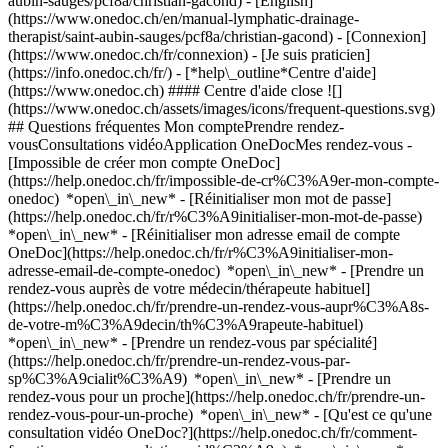
aubin-sauges/pcf8a/christian-gacond) - [English]
(https://www.onedoc.ch/en/manual-lymphatic-drainage-
therapist/saint-aubin-sauges/pcf8a/christian-gacond)
- [Connexion]
(https://www.onedoc.ch/fr/connexion) - [Je suis praticien]
(https://info.onedoc.ch/fr/)
- [*help\_outline*Centre d'aide]
(https://www.onedoc.ch) #### Centre d'aide close ![]
(https://www.onedoc.ch/assets/images/icons/frequent-questions.svg)
## Questions fréquentes Mon comptePrendre rendez-
vousConsultations vidéoApplication OneDocMes rendez-vous -
[Impossible de créer mon compte OneDoc]
(https://help.onedoc.ch/fr/impossible-de-cr%C3%A9er-mon-compte-
onedoc) *open\_in\_new* - [Réinitialiser mon mot de passe]
(https://help.onedoc.ch/fr/r%C3%A9initialiser-mon-mot-de-passe)
*open\_in\_new* - [Réinitialiser mon adresse email de compte
OneDoc](https://help.onedoc.ch/fr/r%C3%A9initialiser-mon-
adresse-email-de-compte-onedoc) *open\_in\_new*
- [Prendre un
rendez-vous auprès de votre médecin/thérapeute habituel]
(https://help.onedoc.ch/fr/prendre-un-rendez-vous-aupr%C3%A8s-
de-votre-m%C3%A9decin/th%C3%A9rapeute-habituel)
*open\_in\_new* - [Prendre un rendez-vous par spécialité]
(https://help.onedoc.ch/fr/prendre-un-rendez-vous-par-
sp%C3%A9cialit%C3%A9) *open\_in\_new* - [Prendre un
rendez-vous pour un proche](https://help.onedoc.ch/fr/prendre-un-
rendez-vous-pour-un-proche) *open\_in\_new*
- [Qu'est ce qu'une
consultation vidéo OneDoc?](https://help.onedoc.ch/fr/comment-