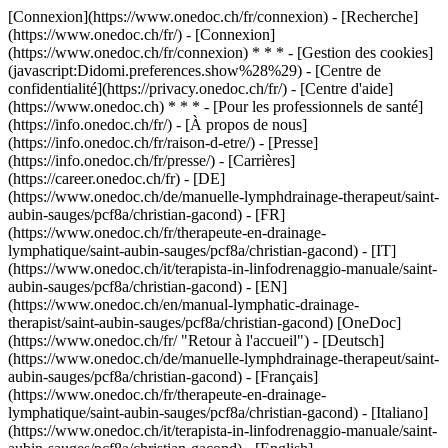
[Connexion](https://www.onedoc.ch/fr/connexion) - [Recherche]
(https://www.onedoc.ch/fr/) - [Connexion]
(https://www.onedoc.ch/fr/connexion) * * * - [Gestion des cookies]
(javascript:Didomi.preferences.show%28%29) - [Centre de
confidentialité](https://privacy.onedoc.ch/fr/) - [Centre d'aide]
(https://www.onedoc.ch) * * * - [Pour les professionnels de santé]
(https://info.onedoc.ch/fr/) - [À propos de nous]
(https://info.onedoc.ch/fr/raison-d-etre/) - [Presse]
(https://info.onedoc.ch/fr/presse/) - [Carrières]
(https://career.onedoc.ch/fr)
- [DE]
(https://www.onedoc.ch/de/manuelle-lymphdrainage-therapeut/saint-
aubin-sauges/pcf8a/christian-gacond) - [FR]
(https://www.onedoc.ch/fr/therapeute-en-drainage-
lymphatique/saint-aubin-sauges/pcf8a/christian-gacond) - [IT]
(https://www.onedoc.ch/it/terapista-in-linfodrenaggio-manuale/saint-
aubin-sauges/pcf8a/christian-gacond) - [EN]
(https://www.onedoc.ch/en/manual-lymphatic-drainage-
therapist/saint-aubin-sauges/pcf8a/christian-gacond) [OneDoc]
(https://www.onedoc.ch/fr/ "Retour à l'accueil") - [Deutsch]
(https://www.onedoc.ch/de/manuelle-lymphdrainage-therapeut/saint-
aubin-sauges/pcf8a/christian-gacond) - [Français]
(https://www.onedoc.ch/fr/therapeute-en-drainage-
lymphatique/saint-aubin-sauges/pcf8a/christian-gacond) - [Italiano]
(https://www.onedoc.ch/it/terapista-in-linfodrenaggio-manuale/saint-