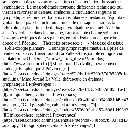
soulagement des tensions musculaires et la stimulation du système
lymphatique. La massothérapie regroupe différentes techniques qui
visent à favoriser la détente, améliorer la circulation sanguine et
lymphatique, réduire les douleurs musculaires et restaurer l’équilibre
global du corps. Elle inclut notamment le massage classique, la
réflexologie plantaire et le drainage lymphatique manuel. Avec huit
ans d’expérience dans le domaine, Luisa adapte chaque soin aux
besoins spécifiques de ses patients, en privilégiant une approche
douce et à l’écoute. __Thérapies proposées :__ - Massage classique
- Réflexologie plantaire - Drainage lymphatique manuel La prise de
rendez-vous avec Luisa Jorand La Valle est disponible en ligne via
la plateforme OneDoc. [*arrow\_drop\_down*Voir plus]
(https://www.onedoc.ch) [![Mme Jorand La Valle, thérapeute en
drainage lymphatique à Préverenges]
(https://assets.onedoc.ch/images/users/62b2be14c6390f57df8588
small.jpg "Mme Jorand La Valle, thérapeute en drainage
lymphatique à Préverenges")]
(https://assets.onedoc.ch/images/users/62b2be14c6390f57df85885
[![Ginkgo-sphère, cabinet à Préverenges]
(https://assets.onedoc.ch/images/entities/559649fb41d5946081d4
small.png "Ginkgo-sphère, cabinet à Préverenges")]
(https://assets.onedoc.ch/images/entities/559649fb41d5946081d4
[![Ginkgo-sphère, cabinet à Préverenges]
(https://assets.onedoc.ch/images/entities/f8db4da7848bbc7b7334
small.jpg "Ginkgo-sphère, cabinet à Préverenges")]