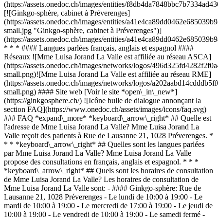
(https://assets.onedoc.ch/images/entities/f8db4da7848bbc7b7334a
[![Ginkgo-sphère, cabinet à Préverenges]
(https://assets.onedoc.ch/images/entities/a41e4ca89dd0462e6850
small.jpg "Ginkgo-sphère, cabinet à Préverenges")]
(https://assets.onedoc.ch/images/entities/a41e4ca89dd0462e68503
* * * #### Langues parlées français, anglais et espagnol ####
Réseaux ![Mme Luisa Jorand La Valle est affiliée au réseau ASCA]
(https://assets.onedoc.ch/images/networks/logos/496d325fd4282f
small.png)![Mme Luisa Jorand La Valle est affiliée au réseau RME]
(https://assets.onedoc.ch/images/networks/logos/a202aabd14cddd
small.png) #### Site web [Voir le site *open\_in\_new*]
(https://ginkgosphere.ch/) ![Icône bulle de dialogue annonçant la
section FAQ](https://www.onedoc.ch/assets/images/icons/faq.svg)
### FAQ *expand\_more* *keyboard\_arrow\_right* ## Quelle est
l'adresse de Mme Luisa Jorand La Valle? Mme Luisa Jorand La
Valle reçoit des patients à Rue de Lausanne 21, 1028 Préverenges. *
* * *keyboard\_arrow\_right* ## Quelles sont les langues parlées
par Mme Luisa Jorand La Valle? Mme Luisa Jorand La Valle
propose des consultations en français, anglais et espagnol. * * *
*keyboard\_arrow\_right* ## Quels sont les horaires de consultation
de Mme Luisa Jorand La Valle? Les horaires de consultation de
Mme Luisa Jorand La Valle sont: - #### Ginkgo-sphère: Rue de
Lausanne 21, 1028 Préverenges - Le lundi de 10:00 à 19:00 - Le
mardi de 10:00 à 19:00 - Le mercredi de 17:00 à 19:00 - Le jeudi de
10:00 à 19:00 - Le vendredi de 10:00 à 19:00 - Le samedi fermé -