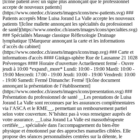
[Icône patient avec un signe plus annonçant que le professionnel
accepte de nouveaux patients]
(https://www.onedoc.ch/assets/images/icons/new-patients.svg) ###
Patients acceptés Mme Luisa Jorand La Valle accepte les nouveaux
patients ![Icône mallette annonçant les spécialités du professionnel
de santé](https://www.onedoc.ch/assets/images/icons/specialties.svg)
### Spécialités Massage classique Réflexologie Drainage
lymphatique ![Marqueur annonçant la carte et les informations
d’accès du cabinet]
(https://www.onedoc.ch/assets/images/icons/map.svg) ### Carte et
informations d'accès #### Ginkgo-sphère Rue de Lausanne 21 1028
Préverenges #### Horaire d'ouverture Actuellement fermé - Ouvre
jeudi à 10:00 *expand\_more* Lundi: 10:00 - 19:00 Mardi: 10:00 -
19:00 Mercredi: 17:00 - 19:00 Jeudi: 10:00 - 19:00 Vendredi: 10:00
- 19:00 Samedi: Fermé Dimanche: Fermé ![Icône document
annonçant la présentation de l’établissement]
(https://www.onedoc.ch/assets/images/icons/presentation.svg) ###
Présentation du professionnel de santé __Les prestations de Luisa
Jorand La Valle sont reconnues par les assurances complémentaires
via l’ASCA et le RME__, permettant un remboursement partiel
selon votre couverture. N’hésitez pas à vous renseigner auprès de
votre assurance. __Luisa Jorand La Valle est massothérapeute
certifiée__, spécialisée dans l'accompagnement du bien-être
physique et émotionnel par des approches manuelles ciblées. Elle
propose des séances personnalisées centrées sur la détente, le