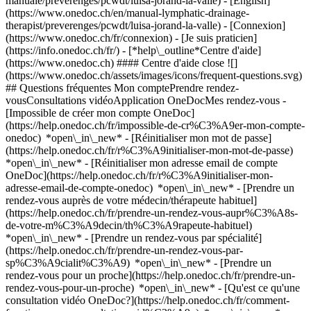
manuale/preverenges/pcwdt/luisa-jorand-la-valle) - [English]
(https://www.onedoc.ch/en/manual-lymphatic-drainage-
therapist/preverenges/pcwdt/luisa-jorand-la-valle)
- [Connexion]
(https://www.onedoc.ch/fr/connexion) - [Je suis praticien]
(https://info.onedoc.ch/fr/)
- [*help\_outline*Centre d'aide]
(https://www.onedoc.ch) #### Centre d'aide close ![]
(https://www.onedoc.ch/assets/images/icons/frequent-questions.svg)
## Questions fréquentes Mon comptePrendre rendez-
vousConsultations vidéoApplication OneDocMes rendez-vous -
[Impossible de créer mon compte OneDoc]
(https://help.onedoc.ch/fr/impossible-de-cr%C3%A9er-mon-compte-
onedoc) *open\_in\_new* - [Réinitialiser mon mot de passe]
(https://help.onedoc.ch/fr/r%C3%A9initialiser-mon-mot-de-passe)
*open\_in\_new* - [Réinitialiser mon adresse email de compte
OneDoc](https://help.onedoc.ch/fr/r%C3%A9initialiser-mon-
adresse-email-de-compte-onedoc) *open\_in\_new*
- [Prendre un
rendez-vous auprès de votre médecin/thérapeute habituel]
(https://help.onedoc.ch/fr/prendre-un-rendez-vous-aupr%C3%A8s-
de-votre-m%C3%A9decin/th%C3%A9rapeute-habituel)
*open\_in\_new* - [Prendre un rendez-vous par spécialité]
(https://help.onedoc.ch/fr/prendre-un-rendez-vous-par-
sp%C3%A9cialit%C3%A9) *open\_in\_new* - [Prendre un
rendez-vous pour un proche](https://help.onedoc.ch/fr/prendre-un-
rendez-vous-pour-un-proche) *open\_in\_new*
- [Qu'est ce qu'une
consultation vidéo OneDoc?](https://help.onedoc.ch/fr/comment-