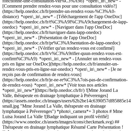
fonctionne-une-consultation-vid%C3%A9o) *open\_in\_new* -
[Comment prendre rendez-vous pour une consultation vidéo?]
(https://help.onedoc.ch/fr/prendre-un-rendez-vous-%C3%A0-
distance) *open\_in\_new*
- [Téléchargement de l'app OneDoc]
(https://help.onedoc.ch/fr/t%C3%A9l%C3%A9chargement-de-lapp-
onedoc) *open\_in\_new* - [Naviguer dans l'app OneDoc]
(https://help.onedoc.ch/fr/naviguer-dans-lapp-onedoc)
*open\_in\_new* - [Présentation de l'app OneDoc]
(https://help.onedoc.ch/fr/pr%C3%A9sentation-de-lapp-onedoc)
*open\_in\_new*
- [Vérifier qu'un rendez-vous est confirmé]
(https://help.onedoc.ch/fr/v%C3%A9rifier-quun-rendez-vous-est-
confirm%C3%A9) *open\_in\_new* - [Annuler un rendez-vous
pris en ligne sur OneDoc](https://help.onedoc.ch/fr/annuler-un-
rendez-vous-pris-en-ligne-sur-onedoc) *open\_in\_new* - [Je ne
reçois pas de confirmation de rendez-vous]
(https://help.onedoc.ch/fr/je-ne-re%C3%A7ois-pas-de-confirmation-
de-rendez-vous) *open\_in\_new* [Voir tous nos articles
*open\_in\_new*](https://help.onedoc.ch/fr/) ![Mme Jorand La
Valle, thérapeute en drainage lymphatique à Préverenges]
(https://assets.onedoc.ch/images/users/62b2be14c6390f57df8588
small.jpg "Mme Jorand La Valle, thérapeute en drainage
lymphatique à Préverenges") *photo\_camera*+ 3 photos # Mme
Luisa Jorand La Valle ![Badge indiquant un profil vérifié]
(https://www.onedoc.ch/assets/images/icons/checkmark.svg) ##
Thérapeute en drainage lymphatique Résumé Carte Présentation !