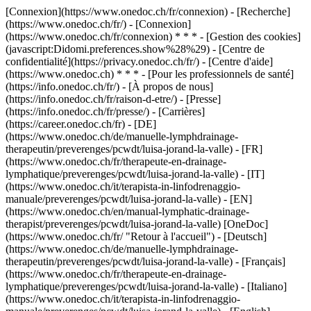
[Connexion](https://www.onedoc.ch/fr/connexion) - [Recherche]
(https://www.onedoc.ch/fr/) - [Connexion]
(https://www.onedoc.ch/fr/connexion) * * * - [Gestion des cookies]
(javascript:Didomi.preferences.show%28%29) - [Centre de
confidentialité](https://privacy.onedoc.ch/fr/) - [Centre d'aide]
(https://www.onedoc.ch) * * * - [Pour les professionnels de santé]
(https://info.onedoc.ch/fr/) - [À propos de nous]
(https://info.onedoc.ch/fr/raison-d-etre/) - [Presse]
(https://info.onedoc.ch/fr/presse/) - [Carrières]
(https://career.onedoc.ch/fr)
- [DE]
(https://www.onedoc.ch/de/manuelle-lymphdrainage-
therapeutin/preverenges/pcwdt/luisa-jorand-la-valle) - [FR]
(https://www.onedoc.ch/fr/therapeute-en-drainage-
lymphatique/preverenges/pcwdt/luisa-jorand-la-valle) - [IT]
(https://www.onedoc.ch/it/terapista-in-linfodrenaggio-
manuale/preverenges/pcwdt/luisa-jorand-la-valle) - [EN]
(https://www.onedoc.ch/en/manual-lymphatic-drainage-
therapist/preverenges/pcwdt/luisa-jorand-la-valle) [OneDoc]
(https://www.onedoc.ch/fr/ "Retour à l'accueil") - [Deutsch]
(https://www.onedoc.ch/de/manuelle-lymphdrainage-
therapeutin/preverenges/pcwdt/luisa-jorand-la-valle) - [Français]
(https://www.onedoc.ch/fr/therapeute-en-drainage-
lymphatique/preverenges/pcwdt/luisa-jorand-la-valle) - [Italiano]
(https://www.onedoc.ch/it/terapista-in-linfodrenaggio-