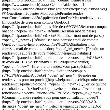
(https://info.onedoc.ch/fr/)
- [*help\_outline*Centre d'aide]
(https://www.onedoc.ch) #### Centre d'aide close ![]
(https://www.onedoc.ch/assets/images/icons/frequent-questions.svg)
## Questions fréquentes Mon comptePrendre rendez-
vousConsultations vidéoApplication OneDocMes rendez-vous -
[Impossible de créer mon compte OneDoc]
(https://help.onedoc.ch/fr/impossible-de-cr%C3%A9er-mon-compte-
onedoc) *open\_in\_new* - [Réinitialiser mon mot de passe]
(https://help.onedoc.ch/fr/r%C3%A9initialiser-mon-mot-de-passe)
*open\_in\_new* - [Réinitialiser mon adresse email de compte
OneDoc](https://help.onedoc.ch/fr/r%C3%A9initialiser-mon-
adresse-email-de-compte-onedoc) *open\_in\_new*
- [Prendre un
rendez-vous auprès de votre médecin/thérapeute habituel]
(https://help.onedoc.ch/fr/prendre-un-rendez-vous-aupr%C3%A8s-
de-votre-m%C3%A9decin/th%C3%A9rapeute-habituel)
*open\_in\_new* - [Prendre un rendez-vous par spécialité]
(https://help.onedoc.ch/fr/prendre-un-rendez-vous-par-
sp%C3%A9cialit%C3%A9) *open\_in\_new* - [Prendre un
rendez-vous pour un proche](https://help.onedoc.ch/fr/prendre-un-
rendez-vous-pour-un-proche) *open\_in\_new*
- [Qu'est ce qu'une
consultation vidéo OneDoc?](https://help.onedoc.ch/fr/comment-
fonctionne-une-consultation-vid%C3%A9o) *open\_in\_new* -
[Comment prendre rendez-vous pour une consultation vidéo?]
(https://help.onedoc.ch/fr/prendre-un-rendez-vous-%C3%A0-
distance) *open\_in\_new*
- [Téléchargement de l'app OneDoc]