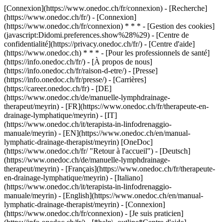
[Connexion](https://www.onedoc.ch/fr/connexion) - [Recherche]
(https://www.onedoc.ch/fr/) - [Connexion]
(https://www.onedoc.ch/fr/connexion) * * * - [Gestion des cookies]
(javascript:Didomi.preferences.show%28%29) - [Centre de
confidentialité](https://privacy.onedoc.ch/fr/) - [Centre d'aide]
(https://www.onedoc.ch) * * * - [Pour les professionnels de santé]
(https://info.onedoc.ch/fr/) - [À propos de nous]
(https://info.onedoc.ch/fr/raison-d-etre/) - [Presse]
(https://info.onedoc.ch/fr/presse/) - [Carrières]
(https://career.onedoc.ch/fr)
- [DE]
(https://www.onedoc.ch/de/manuelle-lymphdrainage-
therapeut/meyrin) - [FR](https://www.onedoc.ch/fr/therapeute-en-
drainage-lymphatique/meyrin) - [IT]
(https://www.onedoc.ch/it/terapista-in-linfodrenaggio-
manuale/meyrin) - [EN](https://www.onedoc.ch/en/manual-
lymphatic-drainage-therapist/meyrin) [OneDoc]
(https://www.onedoc.ch/fr/ "Retour à l'accueil") - [Deutsch]
(https://www.onedoc.ch/de/manuelle-lymphdrainage-
therapeut/meyrin) - [Français](https://www.onedoc.ch/fr/therapeute-
en-drainage-lymphatique/meyrin) - [Italiano]
(https://www.onedoc.ch/it/terapista-in-linfodrenaggio-
manuale/meyrin) - [English](https://www.onedoc.ch/en/manual-
lymphatic-drainage-therapist/meyrin)
- [Connexion]
(https://www.onedoc.ch/fr/connexion) - [Je suis praticien]