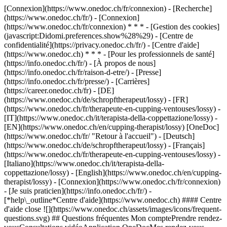
[Connexion](https://www.onedoc.ch/fr/connexion) - [Recherche]
(https://www.onedoc.ch/fr/) - [Connexion]
(https://www.onedoc.ch/fr/connexion) * * * - [Gestion des cookies]
(javascript:Didomi.preferences.show%28%29) - [Centre de
confidentialité](https://privacy.onedoc.ch/fr/) - [Centre d'aide]
(https://www.onedoc.ch) * * * - [Pour les professionnels de santé]
(https://info.onedoc.ch/fr/) - [À propos de nous]
(https://info.onedoc.ch/fr/raison-d-etre/) - [Presse]
(https://info.onedoc.ch/fr/presse/) - [Carrières]
(https://career.onedoc.ch/fr)
- [DE]
(https://www.onedoc.ch/de/schropftherapeut/lossy) - [FR]
(https://www.onedoc.ch/fr/therapeute-en-cupping-ventouses/lossy) -
[IT](https://www.onedoc.ch/it/terapista-della-coppettazione/lossy) -
[EN](https://www.onedoc.ch/en/cupping-therapist/lossy) [OneDoc]
(https://www.onedoc.ch/fr/ "Retour à l'accueil") - [Deutsch]
(https://www.onedoc.ch/de/schropftherapeut/lossy) - [Français]
(https://www.onedoc.ch/fr/therapeute-en-cupping-ventouses/lossy) -
[Italiano](https://www.onedoc.ch/it/terapista-della-
coppettazione/lossy) - [English](https://www.onedoc.ch/en/cupping-
therapist/lossy)
- [Connexion](https://www.onedoc.ch/fr/connexion)
- [Je suis praticien](https://info.onedoc.ch/fr/)
-
[*help\_outline*Centre d'aide](https://www.onedoc.ch) #### Centre
d'aide close ![](https://www.onedoc.ch/assets/images/icons/frequent-
questions.svg) ## Questions fréquentes Mon comptePrendre rendez-