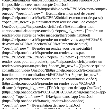
vousConsultations vidéoApplication OneDocMes rendez-vous -
[Impossible de créer mon compte OneDoc]
(https://help.onedoc.ch/fr/impossible-de-cr%C3%A9er-mon-compte-
onedoc) *open\_in\_new* - [Réinitialiser mon mot de passe]
(https://help.onedoc.ch/fr/r%C3%A9initialiser-mon-mot-de-passe)
*open\_in\_new* - [Réinitialiser mon adresse email de compte
OneDoc](https://help.onedoc.ch/fr/r%C3%A9initialiser-mon-
adresse-email-de-compte-onedoc) *open\_in\_new*
- [Prendre un
rendez-vous auprès de votre médecin/thérapeute habituel]
(https://help.onedoc.ch/fr/prendre-un-rendez-vous-aupr%C3%A8s-
de-votre-m%C3%A9decin/th%C3%A9rapeute-habituel)
*open\_in\_new* - [Prendre un rendez-vous par spécialité]
(https://help.onedoc.ch/fr/prendre-un-rendez-vous-par-
sp%C3%A9cialit%C3%A9) *open\_in\_new* - [Prendre un
rendez-vous pour un proche](https://help.onedoc.ch/fr/prendre-un-
rendez-vous-pour-un-proche) *open\_in\_new*
- [Qu'est ce qu'une
consultation vidéo OneDoc?](https://help.onedoc.ch/fr/comment-
fonctionne-une-consultation-vid%C3%A9o) *open\_in\_new* -
[Comment prendre rendez-vous pour une consultation vidéo?]
(https://help.onedoc.ch/fr/prendre-un-rendez-vous-%C3%A0-
distance) *open\_in\_new*
- [Téléchargement de l'app OneDoc]
(https://help.onedoc.ch/fr/t%C3%A9l%C3%A9chargement-de-lapp-
onedoc) *open\_in\_new* - [Naviguer dans l'app OneDoc]
(https://help.onedoc.ch/fr/naviguer-dans-lapp-onedoc)
*open\_in\_new* - [Présentation de l'app OneDoc]