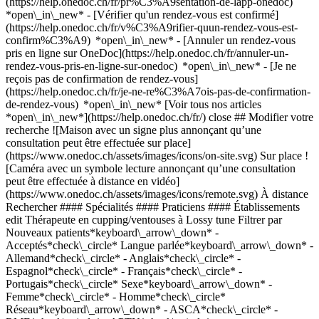
(https://help.onedoc.ch/fr/pr%C3%A9sentation-de-lapp-onedoc)
*open\_in\_new*
- [Vérifier qu'un rendez-vous est confirmé](https://help.onedoc.ch/fr/v%C3%A9rifier-quun-rendez-vous-est-confirm%C3%A9) *open\_in\_new* - [Annuler un rendez-vous pris en ligne sur OneDoc](https://help.onedoc.ch/fr/annuler-un-rendez-vous-pris-en-ligne-sur-onedoc) *open\_in\_new* - [Je ne reçois pas de confirmation de rendez-vous](https://help.onedoc.ch/fr/je-ne-re%C3%A7ois-pas-de-confirmation-de-rendez-vous) *open\_in\_new* [Voir tous nos articles *open\_in\_new*](https://help.onedoc.ch/fr/) close ## Modifier votre recherche ![Maison avec un signe plus annonçant qu’une consultation peut être effectuée sur place](https://www.onedoc.ch/assets/images/icons/on-site.svg) Sur place ![Caméra avec un symbole lecture annonçant qu’une consultation peut être effectuée à distance en vidéo](https://www.onedoc.ch/assets/images/icons/remote.svg) À distance Rechercher #### Spécialités #### Praticiens #### Établissements edit Thérapeute en cupping/ventouses à Lossy tune Filtrer par Nouveaux patients*keyboard\_arrow\_down* - Acceptés*check\_circle* Langue parlée*keyboard\_arrow\_down* - Allemand*check\_circle* - Anglais*check\_circle* - Espagnol*check\_circle* - Français*check\_circle* - Portugais*check\_circle* Sexe*keyboard\_arrow\_down* - Femme*check\_circle* - Homme*check\_circle* Réseau*keyboard\_arrow\_down* - ASCA*check\_circle* - RME*check\_circle* - APTN*check\_circle* Disponibilité*keyboard\_arrow\_down* - Disponible aujourdhui*check\_circle* - Dans les 3 prochains jours*check\_circle* - Dans les 7 prochains jours*check\_circle* - Dans les 14 prochains jours*check\_circle* # Thérapeute en cupping/ventouses à Lossy: prenez rendez-vous en ligne aujourd'hui ## 1 résultat à Lossy [![Mme Floriane Risse, masseuse médicale à Lossy](https://assets.onedoc.ch/images/users/e7e8122a75d43f07cf80aca81bb43f60d039d4f94215f19db5b077776b377b71-small.jpg "Mme Floriane Risse, masseuse médicale à Lossy")](https://www.onedoc.ch/fr/masseuse-medicale/lossy/pcscz/floriane-risse) ### [Mme Floriane Risse](https://www.onedoc.ch/fr/masseuse-medicale/lossy/pcscz/floriane-risse) ![Badge indiquant un profil vérifié](https://www.onedoc.ch/assets/images/icons/checkmark.svg) [Masseuse médicale](https://www.onedoc.ch/fr/masseur-medical/lossy), Thérapeute en cupping/ventouses Massage Médical - Lossy Route des Sarrazins 105 1782 Lossy ![Mme Floriane Risse est affiliée au réseau ASCA](https://assets.onedoc.ch/images/networks/logos/496d325fd4282f2f0a46197dd629fd16fcd2d324839e441a2a65aaa74df08a15-small.png)![Mme Floriane Risse est affiliée au réseau RME](https://assets.onedoc.ch/images/networks/logos/a202aabd14cdddb5ff03205af2481fb805645ff903773c55a6c572d22f23762e-small.png) ![Icône patient avec un signe moins annonçant que le professionnel n’accepte pas de nouveaux patients](https://www.onedoc.ch/assets/images/icons/no-new-patients.svg)N'accepte pas de nouveaux patients [Réserver un RDV](https://www.onedoc.ch/fr/masseuse-medicale/lossy/pcscz/floriane-risse) *chevron\_left* mar. 04 août *chevron\_right* Voir plus de rendez-vous *error\_outline* Une erreur s'est produite lors du chargement des disponibilités [Réessayer](https://www.onedoc.ch) ## __Thérapeutes en cupping/ventouses__: d'autres spécialistes sont réservables en ligne dans les environs de __Lossy__ [![Mme Myriam Voltz, naturopathe MCO/TEN à Fribourg](https://assets.onedoc.ch/images/users/eb6586042357e68513f1043c394f1342bed38753a29b3f48a5fb56293ead252c-small.png "Mme Myriam Voltz, naturopathe MCO/TEN à Fribourg")](https://www.onedoc.ch/fr/naturopathe-mco-ten/fribourg/pcwrt/myriam-voltz) ### [Mme Myriam Voltz](https://www.onedoc.ch/fr/naturopathe-mco-ten/fribourg/pcwrt/myriam-voltz) ![Badge indiquant un profil vérifié](https://www.onedoc.ch/assets/images/icons/checkmark.svg) [Naturopathe MCO/TEN](https://www.onedoc.ch/fr/naturopathe-mco-ten/fribourg), [Thérapeute en cupping/ventouses](https://www.onedoc.ch/fr/therapeute-en-cupping-ventouses/fribourg) [point f - Centre médical de la femme](https://www.onedoc.ch/fr/cabinet-medical/fribourg/e7w4/point-f-centre-medical-de-la-femme) Rue Hans-Geiler 6 1700 Fribourg ![Mme Myriam Voltz est affiliée au réseau ASCA](https://assets.onedoc.ch/images/networks/logos/496d325fd4282f2f0a46197dd629fd16fcd2d324839e441a2a65aaa74df08a15-small.png)![Mme Myriam Voltz est affiliée au réseau RME](https://assets.onedoc.ch/images/networks/logos/a202aabd14cdddb5ff03205af2481fb805645ff903773c55a6c572d22f23762e-small.png) ![Icône patient avec un signe plus annonçant que le professionnel accepte de nouveaux patients](https://www.onedoc.ch/assets/images/icons/new-patients.svg)Accepte les nouveaux patients [Réserver un RDV](https://www.onedoc.ch/fr/naturopathe-mco-ten/fribourg/pcwrt/myriam-voltz) *chevron\_left* mar. 04 août *chevron\_right* Voir plus de rendez-vous *error\_outline* Une erreur s'est produite lors du chargement des disponibilités [Réessayer](https://www.onedoc.ch) [![Mme Aurélie Blanc, thérapeute en nutrition MCO à Vully-les-Lacs](https://assets.onedoc.ch/images/users/55a8e1641d28987d6c2b88abfbb324f5f66d968fb65087448dd6ed40946b783d-small.jpg "Mme Aurélie Blanc, thérapeute en nutrition MCO à Vully-les-Lacs")](https://www.onedoc.ch/fr/therapeute-en-nutrition-mco/vully-les-lacs/pcv2k/aurelie-blanc) ### [Mme Aurélie Blanc](https://www.onedoc.ch/fr/therapeute-en-nutrition-mco/vully-les-lacs/pcv2k/aurelie-blanc) ![Badge indiquant un profil vérifié](https://www.onedoc.ch/assets/images/icons/checkmark.svg) [Thérapeute en nutrition MCO](https://www.onedoc.ch/fr/therapeute-en-nutrition-mco/vully-les-lacs), [Thérapeute en cupping/ventouses](https://www.onedoc.ch/fr/therapeute-en-cupping-ventouses/vully-les-lacs) Aurélie Blanc - Thérapies Naturelles Rue du Château d'eau 6 1587 Vully-les-Lacs ![Mme Aurélie Blanc est affiliée au réseau ASCA](https://assets.onedoc.ch/images/networks/logos/496d325fd4282f2f0a46197dd629fd16fcd2d324839e441a2a65aaa74df08a15-small.png) ![Icône patient avec un signe plus annonçant que le professionnel accepte de nouveaux patients](https://www.onedoc.ch/assets/images/icons/new-patients.svg)Accepte les nouveaux patients [Réserver un RDV](https://www.onedoc.ch/fr/therapeute-en-nutrition-mco/vully-les-lacs/pcv2k/aurelie-blanc) *chevron\_left* mar. 04 août *chevron\_right* Voir plus de rendez-vous *error\_outline* Une erreur s'est produite lors du chargement des disponibilités [Réessayer](https://www.onedoc.ch) [![Mme Tina Schläppi, acupunctrice à Rossens](https://assets.onedoc.ch/images/users/e4249e9cf88e87d20934cfad0bf4612e11a6f10012fcbcd64101f323dcc16d9a-small.jpg "Mme Tina Schläppi, acupunctrice à Rossens")](https://www.onedoc.ch/fr/acupunctrice/rossens/pcwel/tina-schlappi) ### [Mme Tina Schläppi](https://www.onedoc.ch/fr/acupunctrice/rossens/pcwel/tina-schlappi) ![Badge indiquant un profil vérifié](https://www.onedoc.ch/assets/images/icons/checkmark.svg) [Acupunctrice](https://www.onedoc.ch/fr/acupuncteur/rossens?state=FR), [Thérapeute en cupping/ventouses](https://www.onedoc.ch/fr/therapeute-en-cupping-ventouses/rossens?state=FR) Le Tao En Soi Route de Montena 15 1728 Rossens FR ![Mme Tina Schläppi est affiliée au réseau RME](https://assets.onedoc.ch/images/networks/logos/a202aabd14cdddb5ff03205af2481fb805645ff903773c55a6c572d22f23762e-small.png)![Mme Tina Schläppi est affiliée au réseau APTN](https://assets.onedoc.ch/images/networks/logos/acc17c8b8dc440ad01d2aa3030ef85b08b0379c84d0e86cfe5402c471516a0c9-small.png) ![Icône patient avec un signe plus annonçant que le professionnel accepte de nouveaux patients](https://www.onedoc.ch/assets/images/icons/new-patients.svg)Accepte les nouveaux patients [Réserver un RDV](https://www.onedoc.ch/fr/acupunctrice/rossens/pcwel/tina-schlappi) *chevron\_left* mar. 04 août *chevron\_right* Voir plus de rendez-vous *error\_outline* Une erreur s'est produite lors du chargement des disponibilités [Réessayer](https://www.onedoc.ch) [![Mme Lucile Combes, physiothérapeute à Anet](https://assets.onedoc.ch/images/users/d798a26ba076bc42a59dea8c1e8deec51e72e1637202104a6054b0ca170ae675-small.png "Mme Lucile Combes, physiothérapeute à Anet")](https://www.onedoc.ch/fr/physiotherapeute/anet/pczqf/lucile-combes) ### [Mme Lucile Combes](https://www.onedoc.ch/fr/physiotherapeute/anet/pczqf/lucile-combes) ![Badge indiquant un profil vérifié](https://www.onedoc.ch/assets/images/icons/checkmark.svg) [Physiothérapeute](https://www.onedoc.ch/fr/physiotherapeute/anet), [Thérapeute en cupping/ventouses](https://www.onedoc.ch/fr/therapeute-en-cupping-ventouses/anet) [Physio Activa](https://www.onedoc.ch/fr/cabinet-de-physiotherapie/anet/ebdut/physio-activa) Rämismatte 21 3232 Anet ![Icône patient avec un signe plus annonçant que le professionnel accepte de nouveaux patients](https://www.onedoc.ch/assets/images/icons/new-patients.svg)Accepte les nouveaux patients [Réserver un RDV](https://www.onedoc.ch/fr/physiotherapeute/anet/pczqf/lucile-combes) Expertises:[Trigger point thérapie](https://www.onedoc.ch/fr/trigger-point-therapie/anet), [Entraînement de l'équilibre](https://www.onedoc.ch/fr/entrainement-de-l-equilibre/anet), [Physiothérapie neurologique](https://www.onedoc.ch/fr/physiotherapie-neurologique/anet)Voir plus Expertises:[Trigger point thérapie](https://www.onedoc.ch/fr/trigger-point-therapie/anet), [Entraînement de l'équilibre](https://www.onedoc.ch/fr/entrainement-de-l-equilibre/anet), [Physiothérapie neurologique](https://www.onedoc.ch/fr/physiotherapie-neurologique/anet)Voir plus [![Mme Emilie Cottet, masseuse classique à Marsens](https://assets.onedoc.ch/images/users/24ba70ab87a54d4cb8b24216a7ce984a87e53b313d4977f73f0702173ea97474-small.jpg "Mme Emilie Cottet, masseuse classique à Marsens")](https://www.onedoc.ch/fr/masseuse-classique/marsens/pcxq1/emilie-cottet) ### [Mme Emilie Cottet](https://www.onedoc.ch/fr/masseuse-classique/marsens/pcxq1/emilie-cottet) ![Badge indiquant un profil vérifié](https://www.o