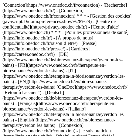
[Connexion](https://www.onedoc.ch/fr/connexion) - [Recherche]
(https://www.onedoc.ch/fr/) - [Connexion]
(https://www.onedoc.ch/fr/connexion) * * * - [Gestion des cookies]
(javascript:Didomi.preferences.show%28%29) - [Centre de
confidentialité](https://privacy.onedoc.ch/fr/) - [Centre d'aide]
(https://www.onedoc.ch) * * * - [Pour les professionnels de santé]
(https://info.onedoc.ch/fr/) - [À propos de nous]
(https://info.onedoc.ch/fr/raison-d-etre/) - [Presse]
(https://info.onedoc.ch/fr/presse/) - [Carrières]
(https://career.onedoc.ch/fr)
- [DE]
(https://www.onedoc.ch/de/bioresonanz-therapeut/yverdon-les-
bains) - [FR](https://www.onedoc.ch/fr/therapeute-en-
bioresonance/yverdon-les-bains) - [IT]
(https://www.onedoc.ch/it/terapista-in-biorisonanza/yverdon-les-
bains) - [EN](https://www.onedoc.ch/en/bioresonance-
therapist/yverdon-les-bains) [OneDoc](https://www.onedoc.ch/fr/
"Retour à l'accueil") - [Deutsch]
(https://www.onedoc.ch/de/bioresonanz-therapeut/yverdon-les-
bains) - [Français](https://www.onedoc.ch/fr/therapeute-en-
bioresonance/yverdon-les-bains) - [Italiano]
(https://www.onedoc.ch/it/terapista-in-biorisonanza/yverdon-les-
bains) - [English](https://www.onedoc.ch/en/bioresonance-
therapist/yverdon-les-bains)
- [Connexion]
(https://www.onedoc.ch/fr/connexion) - [Je suis praticien]