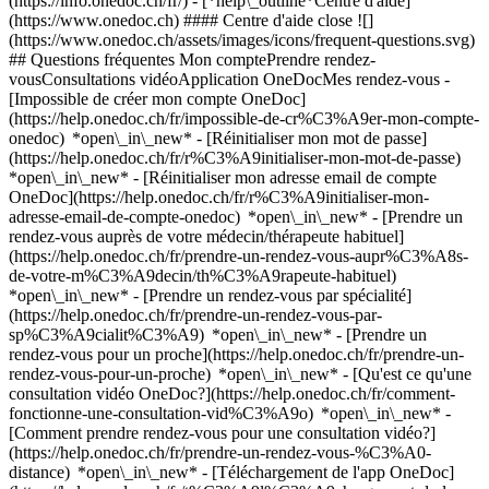
(https://info.onedoc.ch/fr/)
- [*help\_outline*Centre d'aide]
(https://www.onedoc.ch) #### Centre d'aide close ![]
(https://www.onedoc.ch/assets/images/icons/frequent-questions.svg)
## Questions fréquentes Mon comptePrendre rendez-
vousConsultations vidéoApplication OneDocMes rendez-vous -
[Impossible de créer mon compte OneDoc]
(https://help.onedoc.ch/fr/impossible-de-cr%C3%A9er-mon-compte-
onedoc) *open\_in\_new* - [Réinitialiser mon mot de passe]
(https://help.onedoc.ch/fr/r%C3%A9initialiser-mon-mot-de-passe)
*open\_in\_new* - [Réinitialiser mon adresse email de compte
OneDoc](https://help.onedoc.ch/fr/r%C3%A9initialiser-mon-
adresse-email-de-compte-onedoc) *open\_in\_new*
- [Prendre un
rendez-vous auprès de votre médecin/thérapeute habituel]
(https://help.onedoc.ch/fr/prendre-un-rendez-vous-aupr%C3%A8s-
de-votre-m%C3%A9decin/th%C3%A9rapeute-habituel)
*open\_in\_new* - [Prendre un rendez-vous par spécialité]
(https://help.onedoc.ch/fr/prendre-un-rendez-vous-par-
sp%C3%A9cialit%C3%A9) *open\_in\_new* - [Prendre un
rendez-vous pour un proche](https://help.onedoc.ch/fr/prendre-un-
rendez-vous-pour-un-proche) *open\_in\_new*
- [Qu'est ce qu'une
consultation vidéo OneDoc?](https://help.onedoc.ch/fr/comment-
fonctionne-une-consultation-vid%C3%A9o) *open\_in\_new* -
[Comment prendre rendez-vous pour une consultation vidéo?]
(https://help.onedoc.ch/fr/prendre-un-rendez-vous-%C3%A0-
distance) *open\_in\_new*
- [Téléchargement de l'app OneDoc]