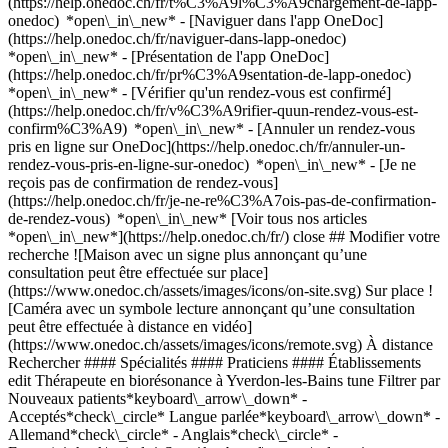
(https://help.onedoc.ch/fr/t%C3%A9l%C3%A9chargement-de-lapp-
onedoc) *open\_in\_new* - [Naviguer dans l'app OneDoc]
(https://help.onedoc.ch/fr/naviguer-dans-lapp-onedoc)
*open\_in\_new* - [Présentation de l'app OneDoc]
(https://help.onedoc.ch/fr/pr%C3%A9sentation-de-lapp-onedoc)
*open\_in\_new*
- [Vérifier qu'un rendez-vous est confirmé](https://help.onedoc.ch/fr/v%C3%A9rifier-quun-rendez-vous-est-confirm%C3%A9) *open\_in\_new* - [Annuler un rendez-vous pris en ligne sur OneDoc](https://help.onedoc.ch/fr/annuler-un-rendez-vous-pris-en-ligne-sur-onedoc) *open\_in\_new* - [Je ne reçois pas de confirmation de rendez-vous](https://help.onedoc.ch/fr/je-ne-re%C3%A7ois-pas-de-confirmation-de-rendez-vous) *open\_in\_new* [Voir tous nos articles *open\_in\_new*](https://help.onedoc.ch/fr/) close ## Modifier votre recherche ![Maison avec un signe plus annonçant qu’une consultation peut être effectuée sur place](https://www.onedoc.ch/assets/images/icons/on-site.svg) Sur place ![Caméra avec un symbole lecture annonçant qu’une consultation peut être effectuée à distance en vidéo](https://www.onedoc.ch/assets/images/icons/remote.svg) À distance Rechercher #### Spécialités #### Praticiens #### Établissements edit Thérapeute en biorésonance à Yverdon-les-Bains tune Filtrer par Nouveaux patients*keyboard\_arrow\_down* - Acceptés*check\_circle* Langue parlée*keyboard\_arrow\_down* - Allemand*check\_circle* - Anglais*check\_circle* - Français*check\_circle* Sexe*keyboard\_arrow\_down* - Femme*check\_circle* - Homme*check\_circle* Réseau*keyboard\_arrow\_down* - ASCA*check\_circle* - RME*check\_circle* Disponibilité*keyboard\_arrow\_down* - Disponible aujourdhui*check\_circle* - Dans les 3 prochains jours*check\_circle* - Dans les 7 prochains jours*check\_circle* - Dans les 14 prochains jours*check\_circle* # Thérapeute en biorésonance à Yverdon-les-Bains: prenez rendez-vous en ligne aujourd'hui ## 2 résultats à Yverdon-les-Bains [![Mme Fabienne Meichtry, thérapeute en biorésonance à Yverdon-les-Bains](https://assets.onedoc.ch/images/users/616a0022b2013347517fac826c35284c12a519934f8701e528e9b9faf4a21ffd-small.jpg "Mme Fabienne Meichtry, thérapeute en biorésonance à Yverdon-les-Bains")](https://www.onedoc.ch/fr/therapeute-en-bioresonance/yverdon-les-bains/pci1o/fabienne-meichtry) ### [Mme Fabienne Meichtry](https://www.onedoc.ch/fr/therapeute-en-bioresonance/yverdon-les-bains/pci1o/fabienne-meichtry) ![Badge indiquant un profil vérifié](https://www.onedoc.ch/assets/images/icons/checkmark.svg) Thérapeute en biorésonance Cabinet à Yverdon Rue du Lac 7 1400 Yverdon-les-Bains ![Mme Fabienne Meichtry est affiliée au réseau ASCA](https://assets.onedoc.ch/images/networks/logos/496d325fd4282f2f0a46197dd629fd16fcd2d324839e441a2a65aaa74df08a15-small.png) ![Icône patient avec un signe plus annonçant que le professionnel accepte de nouveaux patients](https://www.onedoc.ch/assets/images/icons/new-patients.svg)Accepte les nouveaux patients [Réserver un RDV](https://www.onedoc.ch/fr/therapeute-en-bioresonance/yverdon-les-bains/pci1o/fabienne-meichtry) *chevron\_left* lun. 03 août *chevron\_right* Voir plus de rendez-vous *error\_outline* Une erreur s'est produite lors du chargement des disponibilités [Réessayer](https://www.onedoc.ch) [![Mme Fabienne Meichtry, thérapeute en biorésonance à Yverdon-les-Bains](https://assets.onedoc.ch/images/users/616a0022b2013347517fac826c35284c12a519934f8701e528e9b9faf4a21ffd-small.jpg "Mme Fabienne Meichtry, thérapeute en biorésonance à Yverdon-les-Bains")](https://www.onedoc.ch/fr/therapeute-en-bioresonance/yverdon-les-bains/pcpyf/fabienne-meichtry) ### [Mme Fabienne Meichtry](https://www.onedoc.ch/fr/therapeute-en-bioresonance/yverdon-les-bains/pcpyf/fabienne-meichtry) ![Badge indiquant un profil vérifié](https://www.onedoc.ch/assets/images/icons/checkmark.svg) Thérapeute en biorésonance Visio-conférence par Zoom Rue du Lac 7 1400 Yverdon-les-Bains ![Mme Fabienne Meichtry est affiliée au réseau ASCA](https://assets.onedoc.ch/images/networks/logos/496d325fd4282f2f0a46197dd629fd16fcd2d324839e441a2a65aaa74df08a15-small.png) ![Icône patient avec un signe plus annonçant que le professionnel accepte de nouveaux patients](https://www.onedoc.ch/assets/images/icons/new-patients.svg)Accepte les nouveaux patients [Réserver un RDV](https://www.onedoc.ch/fr/therapeute-en-bioresonance/yverdon-les-bains/pcpyf/fabienne-meichtry) *chevron\_left* lun. 03 août *chevron\_right* Voir plus de rendez-vous *error\_outline* Une erreur s'est produite lors du chargement des disponibilités [Réessayer](https://www.onedoc.ch) ## __Thérapeutes en biorésonance__: d'autres spécialistes sont réservables en ligne dans les environs de __Yverdon-les-Bains__ [![Mme Sylvie Clerc, thérapeute en biorésonance à Montagny-près-Yverdon](https://assets.onedoc.ch/images/users/ab98f380dc6b1e15639c35314f983d29858e4d2601ba471d2194fd97e8ce866e-small.png "Mme Sylvie Clerc, thérapeute en biorésonance à Montagny-près-Yverdon")](https://www.onedoc.ch/fr/therapeute-en-bioresonance/montagny-pres-yverdon/pcxu2/sylvie-clerc) ### [Mme Sylvie Clerc](https://www.onedoc.ch/fr/therapeute-en-bioresonance/montagny-pres-yverdon/pcxu2/sylvie-clerc) ![Badge indiquant un profil vérifié](https://www.onedoc.ch/assets/images/icons/checkmark.svg) [Thérapeute en biorésonance](https://www.onedoc.ch/fr/therapeute-en-bioresonance/montagny-pres-yverdon) Nature Attitude Chemin du Clos Lucens 1 1442 Montagny-près-Yverdon ![Mme Sylvie Clerc est affiliée au réseau ASCA](https://assets.onedoc.ch/images/networks/logos/496d325fd4282f2f0a46197dd629fd16fcd2d324839e441a2a65aaa74df08a15-small.png)![Mme Sylvie Clerc est affiliée au réseau RME](https://assets.onedoc.ch/images/networks/logos/a202aabd14cdddb5ff03205af2481fb805645ff903773c55a6c572d22f23762e-small.png) ![Icône patient avec un signe plus annonçant que le professionnel accepte de nouveaux patients](https://www.onedoc.ch/assets/images/icons/new-patients.svg)Accepte les nouveaux patients [Réserver un RDV](https://www.onedoc.ch/fr/therapeute-en-bioresonance/montagny-pres-yverdon/pcxu2/sylvie-clerc) *chevron\_left* lun. 03 août *chevron\_right* Voir plus de rendez-vous *error\_outline* Une erreur s'est produite lors du chargement des disponibilités [Réessayer](https://www.onedoc.ch) [![Mme Nathalie Krieger, thérapeute en biorésonance à Yvonand](https://assets.onedoc.ch/images/users/0a82b79366a239420b7b6bca2e8402e5379a978af79d07c9515f1dc0a1eaf6c1-small.jpg "Mme Nathalie Krieger, thérapeute en biorésonance à Yvonand")](https://www.onedoc.ch/fr/therapeute-en-bioresonance/yvonand/pc2of/nathalie-krieger) ### [Mme Nathalie Krieger](https://www.onedoc.ch/fr/therapeute-en-bioresonance/yvonand/pc2of/nathalie-krieger) ![Badge indiquant un profil vérifié](https://www.onedoc.ch/assets/images/icons/checkmark.svg) [Thérapeute en biorésonance](https://www.onedoc.ch/fr/therapeute-en-bioresonance/yvonand) [Cabinet Choisir l'Equilibre](https://www.onedoc.ch/fr/cabinet-paramedical/yvonand/ebes1/cabinet-choisir-l-equilibre) Rue Oche Berthoud 12 1462 Yvonand ![Mme Nathalie Krieger est affiliée au réseau ASCA](https://assets.onedoc.ch/images/networks/logos/496d325fd4282f2f0a46197dd629fd16fcd2d324839e441a2a65aaa74df08a15-small.png) ![Icône patient avec un signe plus annonçant que le professionnel accepte de nouveaux patients](https://www.onedoc.ch/assets/images/icons/new-patients.svg)Accepte les nouveaux patients [Réserver un RDV](https://www.onedoc.ch/fr/therapeute-en-bioresonance/yvonand/pc2of/nathalie-krieger) *chevron\_left* lun. 03 août *chevron\_right* Voir plus de rendez-vous *error\_outline* Une erreur s'est produite lors du chargement des disponibilités [Réessayer](https://www.onedoc.ch) [![M. Michel Brand, naturopathe MCO/TEN à Orbe](https://assets.onedoc.ch/images/users/5f47a4acaaa910d35d0fa6a2441369c5eed36b6e678e51b81bd8d12bf5e65b5b-small.jpg "M. Michel Brand, naturopathe MCO/TEN à Orbe")](https://www.onedoc.ch/fr/naturopathe-mco-ten/orbe/pcvwq/michel-brand) ### [M. Michel Brand](https://www.onedoc.ch/fr/naturopathe-mco-ten/orbe/pcvwq/michel-brand) ![Badge indiquant un profil vérifié](https://www.onedoc.ch/assets/images/icons/checkmark.svg) [Naturopathe MCO/TEN](https://www.onedoc.ch/fr/naturopathe-mco-ten/orbe), [Thérapeute en biorésonance](https://www.onedoc.ch/fr/therapeute-en-bioresonance/orbe) Cabinet de Michel Brand Rue de la Tournelle 50 1350 Orbe ![M. Michel Brand est affilié au réseau ASCA](https://assets.onedoc.ch/images/networks/logos/496d325fd4282f2f0a46197dd629fd16fcd2d324839e441a2a65aaa74df08a15-small.png)![M. Michel Brand est affilié au réseau RME](https://assets.onedoc.ch/images/networks/logos/a202aabd14cdddb5ff03205af2481fb805645ff903773c55a6c572d22f23762e-small.png) ![Icône patient avec un signe plus annonçant que le professionnel accepte de nouveaux patients](https://www.onedoc.ch/assets/images/icons/new-patients.svg)Accepte les nouveaux patients [Réserver un RDV](https://www.onedoc.ch/fr/naturopathe-mco-ten/orbe/pcvwq/michel-brand) [![Mme Elisabeth Courtet, masseuse classique à Villaraboud](https://assets.onedoc.ch/images/users/ec15ffc3c358f929284822bd0ae1a4f5e4e9a6e6c4c99df4d4b993375e96ebd2-small.jpg "Mme Elisabeth Courtet, masseuse classique à Villaraboud")](https://www.onedoc.ch/fr/masseuse-classique/villaraboud/pjiu/elisabeth-courtet) ### [Mme Elisabeth Courtet](https://www.onedoc.ch/fr/masseuse-classique/villaraboud/pjiu/elisabeth-courtet) ![Badge indiquant un profil vérifié](https://www.onedoc.ch/assets/images/icons/checkmark.svg) [Masseuse classique](https://www.onedoc.ch/fr/masseur-classique/villaraboud), [Thérapeute en biorésonance](https://www.onedoc.ch/fr/therapeute-en-bioresonance/villaraboud) Espace Energy Impasse du Pre de la Cure 18 1679 Villaraboud ![Mme Elisabeth Courtet est affiliée au réseau ASCA](https://assets.onedoc.ch/images/networks/logos/496d325fd4282f2f0a46197dd629fd16fcd2d324839e441a2a65aaa74df08a15-small.png)![Mme Elisabeth Courtet est affiliée au réseau RME](https://assets.onedoc.ch/images/networks/logos/a202aabd14cdddb5ff03205af2481fb805645ff903773c55a6c572d22f23762e-small.png) ![Icône patient avec un signe plus annonçant que le professionnel accepte de nouveaux pati