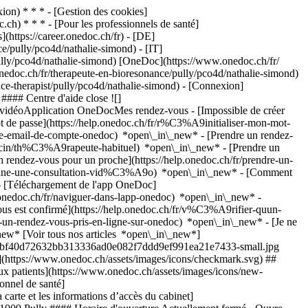
on) * * * - [Gestion des cookies]
ch) * * * - [Pour les professionnels de santé]
s](https://career.onedoc.ch/fr)
- [DE]
e/pully/pco4d/nathalie-simond) - [IT]
pully/pco4d/nathalie-simond) [OneDoc](https://www.onedoc.ch/fr/
onedoc.ch/fr/therapeute-en-bioresonance/pully/pco4d/nathalie-simond)
nce-therapist/pully/pco4d/nathalie-simond)
- [Connexion]
#### Centre d'aide close ![]
s vidéoApplication OneDocMes rendez-vous - [Impossible de créer
de passe](https://help.onedoc.ch/fr/r%C3%A9initialiser-mon-mot-
esse-email-de-compte-onedoc) *open\_in\_new*
- [Prendre un rendez-
ecin/th%C3%A9rapeute-habituel) *open\_in\_new* - [Prendre un
rendez-vous pour un proche](https://help.onedoc.ch/fr/prendre-un-
ctionne-une-consultation-vid%C3%A9o) *open\_in\_new* - [Comment
- [Téléchargement de l'app OneDoc]
nedoc.ch/fr/naviguer-dans-lapp-onedoc) *open\_in\_new* -
vous est confirmé](https://help.onedoc.ch/fr/v%C3%A9rifier-quun-
un-rendez-vous-pris-en-ligne-sur-onedoc) *open\_in\_new* - [Je ne
new* [Voir tous nos articles *open\_in\_new*]
73d4bbf40d72632bb313336ad0e082f7ddd9ef991ea21e7433-small.jpg
](https://www.onedoc.ch/assets/images/icons/checkmark.svg) ##
ux patients](https://www.onedoc.ch/assets/images/icons/new-
onnel de santé]
arte et les informations d’accès du cabinet]