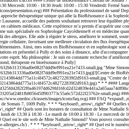
nformations d'accès #### Centre de BioRésonance Chemin de Somais 7 
8:30 Mercredi: 10:00 - 18:30 Jeudi: 10:00 - 15:30 Vendredi: Fermé S
icons/presentation.svg) ### Présentation du professionnel de santé Depui
e approche thérapeutique unique qui allie la BioRésonance à la Sophrol
de Lausanne, accueille des patients souhaitant retrouver leur équilibre 
ns et en cabinets médicaux. Cette expérience m’a permis d’acquérir une
je me suis spécialisée en Sophrologie Caycédienne® et en médecine quan
des allergies. Elle aide à réguler le stress, améliorer le sommeil, soute
rgie cellulaire, favorisant une meilleure circulation des flux énergét
lémentaires. Ainsi, mes soins en BioRésonance et en sophrologie sont ac
tations en présentiel à Pully et des soins à distance, afin d'accompagne
votre esprit. Ma philosophie : Je suis en constante recherche d’améliora
nd, thérapeute en biorésonance à Pully]
72632bb313336ad0e082f7ddd9ef991ea21e7433-small.jpg "Mme Simond, t
72632bb313336ad0e082f7ddd9ef991ea21e7433.jpg)[![Centre de BioRéso
1102143864dd775a11c4f4572c482722839f2d9163-small.jpg "Centre de B
1102143864dd775a11c4f4572c482722839f2d9163.jpg) * * * #### Langues
496d325fd4282f2f0a46197dd629fd16fcd2d324839e441a2a65aaa74df08a15
f03205af2481fb805645ff903773c55a6c572d22f23762e-small.png) #### Si
(https://www.onedoc.ch/assets/images/icons/faq.svg) ### FAQ *expand\_
 de Somais 7, 1009 Pully. * * * *keyboard\_arrow\_right* ## Quelles
w\_right* ## Quels sont les horaires de consultation de Mme Nathalie 
ndi de 13:30 à 18:30 - Le mardi de 10:00 à 18:30 - Le mercredi de 10:
 Quel est le site web de Mme Nathalie Simond? Vous pouvez consulter 
ance-allergies.ch/) . * * * *keyboard\_arrow\_right* ## Quel est le n