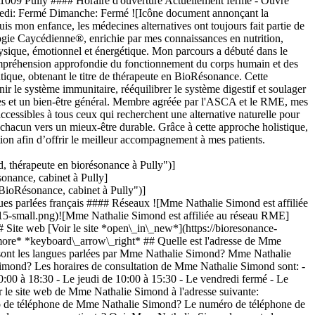
1009 Pully #### Horaire d'ouverture Actuellement fermé - Ouvre
amedi: Fermé Dimanche: Fermé ![Icône document annonçant la
s mon enfance, les médecines alternatives ont toujours fait partie de
ogie Caycédienne®, enrichie par mes connaissances en nutrition,
physique, émotionnel et énergétique. Mon parcours a débuté dans le
 compréhension approfondie du fonctionnement du corps humain et des
tique, obtenant le titre de thérapeute en BioRésonance. Cette
nir le système immunitaire, rééquilibrer le système digestif et soulager
iques et un bien-être général. Membre agréée par l'ASCA et le RME, mes
cessibles à tous ceux qui recherchent une alternative naturelle pour
r chacun vers un mieux-être durable. Grâce à cette approche holistique,
tion afin d’offrir le meilleur accompagnement à mes patients.
hérapeute en biorésonance à Pully")]
nance, cabinet à Pully]
ioRésonance, cabinet à Pully")]
 parlées français #### Réseaux ![Mme Nathalie Simond est affiliée
-small.png)![Mme Nathalie Simond est affiliée au réseau RME]
te web [Voir le site *open\_in\_new*](https://bioresonance-
more* *keyboard\_arrow\_right* ## Quelle est l'adresse de Mme
 sont les langues parlées par Mme Nathalie Simond? Mme Nathalie
Simond? Les horaires de consultation de Mme Nathalie Simond sont: -
00 à 18:30 - Le jeudi de 10:00 à 15:30 - Le vendredi fermé - Le
le site web de Mme Nathalie Simond à l'adresse suivante:
uméro de téléphone de Mme Nathalie Simond? Le numéro de téléphone de