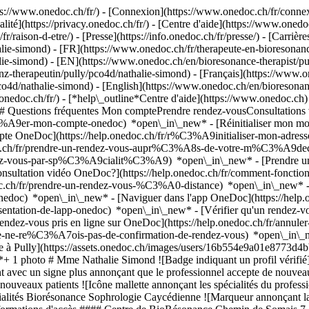
://www.onedoc.ch/fr/) - [Connexion](https://www.onedoc.ch/fr/connexi
té](https://privacy.onedoc.ch/fr/) - [Centre d'aide](https://www.onedoc.
fr/raison-d-etre/) - [Presse](https://info.onedoc.ch/fr/presse/) - [Carrière
lie-simond) - [FR](https://www.onedoc.ch/fr/therapeute-en-bioresonanc
halie-simond) - [EN](https://www.onedoc.ch/en/bioresonance-therapist/
nz-therapeutin/pully/pco4d/nathalie-simond) - [Français](https://www.
/pco4d/nathalie-simond) - [English](https://www.onedoc.ch/en/bioresona
.onedoc.ch/fr/)
- [*help\_outline*Centre d'aide](https://www.onedoc.ch) 
) ## Questions fréquentes Mon comptePrendre rendez-vousConsultation
%A9er-mon-compte-onedoc) *open\_in\_new* - [Réinitialiser mon mot 
ompte OneDoc](https://help.onedoc.ch/fr/r%C3%A9initialiser-mon-adr
onedoc.ch/fr/prendre-un-rendez-vous-aupr%C3%A8s-de-votre-m%C3%A9d
endez-vous-par-sp%C3%A9cialit%C3%A9) *open\_in\_new* - [Prendre un 
 consultation vidéo OneDoc?](https://help.onedoc.ch/fr/comment-fon
edoc.ch/fr/prendre-un-rendez-vous-%C3%A0-distance) *open\_in\_new*
oc) *open\_in\_new* - [Naviguer dans l'app OneDoc](https://help.o
9sentation-de-lapp-onedoc) *open\_in\_new*
- [Vérifier qu'un rendez-
z-vous pris en ligne sur OneDoc](https://help.onedoc.ch/fr/annuler-
fr/je-ne-re%C3%A7ois-pas-de-confirmation-de-rendez-vous) *open\_in\_
nance à Pully](https://assets.onedoc.ch/images/users/16b554e9a01e87
+ 1 photo # Mme Nathalie Simond ![Badge indiquant un profil vérifié
t avec un signe plus annonçant que le professionnel accepte de nouvea
ouveaux patients ![Icône mallette annonçant les spécialités du professi
ialités Biorésonance Sophrologie Caycédienne ![Marqueur annonçant la c