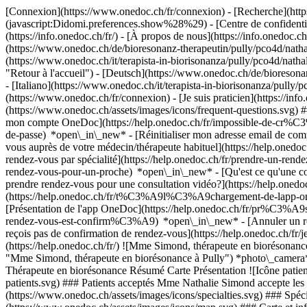
[Connexion](https://www.onedoc.ch/fr/connexion) - [Recherche](https
(javascript:Didomi.preferences.show%28%29) - [Centre de confidentiali
(https://info.onedoc.ch/fr/) - [À propos de nous](https://info.onedoc.ch/
(https://www.onedoc.ch/de/bioresonanz-therapeutin/pully/pco4d/natha
(https://www.onedoc.ch/it/terapista-in-biorisonanza/pully/pco4d/nat
"Retour à l'accueil") - [Deutsch](https://www.onedoc.ch/de/bioresona
- [Italiano](https://www.onedoc.ch/it/terapista-in-biorisonanza/pully
(https://www.onedoc.ch/fr/connexion) - [Je suis praticien](https://info
(https://www.onedoc.ch/assets/images/icons/frequent-questions.svg
mon compte OneDoc](https://help.onedoc.ch/fr/impossible-de-cr%C3
de-passe) *open\_in\_new* - [Réinitialiser mon adresse email de c
vous auprès de votre médecin/thérapeute habituel](https://help.
rendez-vous par spécialité](https://help.onedoc.ch/fr/prendre-un-r
rendez-vous-pour-un-proche) *open\_in\_new*
- [Qu'est ce qu'une
prendre rendez-vous pour une consultation vidéo?](https://help.on
(https://help.onedoc.ch/fr/t%C3%A9l%C3%A9chargement-de-lapp-oned
[Présentation de l'app OneDoc](https://help.onedoc.ch/fr/pr%C3%A
rendez-vous-est-confirm%C3%A9) *open\_in\_new* - [Annuler un rende
reçois pas de confirmation de rendez-vous](https://help.onedoc.ch/
(https://help.onedoc.ch/fr/) ![Mme Simond, thérapeute en bioréso
"Mme Simond, thérapeute en biorésonance à Pully") *photo\_camera*
Thérapeute en biorésonance Résumé Carte Présentation ![Icône patien
patients.svg) ### Patients acceptés Mme Nathalie Simond accepte les n
(https://www.onedoc.ch/assets/images/icons/specialties.svg) ### Spéc