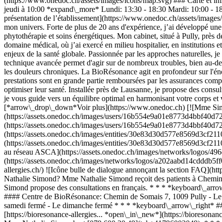
(https://www.onedoc.ch/assets/images/icons/map.svg) ### Carte et i
jeudi à 10:00 *expand\_more* Lundi: 13:30 - 18:30 Mardi: 10:00 - 1
présentation de l’établissement](https://www.onedoc.ch/assets/images/
mon univers. Forte de plus de 20 ans d'expérience, j’ai développé un
phytothérapie et soins énergétiques. Mon cabinet, situé à Pully, près 
domaine médical, où j’ai exercé en milieu hospitalier, en institutio
enjeux de la santé globale. Passionnée par les approches naturelles, 
technique avancée permet d'agir sur de nombreux troubles, bien au-delà 
les douleurs chroniques. La BioRésonance agit en profondeur sur l'éne
prestations sont en grande partie remboursées par les assurances comp
optimiser leur santé. Installée près de Lausanne, je propose des consul
je vous guide vers un équilibre optimal en harmonisant votre corps et 
[*arrow\_drop\_down*Voir plus](https://www.onedoc.ch) [![Mme Simo
(https://assets.onedoc.ch/images/users/16b554e9a01e8773d4bbf40d
(https://assets.onedoc.ch/images/users/16b554e9a01e8773d4bbf40d
(https://assets.onedoc.ch/images/entities/30e83d30d577e8569d3cf2
(https://assets.onedoc.ch/images/entities/30e83d30d577e8569d3cf2
au réseau ASCA](https://assets.onedoc.ch/images/networks/logos/
(https://assets.onedoc.ch/images/networks/logos/a202aabd14cdddb5f
allergies.ch/) ![Icône bulle de dialogue annonçant la section FAQ]
Nathalie Simond? Mme Nathalie Simond reçoit des patients à Chemin
Simond propose des consultations en français. * * * *keyboard\_arro
#### Centre de BioRésonance: Chemin de Somais 7, 1009 Pully - Le lu
samedi fermé - Le dimanche fermé * * * *keyboard\_arrow\_right* ##
[https://bioresonance-allergies... *open\_in\_new*](https://bioreson