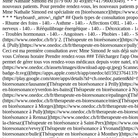
Mme Nathalie Simond est [079 600 30 49](tel:+41796003049). * * * 
nouveaux patients. Pour prendre rendez-vous, les nouveaux patients 
Mme Nathalie Simond est spécialiste en [biorésonance](https://www.o
* * * *keyboard\_arrow\_right* ## Quels types de consultation propo
- Rhume des foins - 140.- - Asthme - 140.- - Affections ORL - 140.- - I
nerveux - 140.- - Rééquilibrage énergétique - 140.- - Détoxication - 
- Troubles hormonaux - 140.- - Angoisses - 140.- - Phobies - 140.- - Str