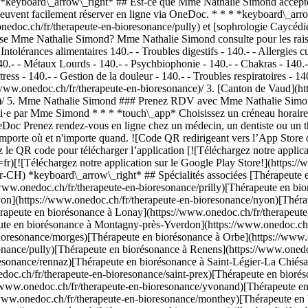
*keyboard\_arrow\_right* ## Est-ce que Mme Nathalie Simond accepte
peuvent facilement réserver en ligne via OneDoc. * * * *keyboard\_arr
nedoc.ch/fr/therapeute-en-bioresonance/pully) et [sophrologie Caycédi
se Mme Nathalie Simond? Mme Nathalie Simond consulte pour les raison
ntolérances alimentaires 140.- - Troubles digestifs - 140.- - Allergies 
140.- - Métaux Lourds - 140.- - Psychbiophonie - 140.- - Chakras - 140.
ess - 140.- - Gestion de la douleur - 140.- - Troubles respiratoires - 14