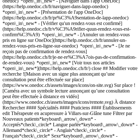
onedoc) *open\_in\_new* - [Naviguer dans l'app OneDoc]
(https://help.onedoc.ch/fr/naviguer-dans-lapp-onedoc)
*open\_in\_new* - [Présentation de l'app OneDoc]
(https://help.onedoc.ch/fr/pr%C3%A9sentation-de-lapp-onedoc)
*open\_in\_new*
- [Vérifier qu'un rendez-vous est confirmé](https://help.onedoc.ch/fr/v%C3%A9rifier-quun-rendez-vous-est-confirm%C3%A9) *open\_in\_new* - [Annuler un rendez-vous pris en ligne sur OneDoc](https://help.onedoc.ch/fr/annuler-un-rendez-vous-pris-en-ligne-sur-onedoc) *open\_in\_new* - [Je ne reçois pas de confirmation de rendez-vous](https://help.onedoc.ch/fr/je-ne-re%C3%A7ois-pas-de-confirmation-de-rendez-vous) *open\_in\_new* [Voir tous nos articles *open\_in\_new*](https://help.onedoc.ch/fr/) close ## Modifier votre recherche ![Maison avec un signe plus annonçant qu’une consultation peut être effectuée sur place](https://www.onedoc.ch/assets/images/icons/on-site.svg) Sur place ![Caméra avec un symbole lecture annonçant qu’une consultation peut être effectuée à distance en vidéo](https://www.onedoc.ch/assets/images/icons/remote.svg) À distance Rechercher #### Spécialités #### Praticiens #### Établissements edit Thérapeute en acupressure à Villars-sur-Glâne tune Filtrer par Nouveaux patients*keyboard\_arrow\_down* - Acceptés*check\_circle* Langue parlée*keyboard\_arrow\_down* - Allemand*check\_circle* - Anglais*check\_circle* - Français*check\_circle* Sexe*keyboard\_arrow\_down* - Femme*check\_circle* - Homme*check\_circle* Réseau*keyboard\_arrow\_down* - ASCA*check\_circle* - RME*check\_circle* Disponibilité*keyboard\_arrow\_down* - Disponible aujourdhui*check\_circle* - Dans les 3 prochains jours*check\_circle* - Dans les 7 prochains jours*check\_circle* - Dans les 14 prochains jours*check\_circle* # Thérapeute en acupressure dans les environs de Villars-sur-Glâne: prenez rendez-vous en ligne aujourd'hui [![Mme Aurélie Hottinger, thérapeute en acupressure à Marly](https://assets.onedoc.ch/images/users/5890e9a5369392f6a54a49be8caf84e53957e3621a4e2758ae14e2a88a94b182-small.jpg "Mme Aurélie Hottinger, thérapeute en acupressure à Marly")](https://www.onedoc.ch/fr/therapeute-en-acupressure/marly/pcmgt/aurelie-hottinger) ### [Mme Aurélie Hottinger](https://www.onedoc.ch/fr/therapeute-en-acupressure/marly/pcmgt/aurelie-hottinger) ![Badge indiquant un profil vérifié](https://www.onedoc.ch/assets/images/icons/checkmark.svg) [Thérapeute en acupressure](https://www.onedoc.ch/fr/therapeute-en-acupressure/marly) Cabinet Millevies à Marly (Fr) au bâtiment Marlymed Route du Midi 12a 1723 Marly ![Mme Aurélie Hottinger est affiliée au réseau ASCA](https://assets.onedoc.ch/images/networks/logos/496d325fd4282f2f0a46197dd629fd16fcd2d324839e441a2a65aaa74df08a15-small.png)![Mme Aurélie Hottinger est affiliée au réseau RME](https://assets.onedoc.ch/images/networks/logos/a202aabd14cdddb5ff03205af2481fb805645ff903773c55a6c572d22f23762e-small.png) ![Icône caméra avec un symbole lecture annonçant que le professionnel de santé propose des consultations vidéo](https://www.onedoc.ch/assets/images/icons/video-consultations.svg)Consultations vidéo disponibles ![Icône patient avec un signe plus annonçant que le professionnel accepte de nouveaux patients](https://www.onedoc.ch/assets/images/icons/new-patients.svg)Accepte les nouveaux patients [Réserver un RDV](https://www.onedoc.ch/fr/therapeute-en-acupressure/marly/pcmgt/aurelie-hottinger) *chevron\_left* lun. 03 août *chevron\_right* Voir plus de rendez-vous *error\_outline* Une erreur s'est produite lors du chargement des disponibilités [Réessayer](https://www.onedoc.ch) [![Mme Corinne Maillard, thérapeute en acupressure à Meyriez](https://assets.onedoc.ch/images/users/744723f99b413ad069d79aa3e048d6a7d7740a3f77fa9c16e5f3a9016f3bde46-small.jpg "Mme Corinne Maillard, thérapeute en acupressure à Meyriez")](https://www.onedoc.ch/fr/therapeute-en-acupressure/meyriez/pcrsd/corinne-maillard) ### [Mme Corinne Maillard](https://www.onedoc.ch/fr/therapeute-en-acupressure/meyriez/pcrsd/corinne-maillard) ![Badge indiquant un profil vérifié](https://www.onedoc.ch/assets/images/icons/checkmark.svg) [Thérapeute en acupressure](https://www.onedoc.ch/fr/therapeute-en-acupressure/meyriez) Cabinet de Thérapie informationnelle | Corinne Maillard Recheraulaz 1 3280 Meyriez ![Mme Corinne Maillard est affiliée au réseau ASCA](https://assets.onedoc.ch/images/networks/logos/496d325fd4282f2f0a46197dd629fd16fcd2d324839e441a2a65aaa74df08a15-small.png)![Mme Corinne Maillard est affiliée au réseau RME](https://assets.onedoc.ch/images/networks/logos/a202aabd14cdddb5ff03205af2481fb805645ff903773c55a6c572d22f23762e-small.png) ![Icône patient avec un signe plus annonçant que le professionnel accepte de nouveaux patients](https://www.onedoc.ch/assets/images/icons/new-patients.svg)Accepte les nouveaux patients [Réserver un RDV](https://www.onedoc.ch/fr/therapeute-en-acupressure/meyriez/pcrsd/corinne-maillard) *chevron\_left* lun. 03 août *chevron\_right* Voir plus de rendez-vous *error\_outline* Une erreur s'est produite lors du chargement des disponibilités [Réessayer](https://www.onedoc.ch) [![Mme Nathalie Mabboux, réflexologue à Broc](https://assets.onedoc.ch/images/users/64589030f09a3aaf0db8adcf734ff3f8247ff5dec1d0616d02ca3a5f6369d0b2-small.jpg "Mme Nathalie Mabboux, réflexologue à Broc")](https://www.onedoc.ch/fr/reflexologue/broc/pcor7/nathalie-mabboux) ### [Mme Nathalie Mabboux](https://www.onedoc.ch/fr/reflexologue/broc/pcor7/nathalie-mabboux) ![Badge indiquant un profil vérifié](https://www.onedoc.ch/assets/images/icons/checkmark.svg) [Réflexologue](https://www.onedoc.ch/fr/reflexologue/broc), [Thérapeute en acupressure](https://www.onedoc.ch/fr/therapeute-en-acupressure/broc) Shakti Soins - réflexologie, acupressure, massage classique Rue de Montsalvens 11 1636 Broc ![Mme Nathalie Mabboux est affiliée au réseau ASCA](https://assets.onedoc.ch/images/networks/logos/496d325fd4282f2f0a46197dd629fd16fcd2d324839e441a2a65aaa74df08a15-small.png)![Mme Nathalie Mabboux est affiliée au réseau RME](https://assets.onedoc.ch/images/networks/logos/a202aabd14cdddb5ff03205af2481fb805645ff903773c55a6c572d22f23762e-small.png) ![Icône patient avec un signe plus annonçant que le professionnel accepte de nouveaux patients](https://www.onedoc.ch/assets/images/icons/new-patients.svg)Accepte les nouveaux patients [Réserver un RDV](https://www.onedoc.ch/fr/reflexologue/broc/pcor7/nathalie-mabboux) *chevron\_left* lun. 03 août *chevron\_right* Voir plus de rendez-vous *error\_outline* Une erreur s'est produite lors du chargement des disponibilités [Réessayer](https://www.onedoc.ch) [![Mme Milvi Duboc, thérapeute en acupressure à Marly](https://assets.onedoc.ch/images/users/3ee8be3ded136ee7d385e4a029b8599717a8a9b14012b1e128a6acdd58369c5b-small.png "Mme Milvi Duboc, thérapeute en acupressure à Marly")](https://www.onedoc.ch/fr/therapeute-en-acupressure/marly/pchsp/milvi-duboc) ### [Mme Milvi Duboc](https://www.onedoc.ch/fr/therapeute-en-acupressure/marly/pchsp/milvi-duboc) [Thérapeute en acupressure](https://www.onedoc.ch/fr/therapeute-en-acupressure/marly) Cabinet Mille Vies - Marlymed - Milvi Duboc Route du Midi 12a 1723 Marly ![Mme Milvi Duboc est affiliée au réseau ASCA](https://assets.onedoc.ch/images/networks/logos/496d325fd4282f2f0a46197dd629fd16fcd2d324839e441a2a65aaa74df08a15-small.png)![Mme Milvi Duboc est affiliée au réseau RME](https://assets.onedoc.ch/images/networks/logos/a202aabd14cdddb5ff03205af2481fb805645ff903773c55a6c572d22f23762e-small.png) ![Icône patient avec un signe plus annonçant que le professionnel accepte de nouveaux patients](https://www.onedoc.ch/assets/images/icons/new-patients.svg)Accepte les nouveaux patients [Réserver un RDV](https://www.onedoc.ch/fr/therapeute-en-acupressure/marly/pchsp/milvi-duboc) *chevron\_left* lun. 03 août *chevron\_right* Voir plus de rendez-vous Pas de disponibilités en ligne ces prochains jours ## __Thérapeutes en acupressure__: d'autres spécialistes consultent dans les environs de __Villars-sur-Glâne__ ### [Mme Ming Liu-Baier](https://www.onedoc.ch/fr/acupunctrice/fribourg/pck7t/ming-liu-baier) [Acupunctrice](https://www.onedoc.ch/fr/acupuncteur/fribourg), [Thérapeute en acupressure](https://www.onedoc.ch/fr/therapeute-en-acupressure/fribourg) [EvaDao TCM](https://www.onedoc.ch/fr/cabinet-paramedical/fribourg/e687/evadao-tcm) Boulevard de Pérolles 7A 1700 Fribourg ![Mme Ming Liu-Baier est affiliée au réseau ASCA](https://assets.onedoc.ch/images/networks/logos/496d325fd4282f2f0a46197dd629fd16fcd2d324839e441a2a65aaa74df08a15-small.png) [Voir profil](https://www.onedoc.ch/fr/acupunctrice/fribourg/pck7t/ming-liu-baier) #### Vous êtes un professionnel de santé et vous n'apparaissez pas dans cette recherche? Contactez-nous pour obtenir le référencement de votre cabinet. [Ajouter votre cabinet](https://info.onedoc.ch/fr/) 1. [OneDoc](https://www.onedoc.ch/fr/)/ 2. [Thérapeute en acupressure](https://www.onedoc.ch/fr/therapeute-en-acupressure)/ 3. [Canton de Fribourg](https://www.onedoc.ch/fr/therapeute-en-acupressure/canton-de-fribourg)/ 4. Villars-sur-Glâne ### Téléchargez l'app OneDoc Prenez rendez-vous en ligne chez un médecin, un dentiste ou un thérapeute proche de vous en Suisse. L'application OneDoc vous permet de gérer tous vos rendez-vous médicaux depuis votre natel, n'importe où et n'importe quand. ![Code QR redirigeant vers l’App Store ou Google Play pour télécharger l’app OneDoc Patients](https://www.onedoc.ch/assets/images/download-app-qr.jpeg) Scannez le QR code pour télécharger l’application [![Téléchargez notre application sur l'App Store!](https://www.onedoc.ch/assets/images/app-store-badge-fr.svg)](https://apps.apple.com/ch/app/onedoc/id1592376413?l=fr)[![Téléchargez notre application sur le Google Play Store!](https://www.onedoc.ch/assets/images/google-play-badge-fr.png)](https://play.google.com/store/apps/details?id=ch.onedoc.patient&hl=fr-CH) *keyboard\_arrow\_right* ## Affiner par expertise [Diabète à Villars-sur-Glâne](https://www.onedoc.ch/fr/diabete/villars-sur-glane)[Hypertension artérielle à Villars-sur-Glâne](https://www.onedoc.ch/fr/hyperte