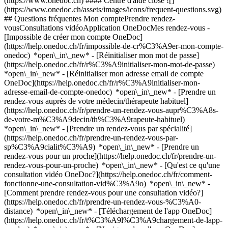
(https://www.onedoc.ch) #### Centre d'aide close ![]
(https://www.onedoc.ch/assets/images/icons/frequent-questions.svg)
## Questions fréquentes Mon comptePrendre rendez-
vousConsultations vidéoApplication OneDocMes rendez-vous -
[Impossible de créer mon compte OneDoc]
(https://help.onedoc.ch/fr/impossible-de-cr%C3%A9er-mon-compte-
onedoc) *open\_in\_new* - [Réinitialiser mon mot de passe]
(https://help.onedoc.ch/fr/r%C3%A9initialiser-mon-mot-de-passe)
*open\_in\_new* - [Réinitialiser mon adresse email de compte
OneDoc](https://help.onedoc.ch/fr/r%C3%A9initialiser-mon-
adresse-email-de-compte-onedoc) *open\_in\_new*
- [Prendre un
rendez-vous auprès de votre médecin/thérapeute habituel]
(https://help.onedoc.ch/fr/prendre-un-rendez-vous-aupr%C3%A8s-
de-votre-m%C3%A9decin/th%C3%A9rapeute-habituel)
*open\_in\_new* - [Prendre un rendez-vous par spécialité]
(https://help.onedoc.ch/fr/prendre-un-rendez-vous-par-
sp%C3%A9cialit%C3%A9) *open\_in\_new* - [Prendre un
rendez-vous pour un proche](https://help.onedoc.ch/fr/prendre-un-
rendez-vous-pour-un-proche) *open\_in\_new*
- [Qu'est ce qu'une
consultation vidéo OneDoc?](https://help.onedoc.ch/fr/comment-
fonctionne-une-consultation-vid%C3%A9o) *open\_in\_new* -
[Comment prendre rendez-vous pour une consultation vidéo?]
(https://help.onedoc.ch/fr/prendre-un-rendez-vous-%C3%A0-
distance) *open\_in\_new*
- [Téléchargement de l'app OneDoc]
(https://help.onedoc.ch/fr/t%C3%A9l%C3%A9chargement-de-lapp-