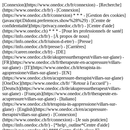
[Connexion](https://www.onedoc.ch/fr/connexion) - [Recherche]
(https://www.onedoc.ch/fr/) - [Connexion]
(https://www.onedoc.ch/fr/connexion) * * * - [Gestion des cookies]
(javascript:Didomi.preferences.show%28%29) - [Centre de
confidentialité](https://privacy.onedoc.ch/fr/) - [Centre d'aide]
(https://www.onedoc.ch) * * * - [Pour les professionnels de santé]
(https://info.onedoc.ch/fr/) - [À propos de nous]
(https://info.onedoc.ch/fr/raison-d-etre/) - [Presse]
(https://info.onedoc.ch/fr/presse/) - [Carrières]
(https://career.onedoc.ch/fr)
- [DE]
(https://www.onedoc.ch/de/akupressurtherapeut/villars-sur-glane) -
[FR](https://www.onedoc.ch/fr/therapeute-en-acupressure/villars-
sur-glane) - [IT](https://www.onedoc.ch/it/terapista-in-
agopressione/villars-sur-glane) - [EN]
(https://www.onedoc.ch/en/acupressure-therapist/villars-sur-glane)
[OneDoc](https://www.onedoc.ch/fr/ "Retour à l'accueil") -
[Deutsch](https://www.onedoc.ch/de/akupressurtherapeut/villars-
sur-glane) - [Français](https://www.onedoc.ch/fr/therapeute-en-
acupressure/villars-sur-glane) - [Italiano]
(https://www.onedoc.ch/it/terapista-in-agopressione/villars-sur-
glane) - [English](https://www.onedoc.ch/en/acupressure-
therapist/villars-sur-glane)
- [Connexion]
(https://www.onedoc.ch/fr/connexion) - [Je suis praticien]
(https://info.onedoc.ch/fr/)
- [*help\_outline*Centre d'aide]