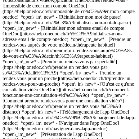
vousConsultations vidéoApplication OneDocMes rendez-vous -
[Impossible de créer mon compte OneDoc]
(https://help.onedoc.ch/fr/impossible-de-cr%C3%A9er-mon-compte-
onedoc) *open\_in\_new* - [Réinitialiser mon mot de passe]
(https://help.onedoc.ch/fr/r%C3%A9initialiser-mon-mot-de-passe)
*open\_in\_new* - [Réinitialiser mon adresse email de compte
OneDoc](https://help.onedoc.ch/fr/r%C3%A9initialiser-mon-
adresse-email-de-compte-onedoc) *open\_in\_new*
- [Prendre un
rendez-vous auprès de votre médecin/thérapeute habituel]
(https://help.onedoc.ch/fr/prendre-un-rendez-vous-aupr%C3%A8s-
de-votre-m%C3%A9decin/th%C3%A9rapeute-habituel)
*open\_in\_new* - [Prendre un rendez-vous par spécialité]
(https://help.onedoc.ch/fr/prendre-un-rendez-vous-par-
sp%C3%A9cialit%C3%A9) *open\_in\_new* - [Prendre un
rendez-vous pour un proche](https://help.onedoc.ch/fr/prendre-un-
rendez-vous-pour-un-proche) *open\_in\_new*
- [Qu'est ce qu'une
consultation vidéo OneDoc?](https://help.onedoc.ch/fr/comment-
fonctionne-une-consultation-vid%C3%A9o) *open\_in\_new* -
[Comment prendre rendez-vous pour une consultation vidéo?]
(https://help.onedoc.ch/fr/prendre-un-rendez-vous-%C3%A0-
distance) *open\_in\_new*
- [Téléchargement de l'app OneDoc]
(https://help.onedoc.ch/fr/t%C3%A9l%C3%A9chargement-de-lapp-
onedoc) *open\_in\_new* - [Naviguer dans l'app OneDoc]
(https://help.onedoc.ch/fr/naviguer-dans-lapp-onedoc)
*open\_in\_new* - [Présentation de l'app OneDoc]