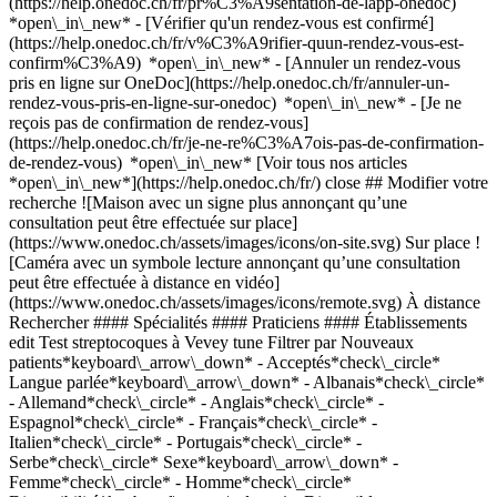
(https://help.onedoc.ch/fr/pr%C3%A9sentation-de-lapp-onedoc)
*open\_in\_new*
- [Vérifier qu'un rendez-vous est confirmé](https://help.onedoc.ch/fr/v%C3%A9rifier-quun-rendez-vous-est-confirm%C3%A9) *open\_in\_new* - [Annuler un rendez-vous pris en ligne sur OneDoc](https://help.onedoc.ch/fr/annuler-un-rendez-vous-pris-en-ligne-sur-onedoc) *open\_in\_new* - [Je ne reçois pas de confirmation de rendez-vous](https://help.onedoc.ch/fr/je-ne-re%C3%A7ois-pas-de-confirmation-de-rendez-vous) *open\_in\_new* [Voir tous nos articles *open\_in\_new*](https://help.onedoc.ch/fr/) close ## Modifier votre recherche ![Maison avec un signe plus annonçant qu’une consultation peut être effectuée sur place](https://www.onedoc.ch/assets/images/icons/on-site.svg) Sur place ![Caméra avec un symbole lecture annonçant qu’une consultation peut être effectuée à distance en vidéo](https://www.onedoc.ch/assets/images/icons/remote.svg) À distance Rechercher #### Spécialités #### Praticiens #### Établissements edit Test streptocoques à Vevey tune Filtrer par Nouveaux patients*keyboard\_arrow\_down* - Acceptés*check\_circle* Langue parlée*keyboard\_arrow\_down* - Albanais*check\_circle* - Allemand*check\_circle* - Anglais*check\_circle* - Espagnol*check\_circle* - Français*check\_circle* - Italien*check\_circle* - Portugais*check\_circle* - Serbe*check\_circle* Sexe*keyboard\_arrow\_down* - Femme*check\_circle* - Homme*check\_circle* Disponibilité*keyboard\_arrow\_down* - Disponible aujourdhui*check\_circle* - Dans les 3 prochains jours*check\_circle* - Dans les 7 prochains jours*check\_circle* - Dans les 14 prochains jours*check\_circle* # __Test streptocoques__ à __Vevey__: prenez rendez-vous en ligne aujourd'hui ## 1 résultat à Vevey [![Pharmacie de la Gare de Vevey 7/7, prestations de santé en pharmacie à Vevey](https://assets.onedoc.ch/images/users/22946c03bcb4482947c934c9f506129d1722cf7ed1aeac444f4de7699317e827-small.jpg "Pharmacie de la Gare de Vevey 7/7, prestations de santé en pharmacie à Vevey")](https://www.onedoc.ch/fr/prestations-de-sante-en-pharmacie/vevey/pb9s8/pharmacie-de-la-gare-de-vevey-7-7) ### [Pharmacie de la Gare de Vevey 7/7](https://www.onedoc.ch/fr/prestations-de-sante-en-pharmacie/vevey/pb9s8/pharmacie-de-la-gare-de-vevey-7-7) ![Badge indiquant un profil vérifié](https://www.onedoc.ch/assets/images/icons/checkmark.svg) [Prestations de santé en pharmacie](https://www.onedoc.ch/fr/prestations-de-sante-en-pharmacie/vevey) Pharmacie de la gare de Vevey 7/7 place de la Gare 3 1800 Vevey ![Icône patient avec un signe plus annonçant que le professionnel accepte de nouveaux patients](https://www.onedoc.ch/assets/images/icons/new-patients.svg)Accepte les nouveaux patients [Réserver un RDV](https://www.onedoc.ch/fr/prestations-de-sante-en-pharmacie/vevey/pb9s8/pharmacie-de-la-gare-de-vevey-7-7) Expertises: Test streptocoques, [Vaccination encéphalite à tiques (FSME)](https://www.onedoc.ch/fr/vaccination-encephalite-a-tiques-fsme/vevey), [Contraception d'urgence](https://www.onedoc.ch/fr/contraception-d-urgence/vevey), [Maladies Sexuellement Transmissibles | Infections Sexuellement Transmissibles (MST/IST)](https://www.onedoc.ch/fr/maladies-sexuellement-transmissibles-infections-sexuellement-transmissibles-mst-ist/vevey), [Mesure de la pression artérielle | Tension](https://www.onedoc.ch/fr/mesure-de-la-pression-arterielle-tension/vevey), [Infection urinaire | Cystite](https://www.onedoc.ch/fr/infection-urinaire-cystite/vevey), [Mesure du taux de fer | Ferritine](https://www.onedoc.ch/fr/mesure-du-taux-de-fer-ferritine/vevey), [Vaccination grippe](https://www.onedoc.ch/fr/vaccination-grippe/vevey)Voir plus *chevron\_left* mar. 04 août *chevron\_right* Voir plus de rendez-vous *error\_outline* Une erreur s'est produite lors du chargement des disponibilités [Réessayer](https://www.onedoc.ch) Expertises: Test streptocoques, [Vaccination encéphalite à tiques (FSME)](https://www.onedoc.ch/fr/vaccination-encephalite-a-tiques-fsme/vevey), [Contraception d'urgence](https://www.onedoc.ch/fr/contraception-d-urgence/vevey), [Maladies Sexuellement Transmissibles | Infections Sexuellement Transmissibles (MST/IST)](https://www.onedoc.ch/fr/maladies-sexuellement-transmissibles-infections-sexuellement-transmissibles-mst-ist/vevey), [Mesure de la pression artérielle | Tension](https://www.onedoc.ch/fr/mesure-de-la-pression-arterielle-tension/vevey), [Infection urinaire | Cystite](https://www.onedoc.ch/fr/infection-urinaire-cystite/vevey), [Mesure du taux de fer | Ferritine](https://www.onedoc.ch/fr/mesure-du-taux-de-fer-ferritine/vevey), [Vaccination grippe](https://www.onedoc.ch/fr/vaccination-grippe/vevey)Voir plus ## __Test streptocoques__: d'autres spécialistes sont réservables en ligne dans les environs de __Vevey__ [![Pharmacieplus de Saint-Légier, prestations de santé en pharmacie à Blonay - Saint-Légier](https://assets.onedoc.ch/images/users/80e32a8e75f8848ce33b458c2b7665752febfdafaa0d94cecbd2ae1d912d75dd-small.png "Pharmacieplus de Saint-Légier, prestations de santé en pharmacie à Blonay - Saint-Légier")](https://www.onedoc.ch/fr/prestations-de-sante-en-pharmacie/blonay-saint-legier/pcox7/pharmacieplus-de-saint-legier) ### [Pharmacieplus de Saint-Légier](https://www.onedoc.ch/fr/prestations-de-sante-en-pharmacie/blonay-saint-legier/pcox7/pharmacieplus-de-saint-legier) ![Badge indiquant un profil vérifié](https://www.onedoc.ch/assets/images/icons/checkmark.svg) [Prestations de santé en pharmacie](https://www.onedoc.ch/fr/prestations-de-sante-en-pharmacie/blonay-saint-legier) [Pharmacieplus de Saint-Légier-La Chiésaz](https://www.onedoc.ch/fr/pharmacie/blonay-saint-legier/e87e/pharmacieplus-de-saint-legier-la-chiesaz) Route des Deux-Villages 46 1806 Blonay - Saint-Légier ![Icône patient avec un signe plus annonçant que le professionnel accepte de nouveaux patients](https://www.onedoc.ch/assets/images/icons/new-patients.svg)Accepte les nouveaux patients [Réserver un RDV](https://www.onedoc.ch/fr/prestations-de-sante-en-pharmacie/blonay-saint-legier/pcox7/pharmacieplus-de-saint-legier) Expertises:[Test streptocoques](https://www.onedoc.ch/fr/test-streptocoques/blonay-saint-legier), [Vaccination encéphalite à tiques (FSME)](https://www.onedoc.ch/fr/vaccination-encephalite-a-tiques-fsme/blonay-saint-legier), [Vaccination hépatite A/B](https://www.onedoc.ch/fr/vaccination-hepatite-a-b/blonay-saint-legier), [Vaccination rougeole - rubéole - oreillon (ROR)](https://www.onedoc.ch/fr/vaccination-rougeole-rubeole-oreillon-ror/blonay-saint-legier), [Prévention cardio-vasculaire | CardioCheck | CardioTest](https://www.onedoc.ch/fr/prevention-cardio-vasculaire-cardiocheck-cardiotest/blonay-saint-legier), [Mesure de la glycémie](https://www.onedoc.ch/fr/mesure-de-la-glycemie/blonay-saint-legier), [Mesure de la pression artérielle | Tension](https://www.onedoc.ch/fr/mesure-de-la-pression-arterielle-tension/blonay-saint-legier), [Vaccination grippe](https://www.onedoc.ch/fr/vaccination-grippe/blonay-saint-legier)Voir plus *chevron\_left* mar. 04 août *chevron\_right* Voir plus de rendez-vous *error\_outline* Une erreur s'est produite lors du chargement des disponibilités [Réessayer](https://www.onedoc.ch) Expertises:[Test streptocoques](https://www.onedoc.ch/fr/test-streptocoques/blonay-saint-legier), [Vaccination encéphalite à tiques (FSME)](https://www.onedoc.ch/fr/vaccination-encephalite-a-tiques-fsme/blonay-saint-legier), [Vaccination hépatite A/B](https://www.onedoc.ch/fr/vaccination-hepatite-a-b/blonay-saint-legier), [Vaccination rougeole - rubéole - oreillon (ROR)](https://www.onedoc.ch/fr/vaccination-rougeole-rubeole-oreillon-ror/blonay-saint-legier), [Prévention cardio-vasculaire | CardioCheck | CardioTest](https://www.onedoc.ch/fr/prevention-cardio-vasculaire-cardiocheck-cardiotest/blonay-saint-legier), [Mesure de la glycémie](https://www.onedoc.ch/fr/mesure-de-la-glycemie/blonay-saint-legier), [Mesure de la pression artérielle | Tension](https://www.onedoc.ch/fr/mesure-de-la-pression-arterielle-tension/blonay-saint-legier), [Vaccination grippe](https://www.onedoc.ch/fr/vaccination-grippe/blonay-saint-legier)Voir plus [![Labor Team Lausanne – Centre de prélèvement Saint-François, laboratoire d'analyse à Lausanne](https://assets.onedoc.ch/images/entities/35aa15e85c3597cbb99de7da0e66b649b01c40927ec040d67e427bffe4511139-small.png "Labor Team Lausanne – Centre de prélèvement Saint-François, laboratoire d'analyse à Lausanne")](https://www.onedoc.ch/fr/laboratoire-d-analyse/lausanne/ebcv0/labor-team-lausanne-centre-de-prelevement-saint-francois) ### [Labor Team Lausanne – Centre de prélèvement Saint-François](https://www.onedoc.ch/fr/laboratoire-d-analyse/lausanne/ebcv0/labor-team-lausanne-centre-de-prelevement-saint-francois) ![Badge indiquant un profil vérifié](https://www.onedoc.ch/assets/images/icons/checkmark.svg) Laboratoire d'analyse Place Saint-François 5 1003 Lausanne ![Icône patient avec un signe plus annonçant que le professionnel accepte de nouveaux patients](https://www.onedoc.ch/assets/images/icons/new-patients.svg)Accepte les nouveaux patients [Réserver un RDV](https://www.onedoc.ch/fr/laboratoire-d-analyse/lausanne/ebcv0/labor-team-lausanne-centre-de-prelevement-saint-francois) *chevron\_left* mar. 04 août *chevron\_right* Voir plus de rendez-vous *error\_outline* Une erreur s'est produite lors du chargement des disponibilités [Réessayer](https://www.onedoc.ch) [![Pharmacie de Prilly SA, centre de vaccination à Prilly](https://assets.onedoc.ch/images/users/4adc770639690c0725412c2d3c054f202191a42d38d73b10c419f9902eec64c5-small.jpg "Pharmacie de Prilly SA, centre de vaccination à Prilly")](https://www.onedoc.ch/fr/centre-de-vaccination/prilly/pb9i0/pharmacie-de-prilly-sa) ### [Pharmacie de Prilly SA](https://www.onedoc.ch/fr/centre-de-vaccination/prilly/pb9i0/pharmacie-de-prilly-sa) ![Badge indiquant un profil vérifié](https://www.onedoc.ch/assets/images/icons/checkmark.svg) [Centre de vaccination](https://www.onedoc.ch/f