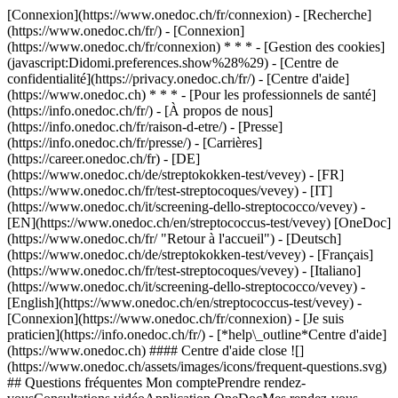
[Connexion](https://www.onedoc.ch/fr/connexion) - [Recherche]
(https://www.onedoc.ch/fr/) - [Connexion]
(https://www.onedoc.ch/fr/connexion) * * * - [Gestion des cookies]
(javascript:Didomi.preferences.show%28%29) - [Centre de
confidentialité](https://privacy.onedoc.ch/fr/) - [Centre d'aide]
(https://www.onedoc.ch) * * * - [Pour les professionnels de santé]
(https://info.onedoc.ch/fr/) - [À propos de nous]
(https://info.onedoc.ch/fr/raison-d-etre/) - [Presse]
(https://info.onedoc.ch/fr/presse/) - [Carrières]
(https://career.onedoc.ch/fr)
- [DE]
(https://www.onedoc.ch/de/streptokokken-test/vevey) - [FR]
(https://www.onedoc.ch/fr/test-streptocoques/vevey) - [IT]
(https://www.onedoc.ch/it/screening-dello-streptococco/vevey) -
[EN](https://www.onedoc.ch/en/streptococcus-test/vevey) [OneDoc]
(https://www.onedoc.ch/fr/ "Retour à l'accueil") - [Deutsch]
(https://www.onedoc.ch/de/streptokokken-test/vevey) - [Français]
(https://www.onedoc.ch/fr/test-streptocoques/vevey) - [Italiano]
(https://www.onedoc.ch/it/screening-dello-streptococco/vevey) -
[English](https://www.onedoc.ch/en/streptococcus-test/vevey)
-
[Connexion](https://www.onedoc.ch/fr/connexion) - [Je suis
praticien](https://info.onedoc.ch/fr/)
- [*help\_outline*Centre d'aide]
(https://www.onedoc.ch) #### Centre d'aide close ![]
(https://www.onedoc.ch/assets/images/icons/frequent-questions.svg)
## Questions fréquentes Mon comptePrendre rendez-