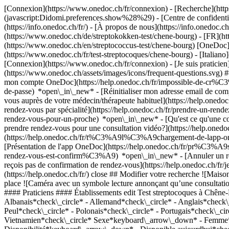
[Connexion](https://www.onedoc.ch/fr/connexion) - [Recherche](https
(javascript:Didomi.preferences.show%28%29) - [Centre de confidentiali
(https://info.onedoc.ch/fr/) - [À propos de nous](https://info.onedoc.ch/
(https://www.onedoc.ch/de/streptokokken-test/chene-bourg) - [FR](htt
(https://www.onedoc.ch/en/streptococcus-test/chene-bourg) [OneDoc](
(https://www.onedoc.ch/fr/test-streptocoques/chene-bourg) - [Italian
[Connexion](https://www.onedoc.ch/fr/connexion) - [Je suis praticien]
(https://www.onedoc.ch/assets/images/icons/frequent-questions.svg
mon compte OneDoc](https://help.onedoc.ch/fr/impossible-de-cr%C3
de-passe) *open\_in\_new* - [Réinitialiser mon adresse email de c
vous auprès de votre médecin/thérapeute habituel](https://help.
rendez-vous par spécialité](https://help.onedoc.ch/fr/prendre-un-r
rendez-vous-pour-un-proche) *open\_in\_new*
- [Qu'est ce qu'une
prendre rendez-vous pour une consultation vidéo?](https://help.on
(https://help.onedoc.ch/fr/t%C3%A9l%C3%A9chargement-de-lapp-oned
[Présentation de l'app OneDoc](https://help.onedoc.ch/fr/pr%C3%A