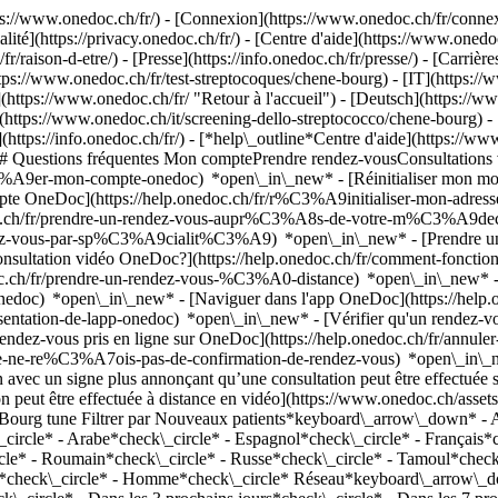
://www.onedoc.ch/fr/) - [Connexion](https://www.onedoc.ch/fr/connexi
té](https://privacy.onedoc.ch/fr/) - [Centre d'aide](https://www.onedoc.
fr/raison-d-etre/) - [Presse](https://info.onedoc.ch/fr/presse/) - [Carrière
ps://www.onedoc.ch/fr/test-streptocoques/chene-bourg) - [IT](https://
https://www.onedoc.ch/fr/ "Retour à l'accueil") - [Deutsch](https://ww
o](https://www.onedoc.ch/it/screening-dello-streptococco/chene-bourg) 
(https://info.onedoc.ch/fr/)
- [*help\_outline*Centre d'aide](https://ww
) ## Questions fréquentes Mon comptePrendre rendez-vousConsultation
%A9er-mon-compte-onedoc) *open\_in\_new* - [Réinitialiser mon mot 
ompte OneDoc](https://help.onedoc.ch/fr/r%C3%A9initialiser-mon-adr
onedoc.ch/fr/prendre-un-rendez-vous-aupr%C3%A8s-de-votre-m%C3%A9d
endez-vous-par-sp%C3%A9cialit%C3%A9) *open\_in\_new* - [Prendre un 
 consultation vidéo OneDoc?](https://help.onedoc.ch/fr/comment-fon
edoc.ch/fr/prendre-un-rendez-vous-%C3%A0-distance) *open\_in\_new*
oc) *open\_in\_new* - [Naviguer dans l'app OneDoc](https://help.o
9sentation-de-lapp-onedoc) *open\_in\_new*
- [Vérifier qu'un rendez-vous est confirmé](https://help.onedoc.ch/fr/v%C3%A9rifier-quun-rendez-vous-est-confirm%C3%A9) *open\_in\_new* - [Annuler un rendez-vous pris en ligne sur OneDoc](https://help.onedoc.ch/fr/annuler-un-rendez-vous-pris-en-ligne-sur-onedoc) *open\_in\_new* - [Je ne reçois pas de confirmation de rendez-vous](https://help.onedoc.ch/fr/je-ne-re%C3%A7ois-pas-de-confirmation-de-rendez-vous) *open\_in\_new* [Voir tous nos articles *open\_in\_new*](https://help.onedoc.ch/fr/) close ## Modifier votre recherche ![Maison avec un signe plus annonçant qu’une consultation peut être effectuée sur place](https://www.onedoc.ch/assets/images/icons/on-site.svg) Sur place ![Caméra avec un symbole lecture annonçant qu’une consultation peut être effectuée à distance en vidéo](https://www.onedoc.ch/assets/images/icons/remote.svg) À distance Rechercher #### Spécialités #### Praticiens #### Établissements edit Test streptocoques à Chêne-Bourg tune Filtrer par Nouveaux patients*keyboard\_arrow\_down* - Acceptés*check\_circle* Langue parlée*keyboard\_arrow\_down* - Albanais*check\_circle* - Allemand*check\_circle* - Anglais*check\_circle* - Arabe*check\_circle* - Espagnol*check\_circle* - Français*check\_circle* - Italien*check\_circle* - Persan*check\_circle* - Peul*check\_circle* - Polonais*check\_circle* - Portugais*check\_circle* - Roumain*check\_circle* - Russe*check\_circle* - Tamoul*check\_circle* - Tchèque*check\_circle* - Turc*check\_circle* - Vietnamien*check\_circle* Sexe*keyboard\_arrow\_down* - Femme*check\_circle* - Homme*check\_circle* Réseau*keyboard\_arrow\_down* - Amavita*check\_circle* - mediX*check\_circle* Disponibilité*keyboard\_arrow\_down* - Disponible aujourdhui*check\_circle* - Dans les 3 prochains jours*check\_circle* - Dans les 7 prochains jours*check\_circle* - Dans les 14 prochains jours*check\_circle* # __Test streptocoques__ à __Chêne-Bourg__: prenez rendez-vous en ligne aujourd'hui ## 1 résultat à Chêne-Bourg [![Pharmacie Populaire Trois-Chêne, centre de vaccination à Chêne-Bourg](https://assets.onedoc.ch/images/users/76b83209359afd5ac7db35b976ca583f6d02399681262e23987af22212c8314e-small.jpg "Pharmacie Populaire Trois-Chêne, centre de vaccination à Chêne-Bourg")](https://www.onedoc.ch/fr/centre-de-vaccination/chene-bourg/pcfvj/pharmacie-populaire-trois-chene) ### [Pharmacie Populaire Trois-Chêne](https://www.onedoc.ch/fr/centre-de-vaccination/chene-bourg/pcfvj/pharmacie-populaire-trois-chene) ![Badge indiquant un profil vérifié](https://www.onedoc.ch/assets/images/icons/checkmark.svg) [Centre de vaccination](https://www.onedoc.ch/fr/centre-de-vaccination/chene-bourg) [Pharmacie Populaire Trois-Chêne](https://www.onedoc.ch/fr/pharmacie/chene-bourg/e41e/pharmacie-populaire-trois-chene) Rue de Genève 33 1225 Chêne-Bourg ![Icône patient avec un signe plus annonçant que le professionnel acce