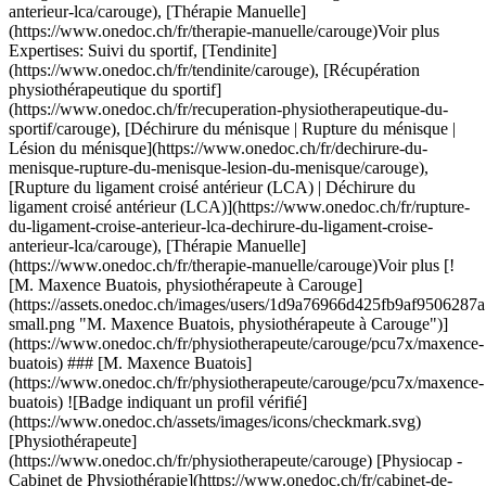
b9af9506287a50f27627d6ae32246fd4c9685f01b745a14971-small.png "M. Maxence Buatois, physiothérapeute à Carouge")](https://www.onedoc.ch/fr/physiotherapeute/carouge/pcu7x/maxence-buatois) ### [M. Maxence Buatois](https://www.onedoc.ch/fr/physiotherapeute/carouge/pcu7x/maxence-buatois) ![Badge indiquant un profil vérifié](https://www.onedoc.ch/assets/images/icons/checkmark.svg) [Physiothérapeute](https://www.onedoc.ch/fr/physiotherapeute/carouge) [Physiocap - Cabinet de Physiothérapie](https://www.onedoc.ch/fr/cabinet-de-physiotherapie/carouge/e60t/physiocap-cabinet-de-physiotherapie) Chemin de la Gravière 4 1227 Carouge ![Icône patient avec un signe plus annonçant que le professionnel accepte de nouveaux patients](https://www.onedoc.ch/assets/images/icons/new-patients.svg)Accepte les nouveaux patients [Réserver un RDV](https://www.onedoc.ch/fr/physiotherapeute/carouge/pcu7x/maxence-buatois) Expertises: Suivi du sportif, [Déchirure du ménisque | Rupture du ménisque | Lésion du ménisque](https://www.onedoc.ch/fr/dechirure-du-menisque-rupture-du-menisque-lesion-du-menisque/carouge), [Physiothérapie neurologique](https://www.onedoc.ch/fr/physiotherapie-neurologique/carouge), [Scoliose](https://www.onedoc.ch/fr/scoliose/carouge), [Trigger point thérapie](https://www.onedoc.ch/fr/trigger-point-therapie/carouge), [Analyse de la course](https://www.onedoc.ch/fr/analyse-de-la-course/carouge), [Récupération physiothérapeutique du sportif](https://www.onedoc.ch/fr/recuperation-physiotherapeutique-du-sportif/carouge), [Arthrose](https://www.onedoc.ch/fr/arthrose/carouge), [Entraînement de l'équilibre](https://www.onedoc.ch/fr/entrainement-de-l-equilibre/carouge), [Thérapie Manuelle](https://www.onedoc.ch/fr/therapie-manuelle/carouge), [Syndrome de l’essuie-glace | bursite](https://www.onedoc.ch/fr/syndrome-de-l-essuie-glace-bursite/carouge), [Rupture du ligament croisé antérieur (LCA) | Déchirure du ligament croisé antérieur (LCA)](https://www.onedoc.ch/fr/rupture-du-ligament-croise-anterieur-lca-dechirure-du-ligament-croise-anterieur-lca/carouge), [Déchirure musculaire et ligamentaire](https://www.onedoc.ch/fr/dechirure-musculaire-et-ligamentaire/carouge), [Physiothérapie durant la grossesse](https://www.onedoc.ch/fr/physiotherapie-durant-la-grossesse/carouge), [Entorse](https://www.onedoc.ch/fr/entorse/carouge), [Taping](https://www.one