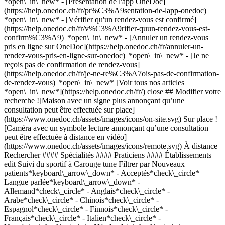
*open\_in\_new* - [Présentation de l'app OneDoc]
(https://help.onedoc.ch/fr/pr%C3%A9sentation-de-lapp-onedoc)
*open\_in\_new*
- [Vérifier qu'un rendez-vous est confirmé](https://help.onedoc.ch/fr/v%C3%A9rifier-quun-rendez-vous-est-confirm%C3%A9) *open\_in\_new* - [Annuler un rendez-vous pris en ligne sur OneDoc](https://help.onedoc.ch/fr/annuler-un-rendez-vous-pris-en-ligne-sur-onedoc) *open\_in\_new* - [Je ne reçois pas de confirmation de rendez-vous](https://help.onedoc.ch/fr/je-ne-re%C3%A7ois-pas-de-confirmation-de-rendez-vous) *open\_in\_new* [Voir tous nos articles *open\_in\_new*](https://help.onedoc.ch/fr/) close ## Modifier votre recherche ![Maison avec un signe plus annonçant qu’une consultation peut être effectuée sur place](https://www.onedoc.ch/assets/images/icons/on-site.svg) Sur place ![Caméra avec un symbole lecture annonçant qu’une consultation peut être effectuée à distance en vidéo](https://www.onedoc.ch/assets/images/icons/remote.svg) À distance Rechercher #### Spécialités #### Praticiens #### Établissements edit Suivi du sportif à Carouge tune Filtrer par Nouveaux patients*keyboard\_arrow\_down* - Acceptés*check\_circle* Langue parlée*keyboard\_arrow\_down* - Allemand*check\_circle* - Anglais*check\_circle* - Arabe*check\_circle* - Chinois*check\_circle* - Espagnol*check\_circle* - Finnois*check\_circle* - Français*check\_circle* - Italien*check\_circle* - Norvégien*check\_circle* - Néerlandais*check\_circle* - Polonais*check\_circle* - Portugais*check\_circle* - Turc*check\_circle* Sexe*keyboard\_arrow\_down* - Femme*check\_circle* - Homme*check\_circle* Réseau*keyboard\_arrow\_down* - Hirslanden*check\_circle* - Swiss Medical Network*check\_circle* - ASCA*check\_circle* - RME*check\_circle* Disponibilité*keyboard\_arrow\_down* - Disponible aujourdhui*check\_circle* - Dans les 3 prochains jours*check\_circle* - Dans les 7 prochains jours*check\_circle* - Dans les 14 prochains jours*check\_circle* # __Suivi du sportif__ à __Carouge__: prenez rendez-vous en ligne aujourd'hui ## 14 résultats à Carouge [![M. Nicolas Christin, physiothérapeute à Carouge](https://assets.onedoc.ch/images/users/5223818f32a0a564ef80ae34e9a01989298c40f6a21328361461868e805223e7-small.jpg "M. Nicolas Christin, physiothérapeute à Carouge")](https://www.onedoc.ch/fr/physiotherapeute/carouge/pc3qp/nicolas-christin) ### [M. Nicolas Christin](https://www.onedoc.ch/fr/physiotherapeute/carouge/pc3qp/nicolas-christin) ![Badge indiquant un profil vérifié](https://www.onedoc.ch/assets/images/icons/checkmark.svg) [Physiothérapeute](https://www.onedoc.ch/fr/physiotherapeute/carouge) [Physiothérapie Santé Genève](https://www.onedoc.ch/fr/cabinet-de-groupe/carouge/e9q2/physiotherapie-sante-geneve) Avenue Cardinal-Mermillod 36 1227 Carouge ![Icône patient avec un signe plus annonçant que le professionnel accepte de nouveaux patients](https://www.onedoc.ch/assets/images/icons/new-patients.svg)Accepte les nouveaux patients [Réserver un RDV](https://www.onedoc.ch/fr/physiotherapeute/carouge/pc3qp/nicolas-christin) Expertises: Suivi du sportif, [Récupération physiothérapeutique du sportif](https://www.onedoc.ch/fr/recuperation-physiotherapeutique-du-sportif/carouge), [Thérapie Manuelle](https://www.onedoc.ch/fr/therapie-manuelle/carouge), [Spécialiste du genou](https://www.onedoc.ch/fr/specialiste-du-genou/carouge), [Spécialiste de la hanche](https://www.onedoc.ch/fr/specialiste-de-la-hanche/carouge), [Déchirure musculaire et ligamentaire](https://www.onedoc.ch/fr/dechirure-musculaire-et-ligamentaire/carouge), [Arthrose](https://www.onedoc.ch/fr/arthrose/carouge), [Bilan postural](https://www.onedoc.ch/fr/bilan-postural/carouge)Voir plus *chevron\_left* mar. 04 août *chevron\_right* Voir plus de rendez-vous *error\_outline* Une erreur s'est produite lors du chargement des disponibilités [Réessayer](https://www.onedoc.ch) Expertises: Suivi du sportif, [Récupération physiothérapeutique du sportif](https://www.onedoc.ch/fr/recuperation-physiotherapeutique-du-sportif/carouge), [Thérapie Manuelle](https://www.onedoc.ch/fr/therapie-manuelle/carouge), [Spécialiste du genou](https://www.onedoc.ch/fr/specialiste-du-genou/carouge), [Spécialiste de la hanche](https://www.onedoc.ch/fr/specialiste-de-la-hanche/carouge), [Déchirure musculaire et ligamentaire](https://www.onedoc.ch/fr/dechirure-musculaire-et-ligamentaire/carouge), [Arthrose](https://www.onedoc.ch/fr/arthrose/carouge), [Bilan postural](https://www.onedoc.ch/fr/bilan-postural/carouge)Voir plus [![M. Diego Jauslin, physiothérapeute à Carouge](https://assets.onedoc.ch/images/users/322faffca14832e7cc97a2970b6979f46d6bdf7bee5a1211319983ea967a5698-small.jpg "M. Diego Jauslin, physiothérapeute à Carouge")](https://www.onedoc.ch/fr/physiotherapeute/carouge/pcyts/diego-jauslin) ### [M. Diego Jauslin](https://www.onedoc.ch/fr/physiotherapeute/carouge/pcyts/diego-jauslin) ![Badge indiquant un profil vérifié](https://www.onedoc.ch/assets/images/icons/checkmark.svg) [Physiothérapeute](https://www.onedoc.ch/fr/physiotherapeute/carouge) [Physio'Sport K-Rouge](https://www.onedoc.ch/fr/cabinet-de-physiotherapie/carouge/ebdi3/physio-sport-k-rouge) Rue Jacques-Grosselin 25 1227 Carouge ![Icône patient avec un signe plus annonçant que le professionnel accepte de nouveaux patients](https://www.onedoc.ch/assets/images/icons/new-patients.svg)Accepte les nouveaux patients [Réserver un RDV](https://www.onedoc.ch/fr/physiotherapeute/carouge/pcyts/diego-jauslin) Expertises: Suivi du sportif, [Dry Needling](https://www.onedoc.ch/fr/dry-needling/carouge), [Trigger point thérapie](https://www.onedoc.ch/fr/trigger-point-therapie/carouge), [Récupération physiothérapeutique du sportif](https://www.onedoc.ch/fr/recuperation-physiotherapeutique-du-sportif/carouge), [Entraînement de l'équilibre](https://www.onedoc.ch/fr/entrainement-de-l-equilibre/carouge), [Rupture du ligament croisé antérieur (LCA) | Déchirure du ligament croisé antérieur (LCA)](https://www.onedoc.ch/fr/rupture-du-ligament-croise-anterieur-lca-dechirure-du-ligament-croise-anterieur-lca/carouge), [Thérapie Manuelle](https://www.onedoc.ch/fr/therapie-manuelle/carouge)Voir plus *chevron\_left* mar. 04 août *chevron\_right* Voir plus de rendez-vous *error\_outline* Une erreur s'est produite lors du chargement des disponibilités [Réessayer](https://www.onedoc.ch) Expertises: Suivi du sportif, [Dry Needling](https://www.onedoc.ch/fr/dry-needling/carouge), [Trigger point thérapie](https://www.onedoc.ch/fr/trigger-point-therapie/carouge), [Récupération physiothérapeutique du sportif](https://www.onedoc.ch/fr/recuperation-physiotherapeutique-du-sportif/carouge), [Entraînement de l'équilibre](https://www.onedoc.ch/fr/entrainement-de-l-equilibre/carouge), [Rupture du ligament croisé antérieur (LCA) | Déchirure du ligament croisé antérieur (LCA)](https://www.onedoc.ch/fr/rupture-du-ligament-croise-anterieur-lca-dechirure-du-ligament-croise-anterieur-lca/carouge), [Thérapie Manuelle](https://www.onedoc.ch/fr/therapie-manuelle/carouge)Voir plus [![M. Thomas Röthlisberger, physiothérapeute à Carouge](https://assets.onedoc.ch/images/users/6c74db9a3dc45354c0c2801b7a88cee07debd312092b1e9ecfe42d60735176f4-small.jpg "M. Thomas Röthlisberger, physiothérapeute à Carouge")](https://www.onedoc.ch/fr/physiotherapeute/carouge/pcytr/thomas-rothlisberger) ### [M. Thomas Röthlisberger](https://www.onedoc.ch/fr/physiotherapeute/carouge/pcytr/thomas-rothlisberger) ![Badge indiquant un profil vérifié](https://www.onedoc.ch/assets/images/icons/checkmark.svg) [Physiothérapeute](https://www.onedoc.ch/fr/physiotherapeute/carouge) [Physio'Sport K-Rouge](https://www.onedoc.ch/fr/cabinet-de-physiotherapie/carouge/ebdi3/physio-sport-k-rouge) Rue Jacques-Grosselin 25 1227 Carouge ![Icône patient avec un signe plus annonçant que le professionnel accepte de nouveaux patients](https://www.onedoc.ch/assets/images/icons/new-patients.svg)Accepte les nouveaux patients [Réserver un RDV](https://www.onedoc.ch/fr/physiotherapeute/carouge/pcytr/thomas-rothlisberger) Expertises: Suivi du sportif, [Récupération physiothérapeutique du sportif](https://www.onedoc.ch/fr/recuperation-physiotherapeutique-du-sportif/carouge), [Déchirure du ménisque | Rupture du ménisque | Lésion du ménisque](https://www.onedoc.ch/fr/dechirure-du-menisque-rupture-du-menisque-lesion-du-menisque/carouge), [Rupture du ligament croisé antérieur (LCA) | Déchirure du ligament croisé antérieur (LCA)](https://www.onedoc.ch/fr/rupture-du-ligament-croise-anterieur-lca-dechirure-du-ligament-croise-anterieur-lca/carouge), [Thérapie Manuelle](https://www.onedoc.ch/fr/therapie-manuelle/carouge)Voir plus *chevron\_left* mar. 04 août *chevron\_right* Voir plus de rendez-vous *error\_outline* Une erreur s'est produite lors du chargement des disponibilités [Réessayer](https://www.onedoc.ch) Expertises: Suivi du sportif, [Récupération physiothérapeutique du sportif](https://www.onedoc.ch/fr/recuperation-physiotherapeutique-du-sportif/carouge), [Déchirure du ménisque | Rupture du ménisque | Lésion du ménisque](https://www.onedoc.ch/fr/dechirure-du-menisque-rupture-du-menisque-lesion-du-menisque/carouge), [Rupture du ligament croisé antérieur (LCA) | Déchirure du ligament croisé antérieur (LCA)](https://www.onedoc.ch/fr/rupture-du-ligament-croise-anterieur-lca-dechirure-du-ligament-croise-anterieur-lca/carouge), [Thérapie Manuelle](https://www.onedoc.ch/fr/therapie-manuelle/carouge)Voir plus [![M. Julien Stucki, physiothérapeute à Carouge](https://assets.onedoc.ch/images/users/654facd1ec3b1ee0f053e4f2ca858a37d7c4f0d258afc077ab0f9e16113421d7-small.jpg "M. Julien Stucki, physiothérapeute à Carouge")](https://www.onedoc.ch/fr/physiotherapeute/carouge/pcyty/julien-stucki) ### [M. Julien Stucki](https://www.onedoc.ch/fr/physiotherapeute/carouge/pcyty/julien-stucki) ![Badge indiquant un profil vérifié](https://www.onedoc.ch/assets/images/icons/checkmark.svg) [Physiothérapeute](https://www.onedoc.ch/fr/physiotherapeute/carouge) [Physio'Sport K-Rouge](https://www.onedoc.ch/fr/cabinet-de