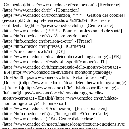
[Connexion](https://www.onedoc.ch/fr/connexion) - [Recherche]
(https://www.onedoc.ch/fr/) - [Connexion]
(https://www.onedoc.ch/fr/connexion) * * * - [Gestion des cookies]
(javascript:Didomi.preferences.show%28%29) - [Centre de
confidentialité](https://privacy.onedoc.ch/fr/) - [Centre d'aide]
(https://www.onedoc.ch) * * * - [Pour les professionnels de santé]
(https://info.onedoc.ch/fr/) - [À propos de nous]
(https://info.onedoc.ch/fr/raison-d-etre/) - [Presse]
(https://info.onedoc.ch/fr/presse/) - [Carrières]
(https://career.onedoc.ch/fr)
- [DE]
(https://www.onedoc.ch/de/athletenuberwachung/carouge) - [FR]
(https://www.onedoc.ch/fr/suivi-du-sportif/carouge) - [IT]
(https://www.onedoc.ch/it/monitoraggio-dello-sportivo/carouge) -
[EN](https://www.onedoc.ch/en/athlete-monitoring/carouge)
[OneDoc](https://www.onedoc.ch/fr/ "Retour à l'accueil") -
[Deutsch](https://www.onedoc.ch/de/athletenuberwachung/carouge)
- [Français](https://www.onedoc.ch/fr/suivi-du-sportif/carouge) -
[Italiano](https://www.onedoc.ch/it/monitoraggio-dello-
sportivo/carouge) - [English](https://www.onedoc.ch/en/athlete-
monitoring/carouge)
- [Connexion]
(https://www.onedoc.ch/fr/connexion) - [Je suis praticien]
(https://info.onedoc.ch/fr/)
- [*help\_outline*Centre d'aide]
(https://www.onedoc.ch) #### Centre d'aide close ![]
(https://www.onedoc.ch/assets/images/icons/frequent-questions.svg)