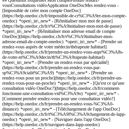
## Questions fréquentes Mon comptePrendre rendez-
vousConsultations vidéoApplication OneDocMes rendez-vous -
[Impossible de créer mon compte OneDoc]
(https://help.onedoc.ch/fr/impossible-de-cr%C3%A9er-mon-compte-
onedoc) *open\_in\_new* - [Réinitialiser mon mot de passe]
(https://help.onedoc.ch/fr/r%C3%A9initialiser-mon-mot-de-passe)
*open\_in\_new* - [Réinitialiser mon adresse email de compte
OneDoc](https://help.onedoc.ch/fr/r%C3%A9initialiser-mon-
adresse-email-de-compte-onedoc) *open\_in\_new*
- [Prendre un
rendez-vous auprès de votre médecin/thérapeute habituel]
(https://help.onedoc.ch/fr/prendre-un-rendez-vous-aupr%C3%A8s-
de-votre-m%C3%A9decin/th%C3%A9rapeute-habituel)
*open\_in\_new* - [Prendre un rendez-vous par spécialité]
(https://help.onedoc.ch/fr/prendre-un-rendez-vous-par-
sp%C3%A9cialit%C3%A9) *open\_in\_new* - [Prendre un
rendez-vous pour un proche](https://help.onedoc.ch/fr/prendre-un-
rendez-vous-pour-un-proche) *open\_in\_new*
- [Qu'est ce qu'une
consultation vidéo OneDoc?](https://help.onedoc.ch/fr/comment-
fonctionne-une-consultation-vid%C3%A9o) *open\_in\_new* -
[Comment prendre rendez-vous pour une consultation vidéo?]
(https://help.onedoc.ch/fr/prendre-un-rendez-vous-%C3%A0-
distance) *open\_in\_new*
- [Téléchargement de l'app OneDoc]
(https://help.onedoc.ch/fr/t%C3%A9l%C3%A9chargement-de-lapp-
onedoc) *open\_in\_new* - [Naviguer dans l'app OneDoc]
(https://help.onedoc.ch/fr/naviguer-dans-lapp-onedoc)