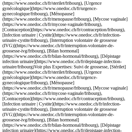
](https://www.onedoc.ch/fr/mycose-vaginale/fribourg), [Contraception](https://www.onedoc.ch/fr/contraception/fribourg), [Infection urinaire | Cystite](https://www.onedoc.ch/fr/infection-urinaire-cystite/fribourg), [Interruption volontaire de grossesse (IVG)](https://www.onedoc.ch/fr/interruption-volontaire-de-grossesse-ivg/fribourg), [Bilan hormonal](https://www.onedoc.ch/fr/bilan-hormonal/fribourg), [Dépistage infection urinaire](https://www.onedoc.ch/fr/depistage-infection-urinaire/fribourg)Voir plus Expertises: Suivi de grossesse, [Stérilet](https://www.onedoc.ch/fr/sterilet/fribourg), [Urgence gynécologique](https://www.onedoc.ch/fr/urgence-gynecologique/fribourg), [Ménopause](https://www.onedoc.ch/fr/menopause/fribourg), [Mycose vaginale](https://www.onedoc.ch/fr/mycose-vaginale/fribourg), [Contraception](https://www.onedoc.ch/fr/contraception/fribourg), [Infection urinaire | Cystite](https://www.onedoc.ch/fr/infection-urinaire-cystite/fribourg), [Interruption volontaire de grossesse (IVG)](https://www.onedoc.ch/fr/interruption-volontaire-de-grossesse-ivg/fribourg), [Bilan hormonal](https://www.onedoc.ch/fr/bilan-hormonal/fribourg), [Dépistage infection urinaire](https://www.onedoc.ch/fr/depistage-infection-urinaire/fribourg)Voir plus [![Dr. Lucie Zbinden, gynécologue obstétricienne à Fribourg](https://assets.onedoc.ch/images/users/65795161ffd0ce9d03b0a9e7c0a6798d6425dfbd75220c3f59a2a7ee5bcf1f7f-small.jpg "Dr. Lucie Zbinden, gynécologue obstétricienne à Fribourg")](https://www.onedoc.ch/fr/gynecologue-obstetricienne/fribourg/pcwrv/dr-lucie-zbinden) ### [Dr. Lucie Zbinden](https://www.onedoc.ch/fr/gynecologue-obstetricienne/fribourg/pcwrv/dr-lucie-zbinden) ![Badge indiquant un profil vérifié](https://www.onedoc.ch/assets/images/icons/checkmark.svg) [Gynécologue obstétricienne](https://www.onedoc.ch/fr/gynecologue-obstetricien/fribourg) [point f - Centre médical de la femme](https://www.onedoc.ch/fr/cabinet-medical/fribourg/e7w4/point-f-centre-medical-de-la-femme) Rue Hans-Geiler 6 1700 Fribourg ![Icône patient avec un signe plus annonçant que le professionnel accepte de nouveaux patients](https://www.onedoc.ch/assets/images/icons/new-patients.svg)Accepte les nouveaux patients [Réserver un RDV](https://www.onedoc.ch/fr/gynecologue-obstetricienne/fribourg/pcwrv/dr-lucie-zbinden) Expertises: Suivi de grossesse, [Stérilet](https://www.onedoc.ch/fr/sterilet/fribourg), [Urgence gynécologique](https://www.onedoc.ch/fr/urgence-gynecologique/fribourg), [Ménopause](https://www.onedoc.ch/fr/menopause/fribourg), [Mycose vaginale](https://www.onedoc.ch/fr/mycose-vaginale/fribourg), [Contraception](https://www.onedoc.ch/fr/contraception/fribourg), [Infection urinaire | Cystite](https://www.onedoc.ch/fr/infection-urinaire-cystite/fribourg), [Interruption volontaire de grossesse (IVG)](https://www.onedoc.ch/fr/interruption-volontaire-de-grossesse-ivg/fribourg), [Bilan hormonal](https://www.onedoc.ch/fr/bilan-hormonal/fribourg), [Dépistage infection urinaire](https://www.onedoc.ch/fr/depistage-infection-urinaire/fribourg)Voir plus Expertises: Suivi de grossesse, [Stérilet](https://www.onedoc.ch/fr/sterilet/fribourg), [Urgence gynécologique](https://www.onedoc.ch/fr/urgence-gynecologique/fribourg), [Ménopause](https://www.onedoc.ch/fr/menopause/fribourg), [Mycose vaginale](https://www.onedoc.ch/fr/mycose-vaginale/fribourg), [Contraception](https://www.onedoc.ch/fr/contraception/fribourg), [Infection urinaire | Cystite](https://www.onedoc.ch/fr/infection-urinaire-cystite/fribourg), [Interruption volontaire de grossesse (IVG)](https://www.onedoc.ch/fr/interruption-volontaire-de-grossesse-ivg/fribourg), [Bilan hormonal](https://www.onedoc.ch/fr/bilan-hormonal/fribourg), [Dépistage infection urinaire](https://www.onedoc.ch/fr/depistage-infection-urinaire/fribourg)Voir plus [![Dr. Spyros Michilis, gynécologue obstétricien à Fribourg](https://assets.onedoc.ch/images/users/4ed1c3761ee78c4d2fe2443d567ccd8b7947338e663ab47c06b02e924855ff7e-small.png "Dr. Spyros Michilis, gynécologue obstétricien à Fribourg")](https://www.onedoc.ch/fr/gynecologue-obstetricien/fribourg/pc08k/dr-spyros-michilis) ### [Dr. Spyros Michilis](https://www.onedoc.ch/fr/gynecologue-obstetricien/fribourg/pc08k/dr-spyros-michilis) ![Badge indiquant un profil vérifié](https://www.onedoc.ch/assets/images/icons/checkmark.svg) [Gynécologue obstétricien](https://www.onedoc.ch/fr/gynecologue-obstetricien/fribourg) C/o Cabinet du Dr. Ali Samim - Cabinet du Dr Spyros Michilis Place de la Gare 15 1700 Fribourg ![Icône patient avec un signe plus annonçant que le professionnel accepte de nouveaux patients](https://www.onedoc.ch/assets/images/icons/new-patients.svg)Accepte les nouveaux patients [Réserver un RDV](https://www.onedoc.ch/fr/gynecologue-obstetricien/fribourg/pc08k/dr-spyros-michilis) Expertises: Suivi de grossesse, [Accouchement](https://www.onedoc.ch/fr/accouchement/fribourg), [Colposcopie](https://www.onedoc.ch/fr/colposcopie/fribourg), [Contraception](https://www.onedoc.ch/fr/contraception/fribourg), [Ménopause](https://www.onedoc.ch/fr/menopause/fribourg), [Traitement laser gynécologique | Laser vaginal](https://www.onedoc.ch/fr/traitement-laser-gynecologique-laser-vaginal/fribourg), [Urgence gynécologique](https://www.onedoc.ch/fr/urgence-gynecologique/fribourg), [Échographie 4D de grossesse](https://www.onedoc.ch/fr/echographie-4d-de-grossesse/fribourg), [Dépistage du HPV | Frottis](https://www.onedoc.ch/fr/depistage-du-hpv-frottis/fribourg)Voir plus Expertises: Suivi de grossesse, [Accouchement](https://www.onedoc.ch/fr/accouchement/fribourg), [Colposcopie](https://www.onedoc.ch/fr/colposcopie/fribourg), [Contraception](https://www.onedoc.ch/fr/contraception/fribourg), [Ménopause](https://www.onedoc.ch/fr/menopause/fribourg), [Traitement laser gynécologique | Laser vaginal](https://www.onedoc.ch/fr/traitement-laser-gynecologique-laser-vaginal/fribourg), [Urgence gynécologique](https://www.onedoc.ch/fr/urgence-gynecologique/fribourg), [Échographie 4D de grossesse](https://www.onedoc.ch/fr/echographie-4d-de-grossesse/fribourg), [Dépistage du HPV | Frottis](https://www.onedoc.ch/fr/depistage-du-hpv-frottis/fribourg)Voir plus [![Dr. Astrid Kohler Fumeaux, gynécologue obstétricienne à Fribourg](https://assets.onedoc.ch/images/users/54c3e132b5806c8106b4e16c1b730e7436eb004485c77cc96d58ffbac0afcc91-small.jpg "Dr. Astrid Kohler Fumeaux, gynécologue obstétricienne à Fribourg")](https://www.onedoc.ch/fr/gynecologue-obstetricienne/fribourg/pctoy/dr-astrid-kohler-fumeaux) ### [Dr. Astrid Kohler Fumeaux](https://www.onedoc.ch/fr/gynecologue-obstetricienne/fribourg/pctoy/dr-astrid-kohler-fumeaux) ![Badge indiquant un profil vérifié](https://www.onedoc.ch/assets/images/icons/checkmark.svg) [Gynécologue obstétricienne](https://www.onedoc.ch/fr/gynecologue-obstetricien/fribourg) Dr. Méd Astrid Kohler Fumeaux - Spéc. FMH en gynécologie & obstétrique - Spéc. en gynécologie opératoire Rue de l'Abbé-Bovet 14 1700 Fribourg ![Icône patient avec un signe plus annonçant que le professionnel accepte de nouveaux patients](https://www.onedoc.ch/assets/images/icons/new-patients.svg)Accepte les nouveaux patients [Réserver un RDV](https://www.onedoc.ch/fr/gynecologue-obstetricienne/fribourg/pctoy/dr-astrid-kohler-fumeaux) Expertises: Suivi de grossesse, [Accouchement](https://www.onedoc.ch/fr/accouchement/fribourg), [Cancer du sein](https://www.onedoc.ch/fr/cancer-du-sein/fribourg), [Colposcopie](https://www.onedoc.ch/fr/colposcopie/fribourg), [Contraception](https://www.onedoc.ch/fr/contraception/fribourg), [Dépistage du HPV | Frottis](https://www.onedoc.ch/fr/depistage-du-hpv-frottis/fribourg), [Infection urinaire | Cystite](https://www.onedoc.ch/fr/infection-urinaire-cystite/fribourg), [Échographie prénatale](https://www.onedoc.ch/fr/echographie-prenatale/fribourg), [Gynécologie de l’enfant | Gynécologie de l’adolescente](https://www.onedoc.ch/fr/gynecologie-de-l-enfant-gynecologie-de-l-adolescente/fribourg), [Infertilité](https://www.onedoc.ch/fr/infertilite/fribourg), [Maladies Sexuellement Transmissibles | Infections Sexuellement Transmissibles (MST/IST)](https://www.onedoc.ch/fr/maladies-sexuellement-transmissibles-infections-sexuellement-transmissibles-mst-ist/fribourg), [Ménopause](https://www.onedoc.ch/fr/menopause/fribourg), [Mycose vaginale](https://www.onedoc.ch/fr/mycose-vaginale/fribourg), [Pilule contraceptive](https://www.onedoc.ch/fr/pilule-contraceptive/fribourg), [Stérilet](https://www.onedoc.ch/fr/sterilet/fribourg), [Urgence gynécologique](https://www.onedoc.ch/fr/urgence-gynecologique/fribourg), [Vaccination Papillomavirus Humain (HPV)](https://www.onedoc.ch/fr/vaccination-papillomavirus-humain-hpv/fribourg), [Spécialiste du sein](https://www.onedoc.ch/fr/specialiste-du-sein/fribourg)Voir plus Expertises: Suivi de grossesse, [Accouchement](https://www.onedoc.ch/fr/accouchement/fribourg), [Cancer du sein](https://www.onedoc.ch/fr/cancer-du-sein/fribourg), [Colposcopie](https://www.onedoc.ch/fr/colposcopie/fribourg), [Contraception](https://www.onedoc.ch/fr/contraception/fribourg), [Dépistage du HPV | Frottis](https://www.onedoc.ch/fr/depistage-du-hpv-frottis/fribourg), [Infection urinaire | Cystite](https://www.onedoc.ch/fr/infection-urinaire-cystite/fribourg), [Échographie prénatale](https://www.onedoc.ch/fr/echographie-prenatale/fribourg), [Gynécologie de l’enfant | Gynécologie de l’adolescente](https://www.onedoc.ch/fr/gynecologie-de-l-enfant-gynecologie-de-l-adolescente/fribourg), [Infertilité](https://www.onedoc.ch/fr/infertilite/fribourg), [Maladies Sexuellement Transmissibles | Infections Sexuellement Transmissibles (MST/IST)](https://www.onedoc.ch/fr/maladies-sexuellement-transmissibles-infections-sexuellement-transmissibles-mst-ist/fribourg), [Ménopause](https://www.onedoc.ch/fr/menopause/fribourg), [Mycose vaginale](https://www.onedoc.ch/fr/mycose-vaginale/fribourg), [Pilule contraceptive](https://www.onedoc.ch/fr/pilu