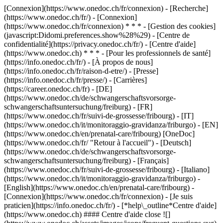
[Connexion](https://www.onedoc.ch/fr/connexion) - [Recherche]
(https://www.onedoc.ch/fr/) - [Connexion]
(https://www.onedoc.ch/fr/connexion) * * * - [Gestion des cookies]
(javascript:Didomi.preferences.show%28%29) - [Centre de
confidentialité](https://privacy.onedoc.ch/fr/) - [Centre d'aide]
(https://www.onedoc.ch) * * * - [Pour les professionnels de santé]
(https://info.onedoc.ch/fr/) - [À propos de nous]
(https://info.onedoc.ch/fr/raison-d-etre/) - [Presse]
(https://info.onedoc.ch/fr/presse/) - [Carrières]
(https://career.onedoc.ch/fr)
- [DE]
(https://www.onedoc.ch/de/schwangerschaftsvorsorge-
schwangerschaftsuntersuchung/freiburg) - [FR]
(https://www.onedoc.ch/fr/suivi-de-grossesse/fribourg) - [IT]
(https://www.onedoc.ch/it/monitoraggio-gravidanza/friburgo) - [EN]
(https://www.onedoc.ch/en/prenatal-care/fribourg) [OneDoc]
(https://www.onedoc.ch/fr/ "Retour à l'accueil") - [Deutsch]
(https://www.onedoc.ch/de/schwangerschaftsvorsorge-
schwangerschaftsuntersuchung/freiburg) - [Français]
(https://www.onedoc.ch/fr/suivi-de-grossesse/fribourg) - [Italiano]
(https://www.onedoc.ch/it/monitoraggio-gravidanza/friburgo) -
[English](https://www.onedoc.ch/en/prenatal-care/fribourg)
-
[Connexion](https://www.onedoc.ch/fr/connexion) - [Je suis
praticien](https://info.onedoc.ch/fr/)
- [*help\_outline*Centre d'aide]
(https://www.onedoc.ch) #### Centre d'aide close ![]