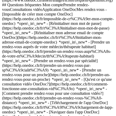
(https://www.onedoc.ch/assets/images/icons/frequent-questions.svg)
## Questions fréquentes Mon comptePrendre rendez-
vousConsultations vidéoApplication OneDocMes rendez-vous -
[Impossible de créer mon compte OneDoc]
(https://help.onedoc.ch/fr/impossible-de-cr%C3%A9er-mon-compte-
onedoc) *open\_in\_new* - [Réinitialiser mon mot de passe]
(https://help.onedoc.ch/fr/r%C3%A9initialiser-mon-mot-de-passe)
*open\_in\_new* - [Réinitialiser mon adresse email de compte
OneDoc](https://help.onedoc.ch/fr/r%C3%A9initialiser-mon-
adresse-email-de-compte-onedoc) *open\_in\_new*
- [Prendre un
rendez-vous auprès de votre médecin/thérapeute habituel]
(https://help.onedoc.ch/fr/prendre-un-rendez-vous-aupr%C3%A8s-
de-votre-m%C3%A9decin/th%C3%A9rapeute-habituel)
*open\_in\_new* - [Prendre un rendez-vous par spécialité]
(https://help.onedoc.ch/fr/prendre-un-rendez-vous-par-
sp%C3%A9cialit%C3%A9) *open\_in\_new* - [Prendre un
rendez-vous pour un proche](https://help.onedoc.ch/fr/prendre-un-
rendez-vous-pour-un-proche) *open\_in\_new*
- [Qu'est ce qu'une
consultation vidéo OneDoc?](https://help.onedoc.ch/fr/comment-
fonctionne-une-consultation-vid%C3%A9o) *open\_in\_new* -
[Comment prendre rendez-vous pour une consultation vidéo?]
(https://help.onedoc.ch/fr/prendre-un-rendez-vous-%C3%A0-
distance) *open\_in\_new*
- [Téléchargement de l'app OneDoc]
(https://help.onedoc.ch/fr/t%C3%A9l%C3%A9chargement-de-lapp-
onedoc) *open\_in\_new* - [Naviguer dans l'app OneDoc]