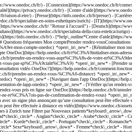
://www.onedoc.ch/fr/) - [Connexion](https://www.onedoc.ch/fr/connexi
té](https://privacy.onedoc.ch/fr/) - [Centre d'aide](https://www.onedoc.
fr/raison-d-etre/) - [Presse](https://info.onedoc.ch/fr/presse/) - [Carrière
.ch/fr/specialiste-en-soins-esthetiques/zurich) - [IT](https://www.oned
(https://www.onedoc.ch/fr/ "Retour à l'accueil") - [Deutsch](https://ww
taliano](https://www.onedoc.ch/it/specialista-della-cura-estetica/zurigo)
](https://info.onedoc.ch/fr/)
- [*help\_outline*Centre d'aide](https://w
) ## Questions fréquentes Mon comptePrendre rendez-vousConsultation
%A9er-mon-compte-onedoc) *open\_in\_new* - [Réinitialiser mon mot 
ompte OneDoc](https://help.onedoc.ch/fr/r%C3%A9initialiser-mon-adr
onedoc.ch/fr/prendre-un-rendez-vous-aupr%C3%A8s-de-votre-m%C3%A9d
endez-vous-par-sp%C3%A9cialit%C3%A9) *open\_in\_new* - [Prendre un 
 consultation vidéo OneDoc?](https://help.onedoc.ch/fr/comment-fon
edoc.ch/fr/prendre-un-rendez-vous-%C3%A0-distance) *open\_in\_new*
oc) *open\_in\_new* - [Naviguer dans l'app OneDoc](https://help.o
9sentation-de-lapp-onedoc) *open\_in\_new*
- [Vérifier qu'un rendez-vous est confirmé](https://help.onedoc.ch/fr/v%C3%A9rifier-quun-rendez-vous-est-confirm%C3%A9) *open\_in\_new* - [Annuler un rendez-vous pris en ligne sur OneDoc](https://help.onedoc.ch/fr/annuler-un-rendez-vous-pris-en-ligne-sur-onedoc) *open\_in\_new* - [Je ne reçois pas de confirmation de rendez-vous](https://help.onedoc.ch/fr/je-ne-re%C3%A7ois-pas-de-confirmation-de-rendez-vous) *open\_in\_new* [Voir tous nos articles *open\_in\_new*](https://help.onedoc.ch/fr/) close ## Modifier votre recherche ![Maison avec un signe plus annonçant qu’une consultation peut être effectuée sur place](https://www.onedoc.ch/assets/images/icons/on-site.svg) Sur place ![Caméra avec un symbole lecture annonçant qu’une consultation peut être effectuée à distance en vidéo](https://www.onedoc.ch/assets/images/icons/remote.svg) À distance Rechercher #### Spécialités #### Praticiens #### Établissements edit Spécialiste en soins esthétiques à Zurich tune Filtrer par Nouveaux patients*keyboard\_arrow\_down* - Acceptés*check\_circle* Langue parlée*keyboard\_arrow\_down* - Albanais*check\_circle* - Allemand*check\_circle* - Anglais*check\_circle* - Arabe*check\_circle* - Croate*check\_circle* - Espagnol*check\_circle* - Français*check\_circle* - Hongrois*check\_circle* - Italien*check\_circle* - Kurde*check\_circle* - Portugais*check\_circle* - Romanche*check\_circle* - Russe*check\_circle* - Serbe*check\_circle* - Turc*check\_circle* - Turkmène*check\_circle* - Ukrainien*check\_circle* Sexe*keyboard\_arrow\_down* - Femme*check\_circle* - Homme*check\_circle* Réseau*keyboard\_arrow\_down* - ASCA*check\_circle* - RME*check\_circle* - NVS*check\_circle* Disponibilité*keyboard\_arrow\_down* - Disponible aujourdhui*check\_circle* - Dans les 3 prochains jours*check\_circle* - Dans les 7 prochains jours*check\_circle* - Dans les 14 prochains jours*check\_circle* # Spécialiste en soins esthétiques à Zurich: prenez rendez-vous en ligne aujourd'hui ## 29 résultats à Zurich [![Mme Beti Meznar, spécialiste en soins esthétiques à Zurich](https://assets.onedoc.ch/images/users/c67041685646432ed1cd2e04b23c029b3df587476b35166f3ee8edcfa53ab15e-small.jpg "Mme Beti Meznar, spécialiste en soins esthétiques à Zurich")](https://www.onedoc.ch/fr/specialiste-en-soins-esthetiques/zurich/pcta2/beti-meznar) ### [Mme Beti Meznar](https://www.onedoc.ch/fr/specialiste-en-soins-esthetiques/zurich/pcta2/beti-meznar) ![Badge indiquant un profil vérifié](https://www.onedoc.ch/assets/images/icons/checkmark.svg) Spécialiste en soins esthétiques [BEAUTYCLINIC | LIPOCLINIC | VENENCLINIC - Zürich](https://www.onedoc.ch/fr/cabinet-medical/zurich/eba5t/beautyclinic-lipoclinic-venenclinic-zurich) Badenerstrasse 29 8004 Zurich ![Icône patient avec un signe plus annonçant que le professionnel accepte de nouveaux patients](https://www.onedoc.ch/assets/i