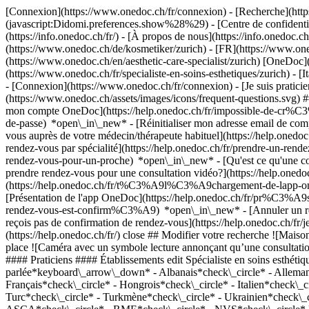
[Connexion](https://www.onedoc.ch/fr/connexion) - [Recherche](https
(javascript:Didomi.preferences.show%28%29) - [Centre de confidentiali
(https://info.onedoc.ch/fr/) - [À propos de nous](https://info.onedoc.ch/
(https://www.onedoc.ch/de/kosmetiker/zurich) - [FR](https://www.onedoc
(https://www.onedoc.ch/en/aesthetic-care-specialist/zurich) [OneDoc]
(https://www.onedoc.ch/fr/specialiste-en-soins-esthetiques/zurich) - [I
- [Connexion](https://www.onedoc.ch/fr/connexion) - [Je suis praticien
(https://www.onedoc.ch/assets/images/icons/frequent-questions.svg
mon compte OneDoc](https://help.onedoc.ch/fr/impossible-de-cr%C3
de-passe) *open\_in\_new* - [Réinitialiser mon adresse email de c
vous auprès de votre médecin/thérapeute habituel](https://help.
rendez-vous par spécialité](https://help.onedoc.ch/fr/prendre-un-r
rendez-vous-pour-un-proche) *open\_in\_new*
- [Qu'est ce qu'une
prendre rendez-vous pour une consultation vidéo?](https://help.on
(https://help.onedoc.ch/fr/t%C3%A9l%C3%A9chargement-de-lapp-oned
[Présentation de l'app OneDoc](https://help.onedoc.ch/fr/pr%C3%A