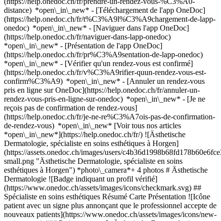
(https://help.onedoc.ch/fr/prendre-un-rendez-vous-%C3%A0-
distance) *open\_in\_new*
- [Téléchargement de l'app OneDoc]
(https://help.onedoc.ch/fr/t%C3%A9l%C3%A9chargement-de-lapp-
onedoc) *open\_in\_new* - [Naviguer dans l'app OneDoc]
(https://help.onedoc.ch/fr/naviguer-dans-lapp-onedoc)
*open\_in\_new* - [Présentation de l'app OneDoc]
(https://help.onedoc.ch/fr/pr%C3%A9sentation-de-lapp-onedoc)
*open\_in\_new*
- [Vérifier qu'un rendez-vous est confirmé]
(https://help.onedoc.ch/fr/v%C3%A9rifier-quun-rendez-vous-est-
confirm%C3%A9) *open\_in\_new* - [Annuler un rendez-vous
pris en ligne sur OneDoc](https://help.onedoc.ch/fr/annuler-un-
rendez-vous-pris-en-ligne-sur-onedoc) *open\_in\_new* - [Je ne
reçois pas de confirmation de rendez-vous]
(https://help.onedoc.ch/fr/je-ne-re%C3%A7ois-pas-de-confirmation-
de-rendez-vous) *open\_in\_new* [Voir tous nos articles
*open\_in\_new*](https://help.onedoc.ch/fr/) ![Ästhetische
Dermatologie, spécialiste en soins esthétiques à Horgen]
(https://assets.onedoc.ch/images/users/c4b36d1998b68fd178b60e6f
small.png "Ästhetische Dermatologie, spécialiste en soins
esthétiques à Horgen") *photo\_camera*+ 4 photos # Ästhetische
Dermatologie ![Badge indiquant un profil vérifié]
(https://www.onedoc.ch/assets/images/icons/checkmark.svg) ##
Spécialiste en soins esthétiques Résumé Carte Présentation ![Icône
patient avec un signe plus annonçant que le professionnel accepte de
nouveaux patients](https://www.onedoc.ch/assets/images/icons/new-