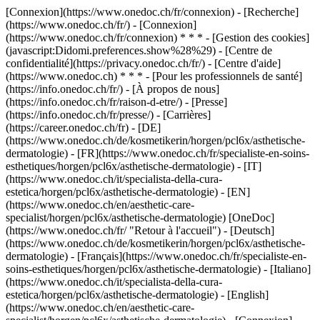
[Connexion](https://www.onedoc.ch/fr/connexion) - [Recherche]
(https://www.onedoc.ch/fr/) - [Connexion]
(https://www.onedoc.ch/fr/connexion) * * * - [Gestion des cookies]
(javascript:Didomi.preferences.show%28%29) - [Centre de
confidentialité](https://privacy.onedoc.ch/fr/) - [Centre d'aide]
(https://www.onedoc.ch) * * * - [Pour les professionnels de santé]
(https://info.onedoc.ch/fr/) - [À propos de nous]
(https://info.onedoc.ch/fr/raison-d-etre/) - [Presse]
(https://info.onedoc.ch/fr/presse/) - [Carrières]
(https://career.onedoc.ch/fr)
- [DE]
(https://www.onedoc.ch/de/kosmetikerin/horgen/pcl6x/asthetische-
dermatologie) - [FR](https://www.onedoc.ch/fr/specialiste-en-soins-
esthetiques/horgen/pcl6x/asthetische-dermatologie) - [IT]
(https://www.onedoc.ch/it/specialista-della-cura-
estetica/horgen/pcl6x/asthetische-dermatologie) - [EN]
(https://www.onedoc.ch/en/aesthetic-care-
specialist/horgen/pcl6x/asthetische-dermatologie) [OneDoc]
(https://www.onedoc.ch/fr/ "Retour à l'accueil") - [Deutsch]
(https://www.onedoc.ch/de/kosmetikerin/horgen/pcl6x/asthetische-
dermatologie) - [Français](https://www.onedoc.ch/fr/specialiste-en-
soins-esthetiques/horgen/pcl6x/asthetische-dermatologie) - [Italiano]
(https://www.onedoc.ch/it/specialista-della-cura-
estetica/horgen/pcl6x/asthetische-dermatologie) - [English]
(https://www.onedoc.ch/en/aesthetic-care-