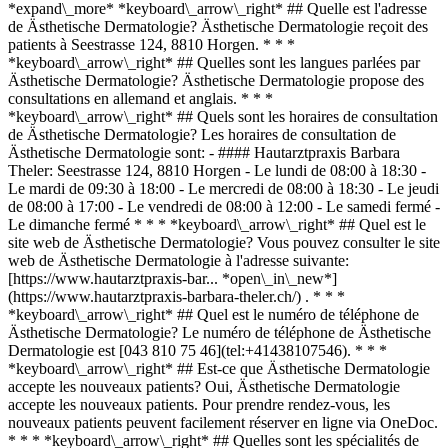
*expand\_more* *keyboard\_arrow\_right* ## Quelle est l'adresse
de Ästhetische Dermatologie? Ästhetische Dermatologie reçoit des
patients à Seestrasse 124, 8810 Horgen. * * *
*keyboard\_arrow\_right* ## Quelles sont les langues parlées par
Ästhetische Dermatologie? Ästhetische Dermatologie propose des
consultations en allemand et anglais. * * *
*keyboard\_arrow\_right* ## Quels sont les horaires de consultation
de Ästhetische Dermatologie? Les horaires de consultation de
Ästhetische Dermatologie sont: - #### Hautarztpraxis Barbara
Theler: Seestrasse 124, 8810 Horgen - Le lundi de 08:00 à 18:30 -
Le mardi de 09:30 à 18:00 - Le mercredi de 08:00 à 18:30 - Le jeudi
de 08:00 à 17:00 - Le vendredi de 08:00 à 12:00 - Le samedi fermé -
Le dimanche fermé * * * *keyboard\_arrow\_right* ## Quel est le
site web de Ästhetische Dermatologie? Vous pouvez consulter le site
web de Ästhetische Dermatologie à l'adresse suivante:
[https://www.hautarztpraxis-bar... *open\_in\_new*]
(https://www.hautarztpraxis-barbara-theler.ch/) . * * *
*keyboard\_arrow\_right* ## Quel est le numéro de téléphone de
Ästhetische Dermatologie? Le numéro de téléphone de Ästhetische
Dermatologie est [043 810 75 46](tel:+41438107546). * * *
*keyboard\_arrow\_right* ## Est-ce que Ästhetische Dermatologie
accepte les nouveaux patients? Oui, Ästhetische Dermatologie
accepte les nouveaux patients. Pour prendre rendez-vous, les
nouveaux patients peuvent facilement réserver en ligne via OneDoc.
* * * *keyboard\_arrow\_right* ## Quelles sont les spécialités de