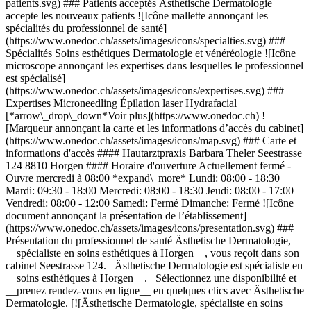
patients.svg) ### Patients acceptés Ästhetische Dermatologie
accepte les nouveaux patients ![Icône mallette annonçant les
spécialités du professionnel de santé]
(https://www.onedoc.ch/assets/images/icons/specialties.svg) ###
Spécialités Soins esthétiques Dermatologie et vénéréologie ![Icône
microscope annonçant les expertises dans lesquelles le professionnel
est spécialisé]
(https://www.onedoc.ch/assets/images/icons/expertises.svg) ###
Expertises Microneedling Épilation laser Hydrafacial
[*arrow\_drop\_down*Voir plus](https://www.onedoc.ch) !
[Marqueur annonçant la carte et les informations d’accès du cabinet]
(https://www.onedoc.ch/assets/images/icons/map.svg) ### Carte et
informations d'accès #### Hautarztpraxis Barbara Theler Seestrasse
124 8810 Horgen #### Horaire d'ouverture Actuellement fermé -
Ouvre mercredi à 08:00 *expand\_more* Lundi: 08:00 - 18:30
Mardi: 09:30 - 18:00 Mercredi: 08:00 - 18:30 Jeudi: 08:00 - 17:00
Vendredi: 08:00 - 12:00 Samedi: Fermé Dimanche: Fermé ![Icône
document annonçant la présentation de l’établissement]
(https://www.onedoc.ch/assets/images/icons/presentation.svg) ###
Présentation du professionnel de santé Ästhetische Dermatologie,
__spécialiste en soins esthétiques à Horgen__, vous reçoit dans son
cabinet Seestrasse 124. Ästhetische Dermatologie est spécialiste en
__soins esthétiques à Horgen__. Sélectionnez une disponibilité et
__prenez rendez-vous en ligne__ en quelques clics avec Ästhetische
Dermatologie. [![Ästhetische Dermatologie, spécialiste en soins