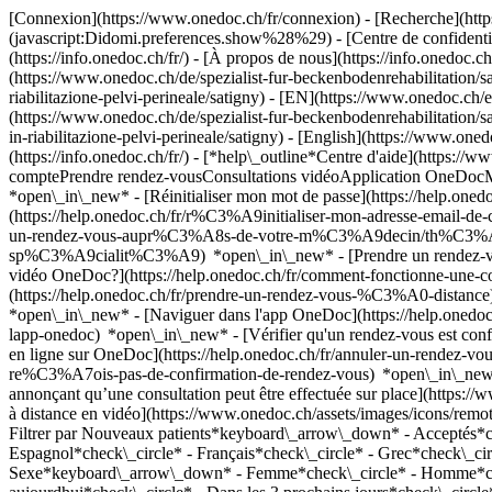
[Connexion](https://www.onedoc.ch/fr/connexion) - [Recherche](https
(javascript:Didomi.preferences.show%28%29) - [Centre de confidentiali
(https://info.onedoc.ch/fr/) - [À propos de nous](https://info.onedoc.ch/
(https://www.onedoc.ch/de/spezialist-fur-beckenbodenrehabilitation/sa
riabilitazione-pelvi-perineale/satigny) - [EN](https://www.onedoc.ch/e
(https://www.onedoc.ch/de/spezialist-fur-beckenbodenrehabilitation/sat
in-riabilitazione-pelvi-perineale/satigny) - [English](https://www.onedo
(https://info.onedoc.ch/fr/)
- [*help\_outline*Centre d'aide](https://w
comptePrendre rendez-vousConsultations vidéoApplication OneDocM
*open\_in\_new* - [Réinitialiser mon mot de passe](https://help.on
(https://help.onedoc.ch/fr/r%C3%A9initialiser-mon-adresse-email-
un-rendez-vous-aupr%C3%A8s-de-votre-m%C3%A9decin/th%C3%A9rapeut
sp%C3%A9cialit%C3%A9) *open\_in\_new* - [Prendre un rendez-vous
vidéo OneDoc?](https://help.onedoc.ch/fr/comment-fonctionne-une-
(https://help.onedoc.ch/fr/prendre-un-rendez-vous-%C3%A0-distan
*open\_in\_new* - [Naviguer dans l'app OneDoc](https://help.onedoc
lapp-onedoc) *open\_in\_new*
- [Vérifier qu'un rendez-vous est confirmé](https://help.onedoc.ch/fr/v%C3%A9rifier-quun-rendez-vous-est-confirm%C3%A9) *open\_in\_new* - [Annuler un rendez-vous pris en ligne sur OneDoc](https://help.onedoc.ch/fr/annuler-un-rendez-vous-pris-en-ligne-sur-onedoc) *open\_in\_new* - [Je ne reçois pas de confirmation de rendez-vous](https://help.onedoc.ch/fr/je-ne-re%C3%A7ois-pas-de-confirmation-de-rendez-vous) *open\_in\_new* [Voir tous nos articles *open\_in\_new*](https://help.onedoc.ch/fr/) close ## Modifier votre recherche ![Maison avec un signe plus annonçant qu’une consultation peut être effectuée sur place](https://www.onedoc.ch/assets/images/icons/on-site.svg) Sur place ![Caméra avec un symbole lecture annonçant qu’une consultation peut être effectuée à distance en vidéo](https://www.onedoc.ch/assets/images/icons/remote.svg) À distance Rechercher #### Spécialités #### Praticiens #### Établissements edit Spécialiste en rééducation du périnée à Satigny tune Filtrer par Nouveaux patients*keyboard\_arrow\_down* - Acceptés*check\_circle* Langue parlée*keyboard\_arrow\_down* - Anglais*check\_circle* - Arabe*check\_circle* - Catalan*check\_circle* - Espagnol*check\_circle* - Français*check\_circle* - Grec*check\_circle* - Hongrois*check\_circle* - Italien*check\_circle* - Polonais*check\_circle* - Portugais*check\_circle* Sexe*keyboard\_arrow\_down* - Femme*check\_circle* - Homme*check\_circle* Réseau*keyboard\_arrow\_down* - ASCA*check\_circle* Disponibilité*keyboard\_arrow\_down* - Disponible aujourdhui*check\_circle* - Dans les 3 prochains jours*check\_circle* - Dans les 7 prochains jours*check\_circle* - Dans les 14 prochains jours*check\_circle* # Spécialiste en rééducation du périnée à Satigny: prenez rendez-vous en ligne aujourd'hui ## 1 résultat à Satigny [![Mme Clemence Egron-Reverseau, physiothérapeute à Satigny](https://assets.onedoc.ch/images/users/c31934694a5e99ee31766c075ee3fd830ce146902f65b1c2f8a3dfb7e9a63b9f-small.jpg "Mme Clemence Egron-Reverseau, physiothérapeute à Satigny")](https://www.onedoc.ch/fr/physiotherapeute/satigny/pcj6t/clemence-eg