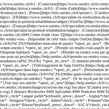
://www.onedoc.ch/fr/) - [Connexion](https://www.onedoc.ch/fr/connexi
té](https://privacy.onedoc.ch/fr/) - [Centre d'aide](https://www.onedoc.
fr/raison-d-etre/) - [Presse](https://info.onedoc.ch/fr/presse/) - [Carrière
tigny) - [FR](https://www.onedoc.ch/fr/specialiste-en-reeducation-du-per
n/specialist-in-perineal-rehabilitation/satigny) [OneDoc](https://www.on
igny) - [Français](https://www.onedoc.ch/fr/specialiste-en-reeducation-d
c.ch/en/specialist-in-perineal-rehabilitation/satigny)
- [Connexion](http
ww.onedoc.ch) #### Centre d'aide close ![](https://www.onedoc.ch/asse
es rendez-vous - [Impossible de créer mon compte OneDoc](https:/
edoc.ch/fr/r%C3%A9initialiser-mon-mot-de-passe) *open\_in\_new* - [R
de-compte-onedoc) *open\_in\_new*
- [Prendre un rendez-vous auprès de 
e-habituel) *open\_in\_new* - [Prendre un rendez-vous par spéciali
 pour un proche](https://help.onedoc.ch/fr/prendre-un-rendez-vous
consultation-vid%C3%A9o) *open\_in\_new* - [Comment prendre rende
ce) *open\_in\_new*
- [Téléchargement de l'app OneDoc](https://he
.ch/fr/naviguer-dans-lapp-onedoc) *open\_in\_new* - [Présentation d
ron-reverseau) ### [Mme Clemence Egron-Reverseau](https://www.onedoc.ch/fr/physiotherapeute/satigny/pcj6t/clemence-egron-reverseau) ![Badge indiquant un profil vérifié](https://www.onedoc.ch/assets/images/icons/checkmark.svg) [Physiothérapeute](https://www.onedoc.ch/fr/physiotherapeute/satigny), Spécialiste en rééducation du périnée [Cabinet Physiologic](https://www.onedoc.ch/fr/cabinet-de-physiotherapie/satigny/e6m0/cabinet-physiologic) Route du Mandement 147 1242 Satigny ![Icône patient avec un signe plus annonçant que le professionnel accepte de nouveaux patients](https://www.onedoc.ch/assets/images/icons/new-patients.svg)Accepte les nouveaux patients [Réserver un RDV](https://www.onedoc.ch/fr/physiotherapeute/satigny/pcj6t/clemence-egron-reverseau) Expertises:[Physiothérapie durant la grossesse](https://www.onedoc.ch/fr/physiotherapie-durant-la-grossesse/satigny), [Rééducation du périnée | Rééducation post-partum | réhabilitation génito-urinaire](https://www.onedoc.ch/fr/reeducation-du-perinee-reeducation-post-partum-rehabilitation-genito-urinaire/satigny), [Bilan postural](https://www.onedoc.ch/fr/bilan-postural/satigny), [Rééducation musculo-squelettique](https://www.onedoc.ch/fr/reeducation-musculo-squelettique/satigny)Voir plus *chevron\_left* lun. 03 août *chevron\_right* Voir plus de rendez-vous *error\_outline* Une erreur s'est produite lors du chargement des disponibilités [Réessayer](https://www.onedoc.ch) Expertises:[Physiothérapie durant la grossesse](https://www.onedoc.ch/fr/physiotherapie-durant-la-grossesse/satigny), [Rééducation du périnée | Rééducation post-partum | réhabilitation génito-urinaire](https://www.onedoc.ch/fr/reeducation-du-perinee-reeducation-post-partum-rehabilitation-genito-urinaire/satigny), [Bilan postural](https://www.onedoc.ch/fr/bilan-postural/satigny), [Rééducation musculo-squelettique](https://www.onedoc.ch/fr/reeducation-musculo-squelettique/satigny)Voir plus ## __Spécialistes en rééducation du périnée__: d'autres spécialistes sont réservables en ligne dans les environs de __Satigny__ [![Service Maternité - La Tour, hôpital à Meyrin](https://assets.onedoc.ch/images/entities/92eaa3b43719a094baa15f7009d60f35cd73aba3917e6b1124a4ef601bc0e0de-small.png "Service Maternité - La Tour, hôpital à Meyrin")](https://www.onedoc.ch/fr/hopital/meyrin/ebb12/service-maternite-la-tour) ### [Service Maternité - La Tour](https://www.onedoc.ch/fr/hopital/meyrin/ebb12/service-maternite-la-tour) ![Badge indiquant un profil vérifié](https://www.onedoc.ch/assets/images/icons/checkmark.svg) Hôpital Avenue J.-D.-Maillard 3 1217 Meyrin ![Icône patient avec un signe plus annonçant que le professionnel accepte de nouveaux patients](https://www.onedoc.ch/assets/images/icons/new-patients.svg)Accepte les nouveaux patients [Réserver un RDV](https://www.onedoc.ch/fr/hopital/meyrin/ebb12/service-maternite-la-tour) *chevron\_left* lun. 03 août *chevron\_right* Voir plus de rendez-vous *error\_outline* Une erreur s'est produite lors du chargement des disponibilités [Réessayer](https://www.onedoc.ch) [![Mme Bettina Sipos, spécialiste en rééducation du périnée à Vernier](https://assets.onedoc.ch/images/users/5d2a41b9c273cea527ddcea17c9504be070149f9123dc5b28b6b90496709947d-small.jpg "Mme Bettina Sipos, spécialiste en rééducation du périnée à Vernier")](https://www.onedoc.ch/fr/specialiste-en-reeducation-du-perinee/vernier/pc0t0/bettina-sipos) ### [Mme Bettina Sipos](https://www.onedoc.ch/fr/specialiste-en-reeducation-du-perinee/vernier/pc0t0/bettina-sipos) ![Badge indiquant un profil vérifié](https://www.onedoc.ch/assets/images/icons/checkmark.svg) [Spécialiste en rééducation du périnée](https://www.onedoc.ch/fr/specialiste-en-reeducation-du-perinee/vernier) [LAVY Médical Vernier](https://www.onedoc.ch/fr/cabinet-de-groupe/vernier/ebaz7/lavy-medical-vernier) Route de Montfleury 3 1214 Vernier ![Icône patient avec un signe plus annonçant que le professionnel accepte de nouveaux patients](https://www.on