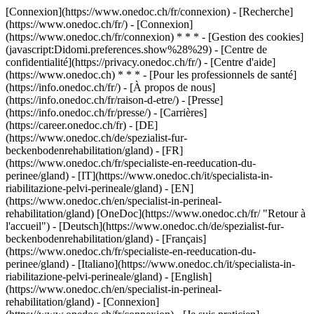
[Connexion](https://www.onedoc.ch/fr/connexion) - [Recherche]
(https://www.onedoc.ch/fr/) - [Connexion]
(https://www.onedoc.ch/fr/connexion) * * * - [Gestion des cookies]
(javascript:Didomi.preferences.show%28%29) - [Centre de
confidentialité](https://privacy.onedoc.ch/fr/) - [Centre d'aide]
(https://www.onedoc.ch) * * * - [Pour les professionnels de santé]
(https://info.onedoc.ch/fr/) - [À propos de nous]
(https://info.onedoc.ch/fr/raison-d-etre/) - [Presse]
(https://info.onedoc.ch/fr/presse/) - [Carrières]
(https://career.onedoc.ch/fr)
- [DE]
(https://www.onedoc.ch/de/spezialist-fur-
beckenbodenrehabilitation/gland) - [FR]
(https://www.onedoc.ch/fr/specialiste-en-reeducation-du-
perinee/gland) - [IT](https://www.onedoc.ch/it/specialista-in-
riabilitazione-pelvi-perineale/gland) - [EN]
(https://www.onedoc.ch/en/specialist-in-perineal-
rehabilitation/gland) [OneDoc](https://www.onedoc.ch/fr/ "Retour à
l'accueil") - [Deutsch](https://www.onedoc.ch/de/spezialist-fur-
beckenbodenrehabilitation/gland) - [Français]
(https://www.onedoc.ch/fr/specialiste-en-reeducation-du-
perinee/gland) - [Italiano](https://www.onedoc.ch/it/specialista-in-
riabilitazione-pelvi-perineale/gland) - [English]
(https://www.onedoc.ch/en/specialist-in-perineal-
rehabilitation/gland)
- [Connexion]