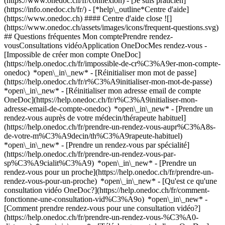
(https://www.onedoc.ch/fr/connexion) - [Je suis praticien]
(https://info.onedoc.ch/fr/)
- [*help\_outline*Centre d'aide]
(https://www.onedoc.ch) #### Centre d'aide close ![]
(https://www.onedoc.ch/assets/images/icons/frequent-questions.svg)
## Questions fréquentes Mon comptePrendre rendez-
vousConsultations vidéoApplication OneDocMes rendez-vous -
[Impossible de créer mon compte OneDoc]
(https://help.onedoc.ch/fr/impossible-de-cr%C3%A9er-mon-compte-
onedoc) *open\_in\_new* - [Réinitialiser mon mot de passe]
(https://help.onedoc.ch/fr/r%C3%A9initialiser-mon-mot-de-passe)
*open\_in\_new* - [Réinitialiser mon adresse email de compte
OneDoc](https://help.onedoc.ch/fr/r%C3%A9initialiser-mon-
adresse-email-de-compte-onedoc) *open\_in\_new*
- [Prendre un
rendez-vous auprès de votre médecin/thérapeute habituel]
(https://help.onedoc.ch/fr/prendre-un-rendez-vous-aupr%C3%A8s-
de-votre-m%C3%A9decin/th%C3%A9rapeute-habituel)
*open\_in\_new* - [Prendre un rendez-vous par spécialité]
(https://help.onedoc.ch/fr/prendre-un-rendez-vous-par-
sp%C3%A9cialit%C3%A9) *open\_in\_new* - [Prendre un
rendez-vous pour un proche](https://help.onedoc.ch/fr/prendre-un-
rendez-vous-pour-un-proche) *open\_in\_new*
- [Qu'est ce qu'une
consultation vidéo OneDoc?](https://help.onedoc.ch/fr/comment-
fonctionne-une-consultation-vid%C3%A9o) *open\_in\_new* -
[Comment prendre rendez-vous pour une consultation vidéo?]
(https://help.onedoc.ch/fr/prendre-un-rendez-vous-%C3%A0-