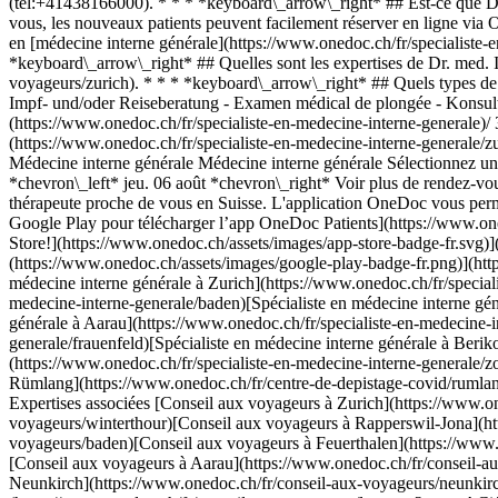
(tel:+41438166000). * * * *keyboard\_arrow\_right* ## Est-ce que Dr.
vous, les nouveaux patients peuvent facilement réserver en ligne via O
en [médecine interne générale](https://www.onedoc.ch/fr/specialiste-
*keyboard\_arrow\_right* ## Quelles sont les expertises de Dr. med. I
voyageurs/zurich). * * * *keyboard\_arrow\_right* ## Quels types de c
Impf- und/oder Reiseberatung - Examen médical de plongée - Konsul