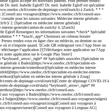
belle Egloff accepte les nouveaux patients. Pour prendre rendez-
e Dr. med. Isabelle Egloff? Dr. med. Isabelle Egloff est spécialiste
ww.onedoc.ch/fr/centre-de-depistage-covid/zurich) à Zurich. * * *
nt: [Conseil aux voyageurs](https://www.onedoc.ch/fr/conseil-aux-
consulte pour les raisons suivantes: Médecine interne générale: -
ps://www.onedoc.ch/fr/conseil-aux-voyageurs/uster)[Conseil aux voyageurs à Bachenbülach](https://www.onedoc.ch/fr/conseil-aux-voyageurs/bachenbulach)[Conseil aux voyageurs à Muri](https://www.onedoc.ch/fr/conseil-aux-voyageurs/muri)[Conseil aux voyageurs à Pfäffikon SZ](https://www.onedoc.ch/fr/conseil-aux-voyageurs/pfaffikon?state=SZ)[Conseil aux voyageurs à Niederhasli](https://www.onedoc.ch/fr/conseil-aux-voyageurs/niederhasli)[Conseil aux voyageurs à Lufingen](https://www.onedoc.ch/fr/conseil-aux-voyageurs/lufingen)[Conseil aux voyageurs à Pfäffikon ZH](https://www.onedoc.ch/fr/conseil-aux-voyageurs/pfaffikon?state=ZH)[Conseil aux voyageurs à Regensdorf](https://www.onedoc.ch/fr/conseil-aux-voyageurs/regensdorf)[Conseil aux voyageurs à Schlieren](https://www.onedoc.ch/fr/conseil-aux-voyageurs/schlieren) *keyboard\_arrow\_right* ## Recherches fréquentes [Spécialiste en médecine interne générale à Zurich](https://www.onedoc.ch/fr/specialiste-en-medecine-interne-generale/zurich)[Gynécologue obstétricien à Zurich](https://www.onedoc.ch/fr/gynecologue-obstetricien/zurich)[Ophtalmologue à Zurich](https://www.onedoc.ch/fr/ophtalmologue/zurich)[Masseur classique à Zurich](https://www.onedoc.ch/fr/masseur-classique/zurich)[Physiothérapeute à Zurich](https://www.onedoc.ch/fr/physiotherapeute/zurich)[Médecin généraliste à Zurich](https://www.onedoc.ch/fr/medecin-generaliste/zurich)[Dermatologue à Zurich](https://www.onedoc.ch/fr/dermatologue/zurich)[Spécialiste en médecine esthétique à Zurich](https://www.onedoc.ch/fr/specialiste-en-medecine-esthetique/zurich)[Centre de vaccination à Zurich](https://www.onedoc.ch/fr/centre-de-vaccination/zurich)[Réflexologue à Zurich](https://www.onedoc.ch/fr/reflexologue/zurich)[Physiothérapeute à Winterthour](https://www.onedoc.ch/fr/physiotherapeute/winterthour)[Masseur médical à Zurich](https://www.onedoc.ch/fr/masseur-medical/zurich)[Ostéopathe à Zurich](https://www.onedoc.ch/fr/osteopathe/zurich)[Gastro-entérologue à Zurich](https://www.onedoc.ch/fr/gastro-enterologue/zurich)[Médecin généraliste à Winterthour](https://www.onedoc.ch/fr/medecin-generaliste/winterthour)[Neurologue à Zurich](https://www.onedoc.ch/fr/neurologue/zurich)[Médecin-dentiste à Zurich](https://www.onedoc.ch/fr/medecin-dentiste/zurich)[Naturopathe MCO/TEN à Zurich](https://www.onedoc.ch/fr/naturopathe-mco-ten/zurich)[Prestations de santé en pharmacie à Zurich](https://www.onedoc.ch/fr/prestations-de-sante-en-pharmacie/zurich)[Cardiologue à Zurich](https://www.onedoc.ch/fr/cardiologue/zurich)[Gynécologue obstétricien à Aarau](https://www.onedoc.ch/fr/gynecologue-obstetricien/aarau) *keyboard\_arrow\_right* ## Annuaire des professionnels de santé suisses [Liste des praticiens](https://www.onedoc.ch/fr/annuaire) [A](https://www.onedoc.ch/fr/annuaire/A) [B](https://www.onedoc.ch/fr/annuaire/B) [C](https://www.onedoc.ch/fr/annuaire/C) [D](https://www.onedoc.ch/fr/annuaire/D) [E](https://www.onedoc.ch/fr/annuaire/E) [F](https://www.onedoc.ch/fr/annuaire/F) [G](https://www.onedoc.ch/fr/annuaire/G) [H](https://www.onedoc.ch/fr/annuaire/H) [I](https://www.onedoc.ch/fr/annuaire/I) [J](https://www.onedoc.ch/fr/annuaire/J) [K](https://www.onedoc.ch/fr/annuaire/K) [L](https://www.onedoc.ch/fr/annuaire/L) [M](https://www.onedoc.ch/fr/annuaire/M) [N](https://www.onedoc.ch/fr/annuaire/N) [O](https://www.onedoc.ch/fr/annuaire/O) [P](https://www.onedoc.ch/fr/annuaire/P) [Q](https://www.onedoc.ch/fr/annuaire/Q) [R](https://www.onedoc.ch/fr/annuaire/R) [S](https://www.onedoc.ch/fr/annuaire/S) [T](https://www.onedoc.ch/fr/annuaire/T) [U](https://www.onedoc.ch/fr/annuaire/U) [V](https://www.onedoc.ch/fr/annuaire/V) [W](https://www.onedoc.ch/fr/annuaire/W) [X](https://www.onedoc.ch/fr/annuaire/X) [Y](https://www.onedoc.ch/fr/annuaire/Y) [Z](https://www.onedoc.ch/fr/annuaire/Z) ## OneDoc [Pour les professionnels de santé](https://info.onedoc.ch/fr/) [À propos de nous](https://info.onedoc.ch/fr/raison-d-etre/) [Presse](https://info.onedoc.ch/fr/presse/) [Carrières](https://career.onedoc.ch/fr) [Centre de confidentialité](https://privacy.onedoc.ch/fr/) [Gestion des cookies](javascript:Didomi.preferences.show%28%29) [Centre d'aide](https://help.onedoc.ch/fr/) ## Langues [Deutsch](https://www.onedoc.ch/de/facharztin-fur-allgemeine-innere-medizin/zurich/pbkry/dr-med-isabelle-egloff) [Français](https://www.onedoc.ch/fr/specialiste-en-medecine-interne-generale/zurich/pbkry/dr-med-isabelle-egloff) [Italiano](https://www.onedoc.ch/it/specialista-in-medicina-interna-generale/zurigo/pbkry/dr-med-isabelle-egloff) [English](https://www.onedoc.ch/en/specialist-in-general-internal-medicine/zurich/pbkry/dr-med-isabelle-egloff) ## Spécialités associées [Spécialiste en médecine interne générale à Zurich](https://www.onedoc.ch/fr/specialiste-en-medecine-interne-generale/zurich) [Spécialiste en médecine interne générale à Baden](https://www.onedoc.ch/fr/specialiste-en-medecine-interne-generale/baden) [Spécialiste en médecine interne générale à Winterthour](https://www.onedoc.ch/fr/specialiste-en-medecine-interne-generale/winterthour) [Spécialiste en médecine interne générale à Aarau](https://www.onedoc.ch/fr/specialiste-en-medecine-interne-generale/aarau) [Spécialiste en médecine interne générale à Frauenfeld](https://www.onedoc.ch/fr/specialiste-en-medecine-interne-generale/frauenfeld) [Spécialiste en médecine interne générale à Berikon](https://www.onedoc.ch/fr/specialiste-en-medecine-interne-generale/berikon) [Spécialiste en médecine interne générale à Zoug](https://www.onedoc.ch/fr/specialiste-en-medecine-interne-generale/zoug) [Centre de dépistage COVID-19 à Zurich](https://www.onedoc.ch/fr/centre-de-depistage-covid/zurich) [Centre de dépistage COVID-19 à Rümlang](https://www.onedoc.ch/fr/centre-de-depistage-covid/rumlang) [Centre de dépistage COVID-19 à Stäfa](https://www.onedoc.ch/fr/centre-de-depistage-covid/s