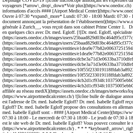
Dépistage COVID-19 ![Icône microscope annonçant les expertises dans 
voyageurs [*arrow\_drop\_down*Voir plus](https://www.onedoc.ch) ![M
informations d'accès #### [Airport Medical Center](https://www.onedo
Ouvre à 07:30 *expand\_more* Lundi: 07:30 - 18:00 Mardi: 07:30 - 18
document annonçant la présentation de l’établissement](https://www.o
générale à Zurich__, vous reçoit dans son cabinet Prime Center 1. Dr
en quelques clics avec Dr. med. Egloff. [![Dr. med. Egloff, spécialist
(https://assets.onedoc.ch/images/users/25baad829d03bc464d95cf377c
(https://assets.onedoc.ch/images/users/25baad829d03bc464d95cf377
(https://assets.onedoc.ch/images/entities/e1dea9e77b82e006372515
(https://assets.onedoc.ch/images/entities/e1dea9e77b82e006372515
(https://assets.onedoc.ch/images/entities/dcbe3a71d3e0633ba3710df
(https://assets.onedoc.ch/images/entities/dcbe3a71d3e0633ba3710df
(https://assets.onedoc.ch/images/entities/10f55f233019118ffdab3a8
(https://assets.onedoc.ch/images/entities/10f55f233019118ffdab3a8
(https://assets.onedoc.ch/images/entities/4cb2d1cf934fc10375005e
(https://assets.onedoc.ch/images/entities/4cb2d1cf934fc10375005e
affiliée au réseau mediX](https://assets.onedoc.ch/images/network
(https://www.airportmedicalcenter.ch/) ![Icône bulle de dialogue a
est l'adresse de Dr. med. Isabelle Egloff? Dr. med. Isabelle Egloff re
Egloff? Dr. med. Isabelle Egloff propose des consultations en alleman
med. Isabelle Egloff sont: - #### [Airport Medical Center](https://ww
07:30 à 18:00 - Le mercredi de 07:30 à 18:00 - Le jeudi de 07:30 à 
est le site web de Dr. med. Isabelle Egloff? Vous pouvez consulter le 
(https://www.airportmedicalcenter.ch/) . * * * *keyboard\_arrow\_rig