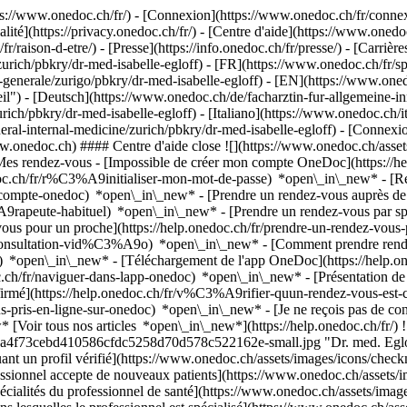
://www.onedoc.ch/fr/) - [Connexion](https://www.onedoc.ch/fr/connexi
té](https://privacy.onedoc.ch/fr/) - [Centre d'aide](https://www.onedoc.
fr/raison-d-etre/) - [Presse](https://info.onedoc.ch/fr/presse/) - [Carrière
urich/pbkry/dr-med-isabelle-egloff) - [FR](https://www.onedoc.ch/fr/sp
na-generale/zurigo/pbkry/dr-med-isabelle-egloff) - [EN](https://www.one
il") - [Deutsch](https://www.onedoc.ch/de/facharztin-fur-allgemeine-in
rich/pbkry/dr-med-isabelle-egloff) - [Italiano](https://www.onedoc.ch/i
neral-internal-medicine/zurich/pbkry/dr-med-isabelle-egloff)
- [Connexio
ww.onedoc.ch) #### Centre d'aide close ![](https://www.onedoc.ch/asse
es rendez-vous - [Impossible de créer mon compte OneDoc](https:/
edoc.ch/fr/r%C3%A9initialiser-mon-mot-de-passe) *open\_in\_new* - [R
de-compte-onedoc) *open\_in\_new*
- [Prendre un rendez-vous auprès de 
e-habituel) *open\_in\_new* - [Prendre un rendez-vous par spéciali
 pour un proche](https://help.onedoc.ch/fr/prendre-un-rendez-vous
consultation-vid%C3%A9o) *open\_in\_new* - [Comment prendre rende
ce) *open\_in\_new*
- [Téléchargement de l'app OneDoc](https://he
.ch/fr/naviguer-dans-lapp-onedoc) *open\_in\_new* - [Présentation d
onfirmé](https://help.onedoc.ch/fr/v%C3%A9rifier-quun-rendez-vous-e
-pris-en-ligne-sur-onedoc) *open\_in\_new* - [Je ne reçois pas de conf
ir tous nos articles *open\_in\_new*](https://help.onedoc.ch/fr/) ![D
a4f73cebd410586cfdc5258d70d578c522162e-small.jpg "Dr. med. Egloff, 
ant un profil vérifié](https://www.onedoc.ch/assets/images/icons/chec
essionnel accepte de nouveaux patients](https://www.onedoc.ch/assets/i
pécialités du professionnel de santé](https://www.onedoc.ch/assets/image