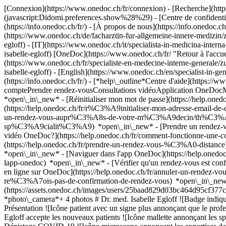
[Connexion](https://www.onedoc.ch/fr/connexion) - [Recherche](https
(javascript:Didomi.preferences.show%28%29) - [Centre de confidentiali
(https://info.onedoc.ch/fr/) - [À propos de nous](https://info.onedoc.ch/
(https://www.onedoc.ch/de/facharztin-fur-allgemeine-innere-medizin/z
egloff) - [IT](https://www.onedoc.ch/it/specialista-in-medicina-inter
isabelle-egloff) [OneDoc](https://www.onedoc.ch/fr/ "Retour à l'accue
(https://www.onedoc.ch/fr/specialiste-en-medecine-interne-generale/zu
isabelle-egloff) - [English](https://www.onedoc.ch/en/specialist-in-ge
(https://info.onedoc.ch/fr/)
- [*help\_outline*Centre d'aide](https://w
comptePrendre rendez-vousConsultations vidéoApplication OneDocM
*open\_in\_new* - [Réinitialiser mon mot de passe](https://help.on
(https://help.onedoc.ch/fr/r%C3%A9initialiser-mon-adresse-email-
un-rendez-vous-aupr%C3%A8s-de-votre-m%C3%A9decin/th%C3%A9rapeut
sp%C3%A9cialit%C3%A9) *open\_in\_new* - [Prendre un rendez-vous
vidéo OneDoc?](https://help.onedoc.ch/fr/comment-fonctionne-une-
(https://help.onedoc.ch/fr/prendre-un-rendez-vous-%C3%A0-distan
*open\_in\_new* - [Naviguer dans l'app OneDoc](https://help.onedoc
lapp-onedoc) *open\_in\_new*
- [Vérifier qu'un rendez-vous est c
en ligne sur OneDoc](https://help.onedoc.ch/fr/annuler-un-rendez-vous
re%C3%A7ois-pas-de-confirmation-de-rendez-vous) *open\_in\_new* [Vo
(https://assets.onedoc.ch/images/users/25baad829d03bc464d95cf377c
*photo\_camera*+ 4 photos # Dr. med. Isabelle Egloff ![Badge indiqu
Présentation ![Icône patient avec un signe plus annonçant que le prof
Egloff accepte les nouveaux patients ![Icône mallette annonçant les s