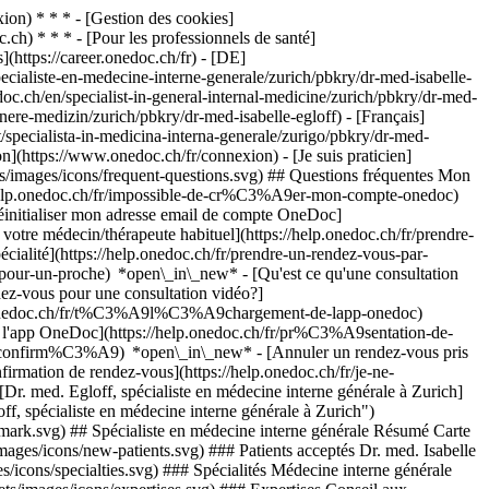
on) * * * - [Gestion des cookies]
ch) * * * - [Pour les professionnels de santé]
s](https://career.onedoc.ch/fr)
- [DE]
ecialiste-en-medecine-interne-generale/zurich/pbkry/dr-med-isabelle-
doc.ch/en/specialist-in-general-internal-medicine/zurich/pbkry/dr-med-
nere-medizin/zurich/pbkry/dr-med-isabelle-egloff) - [Français]
t/specialista-in-medicina-interna-generale/zurigo/pbkry/dr-med-
n](https://www.onedoc.ch/fr/connexion) - [Je suis praticien]
ts/images/icons/frequent-questions.svg) ## Questions fréquentes Mon
/help.onedoc.ch/fr/impossible-de-cr%C3%A9er-mon-compte-onedoc)
éinitialiser mon adresse email de compte OneDoc]
votre médecin/thérapeute habituel](https://help.onedoc.ch/fr/prendre-
té](https://help.onedoc.ch/fr/prendre-un-rendez-vous-par-
-pour-un-proche) *open\_in\_new*
- [Qu'est ce qu'une consultation
z-vous pour une consultation vidéo?]
lp.onedoc.ch/fr/t%C3%A9l%C3%A9chargement-de-lapp-onedoc)
e l'app OneDoc](https://help.onedoc.ch/fr/pr%C3%A9sentation-de-
st-confirm%C3%A9) *open\_in\_new* - [Annuler un rendez-vous pris
irmation de rendez-vous](https://help.onedoc.ch/fr/je-ne-
r. med. Egloff, spécialiste en médecine interne générale à Zurich]
spécialiste en médecine interne générale à Zurich")
kmark.svg) ## Spécialiste en médecine interne générale Résumé Carte
mages/icons/new-patients.svg) ### Patients acceptés Dr. med. Isabelle
s/icons/specialties.svg) ### Spécialités Médecine interne générale