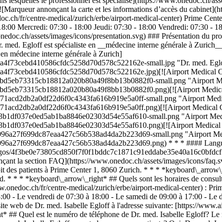
lesquelles le professionnel est spécialisé](https://www.onedoc.ch/asse
arqueur annonçant la carte et les informations d’accès du cabinet](h
c.ch/fr/centre-medical/zurich/erbe/airport-medical-center) Prime Cent
:00 Mercredi: 07:30 - 18:00 Jeudi: 07:30 - 18:00 Vendredi: 07:30 - 1
nedoc.ch/assets/images/icons/presentation.svg) ### Présentation du prof
. med. Egloff est spécialiste en __médecine interne générale à Zurich_
e en médecine interne générale à Zurich]
a4f73cebd410586cfdc5258d70d578c522162e-small.jpg "Dr. med. Egloff, 
ca4f73cebd410586cfdc5258d70d578c522162e.jpg)[![Airport Medical Cen
94bd5eb73315cb18812a020b80a49f8bb13b0882f0-small.png "Airport Medi
94bd5eb73315cb18812a020b80a49f8bb13b0882f0.png)[![Airport Medical 
ef71acd2db2a0df22d6f0c4343fa616b919e5a0ff-small.png "Airport Medica
ef71acd2db2a0df22d6f0c4343fa616b919e5a0ff.png)[![Airport Medical Ce
923b1df037e0ed5ab1ba8846e02303d54e55af610-small.png "Airport Medic
923b1df037e0ed5ab1ba8846e02303d54e55af610.png)[![Airport Medical C
bb096a27f699dc87eaa427c56b538ad4da2b223d69-small.png "Airport Medi
bb096a27f699dc87eaa427c56b538ad4da2b223d69.png) * * * #### Langues
s/logos/4f3be0e73805cd850f7f0f1bddc7c1871c91eddabe35e40a16c0bfdcf1
nnonçant la section FAQ](https://www.onedoc.ch/assets/images/icons/f
çoit des patients à Prime Center 1, 8060 Zurich. * * * *keyboard\_arrow\
d. * * * *keyboard\_arrow\_right* ## Quels sont les horaires de consult
w.onedoc.ch/fr/centre-medical/zurich/erbe/airport-medical-center) : Pr
18:00 - Le vendredi de 07:30 à 18:00 - Le samedi de 09:00 à 17:00 - L
site web de Dr. med. Isabelle Egloff à l'adresse suivante: [https://www
ht* ## Quel est le numéro de téléphone de Dr. med. Isabelle Egloff? Le