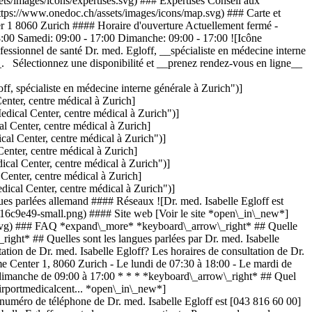
ts/images/icons/expertises.svg) ### Expertises Conseil aux
ttps://www.onedoc.ch/assets/images/icons/map.svg) ### Carte et
er 1 8060 Zurich #### Horaire d'ouverture Actuellement fermé -
8:00 Samedi: 09:00 - 17:00 Dimanche: 09:00 - 17:00 ![Icône
essionnel de santé Dr. med. Egloff, __spécialiste en médecine interne
_. Sélectionnez une disponibilité et __prenez rendez-vous en ligne__
spécialiste en médecine interne générale à Zurich")]
ter, centre médical à Zurich]
cal Center, centre médical à Zurich")]
Center, centre médical à Zurich]
l Center, centre médical à Zurich")]
nter, centre médical à Zurich]
al Center, centre médical à Zurich")]
enter, centre médical à Zurich]
cal Center, centre médical à Zurich")]
 parlées allemand #### Réseaux ![Dr. med. Isabelle Egloff est
6c9e49-small.png) #### Site web [Voir le site *open\_in\_new*]
aq.svg) ### FAQ *expand\_more* *keyboard\_arrow\_right* ## Quelle
_right* ## Quelles sont les langues parlées par Dr. med. Isabelle
ation de Dr. med. Isabelle Egloff? Les horaires de consultation de Dr.
ime Center 1, 8060 Zurich - Le lundi de 07:30 à 18:00 - Le mardi de
e dimanche de 09:00 à 17:00 * * * *keyboard\_arrow\_right* ## Quel
.airportmedicalcent... *open\_in\_new*]
 numéro de téléphone de Dr. med. Isabelle Egloff est [043 816 60 00]