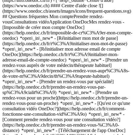
(https://info.onedoc.ch/fr/)
- [*help\_outline*Centre d'aide]
(https://www.onedoc.ch) #### Centre d'aide close ![]
(https://www.onedoc.ch/assets/images/icons/frequent-questions.svg)
## Questions fréquentes Mon comptePrendre rendez-
vousConsultations vidéoApplication OneDocMes rendez-vous -
[Impossible de créer mon compte OneDoc]
(https://help.onedoc.ch/fr/impossible-de-cr%C3%A9er-mon-compte-
onedoc) *open\_in\_new* - [Réinitialiser mon mot de passe]
(https://help.onedoc.ch/fr/r%C3%A9initialiser-mon-mot-de-passe)
*open\_in\_new* - [Réinitialiser mon adresse email de compte
OneDoc](https://help.onedoc.ch/fr/r%C3%A9initialiser-mon-
adresse-email-de-compte-onedoc) *open\_in\_new*
- [Prendre un
rendez-vous auprès de votre médecin/thérapeute habituel]
(https://help.onedoc.ch/fr/prendre-un-rendez-vous-aupr%C3%A8s-
de-votre-m%C3%A9decin/th%C3%A9rapeute-habituel)
*open\_in\_new* - [Prendre un rendez-vous par spécialité]
(https://help.onedoc.ch/fr/prendre-un-rendez-vous-par-
sp%C3%A9cialit%C3%A9) *open\_in\_new* - [Prendre un
rendez-vous pour un proche](https://help.onedoc.ch/fr/prendre-un-
rendez-vous-pour-un-proche) *open\_in\_new*
- [Qu'est ce qu'une
consultation vidéo OneDoc?](https://help.onedoc.ch/fr/comment-
fonctionne-une-consultation-vid%C3%A9o) *open\_in\_new* -
[Comment prendre rendez-vous pour une consultation vidéo?]
(https://help.onedoc.ch/fr/prendre-un-rendez-vous-%C3%A0-
distance) *open\_in\_new*
- [Téléchargement de l'app OneDoc]