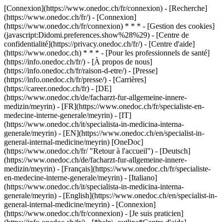
[Connexion](https://www.onedoc.ch/fr/connexion) - [Recherche]
(https://www.onedoc.ch/fr/) - [Connexion]
(https://www.onedoc.ch/fr/connexion) * * * - [Gestion des cookies]
(javascript:Didomi.preferences.show%28%29) - [Centre de
confidentialité](https://privacy.onedoc.ch/fr/) - [Centre d'aide]
(https://www.onedoc.ch) * * * - [Pour les professionnels de santé]
(https://info.onedoc.ch/fr/) - [À propos de nous]
(https://info.onedoc.ch/fr/raison-d-etre/) - [Presse]
(https://info.onedoc.ch/fr/presse/) - [Carrières]
(https://career.onedoc.ch/fr)
- [DE]
(https://www.onedoc.ch/de/facharzt-fur-allgemeine-innere-
medizin/meyrin) - [FR](https://www.onedoc.ch/fr/specialiste-en-
medecine-interne-generale/meyrin) - [IT]
(https://www.onedoc.ch/it/specialista-in-medicina-interna-
generale/meyrin) - [EN](https://www.onedoc.ch/en/specialist-in-
general-internal-medicine/meyrin) [OneDoc]
(https://www.onedoc.ch/fr/ "Retour à l'accueil") - [Deutsch]
(https://www.onedoc.ch/de/facharzt-fur-allgemeine-innere-
medizin/meyrin) - [Français](https://www.onedoc.ch/fr/specialiste-
en-medecine-interne-generale/meyrin) - [Italiano]
(https://www.onedoc.ch/it/specialista-in-medicina-interna-
generale/meyrin) - [English](https://www.onedoc.ch/en/specialist-in-
general-internal-medicine/meyrin)
- [Connexion]
(https://www.onedoc.ch/fr/connexion) - [Je suis praticien]