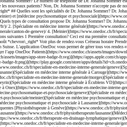
. Johanna Sommer? Le numéro de téléphone de Dr. Johanna Sommer est
les nouveaux patients? Non, Dr. Johanna Sommer n'accepte pas de nou
\_right* ## Quelles sont les spécialités de Dr. Johanna Sommer? Dr. Joh
meinier) et [médecine psychosomatique et psychosociale](https://www.o
 Quels types de consultation propose Dr. Johanna Sommer? Dr. Johanna
fr/specialiste-en-medecine-interne-generale/meyrin)[Spécialiste en médecine interne générale à Écublens VD](https://www.onedoc.ch/fr/specialiste-en-medecine-interne-generale/ecublens?state=VD)[Spécialiste en médecine interne générale à Onex](https://www.onedoc.ch/fr/specialiste-en-medecine-interne-generale/onex)[Spécialiste en médecine psychosomatique et psychosociale à Genève](https://www.onedoc.ch/fr/specialiste-en-medecine-psychosomatique-et-psychosociale/geneve)[Spécialiste en médecine psychosomatique et psychosociale à Meinier](https://www.onedoc.ch/fr/specialiste-en-medecine-psychosomatique-et-psychosociale/meinier)[Spécialiste en médecine psychosomatique et psychosociale à Crissier](https://www.onedoc.ch/fr/specialiste-en-medecine-psychosomatique-et-psychosociale/crissier)[Spécialiste en médecine psychosomatique et psychosociale à Lausanne](https://www.onedoc.ch/fr/specialiste-en-medecine-psychosomatique-et-psychosociale/lausanne) *keyboard\_arrow\_right* ## Recherches fréquentes [Physiothérapeute à Genève](https://www.onedoc.ch/fr/physiotherapeute/geneve)[Psychologue à Genève](https://www.onedoc.ch/fr/psychologue/geneve)[Physiothérapeute à Lausanne](https://www.onedoc.ch/fr/physiotherapeute/lausanne)[Médecin généraliste à Genève](https://www.onedoc.ch/fr/medecin-generaliste/geneve)[Thérapeute en drainage lymphatique à Genève](https://www.onedoc.ch/fr/therapeute-en-drainage-lymphatique/geneve)[Masseur classique à Genève](https://www.onedoc.ch/fr/masseur-classique/geneve)[Spécialiste en médecine interne générale à Genève](https://www.onedoc.ch/fr/specialiste-en-medecine-interne-generale/geneve)[Réflexologue à Genève](https://www.onedoc.ch/fr/reflexologue/geneve)[Médecin-dentiste à Genève](https://www.onedoc.ch/fr/medecin-dentiste/geneve)[Psychologue à Lausanne](https://www.onedoc.ch/fr/psychologue/lausanne)[Acupuncteur à Genève](https://www.onedoc.ch/fr/acupuncteur/geneve)[Ostéopathe à Lausanne](https://www.onedoc.ch/fr/osteopathe/lausanne)[Masseur classique à Lausanne](https://www.onedoc.ch/fr/masseur-classique/lausanne)[Médecin généraliste à Lausanne](https://www.onedoc.ch/fr/medecin-generaliste/lausanne)[Spécialiste en Médecine Traditionnelle Chinoise (MTC) à Genève](https://www.onedoc.ch/fr/specialiste-en-medecine-traditionnelle-chinoise-mtc/geneve)[Physiothérapeute du sport à Genève](https://www.onedoc.ch/fr/physiotherapeute-du-sport/geneve)[Gynécologue obstétricien à Genève](https://www.onedoc.ch/fr/gynecologue-obstetricien/geneve)[Psychothérapeute à Genève](https://www.onedoc.ch/fr/psychotherapeute/geneve)[Masseur thérapeutique à Genève](https://www.onedoc.ch/fr/masseur-therapeutique/geneve)[Ostéopathe à Genève](https://www.onedoc.ch/fr/osteopathe/geneve)[Thérapeute en nutrition MCO à Genève](https://www.onedoc.ch/fr/therapeute-en-nutrition-mco/geneve) *keyboard\_arrow\_right* ## Annuaire des professionnels de santé suisses [Liste des praticiens](https://www.onedoc.ch/fr/annuaire) [A](https://www.onedoc.ch/fr/annuaire/A) [B](https://www.onedoc.ch/fr/annuaire/B) [C](https://www.onedoc.ch/fr/annuaire/C) [D](https://www.onedoc.ch/fr/annuaire/D) [E](https://www.onedoc.ch/fr/annuaire/E) [F](https://www.onedoc.ch/fr/annuaire/F) [G](https://www.onedoc.ch/fr/annuaire/G) [H](https://www.onedoc.ch/fr/annuaire/H) [I](https://www.onedoc.ch/fr/annuaire/I) [J](https://www.onedoc.ch/fr/annuaire/J) [K](https://www.onedoc.ch/fr/annuaire/K) [L](https://www.onedoc.ch/fr/annuaire/L) [M](https://www.onedoc.ch/fr/annuaire/M) [N](https://www.onedoc.ch/fr/annuaire/N) [O](https://www.onedoc.ch/fr/annuaire/O) [P](https://www.onedoc.ch/fr/annuaire/P) [Q](https://www.onedoc.ch/fr/annuaire/Q) [R](https://www.onedoc.ch/fr/annuaire/R) [S](https://www.onedoc.ch/fr/annuaire/S) [T](https://www.onedoc.ch/fr/annuaire/T) [U](https://www.onedoc.ch/fr/annuaire/U) [V](https://www.onedoc.ch/fr/annuaire/V) [W](https://www.onedoc.ch/fr/annuaire/W) [X](https://www.onedoc.ch/fr/annuaire/X) [Y](https://www.onedoc.ch/fr/annuaire/Y) [Z](https://www.onedoc.ch/fr/annuaire/Z) ## OneDoc [Pour les professionnels de santé](https://info.onedoc.ch/fr/) [À propos de nous](https://info.onedoc.ch/fr/raison-d-etre/) [Presse](https://i