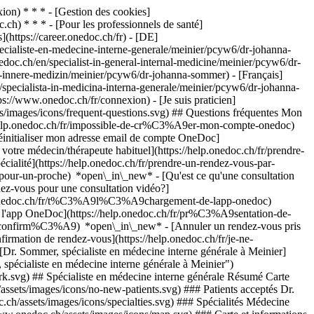
on) * * * - [Gestion des cookies]
ch) * * * - [Pour les professionnels de santé]
s](https://career.onedoc.ch/fr)
- [DE]
ecialiste-en-medecine-interne-generale/meinier/pcyw6/dr-johanna-
doc.ch/en/specialist-in-general-internal-medicine/meinier/pcyw6/dr-
e-innere-medizin/meinier/pcyw6/dr-johanna-sommer) - [Français]
/specialista-in-medicina-interna-generale/meinier/pcyw6/dr-johanna-
s://www.onedoc.ch/fr/connexion) - [Je suis praticien]
ts/images/icons/frequent-questions.svg) ## Questions fréquentes Mon
/help.onedoc.ch/fr/impossible-de-cr%C3%A9er-mon-compte-onedoc)
éinitialiser mon adresse email de compte OneDoc]
votre médecin/thérapeute habituel](https://help.onedoc.ch/fr/prendre-
té](https://help.onedoc.ch/fr/prendre-un-rendez-vous-par-
-pour-un-proche) *open\_in\_new*
- [Qu'est ce qu'une consultation
z-vous pour une consultation vidéo?]
lp.onedoc.ch/fr/t%C3%A9l%C3%A9chargement-de-lapp-onedoc)
e l'app OneDoc](https://help.onedoc.ch/fr/pr%C3%A9sentation-de-
st-confirm%C3%A9) *open\_in\_new* - [Annuler un rendez-vous pris
irmation de rendez-vous](https://help.onedoc.ch/fr/je-ne-
Dr. Sommer, spécialiste en médecine interne générale à Meinier]
cialiste en médecine interne générale à Meinier")
k.svg) ## Spécialiste en médecine interne générale Résumé Carte
assets/images/icons/no-new-patients.svg) ### Patients acceptés Dr.
.ch/assets/images/icons/specialties.svg) ### Spécialités Médecine