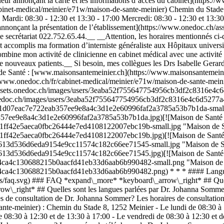
r annonçant la carte et les informations d’accès du cabinet](https://
binet-medical/meinier/e71w/maison-de-sante-meinier) Chemin du Stade
ardi: 08:30 - 12:30 et 13:30 - 17:00 Mercredi: 08:30 - 12:30 et 13:30 
onçant la présentation de l’établissement](https://www.onedoc.ch/asse
e secrétariat 022.752.65.44.__ __Attention, les horaires mentionnés ci
 accomplis ma formation d’interniste généraliste aux Hôpitaux universi
ombine mon activité de clinicienne en cabinet médical avec une activi
 nouveaux patients.__ Si besoin, mes collègues les Drs Isabelle Gerard
on de Santé : [www.maisonsantemeinier.ch](https://www.maisonsantemein
/www.onedoc.ch/fr/cabinet-medical/meinier/e71w/maison-de-sante-mein
s://assets.onedoc.ch/images/users/3eaba52f755647754956cb3df2c8316
ets.onedoc.ch/images/users/3eaba52f755647754956cb3df2c8316e4c6d527
74fe1d07eac7e722eab357ee9e8a4c3d1e2e60996faf2a3785a53b7b1da-small.j
b357ee9e8a4c3d1e2e60996faf2a3785a53b7b1da.jpg)[![Maison de Santé M
a1ff42e5aeca0fbc26444e7ed4108122007ebc19b-small.jpg "Maison de San
a1ff42e5aeca0fbc26444e7ed4108122007ebc19b.jpg)[![Maison de Santé M
e9613d536d6eda9154e9cc11574c182c66ee71545-small.jpg "Maison de San
e9613d536d6eda9154e9cc11574c182c66ee71545.jpg)[![Maison de Santé M
894ca4c130688215b0aacfd41eb33d6aab6b990482-small.png "Maison de Sa
94ca4c130688215b0aacfd41eb33d6aab6b990482.png) * * * #### Langues p
ns/faq.svg) ### FAQ *expand\_more* *keyboard\_arrow\_right* ## Que
row\_right* ## Quelles sont les langues parlées par Dr. Johanna Somme
res de consultation de Dr. Johanna Sommer? Les horaires de consultati
te-meinier) : Chemin du Stade 8, 1252 Meinier - Le lundi de 08:30 à 1
de 08:30 à 12:30 et de 13:30 à 17:00 - Le vendredi de 08:30 à 12:30 et