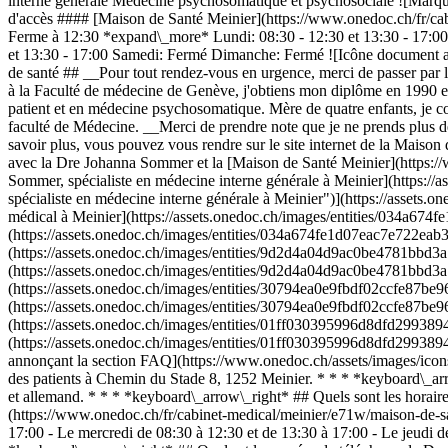
interne générale Médecine psychosomatique et psychosociale ![Marqueu
d'accès #### [Maison de Santé Meinier](https://www.onedoc.ch/fr/ca
Ferme à 12:30 *expand\_more* Lundi: 08:30 - 12:30 et 13:30 - 17:00 M
et 13:30 - 17:00 Samedi: Fermé Dimanche: Fermé ![Icône document ann
de santé ## __Pour tout rendez-vous en urgence, merci de passer par l
à la Faculté de médecine de Genève, j'obtiens mon diplôme en 1990 et
patient et en médecine psychosomatique. Mère de quatre enfants, je c
faculté de Médecine. __Merci de prendre note que je ne prends plus de
savoir plus, vous pouvez vous rendre sur le site internet de la Mais
avec la Dre Johanna Sommer et la [Maison de Santé Meinier](https:/
Sommer, spécialiste en médecine interne générale à Meinier](http
spécialiste en médecine interne générale à Meinier")](https://ass
médical à Meinier](https://assets.onedoc.ch/images/entities/034a6
(https://assets.onedoc.ch/images/entities/034a674fe1d07eac7e722ea
(https://assets.onedoc.ch/images/entities/9d2d4a04d9ac0be4781bbd3
(https://assets.onedoc.ch/images/entities/9d2d4a04d9ac0be4781bbd3
(https://assets.onedoc.ch/images/entities/30794ea0e9fbdf02ccfe87b
(https://assets.onedoc.ch/images/entities/30794ea0e9fbdf02ccfe87b
(https://assets.onedoc.ch/images/entities/01ff030395996d8dfd2993
(https://assets.onedoc.ch/images/entities/01ff030395996d8dfd29938
annonçant la section FAQ](https://www.onedoc.ch/assets/images/ico
des patients à Chemin du Stade 8, 1252 Meinier. * * * *keyboard\_ar
et allemand. * * * *keyboard\_arrow\_right* ## Quels sont les horai
(https://www.onedoc.ch/fr/cabinet-medical/meinier/e71w/maison-de-san
17:00 - Le mercredi de 08:30 à 12:30 et de 13:30 à 17:00 - Le jeudi 