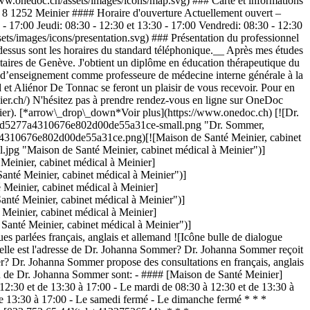
www.onedoc.ch/assets/images/icons/map.svg) ### Carte et informations
 8 1252 Meinier #### Horaire d'ouverture Actuellement ouvert –
- 17:00 Jeudi: 08:30 - 12:30 et 13:30 - 17:00 Vendredi: 08:30 - 12:30
ts/images/icons/presentation.svg) ### Présentation du professionnel
-dessus sont les horaires du standard téléphonique.__ Après mes études
taires de Genève. J'obtient un diplôme en éducation thérapeutique du
té d’enseignement comme professeure de médecine interne générale à la
 et Aliénor De Tonnac se feront un plaisir de vous recevoir. Pour en
ier.ch/) N'hésitez pas à prendre rendez-vous en ligne sur OneDoc
ier). [*arrow\_drop\_down*Voir plus](https://www.onedoc.ch) [![Dr.
e4c6d5277a4310676e802d00de55a31ce-small.png "Dr. Sommer,
7a4310676e802d00de55a31ce.png)[![Maison de Santé Meinier, cabinet
pg "Maison de Santé Meinier, cabinet médical à Meinier")]
einier, cabinet médical à Meinier]
té Meinier, cabinet médical à Meinier")]
einier, cabinet médical à Meinier]
té Meinier, cabinet médical à Meinier")]
einier, cabinet médical à Meinier]
nté Meinier, cabinet médical à Meinier")]
arlées français, anglais et allemand ![Icône bulle de dialogue
lle est l'adresse de Dr. Johanna Sommer? Dr. Johanna Sommer reçoit
r? Dr. Johanna Sommer propose des consultations en français, anglais
on de Dr. Johanna Sommer sont: - #### [Maison de Santé Meinier]
2:30 et de 13:30 à 17:00 - Le mardi de 08:30 à 12:30 et de 13:30 à
 de 13:30 à 17:00 - Le samedi fermé - Le dimanche fermé * * *