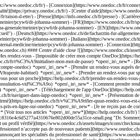
://www.onedoc.ch/fr/) - [Connexion](https://www.onedoc.ch/fr/connexi
té](https://privacy.onedoc.ch/fr/) - [Centre d'aide](https://www.onedoc.
fr/raison-d-etre/) - [Presse](https://info.onedoc.ch/fr/presse/) - [Carrière
/meinier/pcyw6/dr-johanna-sommer) - [FR](https://www.onedoc.ch/fr/sp
erna-generale/meinier/pcyw6/dr-johanna-sommer) - [EN](https://www.one
ueil") - [Deutsch](https://www.onedoc.ch/de/facharztin-fur-allgemein
einier/pcyw6/dr-johanna-sommer) - [Italiano](https://www.onedoc.ch/it
-internal-medicine/meinier/pcyw6/dr-johanna-sommer)
- [Connexion](http
ww.onedoc.ch) #### Centre d'aide close ![](https://www.onedoc.ch/asse
es rendez-vous - [Impossible de créer mon compte OneDoc](https:/
edoc.ch/fr/r%C3%A9initialiser-mon-mot-de-passe) *open\_in\_new* - [R
de-compte-onedoc) *open\_in\_new*
- [Prendre un rendez-vous auprès de 
e-habituel) *open\_in\_new* - [Prendre un rendez-vous par spéciali
 pour un proche](https://help.onedoc.ch/fr/prendre-un-rendez-vous
consultation-vid%C3%A9o) *open\_in\_new* - [Comment prendre rende
ce) *open\_in\_new*
- [Téléchargement de l'app OneDoc](https://he
.ch/fr/naviguer-dans-lapp-onedoc) *open\_in\_new* - [Présentation d
onfirmé](https://help.onedoc.ch/fr/v%C3%A9rifier-quun-rendez-vous-e
-pris-en-ligne-sur-onedoc) *open\_in\_new* - [Je ne reçois pas de conf
ir tous nos articles *open\_in\_new*](https://help.onedoc.ch/fr/) ![
2c8316e4c6d5277a4310676e802d00de55a31ce-small.png "Dr. Sommer, spé
n profil vérifié](https://www.onedoc.ch/assets/images/icons/checkmar
ofessionnel n’accepte pas de nouveaux patients](https://www.onedoc.ch/
nnonçant les spécialités du professionnel de santé](https://www.onedoc