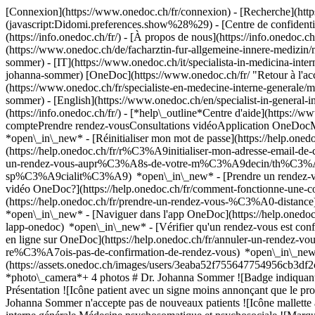
[Connexion](https://www.onedoc.ch/fr/connexion) - [Recherche](https
(javascript:Didomi.preferences.show%28%29) - [Centre de confidentiali
(https://info.onedoc.ch/fr/) - [À propos de nous](https://info.onedoc.ch/
(https://www.onedoc.ch/de/facharztin-fur-allgemeine-innere-medizin
sommer) - [IT](https://www.onedoc.ch/it/specialista-in-medicina-int
johanna-sommer) [OneDoc](https://www.onedoc.ch/fr/ "Retour à l'acc
(https://www.onedoc.ch/fr/specialiste-en-medecine-interne-generale/m
sommer) - [English](https://www.onedoc.ch/en/specialist-in-general
(https://info.onedoc.ch/fr/)
- [*help\_outline*Centre d'aide](https://w
comptePrendre rendez-vousConsultations vidéoApplication OneDocM
*open\_in\_new* - [Réinitialiser mon mot de passe](https://help.on
(https://help.onedoc.ch/fr/r%C3%A9initialiser-mon-adresse-email-
un-rendez-vous-aupr%C3%A8s-de-votre-m%C3%A9decin/th%C3%A9rapeut
sp%C3%A9cialit%C3%A9) *open\_in\_new* - [Prendre un rendez-vous
vidéo OneDoc?](https://help.onedoc.ch/fr/comment-fonctionne-une-
(https://help.onedoc.ch/fr/prendre-un-rendez-vous-%C3%A0-distan
*open\_in\_new* - [Naviguer dans l'app OneDoc](https://help.onedoc
lapp-onedoc) *open\_in\_new*
- [Vérifier qu'un rendez-vous est c
en ligne sur OneDoc](https://help.onedoc.ch/fr/annuler-un-rendez-vous
re%C3%A7ois-pas-de-confirmation-de-rendez-vous) *open\_in\_new* [Vo
(https://assets.onedoc.ch/images/users/3eaba52f755647754956cb3df
*photo\_camera*+ 4 photos # Dr. Johanna Sommer ![Badge indiquant u
Présentation ![Icône patient avec un signe moins annonçant que le pr
Johanna Sommer n'accepte pas de nouveaux patients ![Icône mallette a