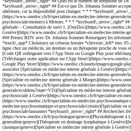
*keyboard\_arrow\_right* ## Quel est le numéro de téléphone de Dr
*keyboard\_arrow\_right* ## Est-ce que Dr. Johanna Sommer accepte 
ultérieure, car la disponibilité peut changer. * * * *keyboard\_arrow
(https://www.onedoc.ch/fr/specialiste-en-medecine-interne-generale/
psychosociale/meinier) à Meinier. * * * *keyboard\_arrow\_right* ##
générale: - Consultation de suivi
1. [OneDoc](https://www.onedoc.ch/fr/)/ 2. [Spécialiste en médecine interne générale](https://www.onedoc.ch/fr/specialiste-en-medecine-interne-generale)/ 3. [Canton de Genève](https://www.onedoc.ch/fr/specialiste-en-medecine-interne-generale/canton-de-geneve)/ 4. [Meinier](https://www.onedoc.ch/fr/specialiste-en-medecine-interne-generale/meinier)/ 5. Dr. Johanna Sommer ### Prenez RDV avec Dr. Johanna Sommer Renseignez les informations suivantes 1 Première consultation? Ceci est ma première consultation avec Dr. Sommer Je suis déjà suivi·e par Dr. Sommer * * * *touch\_app* Choisissez un créneau horaire *chevron\_left* mer. 05 août *chevron\_right* Voir plus de rendez-vous Créneau horaire Prendre rendez-vous ### Téléchargez l'app OneDoc Prenez rendez-vous en ligne chez un médecin, un dentiste ou un thérapeute proche de vous en Suisse. L'application OneDoc vous permet de gérer tous vos rendez-vous médicaux depuis votre natel, n'importe où et n'importe quand. ![Code QR redirigeant vers l’App Store ou Google Play pour télécharger l’app OneDoc Patients](https://www.onedoc.ch/assets/images/download-app-qr.jpeg) Scannez le QR code pour télécharger l’application [![Téléchargez notre application sur l'App Store!](https://www.onedoc.ch/assets/images/app-store-badge-fr.svg)](https://apps.apple.com/ch/app/onedoc/id1592376413?l=fr)[![Téléchargez notre application sur le Google Play Store!](https://www.onedoc.ch/assets/images/google-play-badge-fr.png)](https://play.google.com/store/apps/details?id=ch.onedoc.patient&hl=fr-CH) *keyboard\_arrow\_right* ## Spécialités associées [Spécialiste en médecine interne générale à Genève](https://www.onedoc.ch/fr/specialiste-en-medecine-interne-generale/geneve)[Spécialiste en médecine interne générale à Lausanne](https://www.onedoc.ch/fr/specialiste-en-medecine-interne-generale/lausanne)[Spécialiste en médecine interne générale à Carouge](https://www.onedoc.ch/fr/specialiste-en-medecine-interne-generale/carouge)[Spécialiste en médecine interne générale à Morges](https://www.onedoc.ch/fr/specialiste-en-medecine-interne-generale/morges)[Spécialiste en médecine interne générale à Meyrin](https://www.onedoc.ch/