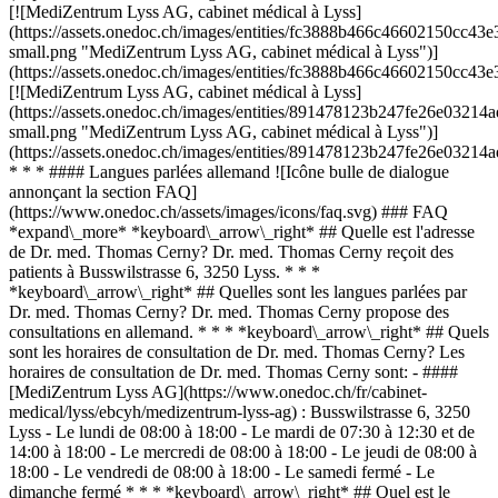
[![MediZentrum Lyss AG, cabinet médical à Lyss]
(https://assets.onedoc.ch/images/entities/fc3888b466c46602150cc
small.png "MediZentrum Lyss AG, cabinet médical à Lyss")]
(https://assets.onedoc.ch/images/entities/fc3888b466c46602150cc
[![MediZentrum Lyss AG, cabinet médical à Lyss]
(https://assets.onedoc.ch/images/entities/891478123b247fe26e03
small.png "MediZentrum Lyss AG, cabinet médical à Lyss")]
(https://assets.onedoc.ch/images/entities/891478123b247fe26e03
* * * #### Langues parlées allemand ![Icône bulle de dialogue
annonçant la section FAQ]
(https://www.onedoc.ch/assets/images/icons/faq.svg) ### FAQ
*expand\_more* *keyboard\_arrow\_right* ## Quelle est l'adresse
de Dr. med. Thomas Cerny? Dr. med. Thomas Cerny reçoit des
patients à Busswilstrasse 6, 3250 Lyss. * * *
*keyboard\_arrow\_right* ## Quelles sont les langues parlées par
Dr. med. Thomas Cerny? Dr. med. Thomas Cerny propose des
consultations en allemand. * * * *keyboard\_arrow\_right* ## Quels
sont les horaires de consultation de Dr. med. Thomas Cerny? Les
horaires de consultation de Dr. med. Thomas Cerny sont: - ####
[MediZentrum Lyss AG](https://www.onedoc.ch/fr/cabinet-
medical/lyss/ebcyh/medizentrum-lyss-ag) : Busswilstrasse 6, 3250
Lyss - Le lundi de 08:00 à 18:00 - Le mardi de 07:30 à 12:30 et de
14:00 à 18:00 - Le mercredi de 08:00 à 18:00 - Le jeudi de 08:00 à
18:00 - Le vendredi de 08:00 à 18:00 - Le samedi fermé - Le
dimanche fermé * * * *keyboard\_arrow\_right* ## Quel est le