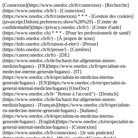
[Connexion](https://www.onedoc.ch/fr/connexion) - [Recherche]
(https://www.onedoc.ch/fr/) - [Connexion]
(https://www.onedoc.ch/fr/connexion) * * * - [Gestion des cookies]
(javascript:Didomi.preferences.show%28%29) - [Centre de
confidentialité](https://privacy.onedoc.ch/fr/) - [Centre d'aide]
(https://www.onedoc.ch) * * * - [Pour les professionnels de santé]
(https://info.onedoc.ch/fr/) - [À propos de nous]
(https://info.onedoc.ch/fr/raison-d-etre/) - [Presse]
(https://info.onedoc.ch/fr/presse/) - [Carrières]
(https://career.onedoc.ch/fr)
- [DE]
(https://www.onedoc.ch/de/facharzt-fur-allgemeine-innere-
medizin/lugano) - [FR](https://www.onedoc.ch/fr/specialiste-en-
medecine-interne-generale/lugano) - [IT]
(https://www.onedoc.ch/it/specialista-in-medicina-interna-
generale/lugano) - [EN](https://www.onedoc.ch/en/specialist-in-
general-internal-medicine/lugano) [OneDoc]
(https://www.onedoc.ch/fr/ "Retour à l'accueil") - [Deutsch]
(https://www.onedoc.ch/de/facharzt-fur-allgemeine-innere-
medizin/lugano) - [Français](https://www.onedoc.ch/fr/specialiste-
en-medecine-interne-generale/lugano) - [Italiano]
(https://www.onedoc.ch/it/specialista-in-medicina-interna-
generale/lugano) - [English](https://www.onedoc.ch/en/specialist-in-
general-internal-medicine/lugano)
- [Connexion]
(https://www.onedoc.ch/fr/connexion) - [Je suis praticien]