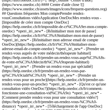
(https://info.onedoc.ch/fr/)
- [*help\_outline*Centre d'aide]
(https://www.onedoc.ch) #### Centre d'aide close ![]
(https://www.onedoc.ch/assets/images/icons/frequent-questions.svg)
## Questions fréquentes Mon comptePrendre rendez-
vousConsultations vidéoApplication OneDocMes rendez-vous -
[Impossible de créer mon compte OneDoc]
(https://help.onedoc.ch/fr/impossible-de-cr%C3%A9er-mon-compte-
onedoc) *open\_in\_new* - [Réinitialiser mon mot de passe]
(https://help.onedoc.ch/fr/r%C3%A9initialiser-mon-mot-de-passe)
*open\_in\_new* - [Réinitialiser mon adresse email de compte
OneDoc](https://help.onedoc.ch/fr/r%C3%A9initialiser-mon-
adresse-email-de-compte-onedoc) *open\_in\_new*
- [Prendre un
rendez-vous auprès de votre médecin/thérapeute habituel]
(https://help.onedoc.ch/fr/prendre-un-rendez-vous-aupr%C3%A8s-
de-votre-m%C3%A9decin/th%C3%A9rapeute-habituel)
*open\_in\_new* - [Prendre un rendez-vous par spécialité]
(https://help.onedoc.ch/fr/prendre-un-rendez-vous-par-
sp%C3%A9cialit%C3%A9) *open\_in\_new* - [Prendre un
rendez-vous pour un proche](https://help.onedoc.ch/fr/prendre-un-
rendez-vous-pour-un-proche) *open\_in\_new*
- [Qu'est ce qu'une
consultation vidéo OneDoc?](https://help.onedoc.ch/fr/comment-
fonctionne-une-consultation-vid%C3%A9o) *open\_in\_new* -
[Comment prendre rendez-vous pour une consultation vidéo?]
(https://help.onedoc.ch/fr/prendre-un-rendez-vous-%C3%A0-
distance) *open\_in\_new*
- [Téléchargement de l'app OneDoc]